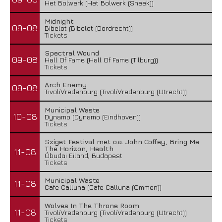
Het Bolwerk (Het Bolwerk (Sneek))
Midnight
09-08
Bibelot (Bibelot (Dordrecht))
Tickets
Spectral Wound
09-08
Hall Of Fame (Hall Of Fame (Tilburg))
Tickets
Arch Enemy
09-08
TivoliVredenburg (TivoliVredenburg (Utrecht))
Municipal Waste
10-08
Dynamo (Dynamo (Eindhoven))
Tickets
Sziget Festival met o.a. John Coffey, Bring Me
The Horizon, Health
11-08
Óbudai Eiland, Budapest
Tickets
Municipal Waste
11-08
Cafe Calluna (Cafe Calluna (Ommen))
Wolves In The Throne Room
11-08
TivoliVredenburg (TivoliVredenburg (Utrecht))
Tickets