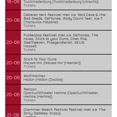
18-08
TivoliVredenburg (TivoliVredenburg (Utrecht))
Tickets
Cabaret Vert Festival met o.a. Nick Cave & the
Bad Seeds, Deftones, Body Count feat. Ice-T
20-08
Charleville-Mézières
Tickets
Pukkelpop Festival met o.a. Deftones, The
Hives, Stick to your Guns, Chat Pile,
20-08
Deafheaven, Ploegendienst, dEUS
Hasselt
Tickets
Stick To Your Guns
20-08
Nieuwe Nor (Nieuwe Nor (Heerlen))
Tickets
Wolfmother
20-08
Hedon (Hedon (Zwolle))
Racoon
Openluchttheater Hertme (Openluchttheater
20-08
Hertme (Hertme))
Tickets
Glemmer Beach Festival Festival met o.a. The
Dirty Daddies, Krezip
21-08
Lemmer