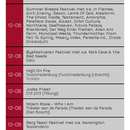
Summer Breeze Festival met o.a. In Flames,
Arch Enemy, Saxon, Lamb Of God, Alestorm,
The Ghost Inside, Testament, Amorphis,
Paleface Swiss, Alcest, Orbit Culture,
12-08
Northlane, Deafheaven, Future Palace,
Blackbraid, Der Weg Einer Freiheit, Alien Ant
Farm, Municipal Waste, Thundermother, From
Fall To Spring, Misery Index, Parasite inc., Groza
Dinkelsbühl
Øyafestivalen Festival met o.a. Nick Cave & the
12-08
Bad Seeds
Oslo
High On Fire
12-08
TivoliVredenburg (TivoliVredenburg (Utrecht))
Tickets
Judas Priest
12-08
013 (013 (Tilburg))
Ntjam Rosie - Who I Am
12-08
Theater aan de Parade (Theater aan de Parade
(Den Bosch))
Berg Feest Festival met o.a. Kensington
13-08
Tessenderlo