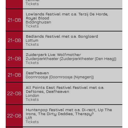
Tickets
Lowlands Festival met o.a. Terzij De Horde,
Royal Blood
21-08
Biddinghuizen
Tickets
Badlands Festival met o.a. Bongloard
21-08
Lottum
Tickets
Zuiderpark Live: Wolfmother
21-08
Zuiderparktheater (Zuiderparktheater (Den Haag))
Tickets
Deafheaven
21-08
Doornroosje (Doornroosje (Nijmegen))
All Points East Festival Festival met o.a.
Deftones, Deafheaven
22-08
London
Tickets
Huntenpop Festival met o.a. Di-rect, Up The
Irons, The Dirty Daddies, Therapy?
22-08
Ulft
Tickets