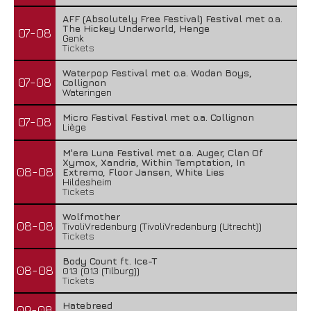
AFF (Absolutely Free Festival) Festival met o.a.
The Hickey Underworld, Henge
07-08
Genk
Tickets
Waterpop Festival met o.a. Wodan Boys,
07-08
Collignon
Wateringen
Micro Festival Festival met o.a. Collignon
07-08
Liège
M'era Luna Festival met o.a. Auger, Clan Of
Xymox, Xandria, Within Temptation, In
08-08
Extremo, Floor Jansen, White Lies
Hildesheim
Tickets
Wolfmother
08-08
TivoliVredenburg (TivoliVredenburg (Utrecht))
Tickets
Body Count ft. Ice-T
08-08
013 (013 (Tilburg))
Tickets
Hatebreed
09-08