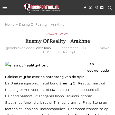
Home
»
Enemy Of Reality – Arakhne
ALBUM REVIEW
Enemy Of Reality – Arakhne
geschreven door
Edwin Knip
3 december 2016
632
views
2 minuten leestijd
Een
eeuwenoude
Griekse mythe over de oorsprong van de spin
.
De Griekse symfonic metal band
Enemy Of Reality
heeft dit
thema gekozen voor het nieuwste album, een concept album.
De band bestaat uit zangeres Iliana Tsakiraki, gitarist
Steelianos Amoiridis, bassist Thanos, drummer Philip Stone en
toetsenist Leonidas Diamantopoulos. Daarnaast worden ze op