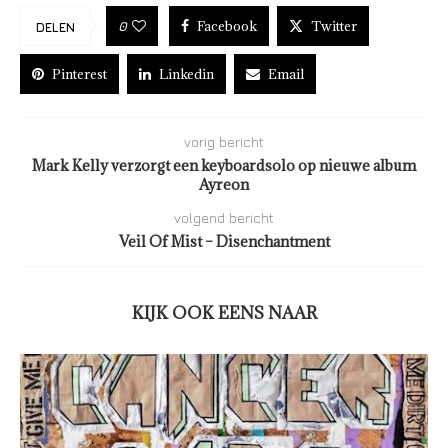
Facebook
Twitter
0
DELEN
Pinterest
Linkedin
Email
vorig bericht
Mark Kelly verzorgt een keyboardsolo op nieuwe album
Ayreon
volgend bericht
Veil Of Mist – Disenchantment
KIJK OOK EENS NAAR