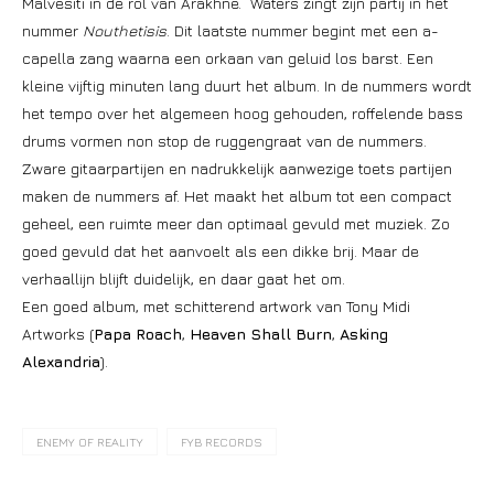
Malvesiti in de rol van Arakhne. Waters zingt zijn partij in het
nummer
Nouthetisis
. Dit laatste nummer begint met een a-
capella zang waarna een orkaan van geluid los barst. Een
kleine vijftig minuten lang duurt het album. In de nummers wordt
het tempo over het algemeen hoog gehouden, roffelende bass
drums vormen non stop de ruggengraat van de nummers.
Zware gitaarpartijen en nadrukkelijk aanwezige toets partijen
maken de nummers af. Het maakt het album tot een compact
geheel, een ruimte meer dan optimaal gevuld met muziek. Zo
goed gevuld dat het aanvoelt als een dikke brij. Maar de
verhaallijn blijft duidelijk, en daar gaat het om.
Een goed album, met schitterend artwork van Tony Midi
Artworks (
Papa Roach
,
Heaven Shall Burn
,
Asking
Alexandria
).
ENEMY OF REALITY
FYB RECORDS