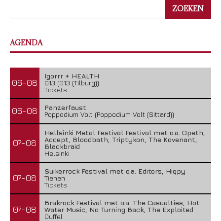
ZOEKEN
AGENDA
Igorrr + HEALTH
06-08
013 (013 (Tilburg))
Tickets
Panzerfaust
06-08
Poppodium Volt (Poppodium Volt (Sittard))
Hellsinki Metal Festival Festival met o.a. Opeth,
Accept, Bloodbath, Triptykon, The Kovenant,
07-08
Blackbraid
Helsinki
Suikerrock Festival met o.a. Editors, Hiqpy
07-08
Tienen
Tickets
Brakrock Festival met o.a. The Casualties, Hot
07-08
Water Music, No Turning Back, The Exploited
Duffel