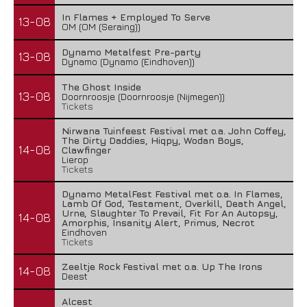
In Flames + Employed To Serve
13-08
OM (OM (Seraing))
Dynamo Metalfest Pre-party
13-08
Dynamo (Dynamo (Eindhoven))
The Ghost Inside
13-08
Doornroosje (Doornroosje (Nijmegen))
Tickets
Nirwana Tuinfeest Festival met o.a. John Coffey,
The Dirty Daddies, Hiqpy, Wodan Boys,
14-08
Clawfinger
Lierop
Tickets
Dynamo MetalFest Festival met o.a. In Flames,
Lamb Of God, Testament, Overkill, Death Angel,
Urne, Slaughter To Prevail, Fit For An Autopsy,
14-08
Amorphis, Insanity Alert, Primus, Necrot
Eindhoven
Tickets
Zeeltje Rock Festival met o.a. Up The Irons
14-08
Deest
Alcest