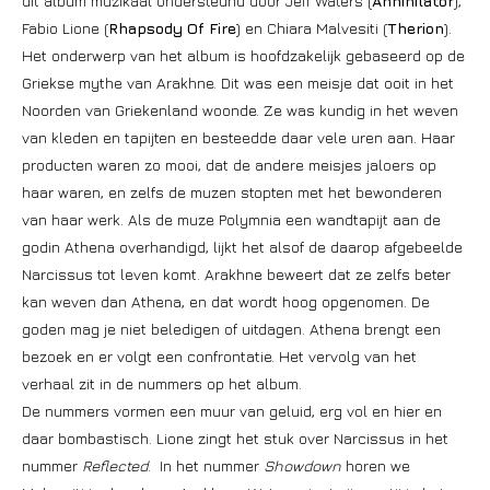
dit album muzikaal ondersteund door Jeff Waters (
Annihilator
),
Fabio Lione (
Rhapsody Of Fire
) en Chiara Malvesiti (
Therion
).
Het onderwerp van het album is hoofdzakelijk gebaseerd op de
Griekse mythe van Arakhne. Dit was een meisje dat ooit in het
Noorden van Griekenland woonde. Ze was kundig in het weven
van kleden en tapijten en besteedde daar vele uren aan. Haar
producten waren zo mooi, dat de andere meisjes jaloers op
haar waren, en zelfs de muzen stopten met het bewonderen
van haar werk. Als de muze Polymnia een wandtapijt aan de
godin Athena overhandigd, lijkt het alsof de daarop afgebeelde
Narcissus tot leven komt. Arakhne beweert dat ze zelfs beter
kan weven dan Athena, en dat wordt hoog opgenomen. De
goden mag je niet beledigen of uitdagen. Athena brengt een
bezoek en er volgt een confrontatie. Het vervolg van het
verhaal zit in de nummers op het album.
De nummers vormen een muur van geluid, erg vol en hier en
daar bombastisch. Lione zingt het stuk over Narcissus in het
nummer
Reflected
. In het nummer
Showdown
horen we