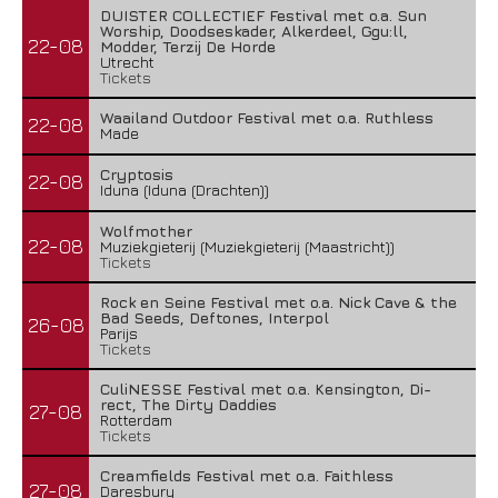
DUISTER COLLECTIEF Festival met o.a. Sun
Worship, Doodseskader, Alkerdeel, Ggu:ll,
22-08
Modder, Terzij De Horde
Utrecht
Tickets
Waailand Outdoor Festival met o.a. Ruthless
22-08
Made
Cryptosis
22-08
Iduna (Iduna (Drachten))
Wolfmother
22-08
Muziekgieterij (Muziekgieterij (Maastricht))
Tickets
Rock en Seine Festival met o.a. Nick Cave & the
Bad Seeds, Deftones, Interpol
26-08
Parijs
Tickets
CuliNESSE Festival met o.a. Kensington, Di-
rect, The Dirty Daddies
27-08
Rotterdam
Tickets
Creamfields Festival met o.a. Faithless
27-08
Daresbury