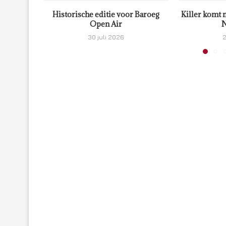
Historische editie voor Baroeg
Killer komt 
Open Air
N
30 juli 2026
2