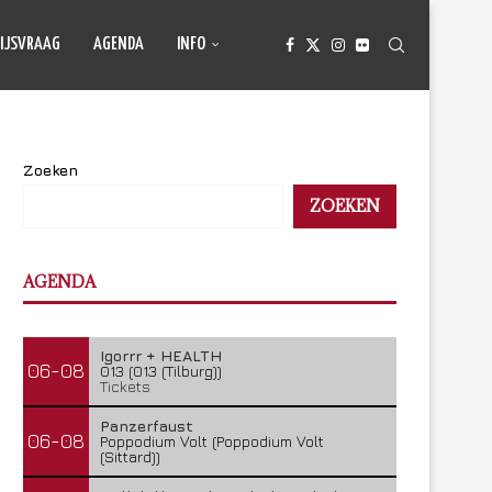
IJSVRAAG
AGENDA
INFO
Zoeken
ZOEKEN
AGENDA
Igorrr + HEALTH
06-08
013 (013 (Tilburg))
Tickets
Panzerfaust
06-08
Poppodium Volt (Poppodium Volt
(Sittard))