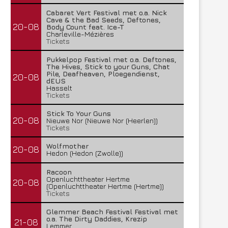
Cabaret Vert Festival met o.a. Nick
Cave & the Bad Seeds, Deftones,
20-08
Body Count feat. Ice-T
Charleville-Mézières
Tickets
Pukkelpop Festival met o.a. Deftones,
The Hives, Stick to your Guns, Chat
Pile, Deafheaven, Ploegendienst,
20-08
dEUS
Hasselt
Tickets
Stick To Your Guns
20-08
Nieuwe Nor (Nieuwe Nor (Heerlen))
Tickets
Wolfmother
20-08
Hedon (Hedon (Zwolle))
Racoon
Openluchttheater Hertme
20-08
(Openluchttheater Hertme (Hertme))
Tickets
Glemmer Beach Festival Festival met
o.a. The Dirty Daddies, Krezip
21-08
Lemmer