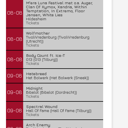
M'era Luna Festival met o.a. Auger,
Clan Of Xymox, Xandria, Within
Temptation, In Extremo, Floor
08-08
Jansen, White Lies
Hildesheim
Tickets
Wolfmother
TivoliVredenburg (TivoliVredenburg
08-08
(Utrecht))
Tickets
Body Count ft. Ice-T
08-08
013 (013 (Tilburg))
Tickets
Hatebreed
09-08
Het Bolwerk (Het Bolwerk (Sneek))
Midnight
09-08
Bibelot (Bibelot (Dordrecht))
Tickets
Spectral Wound
09-08
Hall Of Fame (Hall Of Fame (Tilburg))
Tickets
Arch Enemy