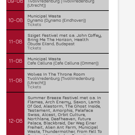
09-08
TivoliVredenburg (TivoliVredenburg
(Utrecht))
FleXanT – Bloody Photographer
MagnaCult stopt
Municipal Waste
19 juni 2026
13 juni 2026
10-08
Dynamo (Dynamo (Eindhoven))
Tickets
Sziget Festival met o.a. John Coffey,
Bring Me The Horizon, Health
11-08
Óbudai Eiland, Budapest
Tickets
Municipal Waste
11-08
Cafe Calluna (Cafe Calluna (Ommen))
Wolves In The Throne Room
TivoliVredenburg (TivoliVredenburg
11-08
(Utrecht))
Tickets
Summer Breeze Festival met o.a. In
Flames, Arch Enemy, Saxon, Lamb
Of God, Alestorm, The Ghost Inside,
Testament, Amorphis, Paleface
Swiss, Alcest, Orbit Culture,
Northlane, Deafheaven, Future
12-08
Palace, Blackbraid, Der Weg Einer
Freiheit, Alien Ant Farm, Municipal
Waste, Thundermother, From Fall To