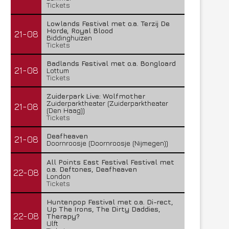
Tickets
Lowlands Festival met o.a. Terzij De
Horde, Royal Blood
21-08
Biddinghuizen
Tickets
Badlands Festival met o.a. Bongloard
21-08
Lottum
Tickets
Zuiderpark Live: Wolfmother
Zuiderparktheater (Zuiderparktheater
21-08
(Den Haag))
Tickets
Deafheaven
21-08
Doornroosje (Doornroosje (Nijmegen))
All Points East Festival Festival met
o.a. Deftones, Deafheaven
22-08
London
Tickets
Huntenpop Festival met o.a. Di-rect,
Up The Irons, The Dirty Daddies,
22-08
Therapy?
Ulft