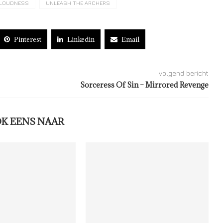
LOUDNESS
UNLEASH THE ARCHERS
Pinterest
Linkedin
Email
volgend bericht
Sorceress Of Sin – Mirrored Revenge
OK EENS NAAR