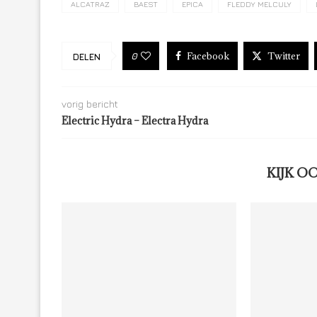
ALCATRAZ
BAEST
EPICA
FLEDDY MELCULY
Facebook
Twitter
0
DELEN
vorig bericht
Electric Hydra – Electra Hydra
KIJK O