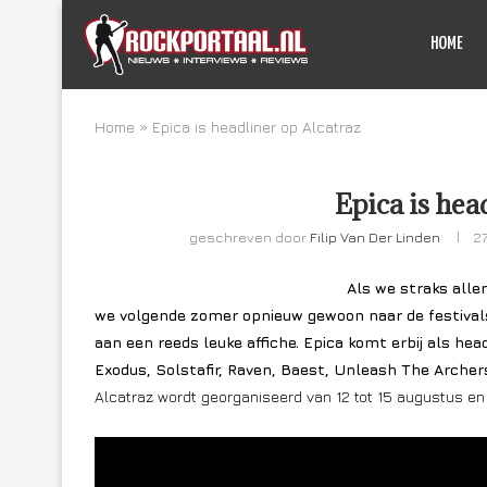
HOME
Home
»
Epica is headliner op Alcatraz
Epica is hea
geschreven door
Filip Van Der Linden
2
Als we straks alle
we volgende zomer opnieuw gewoon naar de festivals
aan een reeds leuke affiche. Epica komt erbij als hea
Exodus, Solstafir, Raven, Baest, Unleash The Archer
Alcatraz wordt georganiseerd van 12 tot 15 augustus en 