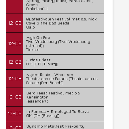
Spring, Misery Index, Parasite inc.,
Groza
Dinkelsbühl
Øyafestivalen Festival met o.a. Nick
12-08
Cave & the Bad Seeds
Oslo
High On Fire
TivoliVredenburg (TivoliVredenburg
12-08
(Utrecht))
Tickets
Judas Priest
12-08
013 (013 (Tilburg))
Ntjam Rosie - Who I Am
12-08
Theater aan de Parade (Theater aan de
Parade (Den Bosch))
Berg Feest Festival met o.a.
13-08
Kensington
Tessenderlo
In Flames + Employed To Serve
13-08
OM (OM (Seraing))
Dynamo Metalfest Pre-party
13-08