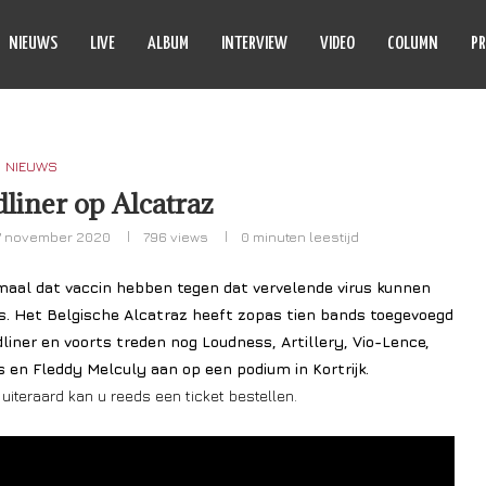
NIEUWS
LIVE
ALBUM
INTERVIEW
VIDEO
COLUMN
PR
NIEUWS
dliner op Alcatraz
7 november 2020
796
views
0 minuten leestijd
maal dat vaccin hebben tegen dat vervelende virus kunnen
. Het Belgische Alcatraz heeft zopas tien bands toegevoegd
dliner en voorts treden nog Loudness, Artillery, Vio-Lence,
s en Fleddy Melculy aan op een podium in Kortrijk.
uiteraard kan u reeds een ticket bestellen.