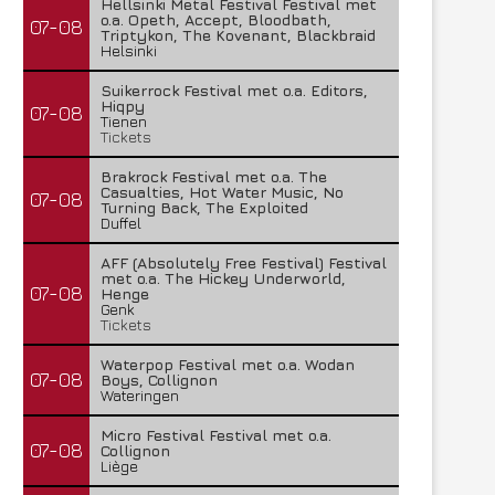
Hellsinki Metal Festival Festival met
o.a. Opeth, Accept, Bloodbath,
07-08
Triptykon, The Kovenant, Blackbraid
Helsinki
Suikerrock Festival met o.a. Editors,
Hiqpy
07-08
Tienen
Tickets
Brakrock Festival met o.a. The
Casualties, Hot Water Music, No
07-08
Turning Back, The Exploited
Duffel
AFF (Absolutely Free Festival) Festival
met o.a. The Hickey Underworld,
07-08
Henge
Genk
Tickets
Waterpop Festival met o.a. Wodan
07-08
Boys, Collignon
Wateringen
Micro Festival Festival met o.a.
07-08
Collignon
Liège