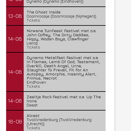
Dynamo (Dynamo (Eindhoven))
The Ghost Inside
13-08
Doornroosje (Doornroosje (Nijmegen))
Tickets
Nirwana Tuinfeest Festival met o.a.
John Coffey, The Dirty Daddies,
14-08
Hiqpy, Wodan Boys, Clawfinger
Lierop
Tickets
Dynamo MetalFest Festival met o.a.
In Flames, Lamb Of God, Testament,
Overkill, Death Angel, Urne,
Slaughter To Prevail, Fit For An
14-08
Autopsy, Amorphis, Insanity Alert,
Primus, Necrot
Eindhoven
Tickets
Zeeltje Rock Festival met o.a. Up The
14-08
Irons
Deest
Alcest
TivoliVredenburg (TivoliVredenburg
18-08
(Utrecht))
Tickets