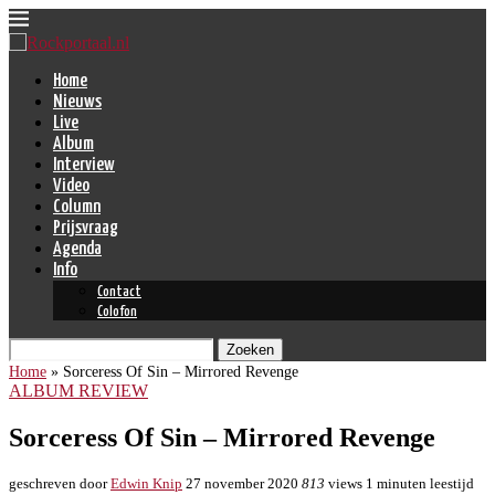
Home
Nieuws
Live
Album
Interview
Video
Column
Prijsvraag
Agenda
Info
Contact
Colofon
Zoeken
Home
»
Sorceress Of Sin – Mirrored Revenge
ALBUM REVIEW
Sorceress Of Sin – Mirrored Revenge
geschreven door
Edwin Knip
27 november 2020
813
views
1 minuten leestijd