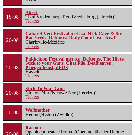
Alcest
18-08
TivoliVredenburg (TivoliVredenburg (Utrecht))
Tickets
Cabaret Vert Festival met o.a. Nick Cave & the
Bad Seeds, Deftones, Body Count feat. Ice-T
20-08
Charleville-Mézières
Tickets
Pukkelpop Festival met o.a. Deftones, The Hives,
Stick to your Guns, Chat Pile, Deafheaven,
20-08
Ploegendienst, dEUS
Hasselt
Tickets
Stick To Your Guns
20-08
Nieuwe Nor (Nieuwe Nor (Heerlen))
Tickets
Wolfmother
20-08
Hedon (Hedon (Zwolle))
Racoon
Openluchttheater Hertme (Openluchttheater Hertme
20-08