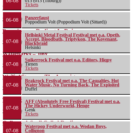
06-08
013 (013 (Tilburg))
Tickets
Lunatic Soul – Transition II
Panzerfaust
29 juli 2026
06-08
Poppodium Volt (Poppodium Volt (Sittard))
Boneripper – Radiant In Ruin
Hellsinki Metal Festival Festival met o.a. Opeth,
Accept, Bloodbath, Triptykon, The Kovenant,
07-08
27 juli 2026
Blackbraid
Helsinki
Waterparks – Jinx
Suikerrock Festival met o.a. Editors, Hiqpy
07-08
Tienen
26 juli 2026
Tickets
Wailin’ Storms – The Arsonist
Brakrock Festival met o.a. The Casualties, Hot
07-08
Water Music, No Turning Back, The Exploited
26 juli 2026
Duffel
The Fifth Alliance – Stenahoria
AFF (Absolutely Free Festival) Festival met o.a.
The Hickey Underworld, Henge
07-08
Genk
22 juli 2026
Tickets
Gallon – A Spell Called Reality
Waterpop Festival met o.a. Wodan Boys,
07-08
Collignon