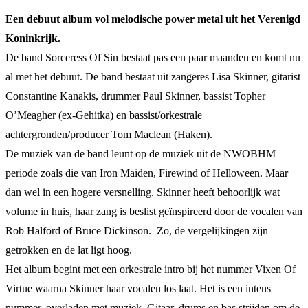
Een debuut album vol melodische power metal uit het Verenigd
Koninkrijk.
De band Sorceress Of Sin bestaat pas een paar maanden en komt nu
al met het debuut. De band bestaat uit zangeres Lisa Skinner, gitarist
Constantine Kanakis, drummer Paul Skinner, bassist Topher
O’Meagher (ex-Gehitka) en bassist/orkestrale
achtergronden/producer Tom Maclean (Haken).
De muziek van de band leunt op de muziek uit de NWOBHM
periode zoals die van Iron Maiden, Firewind of Helloween. Maar
dan wel in een hogere versnelling. Skinner heeft behoorlijk wat
volume in huis, haar zang is beslist geïnspireerd door de vocalen van
Rob Halford of Bruce Dickinson. Zo, de vergelijkingen zijn
getrokken en de lat ligt hoog.
Het album begint met een orkestrale intro bij het nummer Vixen Of
Virtue waarna Skinner haar vocalen los laat. Het is een intens
nummer, overladen met muziek. Gitaar, drums en bas strijden om de