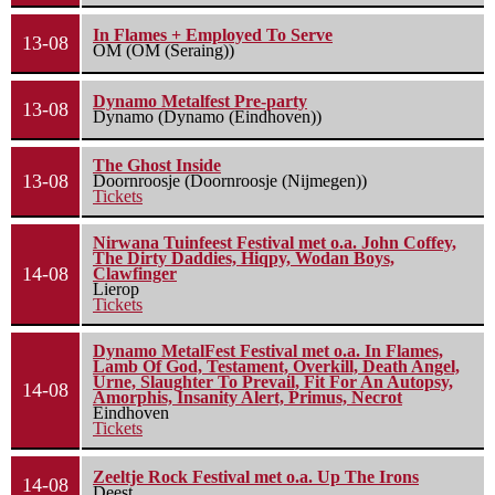
In Flames + Employed To Serve
13-08
OM (OM (Seraing))
Dynamo Metalfest Pre-party
13-08
Dynamo (Dynamo (Eindhoven))
The Ghost Inside
13-08
Doornroosje (Doornroosje (Nijmegen))
Tickets
Nirwana Tuinfeest Festival met o.a. John Coffey,
The Dirty Daddies, Hiqpy, Wodan Boys,
14-08
Clawfinger
Lierop
Tickets
Dynamo MetalFest Festival met o.a. In Flames,
Lamb Of God, Testament, Overkill, Death Angel,
Urne, Slaughter To Prevail, Fit For An Autopsy,
14-08
Amorphis, Insanity Alert, Primus, Necrot
Eindhoven
Tickets
Zeeltje Rock Festival met o.a. Up The Irons
14-08
Deest