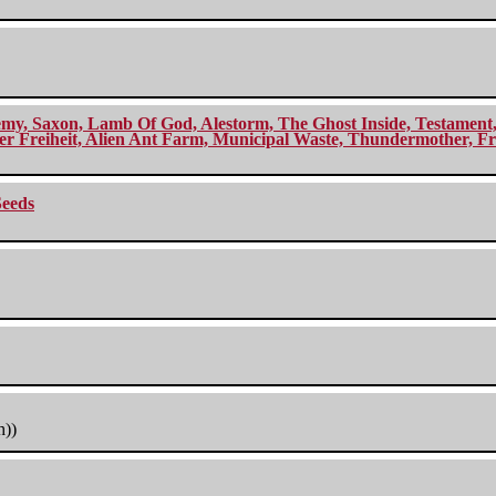
my, Saxon, Lamb Of God, Alestorm, The Ghost Inside, Testament, A
r Freiheit, Alien Ant Farm, Municipal Waste, Thundermother, Fro
Seeds
h))