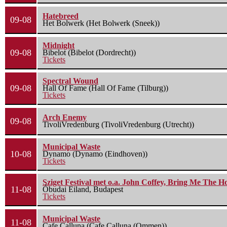
Hatebreed
09-08
Het Bolwerk (Het Bolwerk (Sneek))
Midnight
09-08
Bibelot (Bibelot (Dordrecht))
Tickets
Spectral Wound
09-08
Hall Of Fame (Hall Of Fame (Tilburg))
Tickets
Arch Enemy
09-08
TivoliVredenburg (TivoliVredenburg (Utrecht))
Municipal Waste
10-08
Dynamo (Dynamo (Eindhoven))
Tickets
Sziget Festival met o.a. John Coffey, Bring Me The H
11-08
Óbudai Eiland, Budapest
Tickets
Municipal Waste
11-08
Cafe Calluna (Cafe Calluna (Ommen))