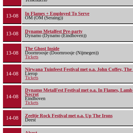
In Flames + Employed To Serve
13-08
OM (OM (Seraing))
Dynamo Metalfest Pre-party
13-08
Dynamo (Dynamo (Eindhoven))
The Ghost Inside
13-08
Doornroosje (Doornroosje (Nijmegen))
Tickets
Nirwana Tuinfeest Festival met o.a. John Coffey, Th
14-08
Lierop
Tickets
Dynamo MetalFest Festival met o.a. In Flames, Lamb O
Necrot
14-08
Eindhoven
Tickets
Zeeltje Rock Festival met o.a. Up The Irons
14-08
Deest
Alcest