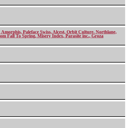
morphis, Paleface Swiss, Alcest, Orbit Culture, Northlane,
m Fall To Spring, Misery Index, Parasite inc., Groza