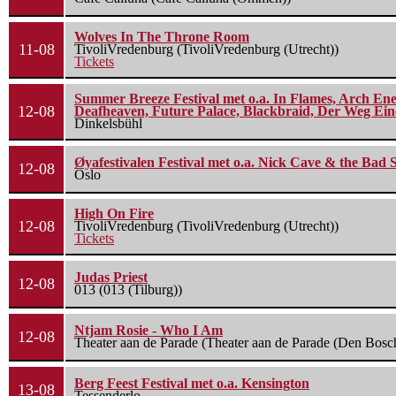
Wolves In The Throne Room
11-08
TivoliVredenburg (TivoliVredenburg (Utrecht))
Tickets
Summer Breeze Festival met o.a. In Flames, Arch Ene
12-08
Deafheaven, Future Palace, Blackbraid, Der Weg Eine
Dinkelsbühl
Øyafestivalen Festival met o.a. Nick Cave & the Bad 
12-08
Oslo
High On Fire
12-08
TivoliVredenburg (TivoliVredenburg (Utrecht))
Tickets
Judas Priest
12-08
013 (013 (Tilburg))
Ntjam Rosie - Who I Am
12-08
Theater aan de Parade (Theater aan de Parade (Den Bosc
Berg Feest Festival met o.a. Kensington
13-08
Tessenderlo