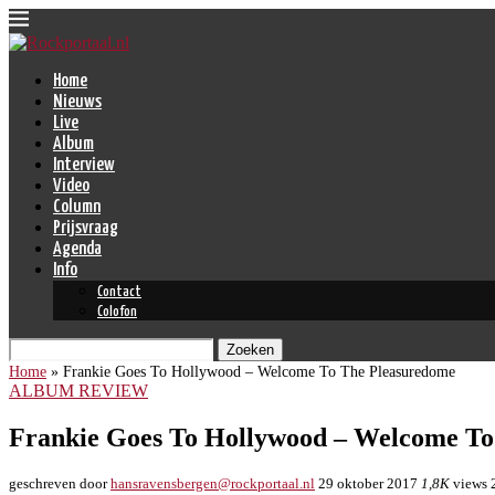
Home
Nieuws
Live
Album
Interview
Video
Column
Prijsvraag
Agenda
Info
Contact
Colofon
Zoeken
Home
»
Frankie Goes To Hollywood – Welcome To The Pleasuredome
ALBUM REVIEW
Frankie Goes To Hollywood – Welcome To
geschreven door
hansravensbergen@rockportaal.nl
29 oktober 2017
1,8K
views