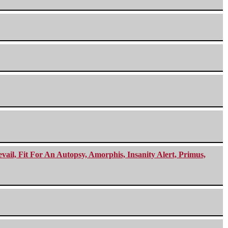
ail, Fit For An Autopsy, Amorphis, Insanity Alert, Primus,