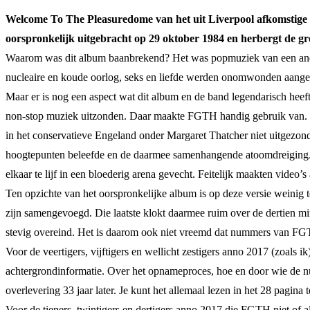
Welcome To The Pleasuredome van het uit Liverpool afkomstige
oorspronkelijk uitgebracht op 29 oktober 1984 en herbergt de gr
Waarom was dit album baanbrekend? Het was popmuziek van een andere
nucleaire en koude oorlog, seks en liefde werden onomwonden aangesned
Maar er is nog een aspect wat dit album en de band legendarisch hee
non-stop muziek uitzonden. Daar maakte FGTH handig gebruik van. De 
in het conservatieve Engeland onder Margaret Thatcher niet uitgezo
hoogtepunten beleefde en de daarmee samenhangende atoomdreiging. I
elkaar te lijf in een bloederig arena gevecht. Feitelijk maakten video’s
Ten opzichte van het oorspronkelijke album is op deze versie weinig t
zijn samengevoegd. Die laatste klokt daarmee ruim over de dertien m
stevig overeind. Het is daarom ook niet vreemd dat nummers van FGT
Voor de veertigers, vijftigers en wellicht zestigers anno 2017 (zoals i
achtergrondinformatie. Over het opnameproces, hoe en door wie de nu
overlevering 33 jaar later. Je kunt het allemaal lezen in het 28 pagin
Voor de tieners, twintigers en dertigers anno 2017 die FGTH niet of 