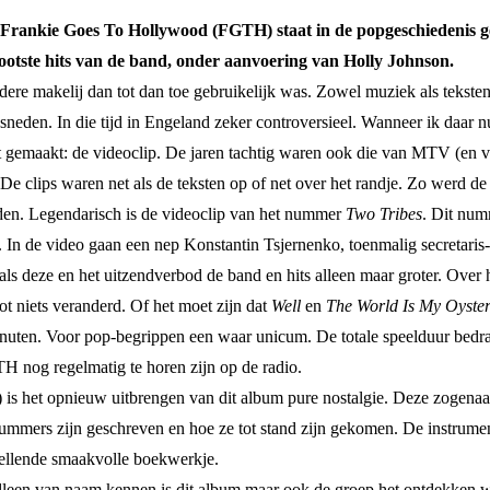
 Frankie Goes To Hollywood (FGTH) staat in de popgeschiedenis g
ootste hits van de band, onder aanvoering van Holly Johnson.
 makelij dan tot dan toe gebruikelijk was. Zowel muziek als teksten 
en. In die tijd in Engeland zeker controversieel. Wanneer ik daar nu, 
ft gemaakt: de videoclip. De jaren tachtig waren ook die van MTV (en 
clips waren net als de teksten op of net over het randje. Zo werd de
nden. Legendarisch is de videoclip van het nummer
Two Tribes
. Dit num
n de video gaan een nep Konstantin Tsjernenko, toenmalig secretaris
 als deze en het uitzendverbod de band en hits alleen maar groter. Over hi
ot niets veranderd. Of het moet zijn dat
Well
en
The World Is My Oyste
inuten. Voor pop-begrippen een waar unicum. De totale speelduur bedr
H nog regelmatig te horen zijn op de radio.
k) is het opnieuw uitbrengen van dit album pure nostalgie. Deze zogenaam
mmers zijn geschreven en hoe ze tot stand zijn gekomen. De instrument
a tellende smaakvolle boekwerkje.
alleen van naam kennen is dit album maar ook de groep het ontdekken w