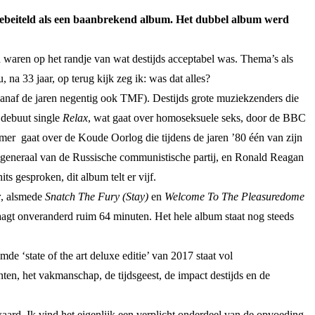
ebeiteld als een baanbrekend album. Het dubbel album werd
waren op het randje van wat destijds acceptabel was. Thema’s als
na 33 jaar, op terug kijk zeg ik: was dat alles?
vanaf de jaren negentig ook TMF). Destijds grote muziekzenders die
 debuut single
Relax
, wat gaat over homoseksuele seks, door de BBC
mer gaat over de Koude Oorlog die tijdens de jaren ’80 één van zijn
-generaal van de Russische communistische partij, en Ronald Reagan
ts gesproken, dit album telt er vijf.
r
, alsmede
Snatch The Fury (Stay)
en
Welcome To The Pleasuredome
aagt onveranderd ruim 64 minuten. Het hele album staat nog steeds
de ‘state of the art deluxe editie’ van 2017 staat vol
en, het vakmanschap, de tijdsgeest, de impact destijds en de
aard. Ik vind het eigenlijk een verplicht onderdeel van de opvoeding