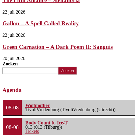
The Fifth Alliance – Stenahoria
22 juli 2026
Gallon – A Spell Called Reality
22 juli 2026
Green Carnation – A Dark Poem II: Sanguis
20 juli 2026
Zoeken
Zoeken
Agenda
Wolfmother
08-08
TivoliVredenburg (TivoliVredenburg (Utrecht))
Body Count ft. Ice-T
08-08
013 (013 (Tilburg))
Tickets