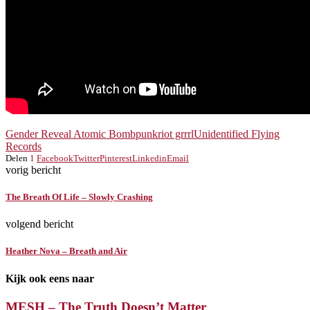
Gender Reveal Atomic Bomb
punk
riot grrrl
Unidentified Flying
Records
Delen
1
Facebook
Twitter
Pinterest
Linkedin
Email
vorig bericht
The Breath Of Life – Slowly Crashing
volgend bericht
Heather Nova – Breath and Air
Kijk ook eens naar
MESH – The Truth Doesn’t Matter