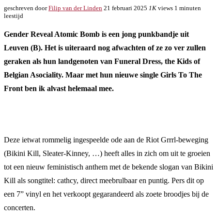
geschreven door
Filip van der Linden
21 februari 2025
1K
views
1 minuten
leestijd
Gender Reveal Atomic Bomb is een jong punkbandje uit
Leuven (B). Het is uiteraard nog afwachten of ze zo ver zullen
geraken als hun landgenoten van Funeral Dress, the Kids of
Belgian Asociality. Maar met hun nieuwe single Girls To The
Front ben ik alvast helemaal mee.
Deze ietwat rommelig ingespeelde ode aan de Riot Grrrl-beweging
(Bikini Kill, Sleater-Kinney, …) heeft alles in zich om uit te groeien
tot een nieuw feministisch anthem met de bekende slogan van Bikini
Kill als songtitel: cathcy, direct meebrulbaar en puntig. Pers dit op
een 7” vinyl en het verkoopt gegarandeerd als zoete broodjes bij de
concerten.