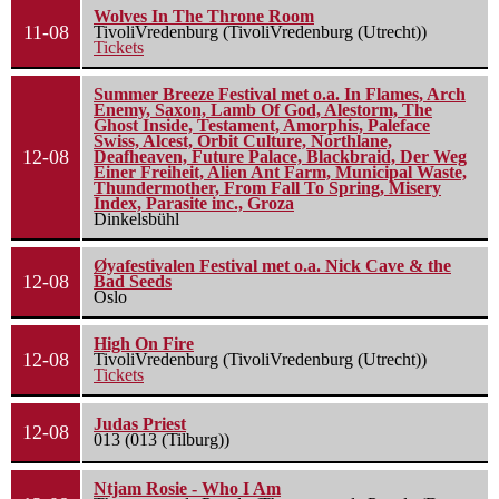
Wolves In The Throne Room
11-08
TivoliVredenburg (TivoliVredenburg (Utrecht))
Tickets
Summer Breeze Festival met o.a. In Flames, Arch
Enemy, Saxon, Lamb Of God, Alestorm, The
Ghost Inside, Testament, Amorphis, Paleface
Swiss, Alcest, Orbit Culture, Northlane,
12-08
Deafheaven, Future Palace, Blackbraid, Der Weg
Einer Freiheit, Alien Ant Farm, Municipal Waste,
Thundermother, From Fall To Spring, Misery
Index, Parasite inc., Groza
Dinkelsbühl
Øyafestivalen Festival met o.a. Nick Cave & the
12-08
Bad Seeds
Oslo
High On Fire
12-08
TivoliVredenburg (TivoliVredenburg (Utrecht))
Tickets
Judas Priest
12-08
013 (013 (Tilburg))
Ntjam Rosie - Who I Am