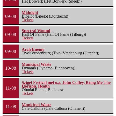
Het Bolwerk (Het Bolwerk (Sneek))
Midnight
09-08
Bibelot (Bibelot (Dordrecht))
Tickets
Spectral Wound
09-08
Hall Of Fame (Hall Of Fame (Tilburg))
Tickets
Arch Enemy
09-08
TivoliVredenburg (TivoliVredenburg (Utrecht))
Municipal Waste
10-08
Dynamo (Dynamo (Eindhoven))
Tickets
Sziget Festival met o.a. John Coffey, Bring Me The
Horizon, Health
11-08
Óbudai Eiland, Budapest
Tickets
Municipal Waste
11-08
Cafe Calluna (Cafe Calluna (Ommen))