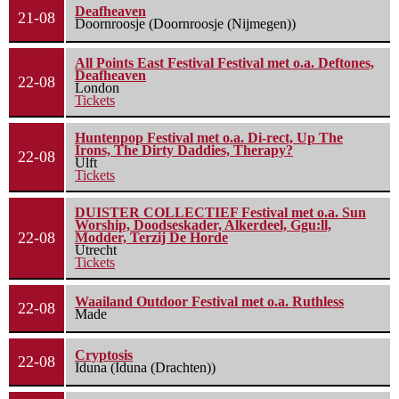
Deafheaven
21-08
Doornroosje (Doornroosje (Nijmegen))
All Points East Festival Festival met o.a. Deftones,
Deafheaven
22-08
London
Tickets
Huntenpop Festival met o.a. Di-rect, Up The
Irons, The Dirty Daddies, Therapy?
22-08
Ulft
Tickets
DUISTER COLLECTIEF Festival met o.a. Sun
Worship, Doodseskader, Alkerdeel, Ggu:ll,
22-08
Modder, Terzij De Horde
Utrecht
Tickets
Waailand Outdoor Festival met o.a. Ruthless
22-08
Made
Cryptosis
22-08
Iduna (Iduna (Drachten))