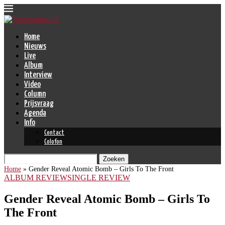
Home
Nieuws
Live
Album
Interview
Video
Column
Prijsvraag
Agenda
Info
Contact
Colofon
Zoeken
Home
»
Gender Reveal Atomic Bomb – Girls To The Front
ALBUM REVIEW
SINGLE REVIEW
Gender Reveal Atomic Bomb – Girls To
The Front