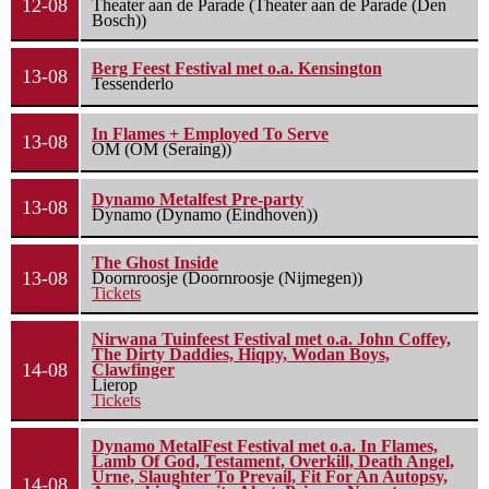
12-08
Theater aan de Parade (Theater aan de Parade (Den
Bosch))
Berg Feest Festival met o.a. Kensington
13-08
Tessenderlo
In Flames + Employed To Serve
13-08
OM (OM (Seraing))
Dynamo Metalfest Pre-party
13-08
Dynamo (Dynamo (Eindhoven))
The Ghost Inside
13-08
Doornroosje (Doornroosje (Nijmegen))
Tickets
Nirwana Tuinfeest Festival met o.a. John Coffey,
The Dirty Daddies, Hiqpy, Wodan Boys,
14-08
Clawfinger
Lierop
Tickets
Dynamo MetalFest Festival met o.a. In Flames,
Lamb Of God, Testament, Overkill, Death Angel,
Urne, Slaughter To Prevail, Fit For An Autopsy,
14-08