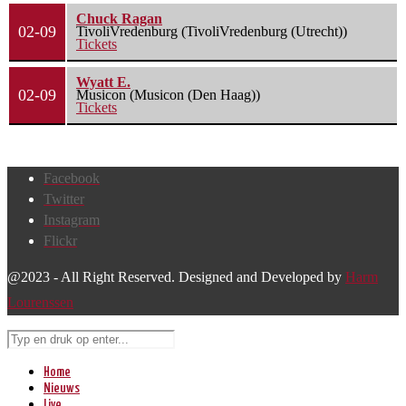
Chuck Ragan
02-09
TivoliVredenburg (TivoliVredenburg (Utrecht))
Tickets
Wyatt E.
02-09
Musicon (Musicon (Den Haag))
Tickets
Facebook
Twitter
Instagram
Flickr
@2023 - All Right Reserved. Designed and Developed by
Harm
Lourenssen
Home
Nieuws
Live