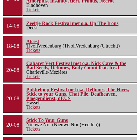
Amorphis, Insanity Alert, Primus, Necrot
Eindhoven
Tickets
Zeeltje Rock Festival met o.a. Up The Irons
14-08
Deest
Alcest
18-08
TivoliVredenburg (TivoliVredenburg (Utrecht))
Tickets
Cabaret Vert Festival met o.a. Nick Cave & the
Bad Seeds, Deftones, Body Count feat. Ice-T
20-08
Charleville-Mézières
Tickets
Pukkelpop Festival met o.a. Deftones, The Hives,
Stick to your Guns, Chat Pile, Deafheaven,
20-08
Ploegendienst, dEUS
Hasselt
Tickets
Stick To Your Guns
20-08
Nieuwe Nor (Nieuwe Nor (Heerlen))
Tickets