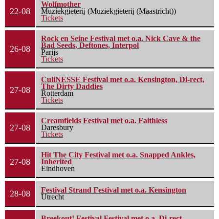
Wolfmother
22-08
Muziekgieterij (Muziekgieterij (Maastricht))
Tickets
Rock en Seine Festival met o.a. Nick Cave & the
Bad Seeds, Deftones, Interpol
26-08
Parijs
Tickets
CuliNESSE Festival met o.a. Kensington, Di-rect,
The Dirty Daddies
27-08
Rotterdam
Tickets
Creamfields Festival met o.a. Faithless
27-08
Daresbury
Tickets
Hit The City Festival met o.a. Snapped Ankles,
27-08
Inherited
Eindhoven
Festival Strand Festival met o.a. Kensington
28-08
Utrecht
Breekout! Festival Festival met o.a. Di-rect