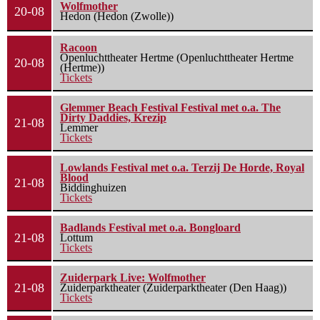
Wolfmother
20-08
Hedon (Hedon (Zwolle))
Racoon
Openluchttheater Hertme (Openluchttheater Hertme
20-08
(Hertme))
Tickets
Glemmer Beach Festival Festival met o.a. The
Dirty Daddies, Krezip
21-08
Lemmer
Tickets
Lowlands Festival met o.a. Terzij De Horde, Royal
Blood
21-08
Biddinghuizen
Tickets
Badlands Festival met o.a. Bongloard
21-08
Lottum
Tickets
Zuiderpark Live: Wolfmother
21-08
Zuiderparktheater (Zuiderparktheater (Den Haag))
Tickets