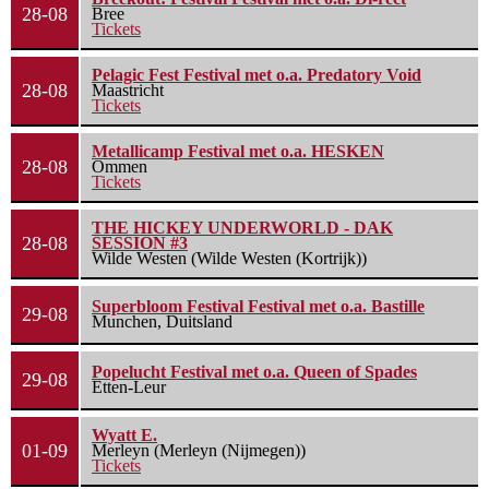
28-08
Bree
Tickets
Pelagic Fest Festival met o.a. Predatory Void
28-08
Maastricht
Tickets
Metallicamp Festival met o.a. HESKEN
28-08
Ommen
Tickets
THE HICKEY UNDERWORLD - DAK
28-08
SESSION #3
Wilde Westen (Wilde Westen (Kortrijk))
Superbloom Festival Festival met o.a. Bastille
29-08
Munchen, Duitsland
Popelucht Festival met o.a. Queen of Spades
29-08
Etten-Leur
Wyatt E.
01-09
Merleyn (Merleyn (Nijmegen))
Tickets