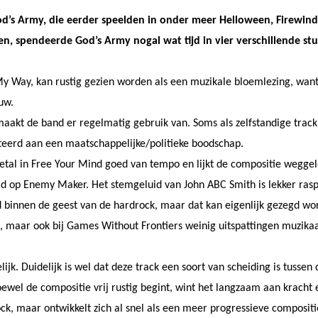
s Army, die eerder speelden in onder meer Helloween, Firewind e
n, spendeerde God’s Army nogal wat tijd in vier verschillende st
y Way, kan rustig gezien worden als een muzikale bloemlezing, want
uw.
akt de band er regelmatig gebruik van. Soms als zelfstandige trac
teerd aan een maatschappelijke/politieke boodschap.
etal in Free Your Mind goed van tempo en lijkt de compositie weggel
uid op Enemy Maker. Het stemgeluid van John ABC Smith is lekker ras
binnen de geest van de hardrock, maar dat kan eigenlijk gezegd worde
 maar ook bij Games Without Frontiers weinig uitspattingen muzikaal
k. Duidelijk is wel dat deze track een soort van scheiding is tussen de
ewel de compositie vrij rustig begint, wint het langzaam aan kracht 
ock, maar ontwikkelt zich al snel als een meer progressieve composit