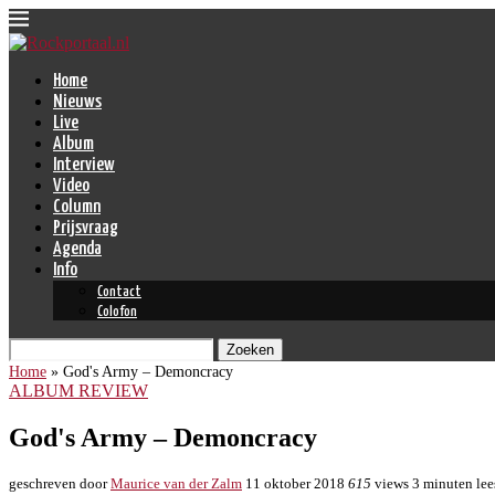
Home
Nieuws
Live
Album
Interview
Video
Column
Prijsvraag
Agenda
Info
Contact
Colofon
Zoeken
Home
»
God's Army – Demoncracy
ALBUM REVIEW
God's Army – Demoncracy
geschreven door
Maurice van der Zalm
11 oktober 2018
615
views
3 minuten lee