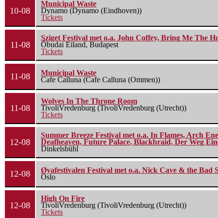
Municipal Waste
10-08
Dynamo (Dynamo (Eindhoven))
Tickets
Sziget Festival met o.a. John Coffey, Bring Me The H
11-08
Óbudai Eiland, Budapest
Tickets
Municipal Waste
11-08
Cafe Calluna (Cafe Calluna (Ommen))
Wolves In The Throne Room
11-08
TivoliVredenburg (TivoliVredenburg (Utrecht))
Tickets
Summer Breeze Festival met o.a. In Flames, Arch Ene
12-08
Deafheaven, Future Palace, Blackbraid, Der Weg Eine
Dinkelsbühl
Øyafestivalen Festival met o.a. Nick Cave & the Bad 
12-08
Oslo
High On Fire
12-08
TivoliVredenburg (TivoliVredenburg (Utrecht))
Tickets