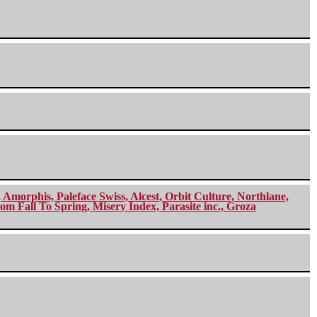
morphis, Paleface Swiss, Alcest, Orbit Culture, Northlane,
m Fall To Spring, Misery Index, Parasite inc., Groza