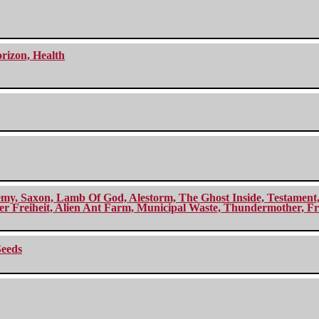
orizon, Health
my, Saxon, Lamb Of God, Alestorm, The Ghost Inside, Testament, A
r Freiheit, Alien Ant Farm, Municipal Waste, Thundermother, Fro
Seeds