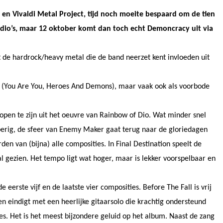
n Vivaldi Metal Project, tijd noch moeite bespaard om de tien
udio’s, maar 12 oktober komt dan toch echt Demoncracy uit via
 de hardrock/heavy metal die de band neerzet kent invloeden uit
k (You Are You, Heroes And Demons), maar vaak ook als voorbode
open te zijn uit het oeuvre van Rainbow of Dio. Wat minder snel
perig, de sfeer van Enemy Maker gaat terug naar de gloriedagen
n van (bijna) alle composities. In Final Destination speelt de
 gezien. Het tempo ligt wat hoger, maar is lekker voorspelbaar en
 eerste vijf en de laatste vier composities. Before The Fall is vrij
en eindigt met een heerlijke gitaarsolo die krachtig ondersteund
ies. Het is het meest bijzondere geluid op het album. Naast de zang