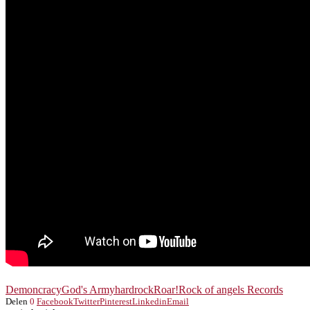
Demoncracy
God's Army
hardrock
Roar!
Rock of angels Records
Delen
0
Facebook
Twitter
Pinterest
Linkedin
Email