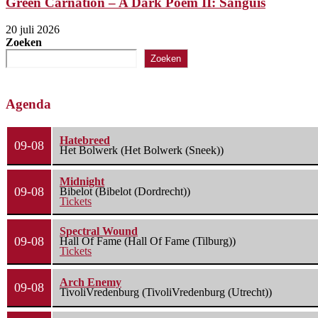
Green Carnation – A Dark Poem II: Sanguis
20 juli 2026
Zoeken
Zoeken
Agenda
Hatebreed
09-08
Het Bolwerk (Het Bolwerk (Sneek))
Midnight
09-08
Bibelot (Bibelot (Dordrecht))
Tickets
Spectral Wound
09-08
Hall Of Fame (Hall Of Fame (Tilburg))
Tickets
Arch Enemy
09-08
TivoliVredenburg (TivoliVredenburg (Utrecht))