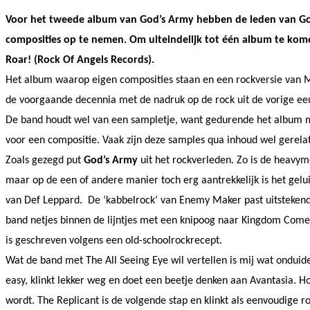
Voor het tweede album van God’s Army hebben de leden van God’
composities op te nemen. Om uiteindelijk tot één album te kome
Roar! (Rock Of Angels Records).
Het album waarop eigen composities staan en een rockversie van M
de voorgaande decennia met de nadruk op de rock uit de vorige ee
De band houdt wel van een sampletje, want gedurende het album ma
voor een compositie. Vaak zijn deze samples qua inhoud wel gerela
Zoals gezegd put
God’s Army
uit het rockverleden. Zo is de heavym
maar op de een of andere manier toch erg aantrekkelijk is het gel
van Def Leppard.
De ‘kabbelrock’ van Enemy Maker past uitstekend 
band netjes binnen de lijntjes met een knipoog naar Kingdom Come,
is geschreven volgens een old-schoolrockrecept.
Wat de band met The All Seeing Eye wil vertellen is mij wat onduidelij
easy, klinkt lekker weg en doet een beetje denken aan Avantasia. Ho
wordt.
The Replicant is de volgende stap en klinkt als eenvoudige r