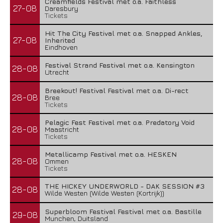
Creamfields Festival met o.a. Faithless
27-08
Daresbury
Tickets
Hit The City Festival met o.a. Snapped Ankles,
27-08
Inherited
Eindhoven
Festival Strand Festival met o.a. Kensington
28-08
Utrecht
Breekout! Festival Festival met o.a. Di-rect
28-08
Bree
Tickets
Pelagic Fest Festival met o.a. Predatory Void
28-08
Maastricht
Tickets
Metallicamp Festival met o.a. HESKEN
28-08
Ommen
Tickets
THE HICKEY UNDERWORLD - DAK SESSION #3
28-08
Wilde Westen (Wilde Westen (Kortrijk))
Superbloom Festival Festival met o.a. Bastille
29-08
Munchen, Duitsland