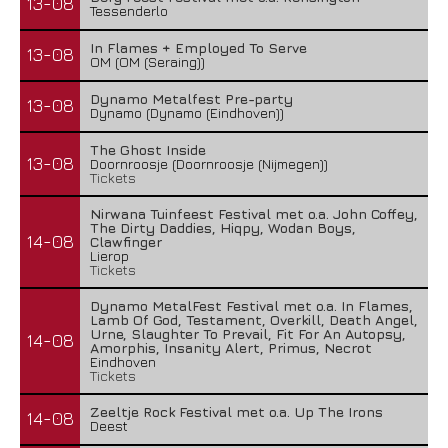
13-08
Tessenderlo
In Flames + Employed To Serve
13-08
OM (OM (Seraing))
Dynamo Metalfest Pre-party
13-08
Dynamo (Dynamo (Eindhoven))
The Ghost Inside
13-08
Doornroosje (Doornroosje (Nijmegen))
Tickets
Nirwana Tuinfeest Festival met o.a. John Coffey,
The Dirty Daddies, Hiqpy, Wodan Boys,
14-08
Clawfinger
Lierop
Tickets
Dynamo MetalFest Festival met o.a. In Flames,
Lamb Of God, Testament, Overkill, Death Angel,
Urne, Slaughter To Prevail, Fit For An Autopsy,
14-08
Amorphis, Insanity Alert, Primus, Necrot
Eindhoven
Tickets
Zeeltje Rock Festival met o.a. Up The Irons
14-08
Deest