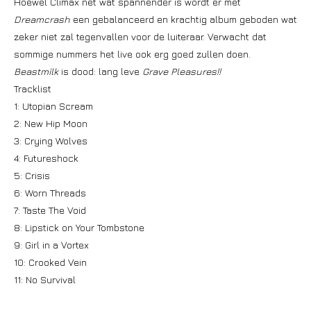
Hoewel Climax net wat spannender is wordt er met
Dreamcrash
een gebalanceerd en krachtig album geboden wat
zeker niet zal tegenvallen voor de luiteraar. Verwacht dat
sommige nummers het live ook erg goed zullen doen.
Beastmilk
is dood: lang leve
Grave Pleasures!!
Tracklist
1: Utopian Scream
2: New Hip Moon
3: Crying Wolves
4: Futureshock
5: Crisis
6: Worn Threads
7: Taste The Void
8: Lipstick on Your Tombstone
9: Girl in a Vortex
10: Crooked Vein
11: No Survival