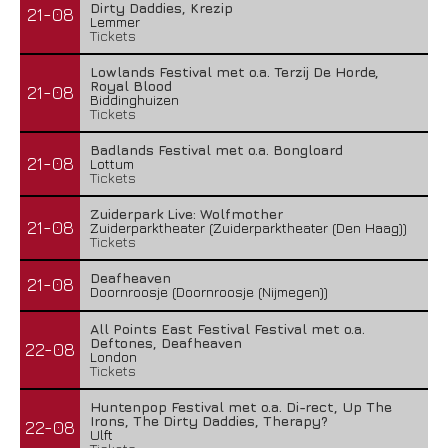
Dirty Daddies, Krezip
21-08
Lemmer
Tickets
Lowlands Festival met o.a. Terzij De Horde,
Royal Blood
21-08
Biddinghuizen
Tickets
Badlands Festival met o.a. Bongloard
21-08
Lottum
Tickets
Zuiderpark Live: Wolfmother
21-08
Zuiderparktheater (Zuiderparktheater (Den Haag))
Tickets
Deafheaven
21-08
Doornroosje (Doornroosje (Nijmegen))
All Points East Festival Festival met o.a.
Deftones, Deafheaven
22-08
London
Tickets
Huntenpop Festival met o.a. Di-rect, Up The
Irons, The Dirty Daddies, Therapy?
22-08
Ulft