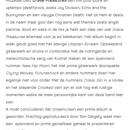
Muzikaal bied
Grave Pleasures
een mix post-punk en
uptempo (death)rock, zoals Joy Division, Echo and the
Bunnyman en een vleugje Christian Death. Het zit hem al deels
in de naam maar gooi dan nog eens wat thema’s zoals angst
paronia, dood en seks in de mix je hebt een idee van wat
Grave
Pleasures
allemaal voor je wil betekenen. Het album begint in
ieder geval goed met het stevige
Utopian Scream
. Opzwepend
gitaarwerk en drums in combinatie met de indringende en
melancholische zang van Kvohst maken dit een spannend
nummer.
New Hip Moon
, het met prima gitaarwerk doorspekte
Crying Wolves, Futureshock
en andere nummers doen hier
eigenlijk niet voor onder. Met de nummers
Crisis
,
Girl in a Vortex
en het slepende
Crooked Vein
zijn er ook nog wat rustige
momenten welke de meer persoonlijke kant van deze band laat
zien.
Ik moet concluderen dat
Dreamcrash
een prima album is
geworden. Krachtig geproduceerd door Tom Dalgety weet men
een spannend en prima genietbaar geheel te presenteren.