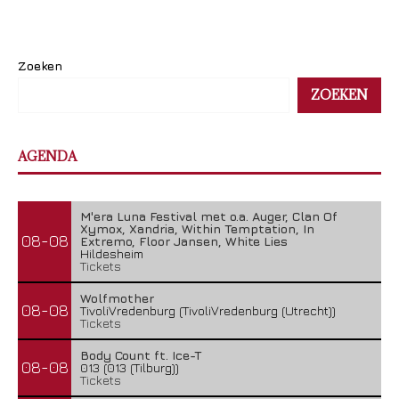
Zoeken
ZOEKEN
AGENDA
M'era Luna Festival met o.a. Auger, Clan Of
Xymox, Xandria, Within Temptation, In
08-08
Extremo, Floor Jansen, White Lies
Hildesheim
Tickets
Wolfmother
08-08
TivoliVredenburg (TivoliVredenburg (Utrecht))
Tickets
Body Count ft. Ice-T
08-08
013 (013 (Tilburg))
Tickets