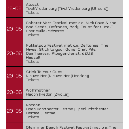
Alcest
18-08
TivoliVredenburg (TivoliVredenburg (Utrecht))
Tickets
Cabaret Vert Festival met o.a. Nick Cave & the
Bad Seeds, Deftones, Body Count feat. Ice-T
20-08
Charleville-Mézières
Tickets
Pukkelpop Festival met o.a. Deftones, The
Hives, Stick to your Guns, Chat Pile,
20-08
Deafheaven, Ploegendienst, dEUS
Hasselt
Tickets
Stick To Your Guns
20-08
Nieuwe Nor (Nieuwe Nor (Heerlen))
Tickets
Wolfmother
20-08
Hedon (Hedon (Zwolle))
Racoon
Openluchttheater Hertme (Openluchttheater
20-08
Hertme (Hertme))
Tickets
Glemmer Beach Festival Festival met o.a. The