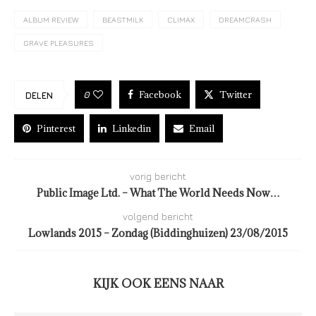
ALBUM REVIEW
BEASTMILK
CLIMAX
DREAMCRASH
GRAVE PLEASURES
Facebook
Twitter
0
DELEN
Pinterest
Linkedin
Email
vorig bericht
Public Image Ltd. – What The World Needs Now…
volgend bericht
Lowlands 2015 – Zondag (Biddinghuizen) 23/08/2015
KIJK OOK EENS NAAR