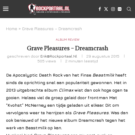
Home
»
Grave Pleasures – Dreamcrash
ALBUM REVIEW
Grave Pleasures – Dreamcrash
geschreven door
Erik@rockportaal.nl
29 augustus 2015
505
views
2 minuten leestijd
De Apocalyptic Death Rock van het Finse
Beastmilk
heeft
sinds de oprichting snel aan populariteit gewonnen. Het in
2013 uitgebrachte album
Climax
wist dan ook hoge ogen te
gooien. Helaas viel de groep geleid door frontman Mat
“Kvohst” McNerney een tijdje geleden uit elkaar. Dit om
vervolgens weer te herrijzen als
Grave Pleasures
. Was dan
ook benieuwd of het nieuwe album Dreamcrash tegen het
werk van Beastmilk op kan.