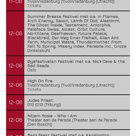
11-08
TivoliVredenburg (TivoliVredenburg (Utrecht))
Tickets
Summer Breeze Festival met o.a. In Flames,
Arch Enemy, Saxon, Lamb Of God, Alestorm,
The Ghost Inside, Testament, Amorphis,
Paleface Swiss, Alcest, Orbit Culture,
12-08
Northlane, Deafheaven, Future Palace,
Blackbraid, Der Weg Einer Freiheit, Alien Ant
Farm, Municipal Waste, Thundermother, From
Fall To Spring, Misery Index, Parasite inc., Groza
Dinkelsbühl
Øyafestivalen Festival met o.a. Nick Cave & the
12-08
Bad Seeds
Oslo
High On Fire
12-08
TivoliVredenburg (TivoliVredenburg (Utrecht))
Tickets
Judas Priest
12-08
013 (013 (Tilburg))
Ntjam Rosie - Who I Am
12-08
Theater aan de Parade (Theater aan de Parade
(Den Bosch))
Berg Feest Festival met o.a. Kensington