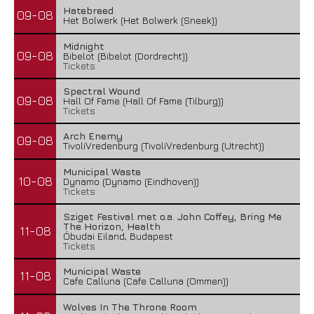
Hatebreed
09-08
Het Bolwerk (Het Bolwerk (Sneek))
Midnight
09-08
Bibelot (Bibelot (Dordrecht))
Tickets
Spectral Wound
09-08
Hall Of Fame (Hall Of Fame (Tilburg))
Tickets
Arch Enemy
09-08
TivoliVredenburg (TivoliVredenburg (Utrecht))
Municipal Waste
10-08
Dynamo (Dynamo (Eindhoven))
Tickets
Sziget Festival met o.a. John Coffey, Bring Me
The Horizon, Health
11-08
Óbudai Eiland, Budapest
Tickets
Municipal Waste
11-08
Cafe Calluna (Cafe Calluna (Ommen))
Wolves In The Throne Room