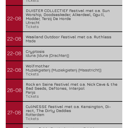
Tickets
DUISTER COLLECTIEF Festival met o.a. Sun
Worship, Doodseskader, Alkerdeel, Ggu:ll,
22-08
Modder, Terzij De Horde
Utrecht
Tickets
Waailand Outdoor Festival met o.a. Ruthless
22-08
Made
Cryptosis
22-08
Iduna (Iduna (Drachten))
Wolfmother
22-08
Muziekgieterij (Muziekgieterij (Maastricht))
Tickets
Rock en Seine Festival met o.a. Nick Cave & the
Bad Seeds, Deftones, Interpol
26-08
Parijs
Tickets
CuliNESSE Festival met o.a. Kensington, Di-
rect, The Dirty Daddies
27-08
Rotterdam
Tickets