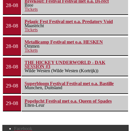
Breekout! Festival Festival met o.a. Di-rect
28-08
Bree
Tickets
Pelagic Fest Festival met o.a. Predatory Void
28-08
Maastricht
Tickets
Metallicamp Festival met o.a. HESKEN
28-08
Ommen
Tickets
THE HICKEY UNDERWORLD - DAK
28-08
SESSION #3
Wilde Westen (Wilde Westen (Kortrijk))
Superbloom Festival Festival met o.a. Bastille
29-08
Munchen, Duitsland
Popelucht Festival met o.a. Queen of Spades
29-08
Etten-Leur
Facebook