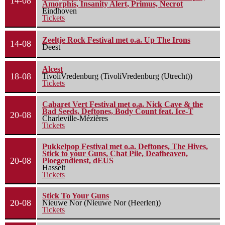
14-08
Amorphis, Insanity Alert, Primus, Necrot
Eindhoven
Tickets
Zeeltje Rock Festival met o.a. Up The Irons
14-08
Deest
Alcest
18-08
TivoliVredenburg (TivoliVredenburg (Utrecht))
Tickets
Cabaret Vert Festival met o.a. Nick Cave & the
Bad Seeds, Deftones, Body Count feat. Ice-T
20-08
Charleville-Mézières
Tickets
Pukkelpop Festival met o.a. Deftones, The Hives,
Stick to your Guns, Chat Pile, Deafheaven,
20-08
Ploegendienst, dEUS
Hasselt
Tickets
Stick To Your Guns
20-08
Nieuwe Nor (Nieuwe Nor (Heerlen))
Tickets