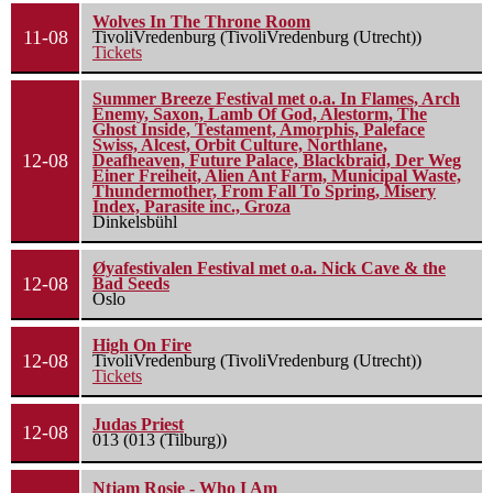
Wolves In The Throne Room
11-08
TivoliVredenburg (TivoliVredenburg (Utrecht))
Tickets
Summer Breeze Festival met o.a. In Flames, Arch
Enemy, Saxon, Lamb Of God, Alestorm, The
Ghost Inside, Testament, Amorphis, Paleface
Swiss, Alcest, Orbit Culture, Northlane,
12-08
Deafheaven, Future Palace, Blackbraid, Der Weg
Einer Freiheit, Alien Ant Farm, Municipal Waste,
Thundermother, From Fall To Spring, Misery
Index, Parasite inc., Groza
Dinkelsbühl
Øyafestivalen Festival met o.a. Nick Cave & the
12-08
Bad Seeds
Oslo
High On Fire
12-08
TivoliVredenburg (TivoliVredenburg (Utrecht))
Tickets
Judas Priest
12-08
013 (013 (Tilburg))
Ntjam Rosie - Who I Am