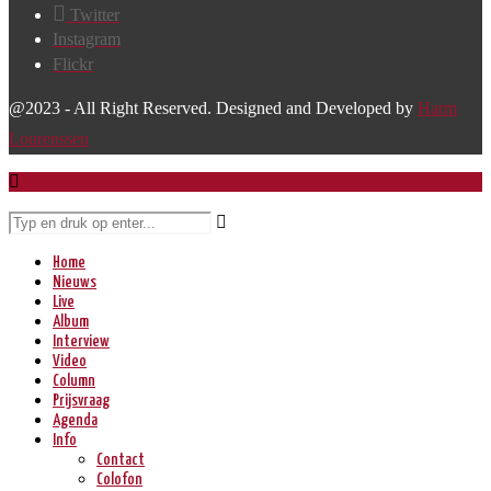
Twitter
Instagram
Flickr
@2023 - All Right Reserved. Designed and Developed by
Harm
Lourenssen
Home
Nieuws
Live
Album
Interview
Video
Column
Prijsvraag
Agenda
Info
Contact
Colofon