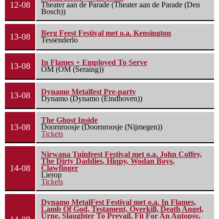
12-08
Theater aan de Parade (Theater aan de Parade (Den
Bosch))
Berg Feest Festival met o.a. Kensington
13-08
Tessenderlo
In Flames + Employed To Serve
13-08
OM (OM (Seraing))
Dynamo Metalfest Pre-party
13-08
Dynamo (Dynamo (Eindhoven))
The Ghost Inside
13-08
Doornroosje (Doornroosje (Nijmegen))
Tickets
Nirwana Tuinfeest Festival met o.a. John Coffey,
The Dirty Daddies, Hiqpy, Wodan Boys,
14-08
Clawfinger
Lierop
Tickets
Dynamo MetalFest Festival met o.a. In Flames,
Lamb Of God, Testament, Overkill, Death Angel,
Urne, Slaughter To Prevail, Fit For An Autopsy,