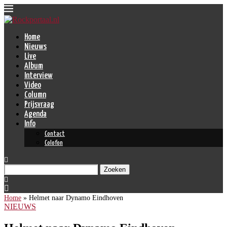
Home
Nieuws
Live
Album
Interview
Video
Column
Prijsvraag
Agenda
Info
Contact
Colofon
Zoeken
Home
»
Helmet naar Dynamo Eindhoven
NIEUWS