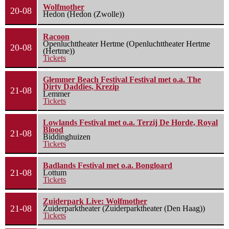
Wolfmother
20-08
Hedon (Hedon (Zwolle))
Racoon
Openluchttheater Hertme (Openluchttheater Hertme
20-08
(Hertme))
Tickets
Glemmer Beach Festival Festival met o.a. The
Dirty Daddies, Krezip
21-08
Lemmer
Tickets
Lowlands Festival met o.a. Terzij De Horde, Royal
Blood
21-08
Biddinghuizen
Tickets
Badlands Festival met o.a. Bongloard
21-08
Lottum
Tickets
Zuiderpark Live: Wolfmother
21-08
Zuiderparktheater (Zuiderparktheater (Den Haag))
Tickets