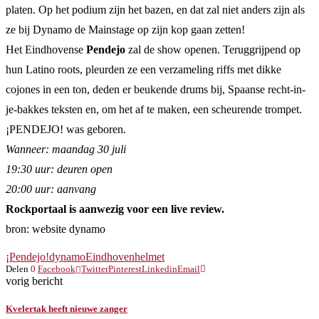
platen. Op het podium zijn het bazen, en dat zal niet anders zijn als
ze bij Dynamo de Mainstage op zijn kop gaan zetten!
Het Eindhovense
Pendejo
zal de show openen. Teruggrijpend op
hun Latino roots, pleurden ze een verzameling riffs met dikke
cojones in een ton, deden er beukende drums bij, Spaanse recht-in-
je-bakkes teksten en, om het af te maken, een scheurende trompet.
¡PENDEJO! was geboren.
Wanneer: maandag 30 juli
19:30 uur: deuren open
20:00 uur: aanvang
Rockportaal is aanwezig voor een live review.
bron: website dynamo
¡Pendejo!
dynamo
Eindhoven
helmet
Delen
0
Facebook
Twitter
Pinterest
Linkedin
Email
vorig bericht
Kvelertak heeft nieuwe zanger