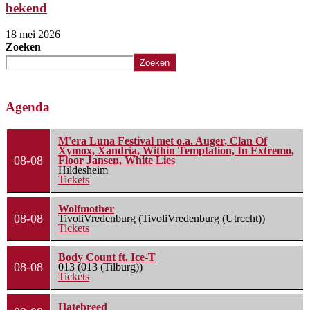
bekend
18 mei 2026
Zoeken
Zoeken
Agenda
M'era Luna Festival met o.a. Auger, Clan Of
Xymox, Xandria, Within Temptation, In Extremo,
08-08
Floor Jansen, White Lies
Hildesheim
Tickets
Wolfmother
08-08
TivoliVredenburg (TivoliVredenburg (Utrecht))
Tickets
Body Count ft. Ice-T
08-08
013 (013 (Tilburg))
Tickets
Hatebreed