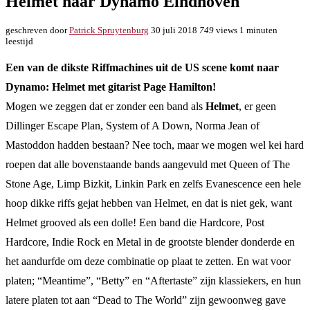
Helmet naar Dynamo Eindhoven
geschreven door
Patrick Spruytenburg
30 juli 2018
749
views
1 minuten
leestijd
Een van de dikste Riffmachines uit de US scene komt naar
Dynamo: Helmet met gitarist Page Hamilton!
Mogen we zeggen dat er zonder een band als
Helmet
, er geen
Dillinger Escape Plan, System of A Down, Norma Jean of
Mastoddon hadden bestaan? Nee toch, maar we mogen wel kei hard
roepen dat alle bovenstaande bands aangevuld met Queen of The
Stone Age, Limp Bizkit, Linkin Park en zelfs Evanescence een hele
hoop dikke riffs gejat hebben van Helmet, en dat is niet gek, want
Helmet grooved als een dolle! Een band die Hardcore, Post
Hardcore, Indie Rock en Metal in de grootste blender donderde en
het aandurfde om deze combinatie op plaat te zetten. En wat voor
platen; “Meantime”, “Betty” en “Aftertaste” zijn klassiekers, en hun
latere platen tot aan “Dead to The World” zijn gewoonweg gave