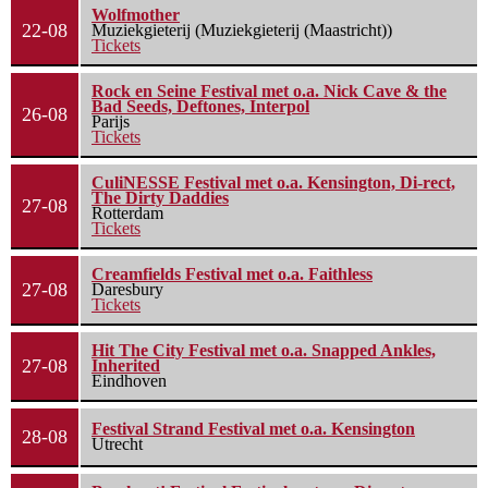
Wolfmother
22-08
Muziekgieterij (Muziekgieterij (Maastricht))
Tickets
Rock en Seine Festival met o.a. Nick Cave & the
Bad Seeds, Deftones, Interpol
26-08
Parijs
Tickets
CuliNESSE Festival met o.a. Kensington, Di-rect,
The Dirty Daddies
27-08
Rotterdam
Tickets
Creamfields Festival met o.a. Faithless
27-08
Daresbury
Tickets
Hit The City Festival met o.a. Snapped Ankles,
27-08
Inherited
Eindhoven
Festival Strand Festival met o.a. Kensington
28-08
Utrecht