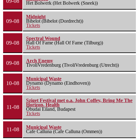
09-08
Het Bolwerk (Het Bolwerk (Sneek))
Midnight
09-08
Bibelot (Bibelot (Dordrecht))
Tickets
Spectral Wound
09-08
Hall Of Fame (Hall Of Fame (Tilburg))
Tickets
Arch Enemy
09-08
TivoliVredenburg (TivoliVredenburg (Utrecht))
Municipal Waste
10-08
Dynamo (Dynamo (Eindhoven))
Tickets
Sziget Festival met o.a. John Coffey, Bring Me The
Horizon, Health
11-08
Óbudai Eiland, Budapest
Tickets
Municipal Waste
11-08
Cafe Calluna (Cafe Calluna (Ommen))