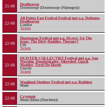
Deafheaven
21-08
Doornroosje (Doornroosje (Nijmegen))
All Points East Festival Festival met o.a. Deftones,
Deafheaven
22-08
London
Tickets
Huntenpop Festival met o.a. Di-rect, Up The
Irons, The Dirty Daddies, Therapy?
22-08
Ulft
Tickets
DUISTER COLLECTIEF Festival met o.a. Sun
Worship, Doodseskader, Alkerdeel, Ggu:ll,
22-08
Modder, Terzij De Horde
Utrecht
Tickets
Waailand Outdoor Festival met o.a. Ruthless
22-08
Made
Cryptosis
22-08
Iduna (Iduna (Drachten))