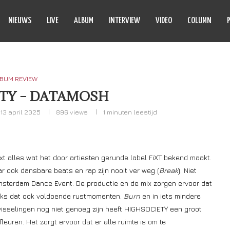
NIEUWS
LIVE
ALBUM
INTERVIEW
VIDEO
COLUMN
BUM REVIEW
TY – DATAMOSH
13 april 2025
896
views
1 minuten leestijd
xt alles wat het door artiesten gerunde label FiXT bekend maakt.
r ook dansbare beats en rap zijn nooit ver weg (
Break
). Niet
msterdam Dance Event. De productie en de mix zorgen ervoor dat
ks dat ook voldoende rustmomenten.
Burn
en in iets mindere
jlwisselingen nog niet genoeg zijn heeft HIGHSOCIETY een groot
euren. Het zorgt ervoor dat er alle ruimte is om te