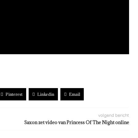
Pinterest
Linkedin
Email
volgend bericht
Saxon zet video van Princess Of The Night online