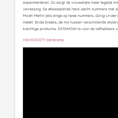
experimenteren. Zo zorgt de vrouwelijke maar tegelijk k
verrassing. De afwisselende hard-zacht nummers met a
Micah Martin (als enige op twee nummers,
Gonig Under
maakt. Brute breaks, de mix tussen verschillende stijlen
krachtige productie.
DATAMOSH
is voor de liefhebbers 
HIGHSOCIETY bandcamp