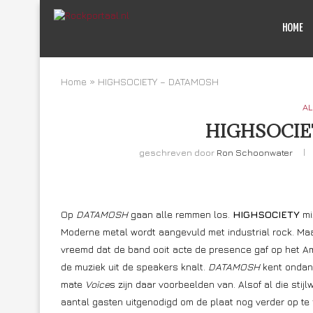
HOME
Home
»
HIGHSOCIETY – DATAMOSH
AL
HIGHSOCIE
geschreven door
Ron Schoonwater
Op
DATAMOSH
gaan alle remmen los.
HIGHSOCIETY
mi
Moderne metal wordt aangevuld met industrial rock. Maa
vreemd dat de band ooit acte de presence gaf op het A
de muziek uit de speakers knalt.
DATAMOSH
kent ondan
mate
Voice
s zijn daar voorbeelden van. Alsof al die sti
aantal gasten uitgenodigd om de plaat nog verder op te fl