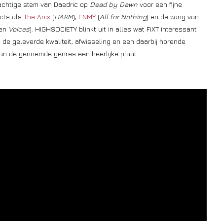
rachtige stem van Daedric op
Dead by Dawn
voor een fijne
cts als
The Anix
(
HARM
),
ENMY
(
All for Nothing
) en de zang van
en
Voices
). HIGHSOCIETY blinkt uit in alles wat FiXT interessant
, de geleverde kwaliteit, afwisseling en een daarbij horende
van de genoemde genres een heerlijke plaat.