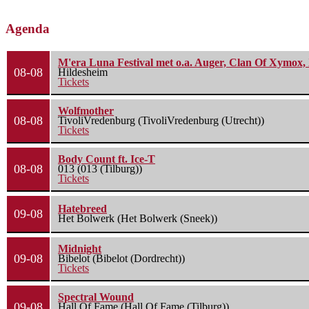
Agenda
M'era Luna Festival met o.a. Auger, Clan Of Xymox, 
08-08
Hildesheim
Tickets
Wolfmother
08-08
TivoliVredenburg (TivoliVredenburg (Utrecht))
Tickets
Body Count ft. Ice-T
08-08
013 (013 (Tilburg))
Tickets
Hatebreed
09-08
Het Bolwerk (Het Bolwerk (Sneek))
Midnight
09-08
Bibelot (Bibelot (Dordrecht))
Tickets
Spectral Wound
09-08
Hall Of Fame (Hall Of Fame (Tilburg))