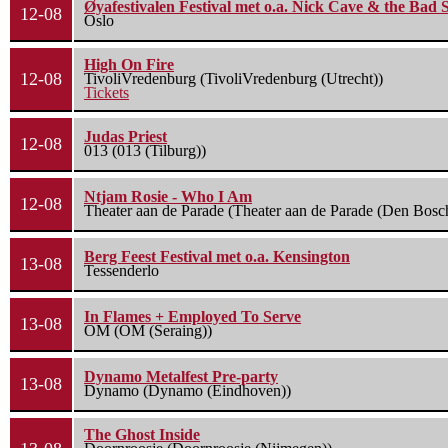
Øyafestivalen Festival met o.a. Nick Cave & the Bad 
12-08
Oslo
High On Fire
12-08
TivoliVredenburg (TivoliVredenburg (Utrecht))
Tickets
Judas Priest
12-08
013 (013 (Tilburg))
Ntjam Rosie - Who I Am
12-08
Theater aan de Parade (Theater aan de Parade (Den Bosc
Berg Feest Festival met o.a. Kensington
13-08
Tessenderlo
In Flames + Employed To Serve
13-08
OM (OM (Seraing))
Dynamo Metalfest Pre-party
13-08
Dynamo (Dynamo (Eindhoven))
The Ghost Inside