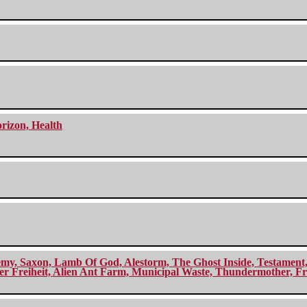
orizon, Health
my, Saxon, Lamb Of God, Alestorm, The Ghost Inside, Testament, A
r Freiheit, Alien Ant Farm, Municipal Waste, Thundermother, Fro