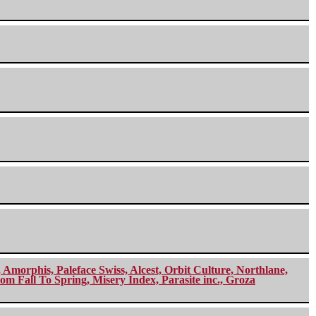
morphis, Paleface Swiss, Alcest, Orbit Culture, Northlane,
m Fall To Spring, Misery Index, Parasite inc., Groza