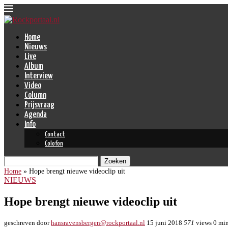
Home
Nieuws
Live
Album
Interview
Video
Column
Prijsvraag
Agenda
Info
Contact
Colofon
Zoeken
Home
»
Hope brengt nieuwe videoclip uit
NIEUWS
Hope brengt nieuwe videoclip uit
geschreven door
hansravensbergen@rockportaal.nl
15 juni 2018
571
views
0 min