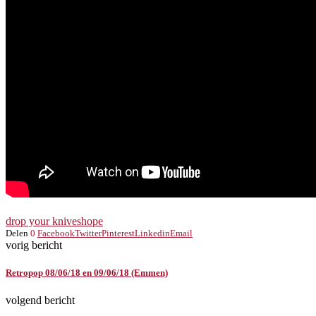
drop your knives
hope
Delen
0
Facebook
Twitter
Pinterest
Linkedin
Email
vorig bericht
Retropop 08/06/18 en 09/06/18 (Emmen)
volgend bericht