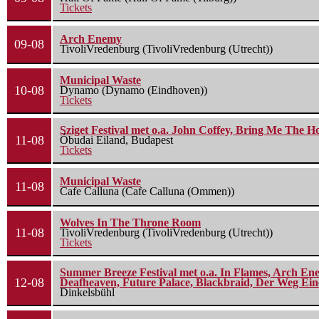
Tickets
Arch Enemy
09-08
TivoliVredenburg (TivoliVredenburg (Utrecht))
Municipal Waste
10-08
Dynamo (Dynamo (Eindhoven))
Tickets
Sziget Festival met o.a. John Coffey, Bring Me The H
11-08
Óbudai Eiland, Budapest
Tickets
Municipal Waste
11-08
Cafe Calluna (Cafe Calluna (Ommen))
Wolves In The Throne Room
11-08
TivoliVredenburg (TivoliVredenburg (Utrecht))
Tickets
Summer Breeze Festival met o.a. In Flames, Arch Ene
12-08
Deafheaven, Future Palace, Blackbraid, Der Weg Eine
Dinkelsbühl