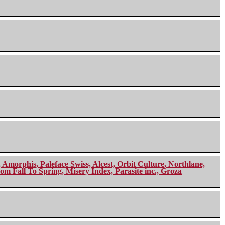
morphis, Paleface Swiss, Alcest, Orbit Culture, Northlane,
m Fall To Spring, Misery Index, Parasite inc., Groza