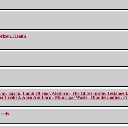
orizon, Health
my, Saxon, Lamb Of God, Alestorm, The Ghost Inside, Testament, A
r Freiheit, Alien Ant Farm, Municipal Waste, Thundermother, Fro
Seeds