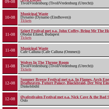
09-08
TivoliVredenburg (TivoliVredenburg (Utrecht))
Municipal Waste
10-08
Dynamo (Dynamo (Eindhoven))
Tickets
Sziget Festival met o.a. John Coffey, Bring Me The H
11-08
Óbudai Eiland, Budapest
Tickets
Municipal Waste
11-08
Cafe Calluna (Cafe Calluna (Ommen))
Wolves In The Throne Room
11-08
TivoliVredenburg (TivoliVredenburg (Utrecht))
Tickets
Summer Breeze Festival met o.a. In Flames, Arch Ene
12-08
Deafheaven, Future Palace, Blackbraid, Der Weg Eine
Dinkelsbühl
Øyafestivalen Festival met o.a. Nick Cave & the Bad 
12-08
Oslo