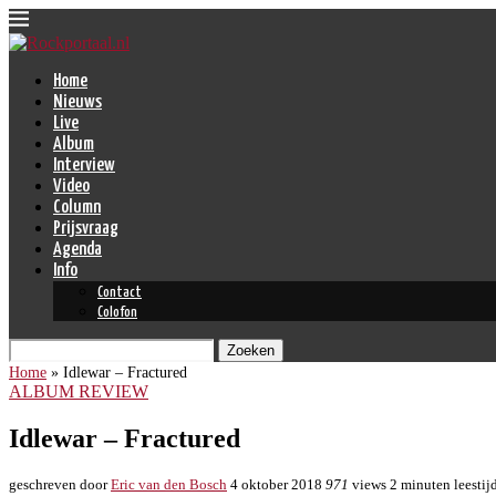
Home
Nieuws
Live
Album
Interview
Video
Column
Prijsvraag
Agenda
Info
Contact
Colofon
Zoeken
Home
»
Idlewar – Fractured
ALBUM REVIEW
Idlewar – Fractured
geschreven door
Eric van den Bosch
4 oktober 2018
971
views
2 minuten leestij