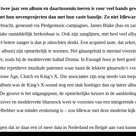
 twee jaar een album en daartussenin toeren is voor veel bands gewo
met hun nevenprojecten dan met hun vaste bandje. Zo niet Idlewar
gebracht, gesteund via Pledgemusic-campagnes. James Blake (bas en zan
ke onmiddellijk herkenbaar is. Ook zijn zanglijnen, met heel veel aflop
betere zanger is dan je misschien denkt. Een acquired taste, dat zeker, m
bum) zijn opmerkelijk te noemen. Het gitaargeluid is meestal voorzien v
t, zoals bij de moddervette ballad Drama. In Enough hoor je heel goed wa
erke repetitieve muzikale patronen waar naast de lekkere gitaarsolo’s v
one Age, Clutch en King’s X. Die associaties zijn nog steeds van toep
 album was de King’s X-sound nog een stuk hoekiger dan op latere alb
r. De groove is het uitgangspunt, de opmerkelijke keuzes in de aankledin
ooves en moddervette bluesrock weet te voorzien van een intrigerende
iefhebber wat minder eenkennig is – zou Idlewar met deze moderne kijk
en dat ze daar een of meer data in Nederland en België aan vast kunn