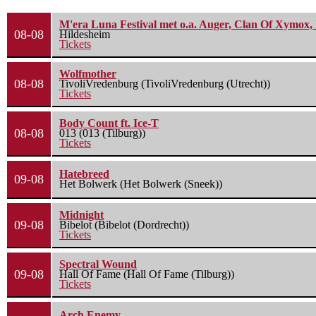
M'era Luna Festival met o.a. Auger, Clan Of Xymox, 
08-08
Hildesheim
Tickets
Wolfmother
08-08
TivoliVredenburg (TivoliVredenburg (Utrecht))
Tickets
Body Count ft. Ice-T
08-08
013 (013 (Tilburg))
Tickets
Hatebreed
09-08
Het Bolwerk (Het Bolwerk (Sneek))
Midnight
09-08
Bibelot (Bibelot (Dordrecht))
Tickets
Spectral Wound
09-08
Hall Of Fame (Hall Of Fame (Tilburg))
Tickets
Arch Enemy