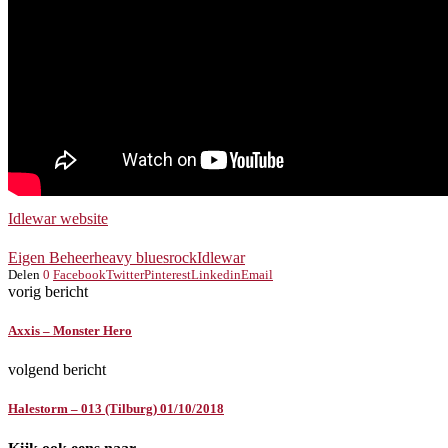
Idlewar website
Eigen Beheer
heavy bluesrock
Idlewar
Delen
0
Facebook
Twitter
Pinterest
Linkedin
Email
vorig bericht
Axxis – Monster Hero
volgend bericht
Halestorm – 013 (Tilburg) 01/10/2018