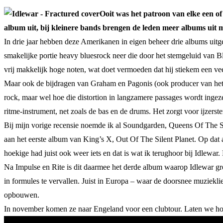
Ooit was het patroon van elke een of
album uit, bij kleinere bands brengen de leden meer albums uit 
In drie jaar hebben deze Amerikanen in eigen beheer drie albums uit
smakelijke portie heavy bluesrock neer die door het stemgeluid van Bla
vrij makkelijk hoge noten, wat doet vermoeden dat hij stiekem een veel 
Maar ook de bijdragen van Graham en Pagonis (ook producer van het al
rock, maar wel hoe die distortion in langzamere passages wordt ingeze
ritme-instrument, net zoals de bas en de drums. Het zorgt voor ijzerst
Bij mijn vorige recensie noemde ik al Soundgarden, Queens Of The St
aan het eerste album van King’s X, Out Of The Silent Planet. Op dat
hoekige had juist ook weer iets en dat is wat ik terughoor bij Idlewa
Na Impulse en Rite is dit daarmee het derde album waarop Idlewar gr
in formules te vervallen. Juist in Europa – waar de doorsnee muziekl
opbouwen.
In november komen ze naar Engeland voor een clubtour. Laten we hop