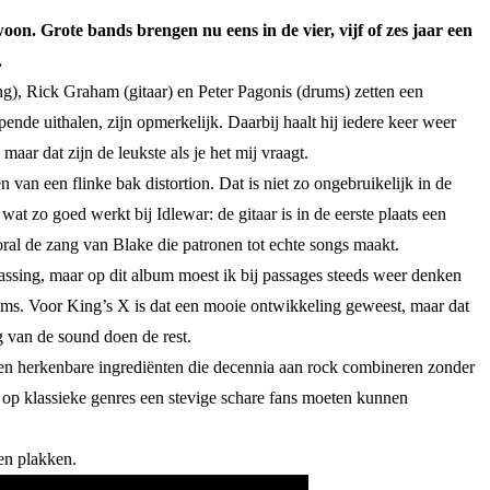
on. Grote bands brengen nu eens in de vier, vijf of zes jaar een
.
g), Rick Graham (gitaar) en Peter Pagonis (drums) zetten een
ende uithalen, zijn opmerkelijk. Daarbij haalt hij iedere keer weer
aar dat zijn de leukste als je het mij vraagt.
an een flinke bak distortion. Dat is niet zo ongebruikelijk in de
t zo goed werkt bij Idlewar: de gitaar is in de eerste plaats een
ooral de zang van Blake die patronen tot echte songs maakt.
assing, maar op dit album moest ik bij passages steeds weer denken
ums. Voor King’s X is dat een mooie ontwikkeling geweest, maar dat
g van de sound doen de rest.
 en herkenbare ingrediënten die decennia aan rock combineren zonder
 op klassieke genres een stevige schare fans moeten kunnen
en plakken.