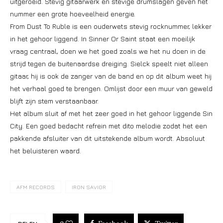
uitgeroeid. Stevig gitaarwerk en stevige drumslagen geven het
nummer een grote hoeveelheid energie.
From Dust To Ruble is een ouderwets stevig rocknummer, lekker
in het gehoor liggend. In Sinner Or Saint staat een moeilijk
vraag centraal, doen we het goed zoals we het nu doen in de
strijd tegen de buitenaardse dreiging. Sielck speelt niet alleen
gitaar, hij is ook de zanger van de band en op dit album weet hij
het verhaal goed te brengen. Omlijst door een muur van geweld
blijft zijn stem verstaanbaar.
Het album sluit af met het zeer goed in het gehoor liggende Sin
City. Een goed bedacht refrein met dito melodie zodat het een
pakkende afsluiter van dit uitstekende album wordt. Absoluut
het beluisteren waard.
AFM RECORDS
IRON SAVIOR