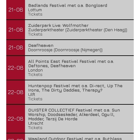
Badlands Festival met o.a. Bongloard
21-08
Lottum
Tickets
Zuiderpark Live: Wolfmother
21-08
Zuiderparktheater (Zuiderparktheater (Den Haag))
Tickets
Deafheaven
21-08
Doornroosje (Doornroosje (Nijmegen))
All Points East Festival Festival met o.a.
Deftones, Deafheaven
22-08
London
Tickets
Huntenpop Festival met o.a. Di-rect, Up The
Irons, The Dirty Daddies, Therapy?
22-08
Ulft
Tickets
DUISTER COLLECTIEF Festival met o.a. Sun
Worship, Doodseskader, Alkerdeel, Ggu:ll,
22-08
Modder, Terzij De Horde
Utrecht
Tickets
Waailand Outdoor Festival met o.a. Ruthless