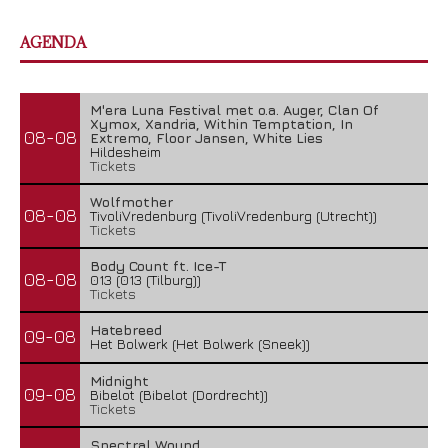
AGENDA
M'era Luna Festival met o.a. Auger, Clan Of
Xymox, Xandria, Within Temptation, In
08-08
Extremo, Floor Jansen, White Lies
Hildesheim
Tickets
Wolfmother
08-08
TivoliVredenburg (TivoliVredenburg (Utrecht))
Tickets
Body Count ft. Ice-T
08-08
013 (013 (Tilburg))
Tickets
Hatebreed
09-08
Het Bolwerk (Het Bolwerk (Sneek))
Midnight
09-08
Bibelot (Bibelot (Dordrecht))
Tickets
Spectral Wound