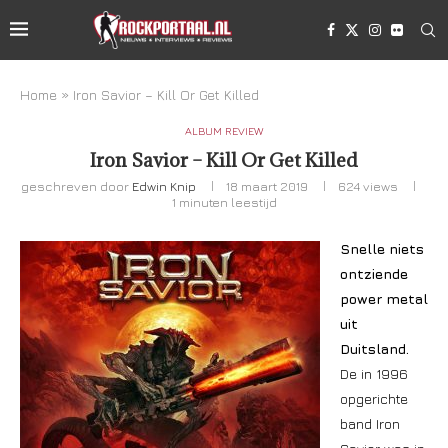
Home
»
Iron Savior – Kill Or Get Killed
ALBUM REVIEW
Iron Savior – Kill Or Get Killed
geschreven door
Edwin Knip
18 maart 2019
624
views
1 minuten leestijd
Snelle niets
ontziende
power metal
uit
Duitsland.
De in 1996
opgerichte
band Iron