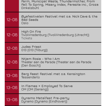
Farm, Municipal Waste, Thundermother, From
Fall To Spring, Misery Index, Parasite inc., Groza
Dinkelsbühl
Øyafestivalen Festival met o.a. Nick Cave & the
12-08
Bad Seeds
Oslo
High On Fire
12-08
TivoliVredenburg (TivoliVredenburg (Utrecht))
Tickets
Judas Priest
12-08
013 (013 (Tilburg))
Ntjam Rosie - Who I Am
12-08
Theater aan de Parade (Theater aan de Parade
(Den Bosch))
Berg Feest Festival met o.a. Kensington
13-08
Tessenderlo
In Flames + Employed To Serve
13-08
OM (OM (Seraing))
Dynamo Metalfest Pre-party
13-08
Dynamo (Dynamo (Eindhoven))