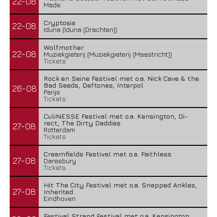
22-08
Made
Cryptosis
22-08
Iduna (Iduna (Drachten))
Wolfmother
22-08
Muziekgieterij (Muziekgieterij (Maastricht))
Tickets
Rock en Seine Festival met o.a. Nick Cave & the
Bad Seeds, Deftones, Interpol
26-08
Parijs
Tickets
CuliNESSE Festival met o.a. Kensington, Di-
rect, The Dirty Daddies
27-08
Rotterdam
Tickets
Creamfields Festival met o.a. Faithless
27-08
Daresbury
Tickets
Hit The City Festival met o.a. Snapped Ankles,
27-08
Inherited
Eindhoven
Festival Strand Festival met o.a. Kensington