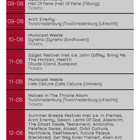
09-08
Hall Of Fame (Hall Of Fame (Tilburg))
Tickets
Arch Enemy
09-08
TivoliVredenburg (TivoliVredenburg (Utrecht))
Municipal Waste
10-08
Dynamo (Dynamo (Eindhoven))
Tickets
Sziget Festival met o.a. John Coffey, Bring Me
The Horizon, Health
11-08
Óbudai Eiland, Budapest
Tickets
Municipal Waste
11-08
Cafe Calluna (Cafe Calluna (Ommen))
Wolves In The Throne Room
11-08
TivoliVredenburg (TivoliVredenburg (Utrecht))
Tickets
Summer Breeze Festival met o.a. In Flames,
Arch Enemy, Saxon, Lamb Of God, Alestorm,
The Ghost Inside, Testament, Amorphis,
Paleface Swiss, Alcest, Orbit Culture,
12-08
Northlane, Deafheaven, Future Palace,
Blackbraid, Der Weg Einer Freiheit, Alien Ant