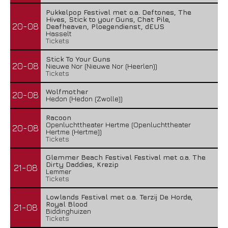
Pukkelpop Festival met o.a. Deftones, The
Hives, Stick to your Guns, Chat Pile,
20-08
Deafheaven, Ploegendienst, dEUS
Hasselt
Tickets
Stick To Your Guns
20-08
Nieuwe Nor (Nieuwe Nor (Heerlen))
Tickets
Wolfmother
20-08
Hedon (Hedon (Zwolle))
Racoon
Openluchttheater Hertme (Openluchttheater
20-08
Hertme (Hertme))
Tickets
Glemmer Beach Festival Festival met o.a. The
Dirty Daddies, Krezip
21-08
Lemmer
Tickets
Lowlands Festival met o.a. Terzij De Horde,
Royal Blood
21-08
Biddinghuizen
Tickets