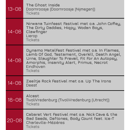
The Ghost Inside
13-08
Doornroosje (Doornroosje (Nijmegen))
Tickets
Nirwana Tuinfeest Festival met o.a. John Coffey,
The Dirty Daddies, Hiqpy, Wodan Boys,
14-08
Clawfinger
Lierop
Tickets
Dynamo MetalFest Festival met o.a. In Flames,
Lamb Of God, Testament, Overkill, Death Angel,
Urne, Slaughter To Prevail, Fit For An Autopsy,
14-08
Amorphis, Insanity Alert, Primus, Necrot
Eindhoven
Tickets
Zeeltje Rock Festival met o.a. Up The Irons
14-08
Deest
Alcest
18-08
TivoliVredenburg (TivoliVredenburg (Utrecht))
Tickets
Cabaret Vert Festival met o.a. Nick Cave & the
Bad Seeds, Deftones, Body Count feat. Ice-T
20-08
Charleville-Mézières
Tickets