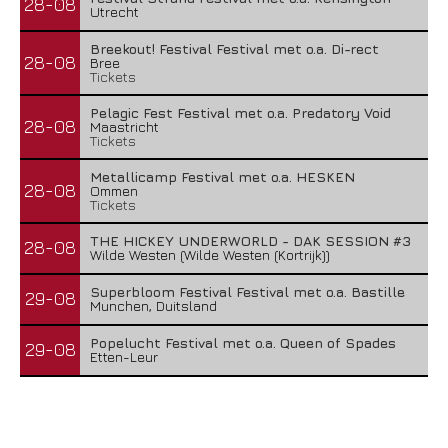
28-08
Utrecht
Breekout! Festival Festival met o.a. Di-rect
28-08
Bree
Tickets
Pelagic Fest Festival met o.a. Predatory Void
28-08
Maastricht
Tickets
Metallicamp Festival met o.a. HESKEN
28-08
Ommen
Tickets
THE HICKEY UNDERWORLD - DAK SESSION #3
28-08
Wilde Westen (Wilde Westen (Kortrijk))
Superbloom Festival Festival met o.a. Bastille
29-08
Munchen, Duitsland
Popelucht Festival met o.a. Queen of Spades
29-08
Etten-Leur