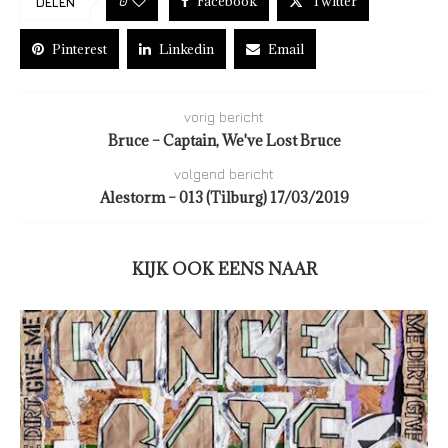
Facebook
Twitter
0
DELEN
Pinterest
Linkedin
Email
vorig bericht
Bruce – Captain, We've Lost Bruce
volgend bericht
Alestorm – 013 (Tilburg) 17/03/2019
KIJK OOK EENS NAAR