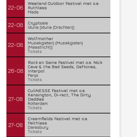
Waailand Outdoor Festival met o.a.
22-08
Ruthless
Made
Cryptosis
22-08
Iduna (Iduna (Drachten))
Wolfmother
Muziekgieterij (Muziekgieterij
22-08
(Maastricht))
Tickets
Rock en Seine Festival met o.a. Nick
Cave & the Bad Seeds, Deftones,
26-08
Interpol
Parijs
Tickets
CuliNESSE Festival met o.a.
Kensington, Di-rect, The Dirty
27-08
Daddies
Rotterdam
Tickets
Creamfields Festival met o.a.
Faithless
27-08
Daresbury
Tickets