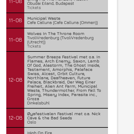
11-08
Óbudai Eiland, Budapest
Tickets
Municipal Waste
11-08
Cafe Calluna (Cafe Calluna (Ommen))
Wolves In The Throne Room
TivoliVredenburg (TivoliVredenburg
11-08
(Utrecht))
Tickets
Summer Breeze Festival met o.a. In
Flames, Arch Enemy, Saxon, Lamb
Of God, Alestorm, The Ghost Inside,
Testament, Amorphis, Paleface
Swiss, Alcest, Orbit Culture,
Northlane, Deafheaven, Future
12-08
Palace, Blackbraid, Der Weg Einer
Freiheit, Alien Ant Farm, Municipal
Waste, Thundermother, From Fall To
Spring, Misery Index, Parasite inc.,
Groza
Dinkelsbühl
Øyafestivalen Festival met o.a. Nick
12-08
Cave & the Bad Seeds
Oslo
Lunatic Soul – Transition II
Boneripper – Radiant In
29 juli 2026
27 juli 2026
High On Fire