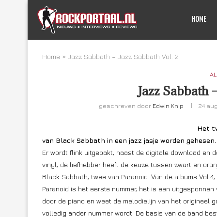
HOME
Home
»
Jazz Sabbath – Jazz Sabbath Vol. 2
AL
Jazz Sabbath –
geschreven door
Edwin Knip
24 au
Het t
van Black Sabbath in een jazz jasje worden gehesen.
Er wordt flink uitgepakt, naast de digitale download en 
vinyl, de liefhebber heeft de keuze tussen zwart en or
Black Sabbath, twee van Paranoid. Van de albums Vol.
Paranoid is het eerste nummer, het is een uitgesponnen
door de piano en weet de melodielijn van het origineel 
volledig ander nummer wordt. De basis van de band best