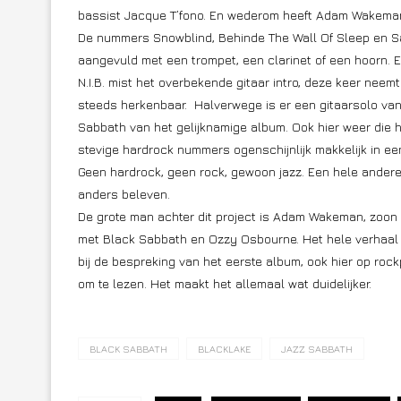
bassist Jacque T’fono. En wederom heeft Adam Wakeman
De nummers Snowblind, Behinde The Wall Of Sleep en Sa
aangevuld met een trompet, een clarinet of een hoorn. Er
N.I.B. mist het overbekende gitaar intro, deze keer neem
steeds herkenbaar. Halverwege is er een gitaarsolo van
Sabbath van het gelijknamige album. Ook hier weer die
stevige hardrock nummers ogenschijnlijk makkelijk in ee
Geen hardrock, geen rock, gewoon jazz. Een hele andere
anders beleven.
De grote man achter dit project is Adam Wakeman, zoon
met Black Sabbath en Ozzy Osbourne. Het hele verhaal 
bij de bespreking van het eerste album, ook hier op roc
om te lezen. Het maakt het allemaal wat duidelijker.
BLACK SABBATH
BLACKLAKE
JAZZ SABBATH