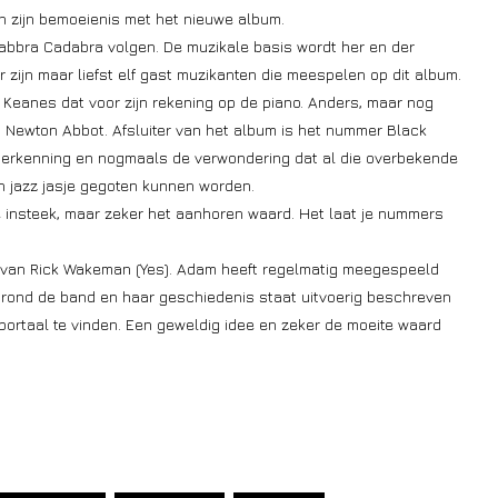
 zijn bemoeienis met het nieuwe album.
bbra Cadabra volgen. De muzikale basis wordt her en der
 zijn maar liefst elf gast muzikanten die meespelen op dit album.
t Keanes dat voor zijn rekening op de piano. Anders, maar nog
 Newton Abbot. Afsluiter van het album is het nummer Black
 herkenning en nogmaals de verwondering dat al die overbekende
n jazz jasje gegoten kunnen worden.
 insteek, maar zeker het aanhoren waard. Het laat je nummers
 van Rick Wakeman (Yes). Adam heeft regelmatig meegespeeld
rond de band en haar geschiedenis staat uitvoerig beschreven
kportaal te vinden. Een geweldig idee en zeker de moeite waard