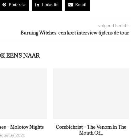
Pinterest
Linkedin
Email
volgend bericht
Burning Witches: een kort interview tijdens de tour
OK EENS NAAR
ses – Molotov Nights
Combichrist – The Venom In The
Mouth Of...
ugustus 2026