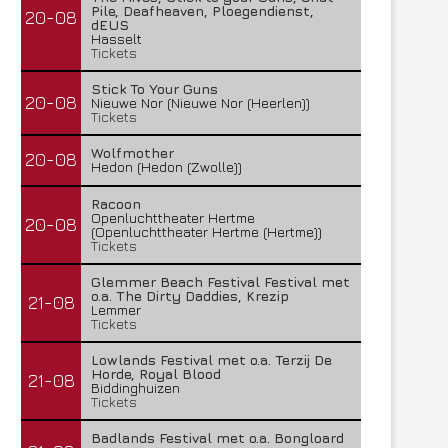
Pile, Deafheaven, Ploegendienst,
20-08
dEUS
Hasselt
Tickets
Stick To Your Guns
20-08
Nieuwe Nor (Nieuwe Nor (Heerlen))
Tickets
Wolfmother
20-08
Hedon (Hedon (Zwolle))
Racoon
Openluchttheater Hertme
20-08
(Openluchttheater Hertme (Hertme))
Tickets
Glemmer Beach Festival Festival met
o.a. The Dirty Daddies, Krezip
21-08
Lemmer
Tickets
Lowlands Festival met o.a. Terzij De
Horde, Royal Blood
21-08
Biddinghuizen
Tickets
Badlands Festival met o.a. Bongloard