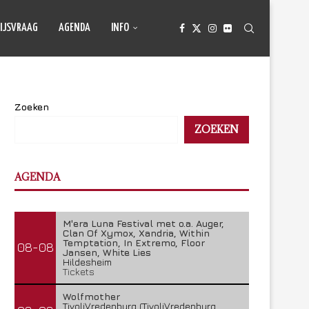
IJSVRAAG
AGENDA
INFO
Zoeken
ZOEKEN
AGENDA
M'era Luna Festival met o.a. Auger,
Clan Of Xymox, Xandria, Within
Temptation, In Extremo, Floor
08-08
Jansen, White Lies
Hildesheim
Tickets
Wolfmother
TivoliVredenburg (TivoliVredenburg