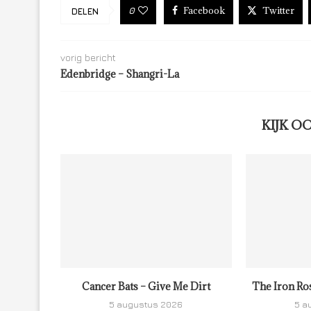
Facebook
Twitter
0
DELEN
vorig bericht
Edenbridge – Shangri-La
KIJK O
Cancer Bats – Give Me Dirt
The Iron Ro
5 augustus 2026
5 a