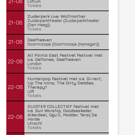
21-08
Lottum
Tickets
Zuiderpark Live: Wolfmother
Zuiderparktheater (Zuiderparktheater
21-08
(Den Haag))
Tickets
Deafheaven
21-08
Doornroosje (Doornroosje (Nijmegen))
All Points East Festival Festival met
o.a. Deftones, Deafheaven
22-08
London
Tickets
Huntenpop Festival met o.a. Di-rect,
Up The Irons, The Dirty Daddies,
22-08
Therapy?
Ulft
Tickets
DUISTER COLLECTIEF Festival met
o.a. Sun Worship, Doodseskader,
Alkerdeel, Ggu:ll, Modder, Terzij De
22-08
Horde
Utrecht
Tickets