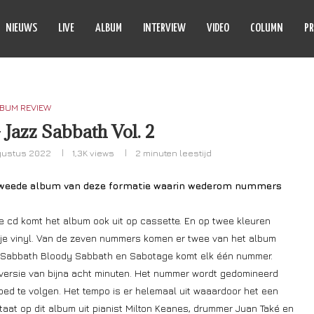
NIEUWS
LIVE
ALBUM
INTERVIEW
VIDEO
COLUMN
PR
BUM REVIEW
 Jazz Sabbath Vol. 2
gustus 2022
1,3K
views
2 minuten leestijd
weede album van deze formatie waarin wederom nummers
de cd komt het album ook uit op cassette. En op twee kleuren
anje vinyl. Van de zeven nummers komen er twee van het album
4, Sabbath Bloody Sabbath en Sabotage komt elk één nummer.
 versie van bijna acht minuten. Het nummer wordt gedomineerd
goed te volgen. Het tempo is er helemaal uit waaardoor het een
aat op dit album uit pianist Milton Keanes, drummer Juan Také en