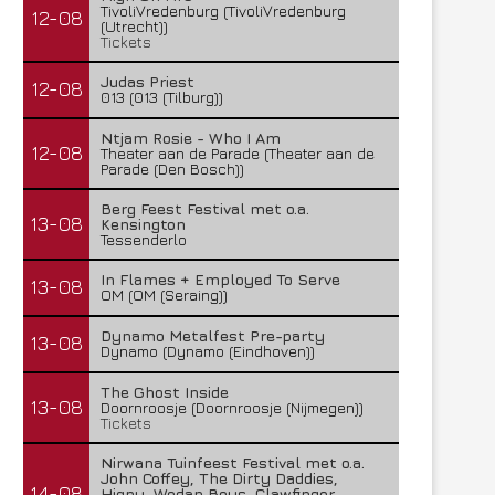
TivoliVredenburg (TivoliVredenburg
12-08
(Utrecht))
Tickets
Judas Priest
12-08
013 (013 (Tilburg))
Ntjam Rosie - Who I Am
12-08
Theater aan de Parade (Theater aan de
Parade (Den Bosch))
Berg Feest Festival met o.a.
13-08
Kensington
Tessenderlo
In Flames + Employed To Serve
13-08
OM (OM (Seraing))
Dynamo Metalfest Pre-party
13-08
Dynamo (Dynamo (Eindhoven))
The Ghost Inside
13-08
Doornroosje (Doornroosje (Nijmegen))
Tickets
Nirwana Tuinfeest Festival met o.a.
John Coffey, The Dirty Daddies,
14-08
Hiqpy, Wodan Boys, Clawfinger