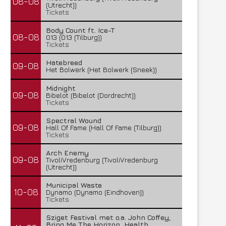
08-08
(Utrecht))
Tickets
Body Count ft. Ice-T
08-08
013 (013 (Tilburg))
Tickets
Hatebreed
09-08
Het Bolwerk (Het Bolwerk (Sneek))
Midnight
09-08
Bibelot (Bibelot (Dordrecht))
Tickets
Spectral Wound
09-08
Hall Of Fame (Hall Of Fame (Tilburg))
Tickets
Arch Enemy
09-08
TivoliVredenburg (TivoliVredenburg
(Utrecht))
Municipal Waste
10-08
Dynamo (Dynamo (Eindhoven))
Tickets
Sziget Festival met o.a. John Coffey,
Bring Me The Horizon, Health