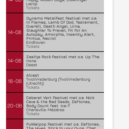
Lierop
Tickets
Dynamo MetalFest Festival met o.a.
In Flames, Lamb Of God, Testament,
Overkill, Death Angel, Urne,
Slaughter To Prevail, Fit For An
14-08
Autopsy, Amorphis, Insanity Alert,
Primus, Necrot
Eindhoven
Tickets
Zeeltje Rock Festival met o.a. Up The
14-08
Irons
Deest
Alcest
TivoliVredenburg (TivoliVredenburg
18-08
(Utrecht))
Tickets
Cabaret Vert Festival met o.a. Nick
Cave & the Bad Seeds, Deftones,
20-08
Body Count feat. Ice-T
Charleville-Mézières
Tickets
Pukkelpop Festival met o.a. Deftones,
The Hives, Stick to your Guns, Chat