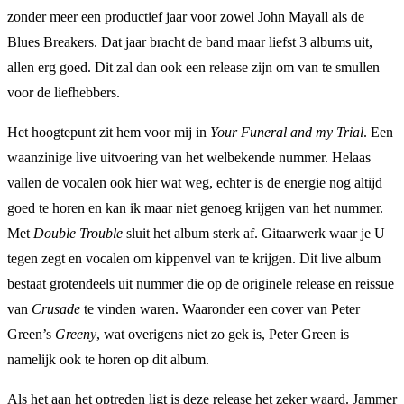
zonder meer een productief jaar voor zowel John Mayall als de
Blues Breakers. Dat jaar bracht de band maar liefst 3 albums uit,
allen erg goed. Dit zal dan ook een release zijn om van te smullen
voor de liefhebbers.
Het hoogtepunt zit hem voor mij in
Your Funeral and my Trial
. Een
waanzinige live uitvoering van het welbekende nummer. Helaas
vallen de vocalen ook hier wat weg, echter is de energie nog altijd
goed te horen en kan ik maar niet genoeg krijgen van het nummer.
Met
Double Trouble
sluit het album sterk af. Gitaarwerk waar je U
tegen zegt en vocalen om kippenvel van te krijgen. Dit live album
bestaat grotendeels uit nummer die op de originele release en reissue
van
Crusade
te vinden waren. Waaronder een cover van Peter
Green’s
Greeny
, wat overigens niet zo gek is, Peter Green is
namelijk ook te horen op dit album.
Als het aan het optreden ligt is deze release het zeker waard. Jammer