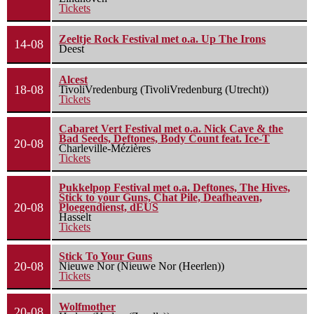
Tickets
Zeeltje Rock Festival met o.a. Up The Irons
14-08
Deest
Alcest
18-08
TivoliVredenburg (TivoliVredenburg (Utrecht))
Tickets
Cabaret Vert Festival met o.a. Nick Cave & the
Bad Seeds, Deftones, Body Count feat. Ice-T
20-08
Charleville-Mézières
Tickets
Pukkelpop Festival met o.a. Deftones, The Hives,
Stick to your Guns, Chat Pile, Deafheaven,
20-08
Ploegendienst, dEUS
Hasselt
Tickets
Stick To Your Guns
20-08
Nieuwe Nor (Nieuwe Nor (Heerlen))
Tickets
Wolfmother
20-08