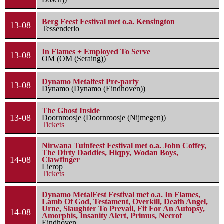
Berg Feest Festival met o.a. Kensington
13-08
Tessenderlo
In Flames + Employed To Serve
13-08
OM (OM (Seraing))
Dynamo Metalfest Pre-party
13-08
Dynamo (Dynamo (Eindhoven))
The Ghost Inside
13-08
Doornroosje (Doornroosje (Nijmegen))
Tickets
Nirwana Tuinfeest Festival met o.a. John Coffey,
The Dirty Daddies, Hiqpy, Wodan Boys,
14-08
Clawfinger
Lierop
Tickets
Dynamo MetalFest Festival met o.a. In Flames,
Lamb Of God, Testament, Overkill, Death Angel,
Urne, Slaughter To Prevail, Fit For An Autopsy,
14-08
Amorphis, Insanity Alert, Primus, Necrot
Eindhoven