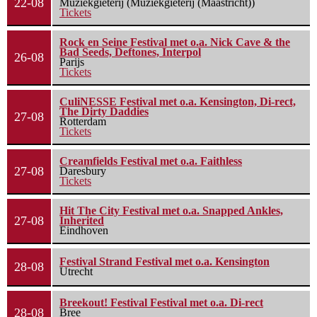
22-08
Muziekgieterij (Muziekgieterij (Maastricht))
Tickets
Rock en Seine Festival met o.a. Nick Cave & the
Bad Seeds, Deftones, Interpol
26-08
Parijs
Tickets
CuliNESSE Festival met o.a. Kensington, Di-rect,
The Dirty Daddies
27-08
Rotterdam
Tickets
Creamfields Festival met o.a. Faithless
27-08
Daresbury
Tickets
Hit The City Festival met o.a. Snapped Ankles,
27-08
Inherited
Eindhoven
Festival Strand Festival met o.a. Kensington
28-08
Utrecht
Breekout! Festival Festival met o.a. Di-rect
28-08
Bree