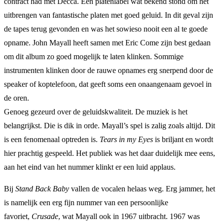
contract had met Decca. Een platenlabel wat bekend stond om het
uitbrengen van fantastische platen met goed geluid. In dit geval zijn
de tapes terug gevonden en was het sowieso nooit een al te goede
opname. John Mayall heeft samen met Eric Come zijn best gedaan
om dit album zo goed mogelijk te laten klinken. Sommige
instrumenten klinken door de rauwe opnames erg snerpend door de
speaker of koptelefoon, dat geeft soms een onaangenaam gevoel in
de oren.
Genoeg gezeurd over de geluidskwaliteit. De muziek is het
belangrijkst. Die is dik in orde. Mayall’s spel is zalig zoals altijd. Dit
is een fenomenaal optreden is.
Tears in my Eyes
is briljant en wordt
hier prachtig gespeeld. Het publiek was het daar duidelijk mee eens,
aan het eind van het nummer klinkt er een luid applaus.
Bij
Stand Back Baby
vallen de vocalen helaas weg. Erg jammer, het
is namelijk een erg fijn nummer van een persoonlijke
favoriet,
Crusade
, wat Mayall ook in 1967 uitbracht. 1967 was