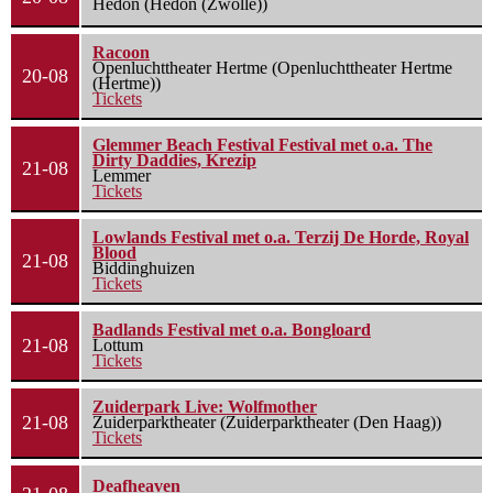
Hedon (Hedon (Zwolle))
Racoon
Openluchttheater Hertme (Openluchttheater Hertme
20-08
(Hertme))
Tickets
Glemmer Beach Festival Festival met o.a. The
Dirty Daddies, Krezip
21-08
Lemmer
Tickets
Lowlands Festival met o.a. Terzij De Horde, Royal
Blood
21-08
Biddinghuizen
Tickets
Badlands Festival met o.a. Bongloard
21-08
Lottum
Tickets
Zuiderpark Live: Wolfmother
21-08
Zuiderparktheater (Zuiderparktheater (Den Haag))
Tickets
Deafheaven