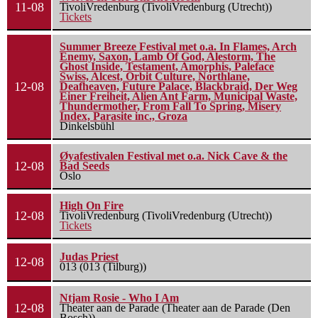
11-08
TivoliVredenburg (TivoliVredenburg (Utrecht))
Tickets
Summer Breeze Festival met o.a. In Flames, Arch
Enemy, Saxon, Lamb Of God, Alestorm, The
Ghost Inside, Testament, Amorphis, Paleface
Swiss, Alcest, Orbit Culture, Northlane,
12-08
Deafheaven, Future Palace, Blackbraid, Der Weg
Einer Freiheit, Alien Ant Farm, Municipal Waste,
Thundermother, From Fall To Spring, Misery
Index, Parasite inc., Groza
Dinkelsbühl
Øyafestivalen Festival met o.a. Nick Cave & the
12-08
Bad Seeds
Oslo
High On Fire
12-08
TivoliVredenburg (TivoliVredenburg (Utrecht))
Tickets
Judas Priest
12-08
013 (013 (Tilburg))
Ntjam Rosie - Who I Am
12-08
Theater aan de Parade (Theater aan de Parade (Den
Bosch))