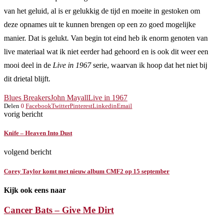
van het geluid, al is er gelukkig de tijd en moeite in gestoken om
deze opnames uit te kunnen brengen op een zo goed mogelijke
manier. Dat is gelukt. Van begin tot eind heb ik enorm genoten van
live materiaal wat ik niet eerder had gehoord en is ook dit weer een
mooi deel in de
Live in 1967
serie, waarvan ik hoop dat het niet bij
dit drietal blijft.
Blues Breakers
John Mayall
Live in 1967
Delen
0
Facebook
Twitter
Pinterest
Linkedin
Email
vorig bericht
Knife – Heaven Into Dust
volgend bericht
Corey Taylor komt met nieuw album CMF2 op 15 september
Kijk ook eens naar
Cancer Bats – Give Me Dirt