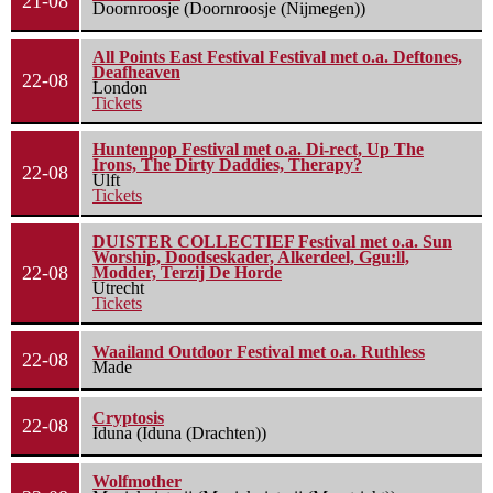
21-08
Doornroosje (Doornroosje (Nijmegen))
All Points East Festival Festival met o.a. Deftones,
Deafheaven
22-08
London
Tickets
Huntenpop Festival met o.a. Di-rect, Up The
Irons, The Dirty Daddies, Therapy?
22-08
Ulft
Tickets
DUISTER COLLECTIEF Festival met o.a. Sun
Worship, Doodseskader, Alkerdeel, Ggu:ll,
22-08
Modder, Terzij De Horde
Utrecht
Tickets
Waailand Outdoor Festival met o.a. Ruthless
22-08
Made
Cryptosis
22-08
Iduna (Iduna (Drachten))
Wolfmother