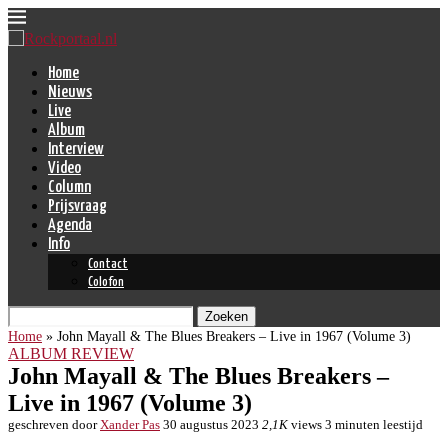
Home
Nieuws
Live
Album
Interview
Video
Column
Prijsvraag
Agenda
Info
Contact
Colofon
Zoeken
Home
»
John Mayall & The Blues Breakers – Live in 1967 (Volume 3)
ALBUM REVIEW
John Mayall & The Blues Breakers –
Live in 1967 (Volume 3)
geschreven door
Xander Pas
30 augustus 2023
2,1K
views
3 minuten leestijd