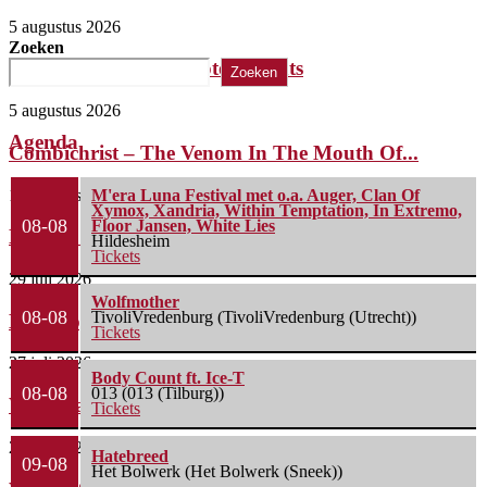
5 augustus 2026
Zoeken
The Iron Roses – Molotov Nights
Zoeken
5 augustus 2026
Agenda
Combichrist – The Venom In The Mouth Of...
1 augustus 2026
M'era Luna Festival met o.a. Auger, Clan Of
Xymox, Xandria, Within Temptation, In Extremo,
08-08
Floor Jansen, White Lies
Lunatic Soul – Transition II
Hildesheim
Tickets
29 juli 2026
Wolfmother
08-08
TivoliVredenburg (TivoliVredenburg (Utrecht))
Boneripper – Radiant In Ruin
Tickets
27 juli 2026
Body Count ft. Ice-T
08-08
013 (013 (Tilburg))
Waterparks – Jinx
Tickets
26 juli 2026
Hatebreed
09-08
Het Bolwerk (Het Bolwerk (Sneek))