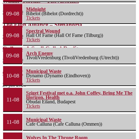
Wailin’ Storms – The Arsonist
Midnight
26 juli 2026
09-08
Bibelot (Bibelot (Dordrecht))
Tickets
The Fifth Alliance – Stenahoria
Spectral Wound
09-08
Hall Of Fame (Hall Of Fame (Tilburg))
22 juli 2026
Tickets
Gallon – A Spell Called Reality
Arch Enemy
09-08
TivoliVredenburg (TivoliVredenburg (Utrecht))
22 juli 2026
Municipal Waste
Green Carnation – A Dark Poem II: Sanguis
10-08
Dynamo (Dynamo (Eindhoven))
Tickets
20 juli 2026
Sziget Festival met o.a. John Coffey, Bring Me The
Horizon, Health
11-08
Óbudai Eiland, Budapest
Tickets
Municipal Waste
11-08
Cafe Calluna (Cafe Calluna (Ommen))
Wolves In The Throne Room