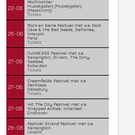
Wolfmother
Muziekgieterij (Muziekgieterij
22-08
(Maastricht))
Tickets
Rock en Seine Festival met o.a. Nick
Cave & the Bad Seeds, Deftones,
26-08
Interpol
Parijs
Tickets
CuliNESSE Festival met o.a.
Kensington, Di-rect, The Dirty
27-08
Daddies
Rotterdam
Tickets
Creamfields Festival met o.a.
Faithless
27-08
Daresbury
Tickets
Hit The City Festival met o.a.
27-08
Snapped Ankles, Inherited
Eindhoven
Festival Strand Festival met o.a.
28-08
Kensington
Utrecht