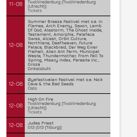
TivoliVredenburg (TivoliVredenburg
11-08
(Utrecht))
Tickets
Summer Breeze Festival met o.a. In
Flames, Arch Enemy, Saxon, Lamb
Of God, Alestorm, The Ghost Inside,
Testament, Amorphis, Paleface
Swiss, Alcest, Orbit Culture,
Northlane, Deafheaven, Future
12-08
Palace, Blackbraid, Der Weg Einer
Freiheit, Alien Ant Farm, Municipal
Waste, Thundermother, From Fall To
Spring, Misery Index, Parasite inc.,
Groza
Dinkelsbühl
Øyafestivalen Festival met o.a. Nick
12-08
Cave & the Bad Seeds
Oslo
High On Fire
TivoliVredenburg (TivoliVredenburg
12-08
(Utrecht))
Tickets
Judas Priest
12-08
013 (013 (Tilburg))