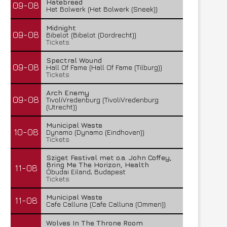
Hatebreed
09-08
Het Bolwerk (Het Bolwerk (Sneek))
Midnight
09-08
Bibelot (Bibelot (Dordrecht))
Tickets
Spectral Wound
09-08
Hall Of Fame (Hall Of Fame (Tilburg))
Tickets
Arch Enemy
09-08
TivoliVredenburg (TivoliVredenburg
(Utrecht))
Municipal Waste
10-08
Dynamo (Dynamo (Eindhoven))
Tickets
Sziget Festival met o.a. John Coffey,
Bring Me The Horizon, Health
11-08
Óbudai Eiland, Budapest
Tickets
Municipal Waste
11-08
Cafe Calluna (Cafe Calluna (Ommen))
Wolves In The Throne Room