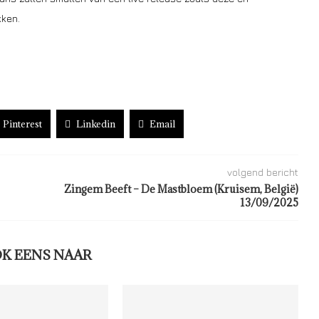
kken.
Pinterest
Linkedin
Email
volgend bericht
Zingem Beeft – De Mastbloem (Kruisem, België)
13/09/2025
OK EENS NAAR