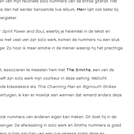
n van mijn favoriete solo nummers van de Britse gitarist. Het
t is dan het eerder benoemde live album,
Marr
lijkt ook beter bij
ergieker.
er
Spirit Power and Soul
, waarbij je helemaal in de tekst en
as met veel van zijn solo werk, komen de nummers nu een stuk
ger. Zo hoor ik meer emotie in de manier waarop hij het prachtige
ft, associeren te meesten hem met
The Smiths
, een van de
eft zijn solo werk mijn voorkeur in deze setting. Wellicht
nde klassiekers als
This Charming Man
en
Bigmouth Strikes
 overtuigen, ik kan er moeilijk aan wennen dat iemand anders deze
j ook nummers van anderen eigen kan maken. Dit doet hij in de
senger
. De afwisseling in solo werk en Smiths nummers is goed
fans zullen smullen van een live release zoals deze en