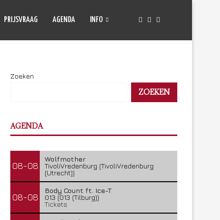
PRIJSVRAAG
AGENDA
INFO
Zoeken
ZOEKEN
AGENDA
Wolfmother
08-08
TivoliVredenburg (TivoliVredenburg
(Utrecht))
Body Count ft. Ice-T
08-08
013 (013 (Tilburg))
Tickets