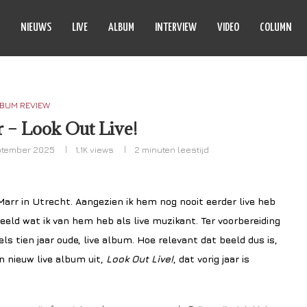
NIEUWS
LIVE
ALBUM
INTERVIEW
VIDEO
COLUMN
BUM REVIEW
 – Look Out Live!
ptember 2025
1,1K
views
2 minuten leestijd
rr in Utrecht. Aangezien ik hem nog nooit eerder live heb
beeld wat ik van hem heb als live muzikant. Ter voorbereiding
ls tien jaar oude, live album. Hoe relevant dat beeld dus is,
n nieuw live album uit,
Look Out Live!
, dat vorig jaar is
.