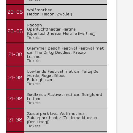
Wolfmother
20-08
Hedon (Hedon (Zwolle))
Racoon
Openluchttheater Hertme
20-08
(Openluchttheater Hertme (Hertme))
Tickets
Glemmer Beach Festival Festival met
o.a. The Dirty Daddies, Krezip
21-08
Lemmer
Tickets
Lowlands Festival met o.a. Terzij De
Horde, Royal Blood
21-08
Biddinghuizen
Tickets
Badlands Festival met o.a. Bongloard
21-08
Lottum
Tickets
Zuiderpark Live: Wolfmother
Zuiderparktheater (Zuiderparktheater
21-08
(Den Haag))
Tickets