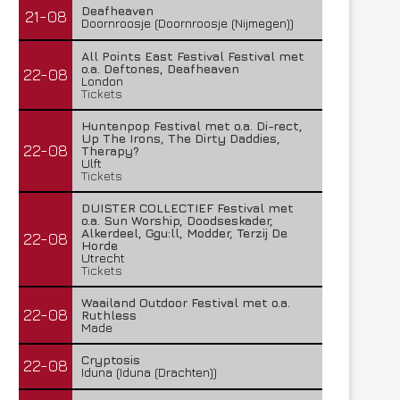
Deafheaven
21-08
Doornroosje (Doornroosje (Nijmegen))
All Points East Festival Festival met
o.a. Deftones, Deafheaven
22-08
London
Tickets
Huntenpop Festival met o.a. Di-rect,
Up The Irons, The Dirty Daddies,
22-08
Therapy?
Ulft
Tickets
DUISTER COLLECTIEF Festival met
o.a. Sun Worship, Doodseskader,
Alkerdeel, Ggu:ll, Modder, Terzij De
22-08
Horde
Utrecht
Tickets
Waailand Outdoor Festival met o.a.
22-08
Ruthless
Made
Cryptosis
22-08
Iduna (Iduna (Drachten))