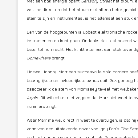
Met een bak energie opent
Sensory Street
het album, ee
valt me direct op dat het album niet alleen beter gemix
stem te zijn en instrumentaal is het allemaal een stuk en
Een van de hoogtepunten is upbeat elektronische rock
instrumenten op kunt gaan. Ondanks dat ik al bekend w
beter tot hun recht. Het klinkt allemaal een stuk levendi
Somewhere
brengt.
Hoewel Johnny Marr een succesvolle solo carriere hee
belangrijkste en invloedrijkste bands ooit. Gek genoeg he
associeer ik de stem van Morrissey teveel met welbeke
Again
. Dit wil echter niet zeggen dat Marr niet weet te
nummers zingt.
Waar Marr me wel direct in weet te overtuigen, is dat hi
vorm van een uitstekende cover van Iggy Pop’s
The Pas
en biedt genoeg voor een ruim publiek. Doorgewinterde 