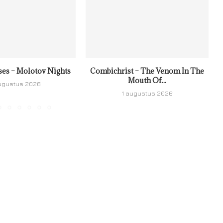
ses – Molotov Nights
Combichrist – The Venom In The
Mouth Of...
ugustus 2026
1 augustus 2026