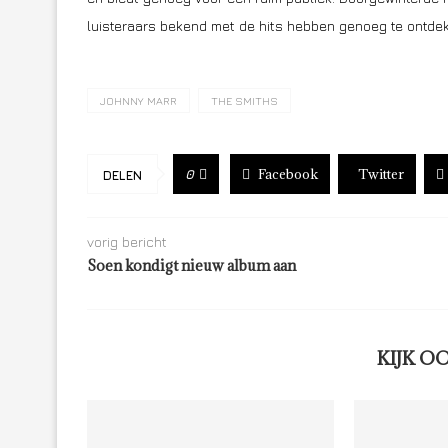
luisteraars bekend met de hits hebben genoeg te ontde
JOHNNY MARR
THE SMITHS
Facebook
Twitter
0
DELEN
vorig bericht
Soen kondigt nieuw album aan
KIJK O