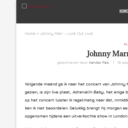
HOME
Home
»
Johnny Marr – Look Out Live!
AL
Johnny Marr
geschreven door
Xander Pas
18 se
Volgende maand ga ik naar het concert van Johnny Ma
gezien, is zijn live plaat,
Adrenalin Baby
, het enige 
op het concert luister ik regelmatig naar dat, inmidde
kan ik niet beoordelen. Gelukkig brengt hij morgen ee
opgenomen tijdens een uitverkochte show in London