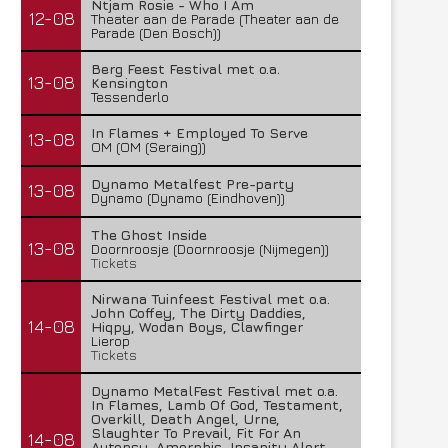
Ntjam Rosie - Who I Am
12-08
Theater aan de Parade (Theater aan de
Parade (Den Bosch))
Berg Feest Festival met o.a.
13-08
Kensington
Tessenderlo
In Flames + Employed To Serve
13-08
Lunatic Soul – Transition II
Boneripper – Radiant In
OM (OM (Seraing))
29 juli 2026
27 juli 2026
Dynamo Metalfest Pre-party
13-08
Dynamo (Dynamo (Eindhoven))
The Ghost Inside
13-08
Doornroosje (Doornroosje (Nijmegen))
Tickets
Nirwana Tuinfeest Festival met o.a.
John Coffey, The Dirty Daddies,
14-08
Hiqpy, Wodan Boys, Clawfinger
Lierop
Tickets
Dynamo MetalFest Festival met o.a.
In Flames, Lamb Of God, Testament,
Overkill, Death Angel, Urne,
Slaughter To Prevail, Fit For An
14-08
Autopsy, Amorphis, Insanity Alert,