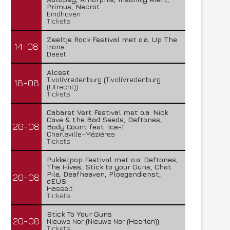
Primus, Necrot
Eindhoven
Tickets
Zeeltje Rock Festival met o.a. Up The
14-08
Irons
Deest
Alcest
TivoliVredenburg (TivoliVredenburg
18-08
(Utrecht))
Tickets
Cabaret Vert Festival met o.a. Nick
Cave & the Bad Seeds, Deftones,
20-08
Body Count feat. Ice-T
Charleville-Mézières
Tickets
Pukkelpop Festival met o.a. Deftones,
The Hives, Stick to your Guns, Chat
Pile, Deafheaven, Ploegendienst,
20-08
dEUS
Hasselt
Tickets
Stick To Your Guns
20-08
Nieuwe Nor (Nieuwe Nor (Heerlen))
Tickets