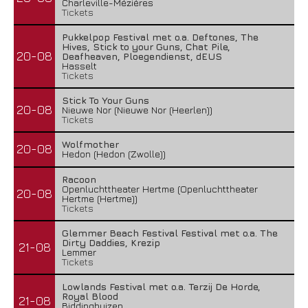
Charleville-Mézières
Tickets
Pukkelpop Festival met o.a. Deftones, The
Hives, Stick to your Guns, Chat Pile,
20-08
Deafheaven, Ploegendienst, dEUS
Hasselt
Tickets
Stick To Your Guns
20-08
Nieuwe Nor (Nieuwe Nor (Heerlen))
Tickets
Wolfmother
20-08
Hedon (Hedon (Zwolle))
Racoon
Openluchttheater Hertme (Openluchttheater
20-08
Hertme (Hertme))
Tickets
Glemmer Beach Festival Festival met o.a. The
Dirty Daddies, Krezip
21-08
Lemmer
Tickets
Lowlands Festival met o.a. Terzij De Horde,
Royal Blood
21-08
Biddinghuizen