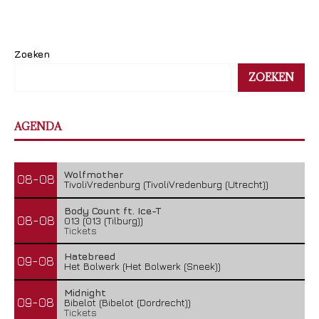
Zoeken
ZOEKEN
AGENDA
Wolfmother
08-08
TivoliVredenburg (TivoliVredenburg (Utrecht))
Body Count ft. Ice-T
08-08
013 (013 (Tilburg))
Tickets
Hatebreed
09-08
Het Bolwerk (Het Bolwerk (Sneek))
Midnight
09-08
Bibelot (Bibelot (Dordrecht))
Tickets