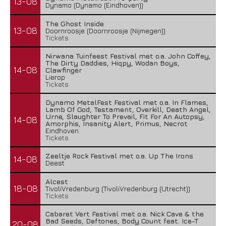
13-08
Dynamo (Dynamo (Eindhoven))
The Ghost Inside
13-08
Doornroosje (Doornroosje (Nijmegen))
Tickets
Nirwana Tuinfeest Festival met o.a. John Coffey,
The Dirty Daddies, Hiqpy, Wodan Boys,
14-08
Clawfinger
Lierop
Tickets
Dynamo MetalFest Festival met o.a. In Flames,
Lamb Of God, Testament, Overkill, Death Angel,
Urne, Slaughter To Prevail, Fit For An Autopsy,
14-08
Amorphis, Insanity Alert, Primus, Necrot
Eindhoven
Tickets
Zeeltje Rock Festival met o.a. Up The Irons
14-08
Deest
Alcest
18-08
TivoliVredenburg (TivoliVredenburg (Utrecht))
Tickets
Cabaret Vert Festival met o.a. Nick Cave & the
Bad Seeds, Deftones, Body Count feat. Ice-T
20-08