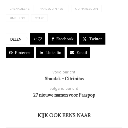
GRENADEERS
HARLEQUIN FEST
KID HARLEQUIN
KING HISS
STAKE
Facebook
Twitter
0
DELEN
Pinterest
Linkedin
Email
vorig bericht
Shuulak – Citrinitas
volgend bericht
27 nieuwe namen voor Paaspop
KIJK OOK EENS NAAR