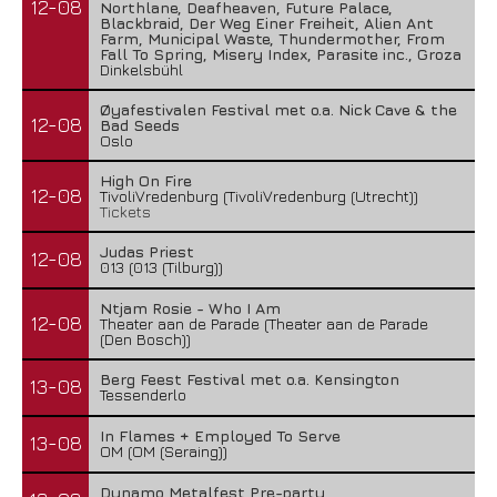
12-08
Northlane, Deafheaven, Future Palace,
Blackbraid, Der Weg Einer Freiheit, Alien Ant
Farm, Municipal Waste, Thundermother, From
Fall To Spring, Misery Index, Parasite inc., Groza
Dinkelsbühl
Øyafestivalen Festival met o.a. Nick Cave & the
12-08
Bad Seeds
Oslo
High On Fire
12-08
TivoliVredenburg (TivoliVredenburg (Utrecht))
Tickets
Judas Priest
12-08
013 (013 (Tilburg))
Ntjam Rosie - Who I Am
12-08
Theater aan de Parade (Theater aan de Parade
(Den Bosch))
Berg Feest Festival met o.a. Kensington
13-08
Tessenderlo
In Flames + Employed To Serve
13-08
OM (OM (Seraing))
Dynamo Metalfest Pre-party