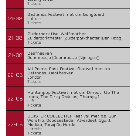
Tickets
Badlands Festival met o.a. Bongloard
21-08
Lottum
Tickets
Zuiderpark Live: Wolfmother
21-08
Zuiderparktheater (Zuiderparktheater (Den Haag))
Tickets
Deafheaven
21-08
Doornroosje (Doornroosje (Nijmegen))
All Points East Festival Festival met o.a.
Deftones, Deafheaven
22-08
London
Tickets
Huntenpop Festival met o.a. Di-rect, Up The
Irons, The Dirty Daddies, Therapy?
22-08
Ulft
Tickets
DUISTER COLLECTIEF Festival met o.a. Sun
Worship, Doodseskader, Alkerdeel, Ggu:ll,
22-08
Modder, Terzij De Horde
Utrecht
Tickets