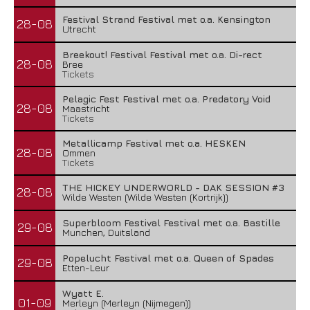
Festival Strand Festival met o.a. Kensington
28-08
Utrecht
Breekout! Festival Festival met o.a. Di-rect
28-08
Bree
Tickets
Pelagic Fest Festival met o.a. Predatory Void
28-08
Maastricht
Tickets
Metallicamp Festival met o.a. HESKEN
28-08
Ommen
Tickets
THE HICKEY UNDERWORLD - DAK SESSION #3
28-08
Wilde Westen (Wilde Westen (Kortrijk))
Superbloom Festival Festival met o.a. Bastille
29-08
Munchen, Duitsland
Popelucht Festival met o.a. Queen of Spades
29-08
Etten-Leur
Wyatt E.
01-09
Merleyn (Merleyn (Nijmegen))