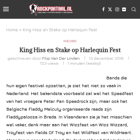
Home
»
King Hiss en Stake op Harlequin Fest
NIEUWS
King Hiss en Stake op Harlequin Fest
geschreven door
Filip Van Der Linden
13 december 2019
723
views
1 minuten leestijd
Bands die
hun eigen festival opzetten, je ziet het niet zo vaak in
Nederland. Het bekendste voorbeeld zal wel het Speedfest
van het vroegere Peter Pan Speedrock zijn, maar ook het
Belgische Fleddy Melculy organiseerde reeds zijn
Fleddypalooza in Breda. In Vlaanderen zie je het misschien
wel vaker, denk maar aan het Wizzfest van Wizz Wizzard,
Troyfest van Fields Of Troy en het WildFest van WildHeart.