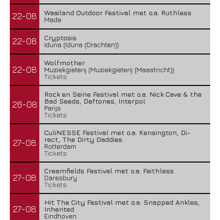
Waailand Outdoor Festival met o.a. Ruthless
22-08
Made
Cryptosis
22-08
Iduna (Iduna (Drachten))
Wolfmother
22-08
Muziekgieterij (Muziekgieterij (Maastricht))
Tickets
Rock en Seine Festival met o.a. Nick Cave & the
Bad Seeds, Deftones, Interpol
26-08
Parijs
Tickets
CuliNESSE Festival met o.a. Kensington, Di-
rect, The Dirty Daddies
27-08
Rotterdam
Tickets
Creamfields Festival met o.a. Faithless
27-08
Daresbury
Tickets
Hit The City Festival met o.a. Snapped Ankles,
27-08
Inherited
Eindhoven