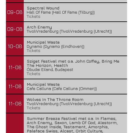
Spectral Wound
09-08
Hall Of Fame (Hall Of Fame (Tilburg))
Tickets
Arch Enemy
09-08
TivoliVredenburg (TivoliVredenburg (Utrecht))
Municipal Waste
10-08
Dynamo (Dynamo (Eindhoven))
Tickets
Sziget Festival met o.a. John Coffey, Bring Me
The Horizon, Health
11-08
Óbudai Eiland, Budapest
Tickets
Municipal Waste
11-08
Cafe Calluna (Cafe Calluna (Ommen))
Wolves In The Throne Room
11-08
TivoliVredenburg (TivoliVredenburg (Utrecht))
Tickets
Summer Breeze Festival met o.a. In Flames,
Arch Enemy, Saxon, Lamb Of God, Alestorm,
The Ghost Inside, Testament, Amorphis,
Paleface Swiss, Alcest, Orbit Culture,