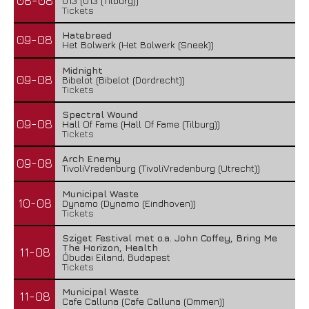
08-08
013 (013 (Tilburg))
Tickets
Hatebreed
09-08
Het Bolwerk (Het Bolwerk (Sneek))
Midnight
09-08
Bibelot (Bibelot (Dordrecht))
Tickets
Spectral Wound
09-08
Hall Of Fame (Hall Of Fame (Tilburg))
Tickets
Arch Enemy
09-08
TivoliVredenburg (TivoliVredenburg (Utrecht))
Municipal Waste
10-08
Dynamo (Dynamo (Eindhoven))
Tickets
Sziget Festival met o.a. John Coffey, Bring Me
The Horizon, Health
11-08
Óbudai Eiland, Budapest
Tickets
Municipal Waste
11-08
Cafe Calluna (Cafe Calluna (Ommen))