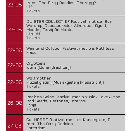
Irons, The Dirty Daddies, Therapy?
22-08
Ulft
Tickets
DUISTER COLLECTIEF Festival met o.a. Sun
Worship, Doodseskader, Alkerdeel, Ggu:ll,
22-08
Modder, Terzij De Horde
Utrecht
Tickets
Waailand Outdoor Festival met o.a. Ruthless
22-08
Made
Cryptosis
22-08
Iduna (Iduna (Drachten))
Wolfmother
22-08
Muziekgieterij (Muziekgieterij (Maastricht))
Tickets
Rock en Seine Festival met o.a. Nick Cave & the
Bad Seeds, Deftones, Interpol
26-08
Parijs
Tickets
CuliNESSE Festival met o.a. Kensington, Di-
rect, The Dirty Daddies
27-08
Rotterdam