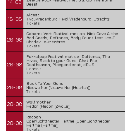
14-08
Deest
Alcest
18-08
TivoliVredenburg (TivoliVredenburg (Utrecht))
Tickets
Cabaret Vert Festival met o.a. Nick Cave & the
Bad Seeds, Deftones, Body Count feat. Ice-T
20-08
Charleville-Mézières
Tickets
Pukkelpop Festival met o.a. Deftones, The
Hives, Stick to your Guns, Chat Pile,
20-08
Deafheaven, Ploegendienst, dEUS
Hasselt
Tickets
Stick To Your Guns
20-08
Nieuwe Nor (Nieuwe Nor (Heerlen))
Tickets
Wolfmother
20-08
Hedon (Hedon (Zwolle))
Racoon
Openluchttheater Hertme (Openluchttheater
20-08
Hertme (Hertme))
Tickets