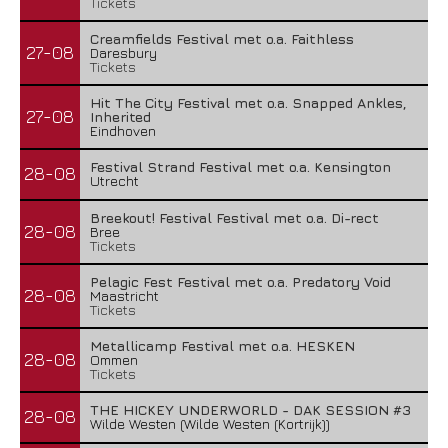
Tickets
Creamfields Festival met o.a. Faithless
27-08
Daresbury
Tickets
Hit The City Festival met o.a. Snapped Ankles,
27-08
Inherited
Eindhoven
Festival Strand Festival met o.a. Kensington
28-08
Utrecht
Breekout! Festival Festival met o.a. Di-rect
28-08
Bree
Tickets
Pelagic Fest Festival met o.a. Predatory Void
28-08
Maastricht
Tickets
Metallicamp Festival met o.a. HESKEN
28-08
Ommen
Tickets
THE HICKEY UNDERWORLD - DAK SESSION #3
28-08
Wilde Westen (Wilde Westen (Kortrijk))