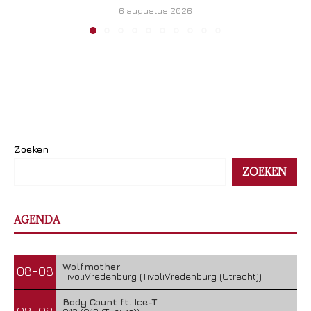
6 augustus 2026
Zoeken
ZOEKEN
AGENDA
Wolfmother
08-08
TivoliVredenburg (TivoliVredenburg (Utrecht))
Body Count ft. Ice-T