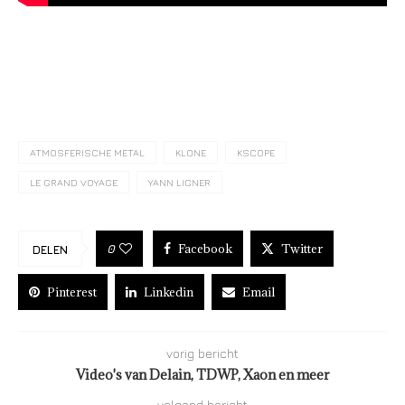
ATMOSFERISCHE METAL
KLONE
KSCOPE
LE GRAND VOYAGE
YANN LIGNER
Facebook
Twitter
0
DELEN
Pinterest
Linkedin
Email
vorig bericht
Video's van Delain, TDWP, Xaon en meer
volgend bericht