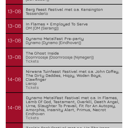
Berg Feest Festival met o.a. Kensington
13-08
Tessenderlo
In Flames + Employed To Serve
13-08
OM (OM (Seraing))
Dynamo Metalfest Pre-party
13-08
Dynamo (Dynamo (Eindhoven))
The Ghost Inside
13-08
Doornroosje (Doornroosje (Nijmegen))
Tickets
Nirwana Tuinfeest Festival met o.a. John Coffey,
The Dirty Daddies, Hiqpy, Wodan Boys,
14-08
Clawfinger
Lierop
Tickets
Dynamo MetalFest Festival met o.a. In Flames,
Lamb Of God, Testament, Overkill, Death Angel,
Urne, Slaughter To Prevail, Fit For An Autopsy,
14-08
Amorphis, Insanity Alert, Primus, Necrot
Eindhoven
Tickets
Zeeltje Rock Festival met o.a. Up The Irons