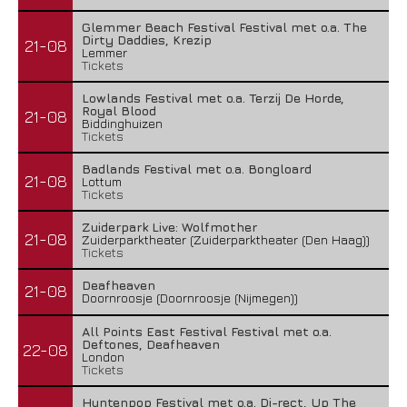
Glemmer Beach Festival Festival met o.a. The
Dirty Daddies, Krezip
21-08
Lemmer
Tickets
Lowlands Festival met o.a. Terzij De Horde,
Royal Blood
21-08
Biddinghuizen
Tickets
Badlands Festival met o.a. Bongloard
21-08
Lottum
Tickets
Zuiderpark Live: Wolfmother
21-08
Zuiderparktheater (Zuiderparktheater (Den Haag))
Tickets
Deafheaven
21-08
Doornroosje (Doornroosje (Nijmegen))
All Points East Festival Festival met o.a.
Deftones, Deafheaven
22-08
London
Tickets
Huntenpop Festival met o.a. Di-rect, Up The