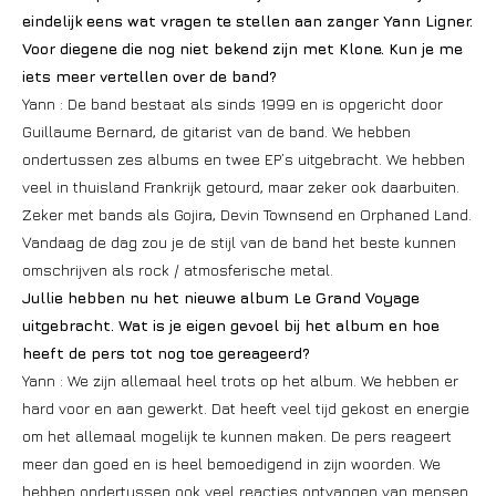
eindelijk eens wat vragen te stellen aan zanger Yann Ligner.
Voor diegene die nog niet bekend zijn met Klone. Kun je me
iets meer vertellen over de band?
Yann : De band bestaat als sinds 1999 en is opgericht door
Guillaume Bernard, de gitarist van de band. We hebben
ondertussen zes albums en twee EP’s uitgebracht. We hebben
veel in thuisland Frankrijk getourd, maar zeker ook daarbuiten.
Zeker met bands als Gojira, Devin Townsend en Orphaned Land.
Vandaag de dag zou je de stijl van de band het beste kunnen
omschrijven als rock / atmosferische metal.
Jullie hebben nu het nieuwe album Le Grand Voyage
uitgebracht. Wat is je eigen gevoel bij het album en hoe
heeft de pers tot nog toe gereageerd?
Yann : We zijn allemaal heel trots op het album. We hebben er
hard voor en aan gewerkt. Dat heeft veel tijd gekost en energie
om het allemaal mogelijk te kunnen maken. De pers reageert
meer dan goed en is heel bemoedigend in zijn woorden. We
hebben ondertussen ook veel reacties ontvangen van mensen