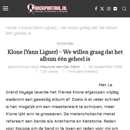
Home
»
Klone (Yann Ligner) – We willen graag dat het album
één geheel is
INTERVIEW
Klone (Yann Ligner) – We willen graag dat het
album één geheel is
geschreven door
Maurice Van Der Zalm
28 september 2019
1,2K
views
7 minuten leestijd
Met Le
Grand Voyage leverde het Franse Klone afgelopen vrijdag
wederom een geweldig album af. Zoals ik al vaker schreef
is het mogelijk om een meesterwerk te schrijven, maar
Klone lijkt erin te grossieren. De melancholische metal
refereert aan bands als Anathema en Katatonia. Reden
voor Kscope om de band in te lijven en reden voor mij om