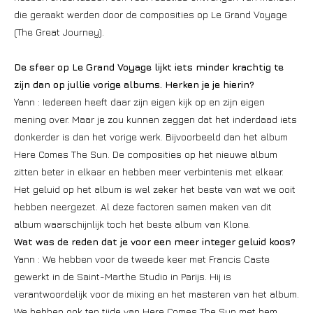
die geraakt werden door de composities op Le Grand Voyage
(The Great Journey).
De sfeer op Le Grand Voyage lijkt iets minder krachtig te
zijn dan op jullie vorige albums. Herken je je hierin?
Yann : Iedereen heeft daar zijn eigen kijk op en zijn eigen
mening over. Maar je zou kunnen zeggen dat het inderdaad iets
donkerder is dan het vorige werk. Bijvoorbeeld dan het album
Here Comes The Sun. De composities op het nieuwe album
zitten beter in elkaar en hebben meer verbintenis met elkaar.
Het geluid op het album is wel zeker het beste van wat we ooit
hebben neergezet. Al deze factoren samen maken van dit
album waarschijnlijk toch het beste album van Klone.
Wat was de reden dat je voor een meer integer geluid koos?
Yann : We hebben voor de tweede keer met Francis Caste
gewerkt in de Saint-Marthe Studio in Parijs. Hij is
verantwoordelijk voor de mixing en het masteren van het album.
We hebben ook ten tijde van Here Comes The Sun met hem