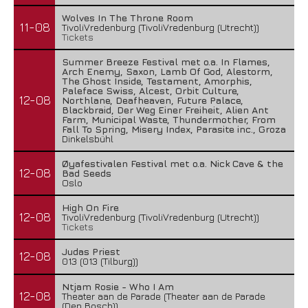
Wolves In The Throne Room
11-08
TivoliVredenburg (TivoliVredenburg (Utrecht))
Tickets
Summer Breeze Festival met o.a. In Flames,
Arch Enemy, Saxon, Lamb Of God, Alestorm,
The Ghost Inside, Testament, Amorphis,
Paleface Swiss, Alcest, Orbit Culture,
12-08
Northlane, Deafheaven, Future Palace,
Blackbraid, Der Weg Einer Freiheit, Alien Ant
Farm, Municipal Waste, Thundermother, From
Fall To Spring, Misery Index, Parasite inc., Groza
Dinkelsbühl
Øyafestivalen Festival met o.a. Nick Cave & the
12-08
Bad Seeds
Oslo
High On Fire
12-08
TivoliVredenburg (TivoliVredenburg (Utrecht))
Tickets
Judas Priest
12-08
013 (013 (Tilburg))
Ntjam Rosie - Who I Am
12-08
Theater aan de Parade (Theater aan de Parade
(Den Bosch))