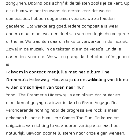
zanglijnen. Daarna pas schrijf ik de teksten zoals je ze kent. Op
dit album was het trouwens de eerste keer dat we de
composities hebben opgenomen voordat we ze hadden
geoefend. Dat werkte erg goed. Iedere compositie is weer
anders maar moet wel een deel zijn van een logische volgorde
of thema. We trachten daarom links te verwerken in de muziek.
Zowel in de muziek, in de teksten als in de video’s. En dit is
essentieel voor ons. We willen graag dat het album één geheel
is.
Ik kwam in contact met jullie met het album The
Dreamer’s Hideaway. Hoe zou je de ontwikkeling van Klone
willen omschrijven van toen naar nu?
Yann : The Dreamer’s Hideaway is een album dat bruter en
meer krachtiger/agressiever is dan Le Grand Voyage. De
veranderende richting naar de progressieve rock is meer
gekomen bij het album Here Comes The Sun. De keuze om
enigszins van richting te veranderen verliep allemaal heel
natuurlijk. Gewoon door te luisteren naar onze eigen wensen.