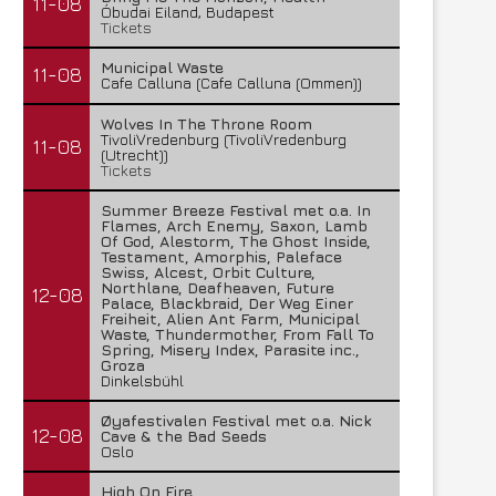
11-08
Óbudai Eiland, Budapest
Tickets
Municipal Waste
11-08
Cafe Calluna (Cafe Calluna (Ommen))
Wolves In The Throne Room
TivoliVredenburg (TivoliVredenburg
11-08
(Utrecht))
Tickets
Summer Breeze Festival met o.a. In
Flames, Arch Enemy, Saxon, Lamb
Of God, Alestorm, The Ghost Inside,
Testament, Amorphis, Paleface
Swiss, Alcest, Orbit Culture,
Northlane, Deafheaven, Future
12-08
Palace, Blackbraid, Der Weg Einer
Freiheit, Alien Ant Farm, Municipal
Waste, Thundermother, From Fall To
Spring, Misery Index, Parasite inc.,
Groza
Dinkelsbühl
Øyafestivalen Festival met o.a. Nick
12-08
Cave & the Bad Seeds
Oslo
High On Fire