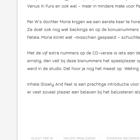
Venus In Furs en ook wel – maar in mindere mate voor Pe
Per W’s dochter Mona krijgen we een eerste keer te hore
Ze doet ook nog wat backings en op de bonusnummers op d
Fatale. Mona klinkt wat –misschien gespeeld – schuchte
Met de vijf extra nummers op de CD-versie is iets aan de 
ernstig, dan valt bij deze bisnummers het speelplezier 
werd in de studio. Dat hoor je nog het meest op Waiting 
Inhale Slowly And Feel is een prachtige introductie vo
er vast zoveel plezier aan beleven bij het beluisteren al
KLOOT PER W
MAURO PAWLOWSKI
STARMAN RECORDS