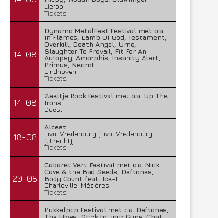
Lierop
Lunatic Soul – Transition II
Boneripper – Radiant In
Tickets
29 juli 2026
27 juli 2026
Dynamo MetalFest Festival met o.a.
In Flames, Lamb Of God, Testament,
Overkill, Death Angel, Urne,
Slaughter To Prevail, Fit For An
14-08
Autopsy, Amorphis, Insanity Alert,
Primus, Necrot
Eindhoven
Tickets
Zeeltje Rock Festival met o.a. Up The
14-08
Irons
Deest
Alcest
TivoliVredenburg (TivoliVredenburg
18-08
(Utrecht))
Tickets
Cabaret Vert Festival met o.a. Nick
Cave & the Bad Seeds, Deftones,
20-08
Body Count feat. Ice-T
Charleville-Mézières
Tickets
Pukkelpop Festival met o.a. Deftones,
The Hives, Stick to your Guns, Chat