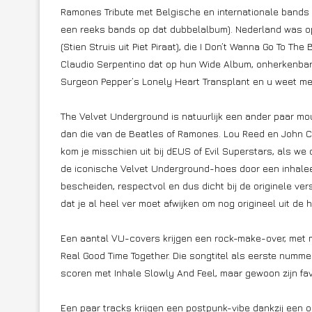
Ramones Tribute met Belgische en internationale band
een reeks bands op dat dubbelalbum). Nederland was o
(Stien Struis uit Piet Piraat), die I Don’t Wanna Go To T
Claudio Serpentino dat op hun Wide Album, onherkenbar
Surgeon Pepper’s Lonely Heart Transplant en u weet me
The Velvet Underground is natuurlijk een ander paar mou
dan die van de Beatles of Ramones. Lou Reed en John Cal
kom je misschien uit bij dEUS of Evil Superstars, als we
de iconische Velvet Underground-hoes door een inhaleertoe
bescheiden, respectvol en dus dicht bij de originele ve
dat je al heel ver moet afwijken om nog origineel uit de 
Een aantal VU-covers krijgen een rock-make-over, met 
Real Good Time Together. Die songtitel als eerste nummer
scoren met Inhale Slowly And Feel, maar gewoon zijn fa
Een paar tracks krijgen een postpunk-vibe dankzij een 