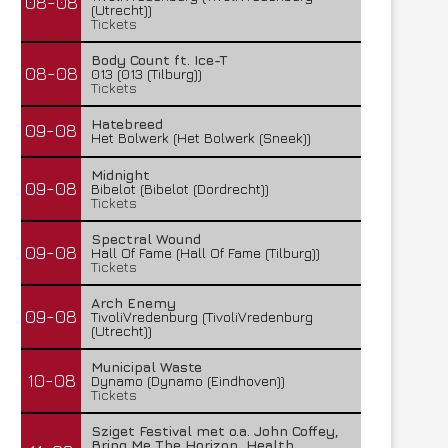
08-08
(Utrecht))
Tickets
Body Count ft. Ice-T
08-08
013 (013 (Tilburg))
Tickets
Hatebreed
09-08
Het Bolwerk (Het Bolwerk (Sneek))
Midnight
09-08
Bibelot (Bibelot (Dordrecht))
Tickets
Spectral Wound
09-08
Hall Of Fame (Hall Of Fame (Tilburg))
Tickets
Arch Enemy
09-08
TivoliVredenburg (TivoliVredenburg
(Utrecht))
Municipal Waste
10-08
Dynamo (Dynamo (Eindhoven))
Tickets
Sziget Festival met o.a. John Coffey,
Bring Me The Horizon, Health