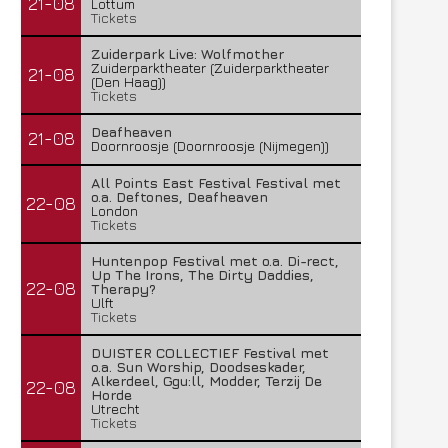
21-08
Lottum
Tickets
Zuiderpark Live: Wolfmother
Zuiderparktheater (Zuiderparktheater
21-08
(Den Haag))
Tickets
Deafheaven
21-08
Doornroosje (Doornroosje (Nijmegen))
All Points East Festival Festival met
o.a. Deftones, Deafheaven
22-08
London
Tickets
Huntenpop Festival met o.a. Di-rect,
Up The Irons, The Dirty Daddies,
22-08
Therapy?
Ulft
Tickets
DUISTER COLLECTIEF Festival met
o.a. Sun Worship, Doodseskader,
Alkerdeel, Ggu:ll, Modder, Terzij De
22-08
Horde
Utrecht
Tickets