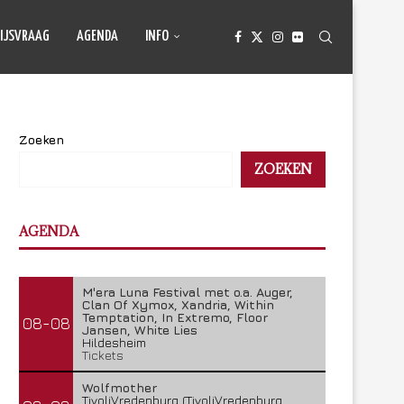
IJSVRAAG
AGENDA
INFO
Zoeken
ZOEKEN
AGENDA
M'era Luna Festival met o.a. Auger,
Clan Of Xymox, Xandria, Within
Temptation, In Extremo, Floor
08-08
Jansen, White Lies
Hildesheim
Tickets
Wolfmother
TivoliVredenburg (TivoliVredenburg