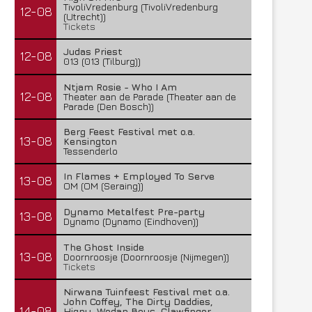
TivoliVredenburg (TivoliVredenburg
12-08
(Utrecht))
Tickets
Judas Priest
12-08
013 (013 (Tilburg))
Ntjam Rosie - Who I Am
12-08
Theater aan de Parade (Theater aan de
Parade (Den Bosch))
Berg Feest Festival met o.a.
13-08
Kensington
Tessenderlo
In Flames + Employed To Serve
13-08
OM (OM (Seraing))
Dynamo Metalfest Pre-party
13-08
Dynamo (Dynamo (Eindhoven))
The Ghost Inside
13-08
Doornroosje (Doornroosje (Nijmegen))
Tickets
Nirwana Tuinfeest Festival met o.a.
John Coffey, The Dirty Daddies,
14-08
Hiqpy, Wodan Boys, Clawfinger