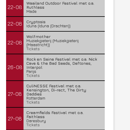
Waailand Outdoor Festival met o.a.
22-08
Ruthless
Made
Cryptosis
22-08
Iduna (Iduna (Drachten))
Wolfmother
Muziekgieterij (Muziekgieterij
22-08
(Maastricht))
Tickets
Rock en Seine Festival met o.a. Nick
Cave & the Bad Seeds, Deftones,
26-08
Interpol
Parijs
Tickets
CuliNESSE Festival met o.a.
Kensington, Di-rect, The Dirty
27-08
Daddies
Rotterdam
Tickets
Creamfields Festival met o.a.
Faithless
27-08
Daresbury
Tickets