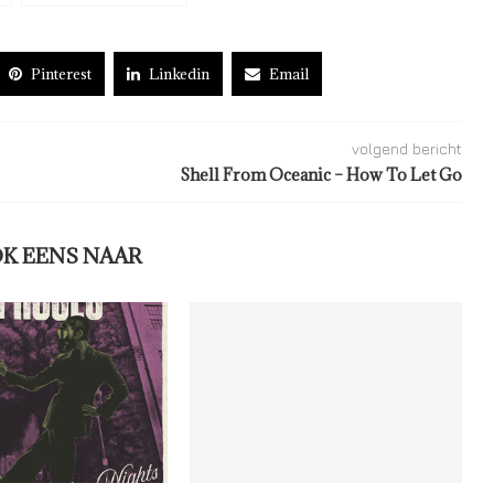
Pinterest
Linkedin
Email
volgend bericht
Shell From Oceanic – How To Let Go
OK EENS NAAR