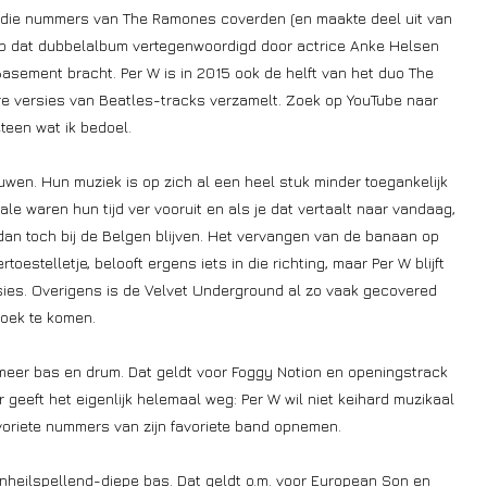
s die nummers van The Ramones coverden (en maakte deel uit van
p dat dubbelalbum vertegenwoordigd door actrice Anke Helsen
he Basement bracht. Per W is in 2015 ook de helft van het duo The
e versies van Beatles-tracks verzamelt. Zoek op YouTube naar
teen wat ik bedoel.
wen. Hun muziek is op zich al een heel stuk minder toegankelijk
e waren hun tijd ver vooruit en als je dat vertaalt naar vandaag,
 dan toch bij de Belgen blijven. Het vervangen van de banaan op
stelletje, belooft ergens iets in die richting, maar Per W blijft
rsies. Overigens is de Velvet Underground al zo vaak gecovered
hoek te komen.
meer bas en drum. Dat geldt voor Foggy Notion en openingstrack
 geeft het eigenlijk helemaal weg: Per W wil niet keihard muzikaal
voriete nummers van zijn favoriete band opnemen.
onheilspellend-diepe bas. Dat geldt o.m. voor European Son en