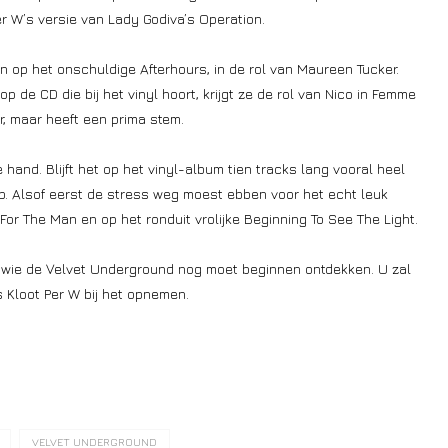
r W’s versie van Lady Godiva’s Operation.
n op het onschuldige Afterhours, in de rol van Maureen Tucker.
e CD die bij het vinyl hoort, krijgt ze de rol van Nico in Femme
r, maar heeft een prima stem.
hand. Blijft het op het vinyl-album tien tracks lang vooral heel
op. Alsof eerst de stress weg moest ebben voor het echt leuk
For The Man en op het ronduit vrolijke Beginning To See The Light.
or wie de Velvet Underground nog moet beginnen ontdekken. U zal
s Kloot Per W bij het opnemen.
VELVET UNDERGROUND