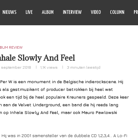
NIEUWS
LIVE
ALBUM
INTERVIEW
VIDEO
COLUMN
PR
BUM REVIEW
nhale Slowly And Feel
 september 2018
1,1K
views
3 minuten leestijd
 Per W is een monument in de Belgische indierockscene. Hij
is als gastmuzikant of producer betrokken bij heel wat
 ook een tijd bij de heel populaire Kreuners gespeeld. Deze keer
aan de Velvet Underground, een band die hij reeds lang
n op Inhale Slowly And Feel, maar ook Mauro Pawlowski
e. Hij was in 2001 samensteller van de dubbele CD 1,2,3,4… A Lo-Fi