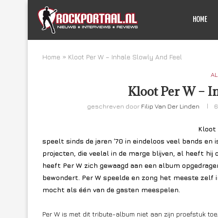
HOME
Home
»
Kloot Per W – Inhale Slowly And Feel
AL
Kloot Per W – I
geschreven door
Filip Van Der Linden
6
Kloot
speelt sinds de jaren ’70 in eindeloos veel bands en 
projecten, die veelal in de marge blijven, al heeft hij
heeft Per W zich gewaagd aan een album opgedragen 
bewondert. Per W speelde en zong het meeste zelf i
mocht als één van de gasten meespelen.
Per W is met dit tribute-album niet aan zijn proefstuk to