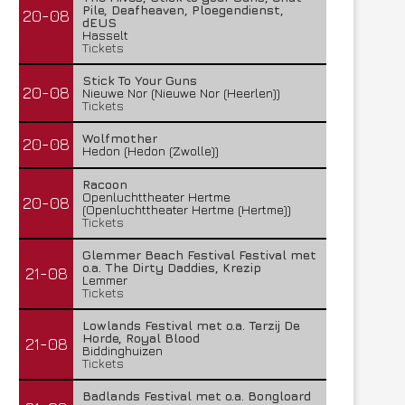
Pile, Deafheaven, Ploegendienst,
20-08
dEUS
Hasselt
Tickets
Stick To Your Guns
20-08
Nieuwe Nor (Nieuwe Nor (Heerlen))
Tickets
Wolfmother
20-08
Hedon (Hedon (Zwolle))
Racoon
Openluchttheater Hertme
20-08
(Openluchttheater Hertme (Hertme))
Tickets
Glemmer Beach Festival Festival met
o.a. The Dirty Daddies, Krezip
21-08
Lemmer
Tickets
Lowlands Festival met o.a. Terzij De
Horde, Royal Blood
21-08
Biddinghuizen
Tickets
Badlands Festival met o.a. Bongloard