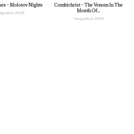
ses – Molotov Nights
Combichrist – The Venom In The
Mouth Of...
ugustus 2026
1 augustus 2026