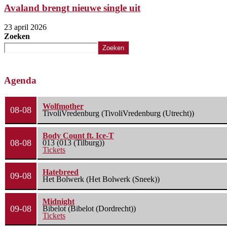
Avaland brengt nieuwe single uit
23 april 2026
Zoeken
Zoeken
Agenda
Wolfmother
08-08
TivoliVredenburg (TivoliVredenburg (Utrecht))
Body Count ft. Ice-T
08-08
013 (013 (Tilburg))
Tickets
Hatebreed
09-08
Het Bolwerk (Het Bolwerk (Sneek))
Midnight
09-08
Bibelot (Bibelot (Dordrecht))
Tickets