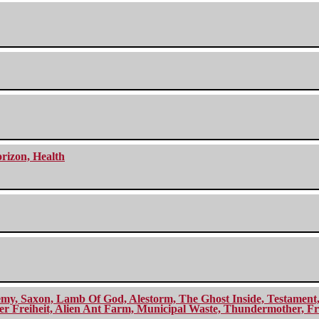
orizon, Health
my, Saxon, Lamb Of God, Alestorm, The Ghost Inside, Testament, A
r Freiheit, Alien Ant Farm, Municipal Waste, Thundermother, Fro