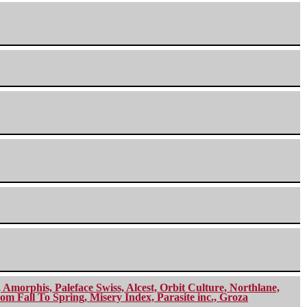
morphis, Paleface Swiss, Alcest, Orbit Culture, Northlane,
m Fall To Spring, Misery Index, Parasite inc., Groza