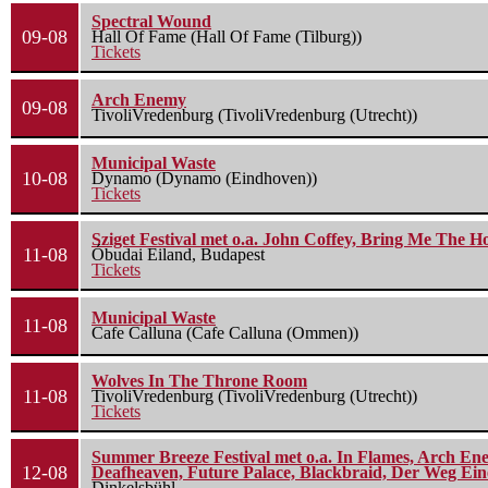
Spectral Wound
09-08
Hall Of Fame (Hall Of Fame (Tilburg))
Tickets
Arch Enemy
09-08
TivoliVredenburg (TivoliVredenburg (Utrecht))
Municipal Waste
10-08
Dynamo (Dynamo (Eindhoven))
Tickets
Sziget Festival met o.a. John Coffey, Bring Me The H
11-08
Óbudai Eiland, Budapest
Tickets
Municipal Waste
11-08
Cafe Calluna (Cafe Calluna (Ommen))
Wolves In The Throne Room
11-08
TivoliVredenburg (TivoliVredenburg (Utrecht))
Tickets
Summer Breeze Festival met o.a. In Flames, Arch Ene
12-08
Deafheaven, Future Palace, Blackbraid, Der Weg Eine
Dinkelsbühl