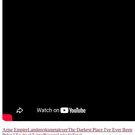
Arise Empire
Landmvrks
metalcore
The Darkest Place I've Ever Been
Delen
0
Facebook
Twitter
Pinterest
Linkedin
Email