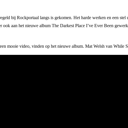
regeld bij Rockportaal langs is gekomen. Het harde werken en een stel
r ook aan het nieuwe album The Darkest Place I’ve Ever Been gewerkt
n een mooie video, vinden op het nieuwe album. Mat Welsh van While S