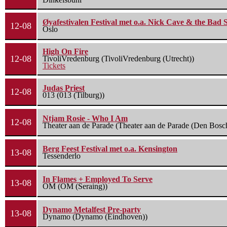
Øyafestivalen Festival met o.a. Nick Cave & the Bad 
12-08
Oslo
High On Fire
12-08
TivoliVredenburg (TivoliVredenburg (Utrecht))
Tickets
Judas Priest
12-08
013 (013 (Tilburg))
Ntjam Rosie - Who I Am
12-08
Theater aan de Parade (Theater aan de Parade (Den Bosc
Berg Feest Festival met o.a. Kensington
13-08
Tessenderlo
In Flames + Employed To Serve
13-08
OM (OM (Seraing))
Dynamo Metalfest Pre-party
13-08
Dynamo (Dynamo (Eindhoven))