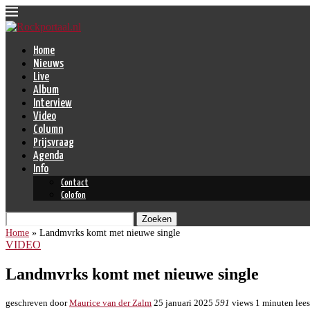
Home
Nieuws
Live
Album
Interview
Video
Column
Prijsvraag
Agenda
Info
Contact
Colofon
Zoeken
Home
»
Landmvrks komt met nieuwe single
VIDEO
Landmvrks komt met nieuwe single
geschreven door
Maurice van der Zalm
25 januari 2025
591
views
1 minuten lees