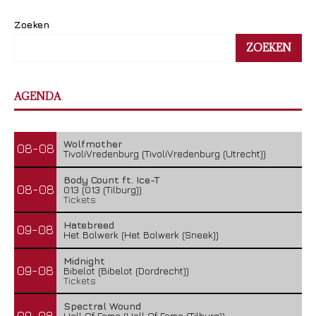
Zoeken
ZOEKEN
AGENDA
Wolfmother
08-08
TivoliVredenburg (TivoliVredenburg (Utrecht))
Body Count ft. Ice-T
08-08
013 (013 (Tilburg))
Tickets
Hatebreed
09-08
Het Bolwerk (Het Bolwerk (Sneek))
Midnight
09-08
Bibelot (Bibelot (Dordrecht))
Tickets
Spectral Wound
09-08
Hall Of Fame (Hall Of Fame (Tilburg))