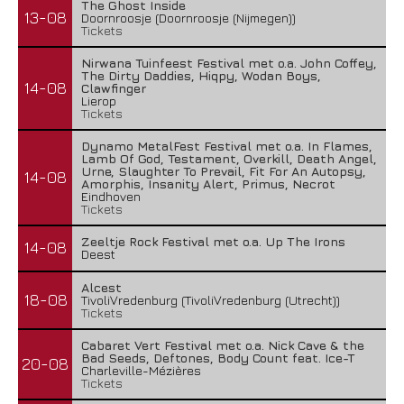
The Ghost Inside
13-08
Doornroosje (Doornroosje (Nijmegen))
Tickets
Nirwana Tuinfeest Festival met o.a. John Coffey,
The Dirty Daddies, Hiqpy, Wodan Boys,
14-08
Clawfinger
Lierop
Tickets
Dynamo MetalFest Festival met o.a. In Flames,
Lamb Of God, Testament, Overkill, Death Angel,
Urne, Slaughter To Prevail, Fit For An Autopsy,
14-08
Amorphis, Insanity Alert, Primus, Necrot
Eindhoven
Tickets
Zeeltje Rock Festival met o.a. Up The Irons
14-08
Deest
Alcest
18-08
TivoliVredenburg (TivoliVredenburg (Utrecht))
Tickets
Cabaret Vert Festival met o.a. Nick Cave & the
Bad Seeds, Deftones, Body Count feat. Ice-T
20-08
Charleville-Mézières
Tickets