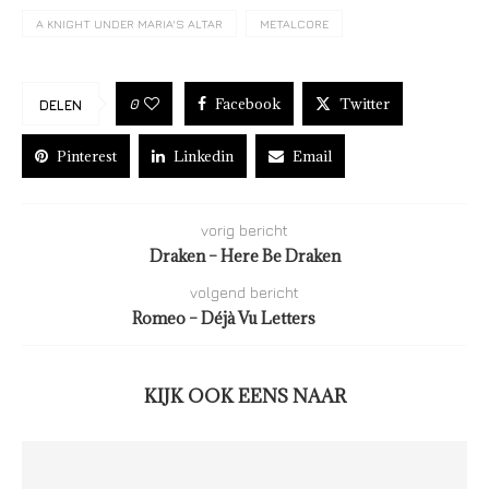
A KNIGHT UNDER MARIA'S ALTAR
METALCORE
Facebook
Twitter
0
DELEN
Pinterest
Linkedin
Email
vorig bericht
Draken – Here Be Draken
volgend bericht
Romeo – Déjà Vu Letters
KIJK OOK EENS NAAR