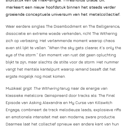
markeert een nieuw hoofdstuk binnen het steeds verder
groeiende conceptuele universum van het metalcollectief.
Waar eerdere singles The Disembodiment en The Belligerence,
dissociatie en extreme woede verkenden, richt The Withering
zich op verbazing. Het verlammende moment waarop chaos
even stil lijkt te vallen. “When the sky gets clearer, it’s only the
eye of the storm.” Een moment van rust dat geen opluchting
blijkt te zijn, maar slechts de stilte voor de storm. Het nummer
vangt het mentale kantelpunt waarop iemand beseft dat het
ergste mogelijk nog moet komen.
Muzikaal grijpt
The Withering
terug naar de energie van
klassieke metalcore. Geïnspireerd door tracks als: The Final
Episode van Asking Alexandria en My Curse van Killswitch
Engage, combineert de track melodieuze leads, explosieve riffs
en emotionele intensiteit met een moderne, zware productie.
Daarmee laat het collectief opnieuw een andere kant van hun