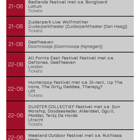
Badlands Festival met o.a. Bongloard
21-08
Lottum
Tickets
Zuiderpark Live: Wolfmother
21-08
Zuiderparktheater (Zuiderparktheater (Den Haag))
Tickets
Deafheaven
21-08
Doornroosje (Doornroosje (Nijmegen))
All Points East Festival Festival met o.a.
Deftones, Deafheaven
22-08
London
Tickets
Huntenpop Festival met o.a. Di-rect, Up The
Irons, The Dirty Daddies, Therapy?
22-08
Ulft
Tickets
DUISTER COLLECTIEF Festival met o.a. Sun
Worship, Doodseskader, Alkerdeel, Ggu:ll,
22-08
Modder, Terzij De Horde
Utrecht
Tickets
Waailand Outdoor Festival met o.a. Ruthless
22-08
Made