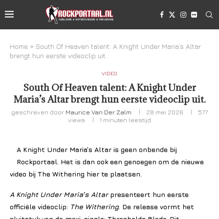
Home
»
South Of Heaven talent: A Knight Under Maria’s Altar
brengt hun eerste videoclip uit.
VIDEO
South Of Heaven talent: A Knight Under
Maria’s Altar brengt hun eerste videoclip uit.
geschreven door
Maurice Van Der Zalm
28 mei 2026
577
views
1 minuten leestijd
A Knight Under Maria’s Altar is geen onbende bij
Rockportaal. Het is dan ook een genoegen om de nieuwe
video bij The Withering hier te plaatsen.
A Knight Under Maria’s Altar
presenteert hun eerste
officiële videoclip:
The Withering
. De release vormt het
sluitstuk van de maxi-single: Thresholds Blade. Dit