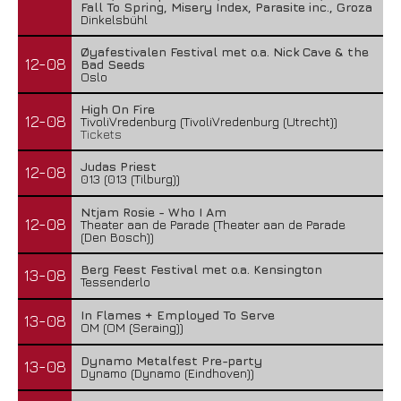
Fall To Spring, Misery Index, Parasite inc., Groza
Dinkelsbühl
Øyafestivalen Festival met o.a. Nick Cave & the
12-08
Bad Seeds
Oslo
High On Fire
12-08
TivoliVredenburg (TivoliVredenburg (Utrecht))
Tickets
Judas Priest
12-08
013 (013 (Tilburg))
Ntjam Rosie - Who I Am
12-08
Theater aan de Parade (Theater aan de Parade
(Den Bosch))
Berg Feest Festival met o.a. Kensington
13-08
Tessenderlo
In Flames + Employed To Serve
13-08
OM (OM (Seraing))
Dynamo Metalfest Pre-party
13-08
Dynamo (Dynamo (Eindhoven))