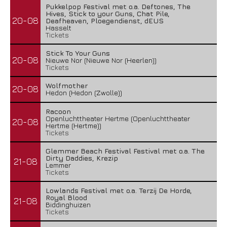
Pukkelpop Festival met o.a. Deftones, The
Hives, Stick to your Guns, Chat Pile,
20-08
Deafheaven, Ploegendienst, dEUS
Hasselt
Tickets
Stick To Your Guns
20-08
Nieuwe Nor (Nieuwe Nor (Heerlen))
Tickets
Wolfmother
20-08
Hedon (Hedon (Zwolle))
Racoon
Openluchttheater Hertme (Openluchttheater
20-08
Hertme (Hertme))
Tickets
Glemmer Beach Festival Festival met o.a. The
Dirty Daddies, Krezip
21-08
Lemmer
Tickets
Lowlands Festival met o.a. Terzij De Horde,
Royal Blood
21-08
Biddinghuizen
Tickets