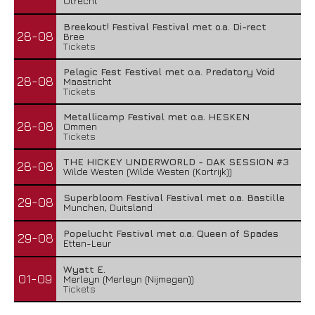
Utrecht
Breekout! Festival Festival met o.a. Di-rect
28-08
Bree
Tickets
Pelagic Fest Festival met o.a. Predatory Void
28-08
Maastricht
Tickets
Metallicamp Festival met o.a. HESKEN
28-08
Ommen
Tickets
THE HICKEY UNDERWORLD - DAK SESSION #3
28-08
Wilde Westen (Wilde Westen (Kortrijk))
Superbloom Festival Festival met o.a. Bastille
29-08
Munchen, Duitsland
Popelucht Festival met o.a. Queen of Spades
29-08
Etten-Leur
Wyatt E.
01-09
Merleyn (Merleyn (Nijmegen))
Tickets