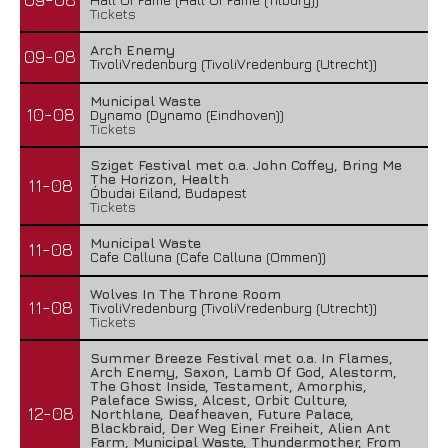
Tickets
Arch Enemy
09-08
TivoliVredenburg (TivoliVredenburg (Utrecht))
Municipal Waste
10-08
Dynamo (Dynamo (Eindhoven))
Tickets
Sziget Festival met o.a. John Coffey, Bring Me
The Horizon, Health
11-08
Óbudai Eiland, Budapest
Tickets
Municipal Waste
11-08
Cafe Calluna (Cafe Calluna (Ommen))
Wolves In The Throne Room
11-08
TivoliVredenburg (TivoliVredenburg (Utrecht))
Tickets
Summer Breeze Festival met o.a. In Flames,
Arch Enemy, Saxon, Lamb Of God, Alestorm,
The Ghost Inside, Testament, Amorphis,
Paleface Swiss, Alcest, Orbit Culture,
12-08
Northlane, Deafheaven, Future Palace,
Blackbraid, Der Weg Einer Freiheit, Alien Ant
Farm, Municipal Waste, Thundermother, From