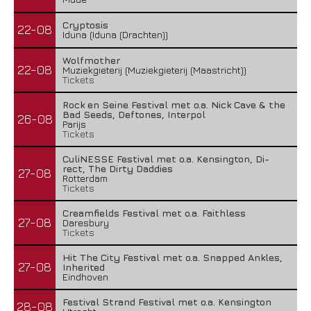
Cryptosis
22-08
Iduna (Iduna (Drachten))
Wolfmother
22-08
Muziekgieterij (Muziekgieterij (Maastricht))
Tickets
Rock en Seine Festival met o.a. Nick Cave & the
Bad Seeds, Deftones, Interpol
26-08
Parijs
Tickets
CuliNESSE Festival met o.a. Kensington, Di-
rect, The Dirty Daddies
27-08
Rotterdam
Tickets
Creamfields Festival met o.a. Faithless
27-08
Daresbury
Tickets
Hit The City Festival met o.a. Snapped Ankles,
27-08
Inherited
Eindhoven
Festival Strand Festival met o.a. Kensington
28-08