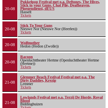
Pukkelpop Festival met o.a. Deftones, The Hives,
Stick to your Guns, Chat Pile, Deafheaven,
20-08
Ploegendienst, dEUS
Hasselt
Tickets
Stick To Your Guns
20-08
Nieuwe Nor (Nieuwe Nor (Heerlen))
Tickets
Wolfmother
20-08
Hedon (Hedon (Zwolle))
Racoon
Openluchttheater Hertme (Openluchttheater Hertme
20-08
(Hertme))
Tickets
Glemmer Beach Festival Festival met o.a. The
Dirty Daddies, Krezip
21-08
Lemmer
Tickets
Lowlands Festival met o.a. Terzij De Horde, Royal
Blood
21-08
Biddinghuizen
Tickets