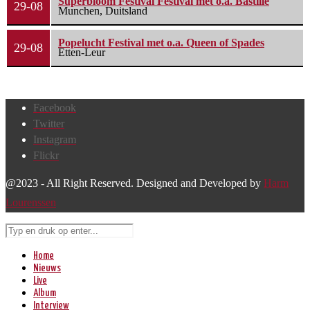
Superbloom Festival Festival met o.a. Bastille
29-08
Munchen, Duitsland
Popelucht Festival met o.a. Queen of Spades
29-08
Etten-Leur
Facebook
Twitter
Instagram
Flickr
@2023 - All Right Reserved. Designed and Developed by
Harm
Lourenssen
Home
Nieuws
Live
Album
Interview