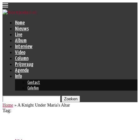
Home
Nieuws
Live
Album
Interview
Video
Column
Prijsvraag
Agenda
Info
Contact
Colofon
Zoeken
Home
»
A Knight Under Maria's Altar
Tag:
A Knight Under Maria’s Altar