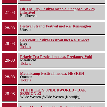
Hit The City Festival met o.a. Snapped Ankles,
27-08
Inherited
Eindhoven
Festival Strand Festival met o.a. Kensington
28-08
Utrecht
Breekout! Festival Festival met o.a. Di-rect
28-08
Bree
Tickets
Pelagic Fest Festival met o.a. Predatory Void
28-08
Maastricht
Tickets
Metallicamp Festival met o.a. HESKEN
28-08
Ommen
Tickets
THE HICKEY UNDERWORLD - DAK
28-08
SESSION #3
Wilde Westen (Wilde Westen (Kortrijk))