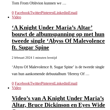
Torn From Oblivion kunnen we …
0
Facebook
Twitter
Pinterest
Linkedin
Email
Video
‘A Knight Under Maria’s Altar’
bouwt de albumspanning op met hun
tweede single ‘Abyss Of Malevolence
ft. Sugar Spine
2 februari 2024
1 minuten leestijd
‘Abyss Of Malevolence ft. Sugar Spine’ is de tweede single
van hun aankomende debuutalbum ‘Heresy Of …
0
Facebook
Twitter
Pinterest
Linkedin
Email
Video
Video’s van A Knight Under Maria’s
Altar, Bruce Dickinson en Eyes Wide