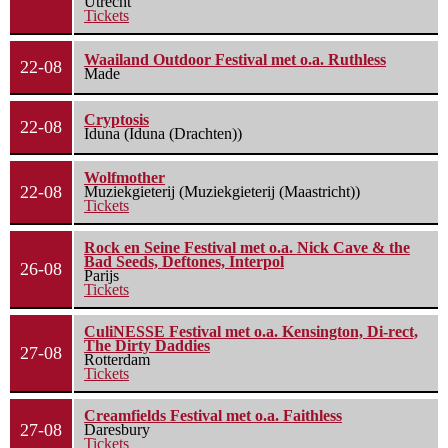
Utrecht
Tickets
Waailand Outdoor Festival met o.a. Ruthless
22-08
Made
Cryptosis
22-08
Iduna (Iduna (Drachten))
Wolfmother
22-08
Muziekgieterij (Muziekgieterij (Maastricht))
Tickets
Rock en Seine Festival met o.a. Nick Cave & the
Bad Seeds, Deftones, Interpol
26-08
Parijs
Tickets
CuliNESSE Festival met o.a. Kensington, Di-rect,
The Dirty Daddies
27-08
Rotterdam
Tickets
Creamfields Festival met o.a. Faithless
27-08
Daresbury
Tickets