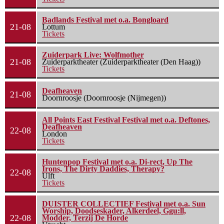
Badlands Festival met o.a. Bongloard
21-08
Lottum
Tickets
Zuiderpark Live: Wolfmother
21-08
Zuiderparktheater (Zuiderparktheater (Den Haag))
Tickets
Deafheaven
21-08
Doornroosje (Doornroosje (Nijmegen))
All Points East Festival Festival met o.a. Deftones,
Deafheaven
22-08
London
Tickets
Huntenpop Festival met o.a. Di-rect, Up The
Irons, The Dirty Daddies, Therapy?
22-08
Ulft
Tickets
DUISTER COLLECTIEF Festival met o.a. Sun
Worship, Doodseskader, Alkerdeel, Ggu:ll,
22-08
Modder, Terzij De Horde