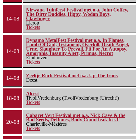
Nirwana Tuinfeest Festival met o.a. John Coffey,
The Dirty Daddies, Hiqpy, Wodan Boys,
14-08
Clawfinger
Lierop
Tickets
Dynamo MetalFest Festival met o.a. In Flames,
Lamb Of God, Testament, Overkill, Death Angel,
Urne, Slaughter To Prevail, Fit For An Autopsy,
14-08
Amorphis, Insanity Alert, Primus, Necrot
Eindhoven
Tickets
Zeeltje Rock Festival met o.a. Up The Irons
14-08
Deest
Alcest
18-08
TivoliVredenburg (TivoliVredenburg (Utrecht))
Tickets
Cabaret Vert Festival met o.a. Nick Cave & the
Bad Seeds, Deftones, Body Count feat. Ice-T
20-08
Charleville-Mézières
Tickets