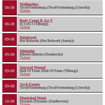
Wolfmother
08-08
TivoliVredenburg (TivoliVredenburg (Utrecht))
Tickets
Body Count ft. Ice-T
08-08
013 (013 (Tilburg))
Tickets
Hatebreed
09-08
Het Bolwerk (Het Bolwerk (Sneek))
Midnight
09-08
Bibelot (Bibelot (Dordrecht))
Tickets
Spectral Wound
09-08
Hall Of Fame (Hall Of Fame (Tilburg))
Tickets
Arch Enemy
09-08
TivoliVredenburg (TivoliVredenburg (Utrecht))
Municipal Waste
10-08
Dynamo (Dynamo (Eindhoven))
Tickets