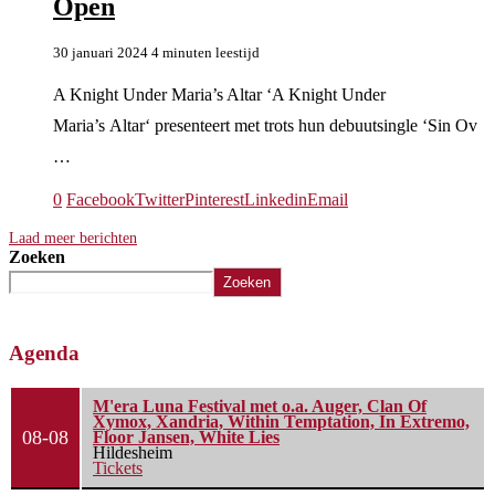
Open
30 januari 2024
4 minuten leestijd
A Knight Under Maria’s Altar ‘A Knight Under
Maria’s Altar‘ presenteert met trots hun debuutsingle ‘Sin Ov
…
0
Facebook
Twitter
Pinterest
Linkedin
Email
Laad meer berichten
Zoeken
Zoeken
Agenda
M'era Luna Festival met o.a. Auger, Clan Of
Xymox, Xandria, Within Temptation, In Extremo,
08-08
Floor Jansen, White Lies
Hildesheim
Tickets