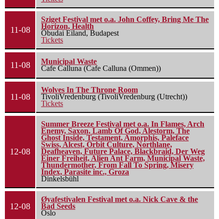
Sziget Festival met o.a. John Coffey, Bring Me The
Horizon, Health
11-08
Óbudai Eiland, Budapest
Tickets
Municipal Waste
11-08
Cafe Calluna (Cafe Calluna (Ommen))
Wolves In The Throne Room
11-08
TivoliVredenburg (TivoliVredenburg (Utrecht))
Tickets
Summer Breeze Festival met o.a. In Flames, Arch
Enemy, Saxon, Lamb Of God, Alestorm, The
Ghost Inside, Testament, Amorphis, Paleface
Swiss, Alcest, Orbit Culture, Northlane,
12-08
Deafheaven, Future Palace, Blackbraid, Der Weg
Einer Freiheit, Alien Ant Farm, Municipal Waste,
Thundermother, From Fall To Spring, Misery
Index, Parasite inc., Groza
Dinkelsbühl
Øyafestivalen Festival met o.a. Nick Cave & the
12-08
Bad Seeds
Oslo