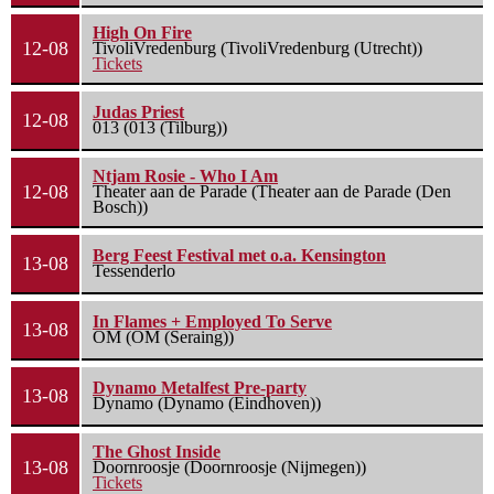
High On Fire
12-08
TivoliVredenburg (TivoliVredenburg (Utrecht))
Tickets
Judas Priest
12-08
013 (013 (Tilburg))
Ntjam Rosie - Who I Am
12-08
Theater aan de Parade (Theater aan de Parade (Den
Bosch))
Berg Feest Festival met o.a. Kensington
13-08
Tessenderlo
In Flames + Employed To Serve
13-08
OM (OM (Seraing))
Dynamo Metalfest Pre-party
13-08
Dynamo (Dynamo (Eindhoven))
The Ghost Inside
13-08
Doornroosje (Doornroosje (Nijmegen))
Tickets