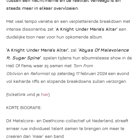
tussen een nachtmerrie en de realiteit vervaagd is en
steeds meer in elkaar overvloeien.
Met veel tempo variatie en een verpletterende breakdown met
intense dissonantie, zet ‘
A Knight Under Maria’s Altar’
een
duidelijke toon neer voor hun opkomende album.
‘A Knight Under Maria’s Altar’
, zal
‘Abyss Of Malevolence
ft. Sugar Spine’
spelen tijdens hun albumrelease show in de
Hall Of Fame, waar zij samen met
Torn From
Oblivion
en
Reformist
op zaterdag 17 februari 2024 een avond
vol keiharde riffs en slopende breakdowns zullen verzorgen.
(ticketlink vind je
hier
)
KORTE BIOGRAFIE:
Dit Metalcore- en Deathcore-collectief uit Nederland, streeft
ernaar ruw individueel talent samen te brengen om meer te
creëren dan ‘maar’ een band.