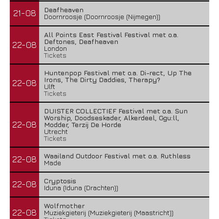
Deafheaven
21-08
Doornroosje (Doornroosje (Nijmegen))
All Points East Festival Festival met o.a.
Deftones, Deafheaven
22-08
London
Tickets
Huntenpop Festival met o.a. Di-rect, Up The
Irons, The Dirty Daddies, Therapy?
22-08
Ulft
Tickets
DUISTER COLLECTIEF Festival met o.a. Sun
Worship, Doodseskader, Alkerdeel, Ggu:ll,
22-08
Modder, Terzij De Horde
Utrecht
Tickets
Waailand Outdoor Festival met o.a. Ruthless
22-08
Made
Cryptosis
22-08
Iduna (Iduna (Drachten))
Wolfmother
22-08
Muziekgieterij (Muziekgieterij (Maastricht))