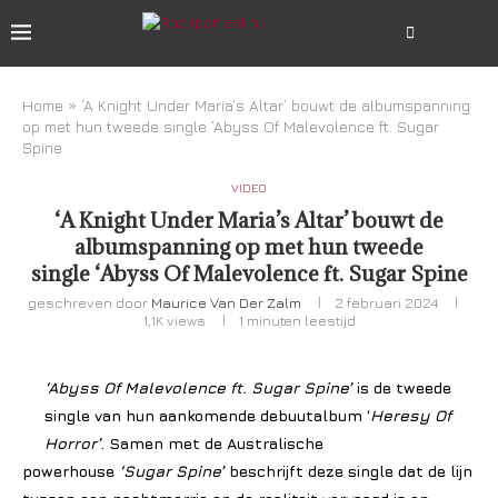
Home
»
‘A Knight Under Maria’s Altar’ bouwt de albumspanning
op met hun tweede single ‘Abyss Of Malevolence ft. Sugar
Spine
VIDEO
‘A Knight Under Maria’s Altar’ bouwt de
albumspanning op met hun tweede
single ‘Abyss Of Malevolence ft. Sugar Spine
geschreven door
Maurice Van Der Zalm
2 februari 2024
1,1K
views
1 minuten leestijd
‘Abyss Of Malevolence ft. Sugar Spine’
is de tweede
single van hun aankomende debuutalbum ‘
Heresy Of
Horror’
. Samen met de Australische
powerhouse
‘Sugar Spine’
beschrijft deze single dat de lijn