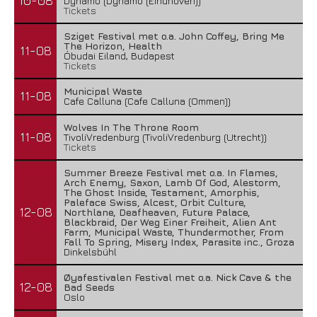
10-08
Dynamo (Dynamo (Eindhoven))
Tickets
Sziget Festival met o.a. John Coffey, Bring Me
The Horizon, Health
11-08
Óbudai Eiland, Budapest
Tickets
Municipal Waste
11-08
Cafe Calluna (Cafe Calluna (Ommen))
Wolves In The Throne Room
11-08
TivoliVredenburg (TivoliVredenburg (Utrecht))
Tickets
Summer Breeze Festival met o.a. In Flames,
Arch Enemy, Saxon, Lamb Of God, Alestorm,
The Ghost Inside, Testament, Amorphis,
Paleface Swiss, Alcest, Orbit Culture,
12-08
Northlane, Deafheaven, Future Palace,
Blackbraid, Der Weg Einer Freiheit, Alien Ant
Farm, Municipal Waste, Thundermother, From
Fall To Spring, Misery Index, Parasite inc., Groza
Dinkelsbühl
Øyafestivalen Festival met o.a. Nick Cave & the
12-08
Bad Seeds
Oslo