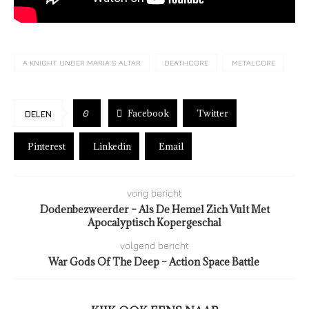
A KNIGHT UNDER MARIA'S ALTAR
DEATHCORE
METALCORE
Facebook
Twitter
0
DELEN
Pinterest
Linkedin
Email
vorig bericht
Dodenbezweerder – Als De Hemel Zich Vult Met
Apocalyptisch Kopergeschal
volgend bericht
War Gods Of The Deep – Action Space Battle