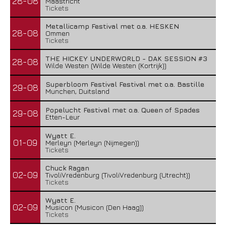
28-08
Maastricht
Tickets
Metallicamp Festival met o.a. HESKEN
28-08
Ommen
Tickets
THE HICKEY UNDERWORLD - DAK SESSION #3
28-08
Wilde Westen (Wilde Westen (Kortrijk))
Superbloom Festival Festival met o.a. Bastille
29-08
Munchen, Duitsland
Popelucht Festival met o.a. Queen of Spades
29-08
Etten-Leur
Wyatt E.
01-09
Merleyn (Merleyn (Nijmegen))
Tickets
Chuck Ragan
02-09
TivoliVredenburg (TivoliVredenburg (Utrecht))
Tickets
Wyatt E.
02-09
Musicon (Musicon (Den Haag))
Tickets