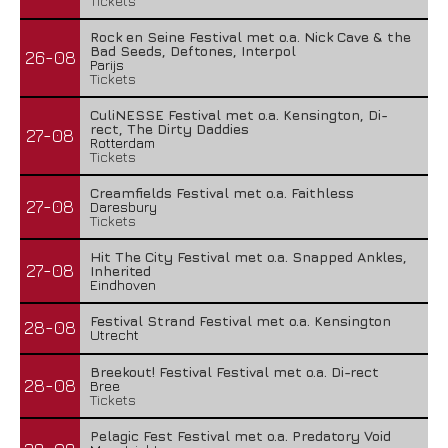
Tickets
Rock en Seine Festival met o.a. Nick Cave & the
Bad Seeds, Deftones, Interpol
26-08
Parijs
Tickets
CuliNESSE Festival met o.a. Kensington, Di-
rect, The Dirty Daddies
27-08
Rotterdam
Tickets
Creamfields Festival met o.a. Faithless
27-08
Daresbury
Tickets
Hit The City Festival met o.a. Snapped Ankles,
27-08
Inherited
Eindhoven
Festival Strand Festival met o.a. Kensington
28-08
Utrecht
Breekout! Festival Festival met o.a. Di-rect
28-08
Bree
Tickets
Pelagic Fest Festival met o.a. Predatory Void