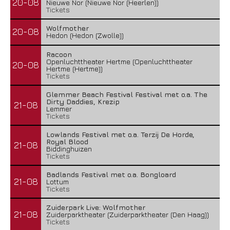
20-08
Nieuwe Nor (Nieuwe Nor (Heerlen))
Tickets
Wolfmother
20-08
Hedon (Hedon (Zwolle))
Racoon
Openluchttheater Hertme (Openluchttheater
20-08
Hertme (Hertme))
Tickets
Glemmer Beach Festival Festival met o.a. The
Dirty Daddies, Krezip
21-08
Lemmer
Tickets
Lowlands Festival met o.a. Terzij De Horde,
Royal Blood
21-08
Biddinghuizen
Tickets
Badlands Festival met o.a. Bongloard
21-08
Lottum
Tickets
Zuiderpark Live: Wolfmother
21-08
Zuiderparktheater (Zuiderparktheater (Den Haag))
Tickets