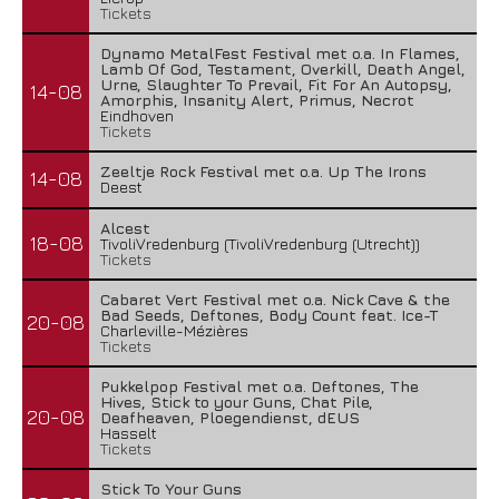
Tickets
Dynamo MetalFest Festival met o.a. In Flames,
Lamb Of God, Testament, Overkill, Death Angel,
Urne, Slaughter To Prevail, Fit For An Autopsy,
14-08
Amorphis, Insanity Alert, Primus, Necrot
Eindhoven
Tickets
Zeeltje Rock Festival met o.a. Up The Irons
14-08
Deest
Alcest
18-08
TivoliVredenburg (TivoliVredenburg (Utrecht))
Tickets
Cabaret Vert Festival met o.a. Nick Cave & the
Bad Seeds, Deftones, Body Count feat. Ice-T
20-08
Charleville-Mézières
Tickets
Pukkelpop Festival met o.a. Deftones, The
Hives, Stick to your Guns, Chat Pile,
20-08
Deafheaven, Ploegendienst, dEUS
Hasselt
Tickets
Stick To Your Guns