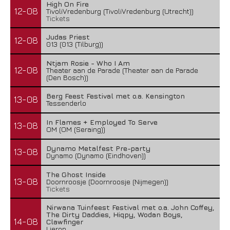
High On Fire
12-08
TivoliVredenburg (TivoliVredenburg (Utrecht))
Tickets
Judas Priest
12-08
013 (013 (Tilburg))
Ntjam Rosie - Who I Am
12-08
Theater aan de Parade (Theater aan de Parade
(Den Bosch))
Berg Feest Festival met o.a. Kensington
13-08
Tessenderlo
In Flames + Employed To Serve
13-08
OM (OM (Seraing))
Dynamo Metalfest Pre-party
13-08
Dynamo (Dynamo (Eindhoven))
The Ghost Inside
13-08
Doornroosje (Doornroosje (Nijmegen))
Tickets
Nirwana Tuinfeest Festival met o.a. John Coffey,
The Dirty Daddies, Hiqpy, Wodan Boys,
14-08
Clawfinger
Lierop