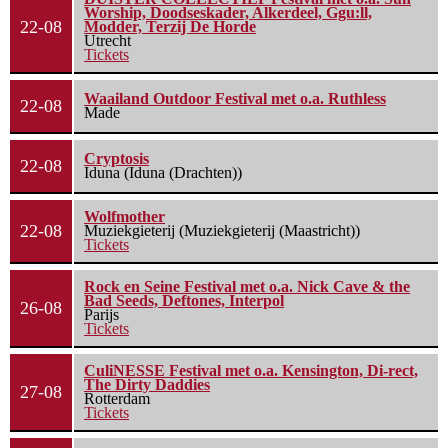
Worship, Doodseskader, Alkerdeel, Ggu:ll,
22-08
Modder, Terzij De Horde
Utrecht
Tickets
Waailand Outdoor Festival met o.a. Ruthless
22-08
Made
Cryptosis
22-08
Iduna (Iduna (Drachten))
Wolfmother
22-08
Muziekgieterij (Muziekgieterij (Maastricht))
Tickets
Rock en Seine Festival met o.a. Nick Cave & the
Bad Seeds, Deftones, Interpol
26-08
Parijs
Tickets
CuliNESSE Festival met o.a. Kensington, Di-rect,
The Dirty Daddies
27-08
Rotterdam
Tickets