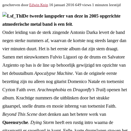
geschreven door
Edwin Knip
16 januari 2016
649
views
1 minuten leestijd
De tweede langspeler van deze in 2005 opgerichte
atmosferische metal band is een feit
.
Onder leiding van de sterk zingende Antonio Darka levert de band
negen sterke nummers af, waarvan de kortste nog steeds langer dan
vier minuten duurt. Het is het eerste album dat zijn stem draagt.
Samen met nieuwkomers Fulvio Liguori op de drums en Salvatore
Argiento op bas is de line up behoorlijk gewijzigd ten opzichte van
het debuutalbum
Apocalypse Machine
. Van de originele eerste
bezetting zijn nu alleen nog gitarist Domenico Natale en toetsenist
Cyrion Faith over.
Arachnophobia
en
Dragonfly’s Trail
j openen het
album. Krachtige nummers die uitblinken door het strakke
gitaarspel, snelle drums en mooie inbreng van toetsenist Faith.
Beyond This Scene
doet denken aan het betere werk van
Queensryche
.
Dying Storm
heeft een rustig intro waarna de
gitaarpartij er snoeihard in komt. Felle, korte drumslagen stuwen het