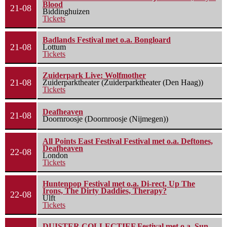
Blood
21-08
Biddinghuizen
Tickets
Badlands Festival met o.a. Bongloard
21-08
Lottum
Tickets
Zuiderpark Live: Wolfmother
21-08
Zuiderparktheater (Zuiderparktheater (Den Haag))
Tickets
Deafheaven
21-08
Doornroosje (Doornroosje (Nijmegen))
All Points East Festival Festival met o.a. Deftones,
Deafheaven
22-08
London
Tickets
Huntenpop Festival met o.a. Di-rect, Up The
Irons, The Dirty Daddies, Therapy?
22-08
Ulft
Tickets
DUISTER COLLECTIEF Festival met o.a. Sun