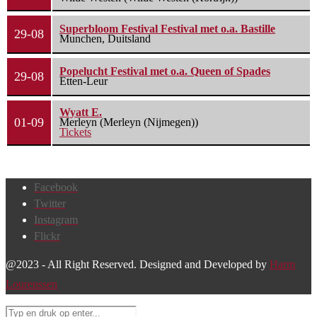
Superbloom Festival Festival met o.a. Bastille
29-08
Munchen, Duitsland
Popelucht Festival met o.a. Queen of Spades
29-08
Etten-Leur
Wyatt E.
01-09
Merleyn (Merleyn (Nijmegen))
Tickets
Facebook
Twitter
Instagram
Flickr
@2023 - All Right Reserved. Designed and Developed by
Harm
Lourenssen