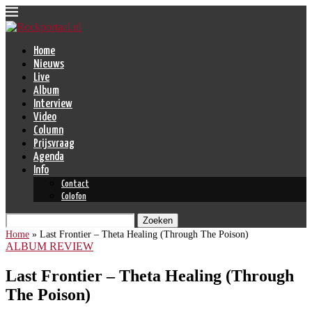
Home
Nieuws
Live
Album
Interview
Video
Column
Prijsvraag
Agenda
Info
Contact
Colofon
Zoeken
Home
»
Last Frontier – Theta Healing (Through The Poison)
ALBUM REVIEW
Last Frontier – Theta Healing (Through
The Poison)