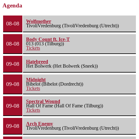
Agenda
Wolfmother
08-08
TivoliVredenburg (TivoliVredenburg (Utrecht))
Body Count ft. Ice-T
08-08
013 (013 (Tilburg))
Tickets
Hatebreed
09-08
Het Bolwerk (Het Bolwerk (Sneek))
Midnight
09-08
Bibelot (Bibelot (Dordrecht))
Tickets
Spectral Wound
09-08
Hall Of Fame (Hall Of Fame (Tilburg))
Tickets
Arch Enemy
09-08
TivoliVredenburg (TivoliVredenburg (Utrecht))