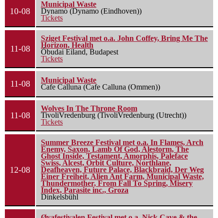
Municipal Waste
10-08
Dynamo (Dynamo (Eindhoven))
Tickets
Sziget Festival met o.a. John Coffey, Bring Me The
Horizon, Health
11-08
Óbudai Eiland, Budapest
Tickets
Municipal Waste
11-08
Cafe Calluna (Cafe Calluna (Ommen))
Wolves In The Throne Room
11-08
TivoliVredenburg (TivoliVredenburg (Utrecht))
Tickets
Summer Breeze Festival met o.a. In Flames, Arch
Enemy, Saxon, Lamb Of God, Alestorm, The
Ghost Inside, Testament, Amorphis, Paleface
Swiss, Alcest, Orbit Culture, Northlane,
12-08
Deafheaven, Future Palace, Blackbraid, Der Weg
Einer Freiheit, Alien Ant Farm, Municipal Waste,
Thundermother, From Fall To Spring, Misery
Index, Parasite inc., Groza
Dinkelsbühl
Øyafestivalen Festival met o.a. Nick Cave & the