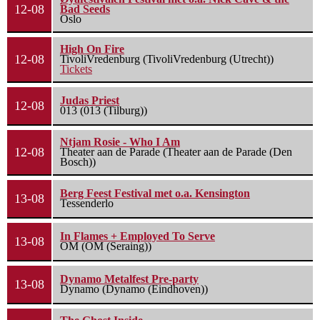
12-08
Bad Seeds
Oslo
High On Fire
12-08
TivoliVredenburg (TivoliVredenburg (Utrecht))
Tickets
Judas Priest
12-08
013 (013 (Tilburg))
Ntjam Rosie - Who I Am
12-08
Theater aan de Parade (Theater aan de Parade (Den
Bosch))
Berg Feest Festival met o.a. Kensington
13-08
Tessenderlo
In Flames + Employed To Serve
13-08
OM (OM (Seraing))
Dynamo Metalfest Pre-party
13-08
Dynamo (Dynamo (Eindhoven))