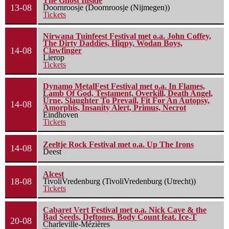
The Ghost Inside
13-08
Doornroosje (Doornroosje (Nijmegen))
Tickets
Nirwana Tuinfeest Festival met o.a. John Coffey,
The Dirty Daddies, Hiqpy, Wodan Boys,
14-08
Clawfinger
Lierop
Tickets
Dynamo MetalFest Festival met o.a. In Flames,
Lamb Of God, Testament, Overkill, Death Angel,
Urne, Slaughter To Prevail, Fit For An Autopsy,
14-08
Amorphis, Insanity Alert, Primus, Necrot
Eindhoven
Tickets
Zeeltje Rock Festival met o.a. Up The Irons
14-08
Deest
Alcest
18-08
TivoliVredenburg (TivoliVredenburg (Utrecht))
Tickets
Cabaret Vert Festival met o.a. Nick Cave & the
Bad Seeds, Deftones, Body Count feat. Ice-T
20-08
Charleville-Mézières