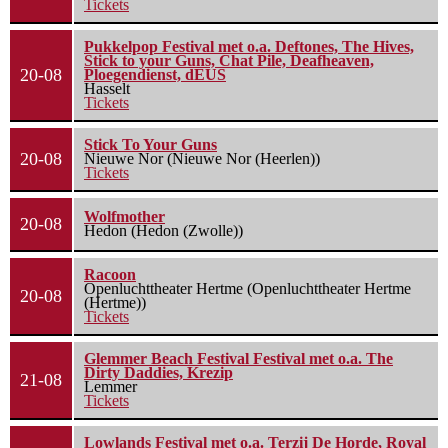
Tickets
Pukkelpop Festival met o.a. Deftones, The Hives,
Stick to your Guns, Chat Pile, Deafheaven,
20-08
Ploegendienst, dEUS
Hasselt
Tickets
Stick To Your Guns
20-08
Nieuwe Nor (Nieuwe Nor (Heerlen))
Tickets
Wolfmother
20-08
Hedon (Hedon (Zwolle))
Racoon
Openluchttheater Hertme (Openluchttheater Hertme
20-08
(Hertme))
Tickets
Glemmer Beach Festival Festival met o.a. The
Dirty Daddies, Krezip
21-08
Lemmer
Tickets
Lowlands Festival met o.a. Terzij De Horde, Royal