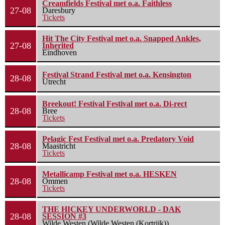
Creamfields Festival met o.a. Faithless
27-08
Daresbury
Tickets
Hit The City Festival met o.a. Snapped Ankles,
27-08
Inherited
Eindhoven
Festival Strand Festival met o.a. Kensington
28-08
Utrecht
Breekout! Festival Festival met o.a. Di-rect
28-08
Bree
Tickets
Pelagic Fest Festival met o.a. Predatory Void
28-08
Maastricht
Tickets
Metallicamp Festival met o.a. HESKEN
28-08
Ommen
Tickets
THE HICKEY UNDERWORLD - DAK
28-08
SESSION #3
Wilde Westen (Wilde Westen (Kortrijk))