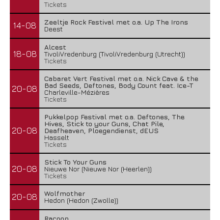
Tickets
Zeeltje Rock Festival met o.a. Up The Irons
14-08
Deest
Alcest
18-08
TivoliVredenburg (TivoliVredenburg (Utrecht))
Tickets
Cabaret Vert Festival met o.a. Nick Cave & the
Bad Seeds, Deftones, Body Count feat. Ice-T
20-08
Charleville-Mézières
Tickets
Pukkelpop Festival met o.a. Deftones, The
Hives, Stick to your Guns, Chat Pile,
20-08
Deafheaven, Ploegendienst, dEUS
Hasselt
Tickets
Stick To Your Guns
20-08
Nieuwe Nor (Nieuwe Nor (Heerlen))
Tickets
Wolfmother
20-08
Hedon (Hedon (Zwolle))
Racoon