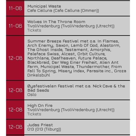
Municipal Waste
11-08
Cafe Calluna (Cafe Calluna (Ommen))
Wolves In The Throne Room
11-08
TivoliVredenburg (TivoliVredenburg (Utrecht))
Tickets
Summer Breeze Festival met o.a. In Flames,
Arch Enemy, Saxon, Lamb Of God, Alestorm,
The Ghost Inside, Testament, Amorphis,
Paleface Swiss, Alcest, Orbit Culture,
12-08
Northlane, Deafheaven, Future Palace,
Blackbraid, Der Weg Einer Freiheit, Alien Ant
Farm, Municipal Waste, Thundermother, From
Fall To Spring, Misery Index, Parasite inc., Groza
Dinkelsbühl
Øyafestivalen Festival met o.a. Nick Cave & the
12-08
Bad Seeds
Oslo
High On Fire
12-08
TivoliVredenburg (TivoliVredenburg (Utrecht))
Tickets
Judas Priest
12-08
013 (013 (Tilburg))