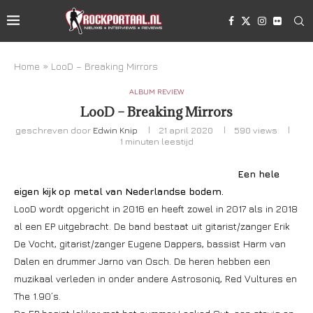
Home
»
LooD – Breaking Mirrors
ALBUM REVIEW
LooD – Breaking Mirrors
geschreven door
Edwin Knip
21 april 2020
590
views
1 minuten leestijd
Een hele
eigen kijk op metal van Nederlandse bodem.
LooD wordt opgericht in 2016 en heeft zowel in 2017 als in 2018
al een EP uitgebracht. De band bestaat uit gitarist/zanger Erik
De Vocht, gitarist/zanger Eugene Dappers, bassist Harm van
Dalen en drummer Jarno van Osch. De heren hebben een
muzikaal verleden in onder andere Astrosoniq, Red Vultures en
The 1.90’s.