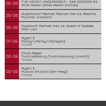
THE HICKEY UNDERWORLD - DAK SESSION #3
28-08
Wilde Westen (Wilde Westen (Kortrijk))
Superbloom Festival Festival met o.a. Bastille
29-08
Munchen, Duitsland
Popelucht Festival met o.a. Queen of Spades
29-08
Etten-Leur
Wyatt E.
01-09
Merleyn (Merleyn (Nijmegen))
Tickets
Chuck Ragan
02-09
TivoliVredenburg (TivoliVredenburg (Utrecht))
Tickets
Wyatt E.
02-09
Musicon (Musicon (Den Haag))
Tickets