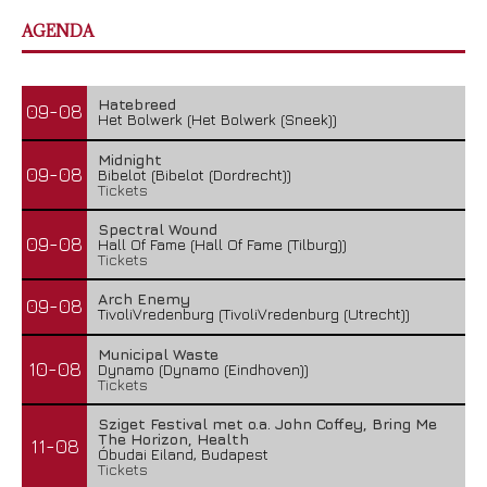
AGENDA
Hatebreed
09-08
Het Bolwerk (Het Bolwerk (Sneek))
Midnight
09-08
Bibelot (Bibelot (Dordrecht))
Tickets
Spectral Wound
09-08
Hall Of Fame (Hall Of Fame (Tilburg))
Tickets
Arch Enemy
09-08
TivoliVredenburg (TivoliVredenburg (Utrecht))
Municipal Waste
10-08
Dynamo (Dynamo (Eindhoven))
Tickets
Sziget Festival met o.a. John Coffey, Bring Me
The Horizon, Health
11-08
Óbudai Eiland, Budapest
Tickets