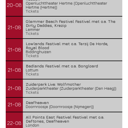
Openluchttheater Hertme (Openluchttheater
20-08
Hertme (Hertme))
Tickets
Glemmer Beach Festival Festival met o.a. The
Dirty Daddies, Krezip
21-08
Lemmer
Tickets
Lowlands Festival met o.a. Terzij De Horde,
Royal Blood
21-08
Biddinghuizen
Tickets
Badlands Festival met o.a. Bongloard
21-08
Lottum
Tickets
Zuiderpark Live: Wolfmother
21-08
Zuiderparktheater (Zuiderparktheater (Den Haag))
Tickets
Deafheaven
21-08
Doornroosje (Doornroosje (Nijmegen))
All Points East Festival Festival met o.a.
Deftones, Deafheaven
22-08
London