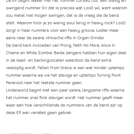
De EP begint lekker met het nummer Locked Out, een stevig en
swingend nummer. En dat is precies wat LooD wil, want waarom
zou metal niet mogen swingen, dat is de vraag die de band
stelt. Waarom hoor je zo weinig soul terug in heavy rock? LooD
zorgt in haar nummers voor een heavy groove, luister maar
eens naar de zware, ritmische riffs in Organ Grinder.
De band kent invloeden van Prong, Faith No More, Alice In
Chains en White Zombie. Beide zangers hebben hun eigen deel
in de lead- en backingvocalen waardoor de band extra
veelzijdig wordt. Fallen From Grace is een wat minder uptempo
nummer waarna we via het stevige en uptempo Turning Point
Paranoid naar het laatste nummer gaan.
Underworld begint met een paar zware, langzame riffs waarna
het nummer snel flink steviger wordt. Het nummer geeft maar
weer aan hoe verschillende de nummers van de band zijn op
deze EP, aan variëteit geen gebrek.