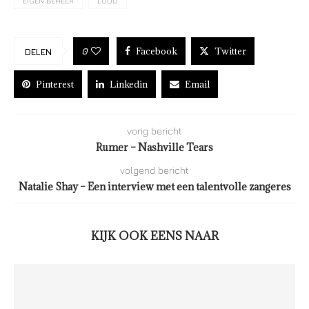
EIGEN BEHEER
LOOD
Facebook
Twitter
0
DELEN
Pinterest
Linkedin
Email
vorig bericht
Rumer – Nashville Tears
volgend bericht
Natalie Shay – Een interview met een talentvolle zangeres
KIJK OOK EENS NAAR