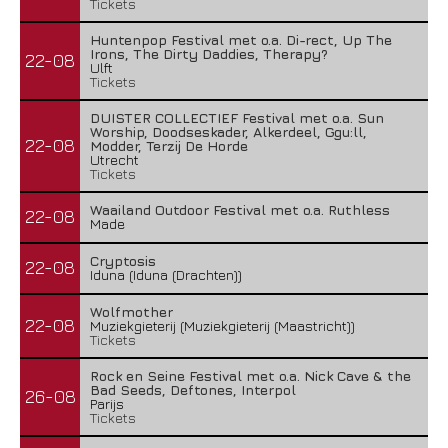
Tickets
Huntenpop Festival met o.a. Di-rect, Up The
Irons, The Dirty Daddies, Therapy?
22-08
Ulft
Tickets
DUISTER COLLECTIEF Festival met o.a. Sun
Worship, Doodseskader, Alkerdeel, Ggu:ll,
22-08
Modder, Terzij De Horde
Utrecht
Tickets
Waailand Outdoor Festival met o.a. Ruthless
22-08
Made
Cryptosis
22-08
Iduna (Iduna (Drachten))
Wolfmother
22-08
Muziekgieterij (Muziekgieterij (Maastricht))
Tickets
Rock en Seine Festival met o.a. Nick Cave & the
Bad Seeds, Deftones, Interpol
26-08
Parijs
Tickets