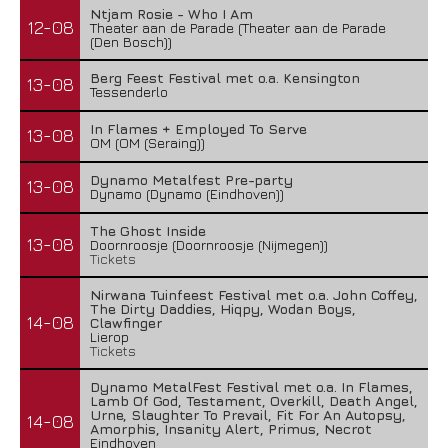
Ntjam Rosie - Who I Am
12-08
Theater aan de Parade (Theater aan de Parade
(Den Bosch))
Berg Feest Festival met o.a. Kensington
13-08
Tessenderlo
In Flames + Employed To Serve
13-08
OM (OM (Seraing))
Dynamo Metalfest Pre-party
13-08
Dynamo (Dynamo (Eindhoven))
The Ghost Inside
13-08
Doornroosje (Doornroosje (Nijmegen))
Tickets
Nirwana Tuinfeest Festival met o.a. John Coffey,
The Dirty Daddies, Hiqpy, Wodan Boys,
14-08
Clawfinger
Lierop
Tickets
Dynamo MetalFest Festival met o.a. In Flames,
Lamb Of God, Testament, Overkill, Death Angel,
Urne, Slaughter To Prevail, Fit For An Autopsy,
14-08
Amorphis, Insanity Alert, Primus, Necrot
Eindhoven