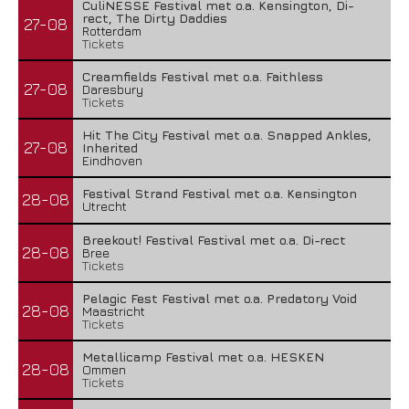
CuliNESSE Festival met o.a. Kensington, Di-
rect, The Dirty Daddies
27-08
Rotterdam
Tickets
Creamfields Festival met o.a. Faithless
27-08
Daresbury
Tickets
Hit The City Festival met o.a. Snapped Ankles,
27-08
Inherited
Eindhoven
Festival Strand Festival met o.a. Kensington
28-08
Utrecht
Breekout! Festival Festival met o.a. Di-rect
28-08
Bree
Tickets
Pelagic Fest Festival met o.a. Predatory Void
28-08
Maastricht
Tickets
Metallicamp Festival met o.a. HESKEN
28-08
Ommen
Tickets