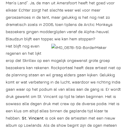
Man’s Land”. Ja, de man uit Amersfoort heeft het goed voor
elkaar. Echter zorgt het slechte weer wel voor meer
geroezemoes in de tent, maar gelukkig is het nog niet zo
dramatisch zoals in 2006, toen tijdens de Arctic Monkeys
bezoekers gingen modderglijden vanaf de Alpha-heuvel.
Blaudzun blijft een topper, wie kan hem stoppen?
Het blijft nog even
regenen en het lijkt
erop dat Skrillex op een mogelijk ongewenst grote groep
bezoekers kan rekenen. Rockportaal heeft deze artiest niet op
de planning staan en wil graag elders gaan kijken. Gelukkig
komt er wat verbetering in de lucht, waardoor we richting India
gaan waar op het podium al van alles aan de gang is. Er wordt
druk gewerkt om St. Vincent op tijd te laten beginnen. Het is
sowieso alle dagen druk met crew op de diverse podia. Het is
een klus om altijd alles binnen de geplande tijd klaar te
hebben
. St. Vincent
is ook een de artiesten met een nieuw
album op Lowlands. Als de show begint zijn de ogen meteen