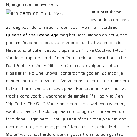
Nijmegen een nieuwe kans….
Het slotstuk van
Lowlands is op deze
zondag voor de formatie rondom Josh Homme. Inderdaad
Queens of the Stone Age
mag het licht uitdoen op het Alpha-
podium. De band speelde al eerder op dit festival en ook is
Nederland al vaker bezocht tijdens de “…Like Clockwork-tour”.
Vandaag trapt de band af met “You Think I Ain’t Worth A Dollar,
But I Feel Like I Am A Millionaire” om er vervolgens meteen
klassieker “No One Knows” achteraan te gooien. Zo maak je
meteen indruk op deze tent. Vervolgens is het tijd om nummers
te laten horen van de nieuwe plaat. Een behoorlijk aan nieuwe
tracks komt voorbij, waaronder de singles “If I Had A Tail” en
“My God Is The Sun”. Voor sommigen is het wel even wennen,
want een aantal tracks zijn aan de rustige kant, maar worden
formidabel uitgevoerd. Gaat Queens of the Stone Age het dan
over een rustigere boeg gooien? Nee, natuurlijk niet. Met “Little
Sister” wordt het hardere werk ingestart en met een glimlach