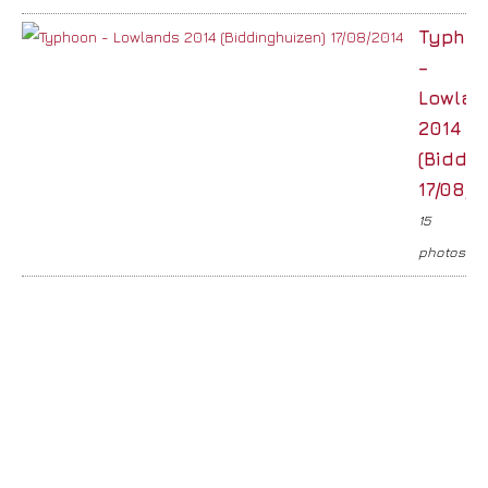
Typho
–
Lowlan
2014
(Biddin
17/08/2
15
photos