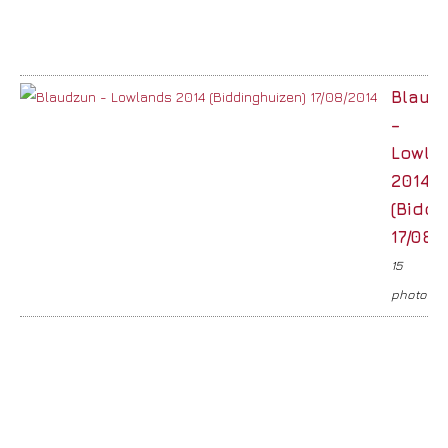
Blaud
–
Lowla
2014
(Biddi
17/08/
15
photos