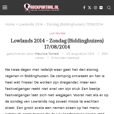
Home
»
Lowlands 2014 – Zondag (Biddinghuizen) 17/08/2014
LIVE REVIEW
Lowlands 2014 – Zondag (Biddinghuizen)
17/08/2014
geschreven door
Maurice Tonies
20 augustus 2014
594
views
9 minuten leestijd
Na twee dagen met redelijk weer gaat het dan alsnog
regenen in Biddinghuizen. De camping ontwaakt en het is
heel wat frisser. De wolken zijn dreigender, maar een
festivalganger raakt niet snel van zijn stuk. Een beetje
festivalganger laat zich niet wegjagen. Vooral niet als er op
de zondag van Lowlands nog zoveel moois te wachten
staat. Een groot scala aan namen staan op het menu
achter de grote torens die de Lowlandsingang sieren. Wat