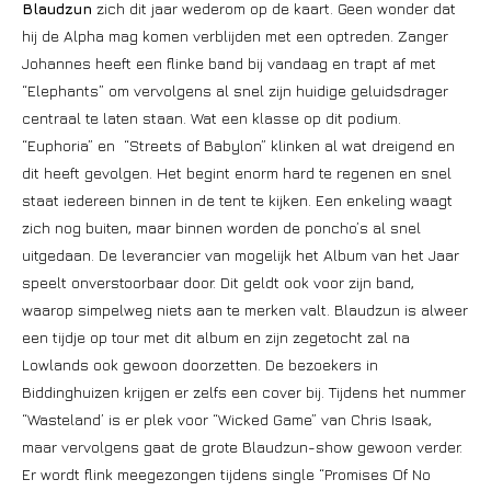
Blaudzun
zich dit jaar wederom op de kaart. Geen wonder dat
hij de Alpha mag komen verblijden met een optreden. Zanger
Johannes heeft een flinke band bij vandaag en trapt af met
“Elephants” om vervolgens al snel zijn huidige geluidsdrager
centraal te laten staan. Wat een klasse op dit podium.
“Euphoria” en “Streets of Babylon” klinken al wat dreigend en
dit heeft gevolgen. Het begint enorm hard te regenen en snel
staat iedereen binnen in de tent te kijken. Een enkeling waagt
zich nog buiten, maar binnen worden de poncho’s al snel
uitgedaan. De leverancier van mogelijk het Album van het Jaar
speelt onverstoorbaar door. Dit geldt ook voor zijn band,
waarop simpelweg niets aan te merken valt. Blaudzun is alweer
een tijdje op tour met dit album en zijn zegetocht zal na
Lowlands ook gewoon doorzetten. De bezoekers in
Biddinghuizen krijgen er zelfs een cover bij. Tijdens het nummer
“Wasteland’ is er plek voor “Wicked Game” van Chris Isaak,
maar vervolgens gaat de grote Blaudzun-show gewoon verder.
Er wordt flink meegezongen tijdens single “Promises Of No