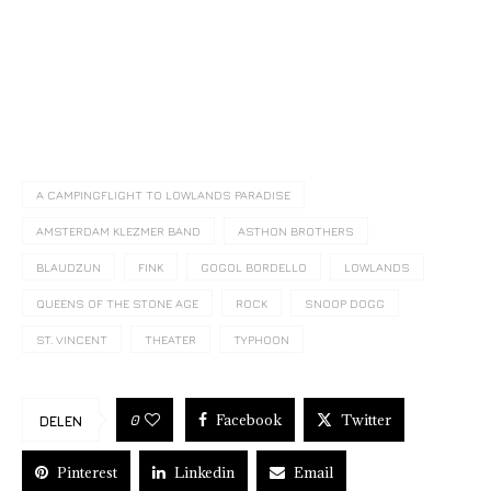
A CAMPINGFLIGHT TO LOWLANDS PARADISE
AMSTERDAM KLEZMER BAND
ASTHON BROTHERS
BLAUDZUN
FINK
GOGOL BORDELLO
LOWLANDS
QUEENS OF THE STONE AGE
ROCK
SNOOP DOGG
ST. VINCENT
THEATER
TYPHOON
Facebook
Twitter
0
DELEN
Pinterest
Linkedin
Email