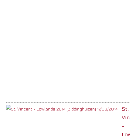
St.
Vinc
–
Lowl