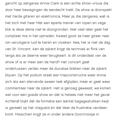
gericht op zangeres Annie Clark is een echte show-vrouw die
door haar bewegingen de aandacht trekt. De show is doorspekt
met harde gitaren en elektronica, Maar ja, die zangeres, wat is
het toch met haar. Met een aparte manier van lopen en vage
blik is deze dame niet te doorgronden. Niet veel later gaat het
compleet mis in het optreden. Kwaad gooit ze haar gitaar neer
om vervolgens luid te tieren en vloeken. Nee, het is niet de dag
van St. Vincent. Aan de zijkant krijgt de techniek er flink van
langs als ze daarna weer terugkeert. Is dit onderdeel van de
show of is er meer aan de hand? Het concert gaat
ondertussen verder, maar de duivelse blikken naar de zijkant
blijven. Op het podium staat een trapconstructie waar Annie
zich als een stervende zwaan laat afglijden, maar er gaat weer
commentaar naar de zijkant. Het is genoeg geweest, we komen
wel voor een goede show en dat is helaas niet meer het geval.
Achteraf blijkt dat de formatie een aantal bagagestukken kwijt
is geraakt op het vliegveld en dat daar de frustratie vandaan
komt. Misschien krijgt ze in onder andere Doornroosje in