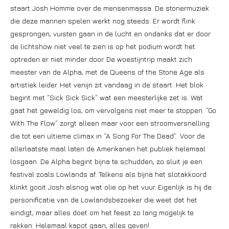
staart Josh Homme over de mensenmassa. De stonermuziek
die deze mannen spelen werkt nog steeds. Er wordt flink
gesprongen, vuisten gaan in de lucht en ondanks dat er door
de lichtshow niet veel te zien is op het podium wordt het
optreden er niet minder door. De woestijntrip maakt zich
meester van de Alpha, met de Queens of the Stone Age als
artistiek leider. Het venijn zit vandaag in de staart. Het blok
begint met “Sick Sick Sick” wat een meesterlijke zet is. Wat
gaat het geweldig los, om vervolgens niet meer te stoppen. “Go
With The Flow” zorgt alleen maar voor een stroomversnelling
die tot een ultieme climax in “A Song For The Dead”. Voor de
allerlaatste maal laten de Amerikanen het publiek helemaal
losgaan. De Alpha begint bijna te schudden, zo sluit je een
festival zoals Lowlands af. Telkens als bijna het slotakkoord
klinkt gooit Josh alsnog wat olie op het vuur. Eigenlijk is hij de
personificatie van de Lowlandsbezoeker die weet dat het
eindigt, maar alles doet om het feest zo lang mogelijk te
rekken. Helemaal kapot gaan, alles geven!