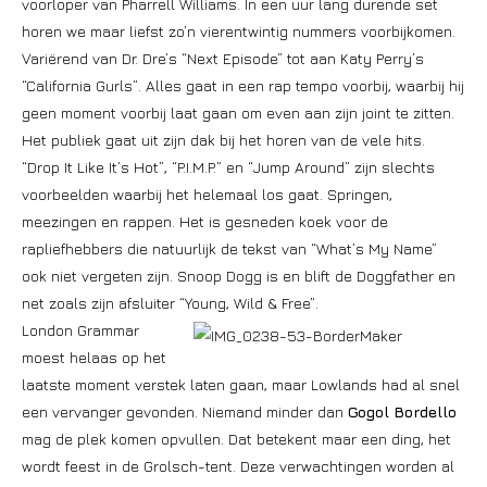
voorloper van Pharrell Williams. In een uur lang durende set
horen we maar liefst zo’n vierentwintig nummers voorbijkomen.
Variërend van Dr. Dre’s “Next Episode” tot aan Katy Perry’s
“California Gurls”. Alles gaat in een rap tempo voorbij, waarbij hij
geen moment voorbij laat gaan om even aan zijn joint te zitten.
Het publiek gaat uit zijn dak bij het horen van de vele hits.
“Drop It Like It’s Hot”, “P.I.M.P.” en “Jump Around” zijn slechts
voorbeelden waarbij het helemaal los gaat. Springen,
meezingen en rappen. Het is gesneden koek voor de
rapliefhebbers die natuurlijk de tekst van “What’s My Name”
ook niet vergeten zijn. Snoop Dogg is en blift de Doggfather en
net zoals zijn afsluiter “Young, Wild & Free”.
London Grammar
moest helaas op het
laatste moment verstek laten gaan, maar Lowlands had al snel
een vervanger gevonden. Niemand minder dan
Gogol Bordello
mag de plek komen opvullen. Dat betekent maar een ding, het
wordt feest in de Grolsch-tent. Deze verwachtingen worden al