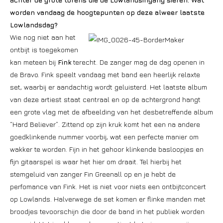
worden vandaag de hoogtepunten op deze alweer laatste
Lowlandsdag?
Wie nog niet aan het
ontbijt is toegekomen
kan meteen bij
Fink
terecht. De zanger mag de dag openen in
de Bravo. Fink speelt vandaag met band een heerlijk relaxte
set, waarbij er aandachtig wordt geluisterd. Het laatste album
van deze artiest staat centraal en op de achtergrond hangt
een grote vlag met de afbeelding van het desbetreffende album
“Hard Believer”. Zittend op zijn kruk komt het een na andere
goedklinkende nummer voorbij, wat een perfecte manier om
wakker te worden. Fijn in het gehoor klinkende basloopjes en
fijn gitaarspel is waar het hier om draait. Tel hierbij het
stemgeluid van zanger Fin Greenall op en je hebt de
perfomance van Fink. Het is niet voor niets een ontbijtconcert
op Lowlands. Halverwege de set komen er flinke manden met
broodjes tevoorschijn die door de band in het publiek worden