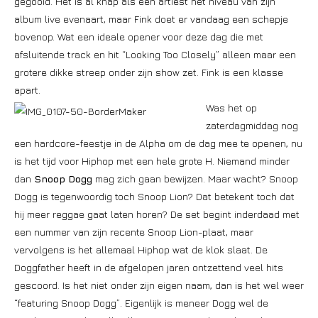
gegooid. Het is al knap als een artiest het niveau van zijn
album live evenaart, maar Fink doet er vandaag een schepje
bovenop. Wat een ideale opener voor deze dag die met
afsluitende track en hit “Looking Too Closely” alleen maar een
grotere dikke streep onder zijn show zet. Fink is een klasse
apart.
Was het op
zaterdagmiddag nog
een hardcore-feestje in de Alpha om de dag mee te openen, nu
is het tijd voor Hiphop met een hele grote H. Niemand minder
dan
Snoop Dogg
mag zich gaan bewijzen. Maar wacht? Snoop
Dogg is tegenwoordig toch Snoop Lion? Dat betekent toch dat
hij meer reggae gaat laten horen? De set begint inderdaad met
een nummer van zijn recente Snoop Lion-plaat, maar
vervolgens is het allemaal Hiphop wat de klok slaat. De
Doggfather heeft in de afgelopen jaren ontzettend veel hits
gescoord. Is het niet onder zijn eigen naam, dan is het wel weer
“featuring Snoop Dogg”. Eigenlijk is meneer Dogg wel de