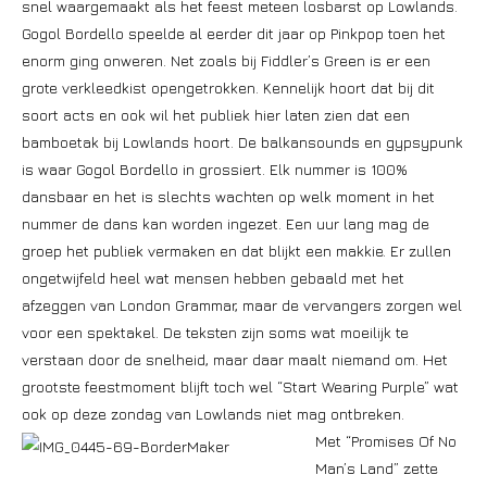
snel waargemaakt als het feest meteen losbarst op Lowlands.
Gogol Bordello speelde al eerder dit jaar op Pinkpop toen het
enorm ging onweren. Net zoals bij Fiddler’s Green is er een
grote verkleedkist opengetrokken. Kennelijk hoort dat bij dit
soort acts en ook wil het publiek hier laten zien dat een
bamboetak bij Lowlands hoort. De balkansounds en gypsypunk
is waar Gogol Bordello in grossiert. Elk nummer is 100%
dansbaar en het is slechts wachten op welk moment in het
nummer de dans kan worden ingezet. Een uur lang mag de
groep het publiek vermaken en dat blijkt een makkie. Er zullen
ongetwijfeld heel wat mensen hebben gebaald met het
afzeggen van London Grammar, maar de vervangers zorgen wel
voor een spektakel. De teksten zijn soms wat moeilijk te
verstaan door de snelheid, maar daar maalt niemand om. Het
grootste feestmoment blijft toch wel “Start Wearing Purple” wat
ook op deze zondag van Lowlands niet mag ontbreken.
Met “Promises Of No
Man’s Land” zette