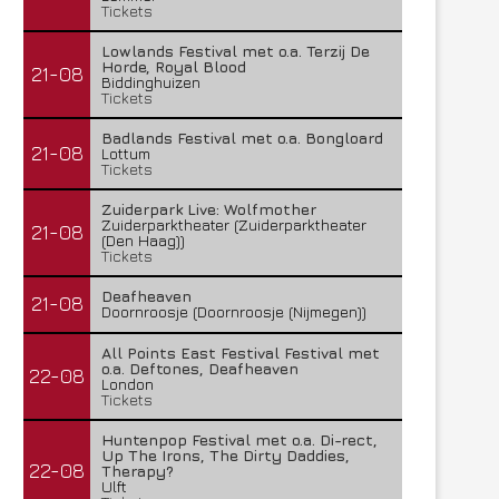
Tickets
Lowlands Festival met o.a. Terzij De
Horde, Royal Blood
21-08
Biddinghuizen
Tickets
Badlands Festival met o.a. Bongloard
21-08
Lottum
Tickets
Zuiderpark Live: Wolfmother
Zuiderparktheater (Zuiderparktheater
21-08
(Den Haag))
Tickets
Deafheaven
21-08
Doornroosje (Doornroosje (Nijmegen))
All Points East Festival Festival met
o.a. Deftones, Deafheaven
22-08
London
Tickets
Huntenpop Festival met o.a. Di-rect,
Up The Irons, The Dirty Daddies,
22-08
Therapy?
Ulft