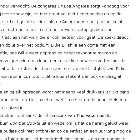
n haar verwacht. De zangeres uit Los Angeles zorgt vandaag voor
j deze show zijn, de tent staat vol met tienermeiden en op de
ste. Luid gejuicht klinkt als de Amerikaanse het podium komt
 direct een schot in de roos, er wordt volop gedanst en
iest aan het werk die er ook meteen voor gaat. Ze zoekt direct
en dolle over het podium. Billie Eilish is een dame met een
efde, nee Billie weet depressies bespreekbaar te maken en
eze volgers zien hun idool een te gekke show neerzetten met de
 beats, de teksten, de choreografie en vooral de styling van Billie
een ster in zo’n outfit. Billie Eilish tekent dan ook vandaag al
!
n bij elk optreden wordt het ineens veel drukker. Het lijkt bijna
kan schuilen. Het is echter wel fijn als er op de
schuilplek een
rde pizza in
eineken-tent klinkt de intromuziek van
The Vaccines
.De
album
Combat Sports
uit en wederom is het de heren gelukt weer
e oudjes ook niet ontbreken op de setlist en een uur lang mag de
in laten gaan. Het is praktisch niet mogelijk om een dansje te