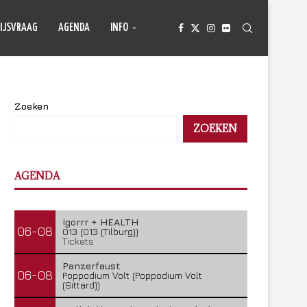
IJSVRAAG
AGENDA
INFO
Zoeken
ZOEKEN
AGENDA
Igorrr + HEALTH
06-08
013 (013 (Tilburg))
Tickets
Panzerfaust
06-08
Poppodium Volt (Poppodium Volt
(Sittard))