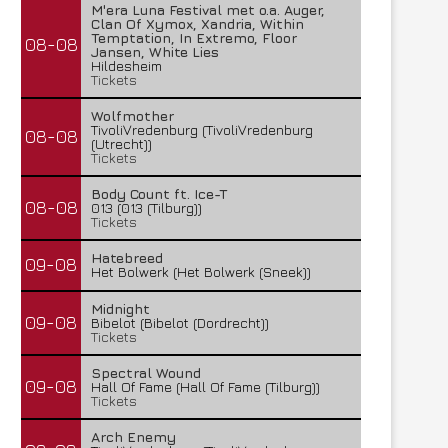
M'era Luna Festival met o.a. Auger,
Clan Of Xymox, Xandria, Within
Temptation, In Extremo, Floor
08-08
Jansen, White Lies
Hildesheim
Tickets
Wolfmother
TivoliVredenburg (TivoliVredenburg
08-08
(Utrecht))
Tickets
Body Count ft. Ice-T
08-08
013 (013 (Tilburg))
Tickets
Hatebreed
09-08
Het Bolwerk (Het Bolwerk (Sneek))
Midnight
09-08
Bibelot (Bibelot (Dordrecht))
Tickets
Spectral Wound
09-08
Hall Of Fame (Hall Of Fame (Tilburg))
Tickets
Arch Enemy