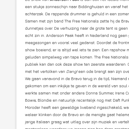
een stukje zonneschijn naar Biddinghuizen en vanaf het 
achterzak. De rappende drummer is gehuld in een zomers
Samen met zijn band The Free Nationals zette hij de Bra
dunnetjes over. De verhuizing naar de grote tent is geen
echt zin in. Anderson Paak heeft in Nederland nog geen 
meegezongen en vooral veel gedanst. Doordat de frontma
show boeiend, er is altijd wel iets te zien. Een rapsho
geluiden simpelweg van tape komen. The Free Nationals 
publiek kan dan ook deze show ten zeerste waarderen. 
met het vertolken van
Dang!
een ode brengt aan zijn ove
We gaan vanavond in de Bravo terug in de tijd, Niemand
gekomen om een inkijkje te geven in de wereld van soul 
werkte samen met
onder andere Donna Summer, Irene Ca
Bowie, Blondie en natuurlijk recentelijk nog met Daft Pu
Moroder heeft een geweldige liveband ingeschakeld, waa
weleer klinken door de Bravo en de menigte gaat helema
jarige Italiaan graag wat uitleg over zijn muziek en vert
masterclass waardoor we ineens zien hoe deze grootmeest