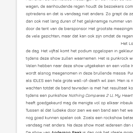
wagen, de aanhoudende regen houdt de bezoekers compac
optredens en dat is vandaag niet anders. Zo grapt de 
dan ook niet lang duren of het gelijknamige nummer va
door de tent van de biersponsor. Het grootste meezin
de vele gezichten, maar dat kan ook zijn omdat de regen
Het L
de dag. Het vijftal komt het podium opgelopen in gekleur
tijdens deze show zullen waarnemen. Het is punkrock wa
Velen hebben naar deze show uitgekeken en een volle In
wordt alsnog meegenomen in deze brullende massa. Pun
als IDLES een hele grote wall-of-death wil zien. Men is ni
wachten totdat de band tevreden is met het resultaat k
tijdens een punkshow
Nothing Compares 2 U
,
My Heart 
heeft goedgekeurd mag de menigte vol op elkaar inbeuke
Tussen al dat ludieke door zien we een band aan het we
nog goed kunnen spelen ook. Zoals een rockshow betaam
vandaag niet anders. Na deze show moet iedereen dan 
De show van
Anderson Paak
is dan ook het ideale mo