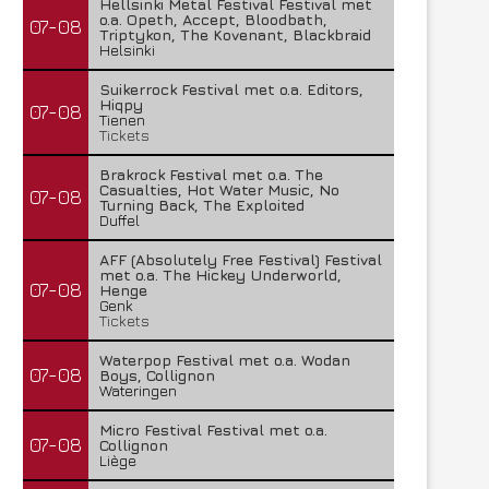
Hellsinki Metal Festival Festival met
o.a. Opeth, Accept, Bloodbath,
07-08
Triptykon, The Kovenant, Blackbraid
Helsinki
Suikerrock Festival met o.a. Editors,
Hiqpy
07-08
Tienen
Tickets
Brakrock Festival met o.a. The
Casualties, Hot Water Music, No
07-08
Turning Back, The Exploited
Duffel
AFF (Absolutely Free Festival) Festival
met o.a. The Hickey Underworld,
07-08
Henge
Genk
Tickets
Waterpop Festival met o.a. Wodan
07-08
Boys, Collignon
Wateringen
Micro Festival Festival met o.a.
07-08
Collignon
Liège