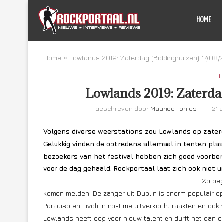
HOME
Home
»
Lowlands 2019: Zaterdag (Biddinghuizen) 17/08
L
Lowlands 2019: Zaterda
geschreven door
Maurice Tonies
21 
Volgens diverse weerstations zou Lowlands op zaterd
Gelukkig vinden de optredens allemaal in tenten plaa
bezoekers van het festival hebben zich goed voorbe
voor de dag gehaald. Rockportaal laat zich ook niet 
Zo be
komen melden. De zanger uit Dublin is enorm populair o
Paradiso en Tivoli in no-time uitverkocht raakten en oo
Lowlands heeft oog voor nieuw talent en durft het dan