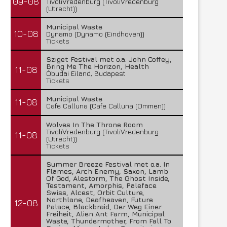
09-08
TivoliVredenburg (TivoliVredenburg
(Utrecht))
Municipal Waste
10-08
Dynamo (Dynamo (Eindhoven))
Tickets
Sziget Festival met o.a. John Coffey,
Bring Me The Horizon, Health
11-08
Óbudai Eiland, Budapest
Tickets
Municipal Waste
11-08
Cafe Calluna (Cafe Calluna (Ommen))
Wolves In The Throne Room
TivoliVredenburg (TivoliVredenburg
11-08
(Utrecht))
Tickets
Summer Breeze Festival met o.a. In
Flames, Arch Enemy, Saxon, Lamb
Of God, Alestorm, The Ghost Inside,
Testament, Amorphis, Paleface
Swiss, Alcest, Orbit Culture,
Northlane, Deafheaven, Future
12-08
Palace, Blackbraid, Der Weg Einer
Freiheit, Alien Ant Farm, Municipal
Waste, Thundermother, From Fall To