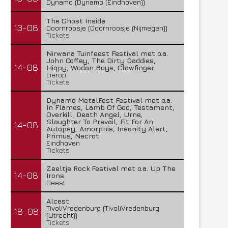
Dynamo (Dynamo (Eindhoven))
The Ghost Inside
13-08
Doornroosje (Doornroosje (Nijmegen))
Tickets
Nirwana Tuinfeest Festival met o.a.
John Coffey, The Dirty Daddies,
14-08
Hiqpy, Wodan Boys, Clawfinger
Lierop
Tickets
Dynamo MetalFest Festival met o.a.
In Flames, Lamb Of God, Testament,
Overkill, Death Angel, Urne,
Slaughter To Prevail, Fit For An
14-08
Autopsy, Amorphis, Insanity Alert,
Primus, Necrot
Eindhoven
Tickets
Zeeltje Rock Festival met o.a. Up The
14-08
Irons
Deest
Alcest
TivoliVredenburg (TivoliVredenburg
18-08
(Utrecht))
Tickets