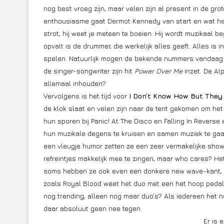
nog best vroeg zijn, maar velen zijn al present in de grot
enthousiasme gaat Dermot Kennedy van start en wat heeft 
strot, hij weet je meteen te boeien. Hij wordt muzikaal 
opvalt is de drummer, die werkelijk alles geeft. Alles is 
spelen. Natuurlijk mogen de bekende nummers vandaag n
de singer-songwriter zijn hit
Power Over Me
inzet. De Al
allemaal inhouden?
Vervolgens is het tijd voor
I Don’t Know How But They
de klok slaat en velen zijn naar de tent gekomen om het 
hun sporen bij Panic! At The Disco en Falling In Reverse
hun muzikale degens te kruisen en samen muziek te gaa
een vleugje humor zetten ze een zeer vermakelijke show 
refreintjes makkelijk mee te zingen, maar who cares? He
soms hebben ze ook even een donkere new wave-kant, maa
zoals Royal Blood weet het duo met een het hoop pedal
nog trending, alleen nog maar duo’s? Als iedereen het 
daar absoluut geen nee tegen.
Er is 