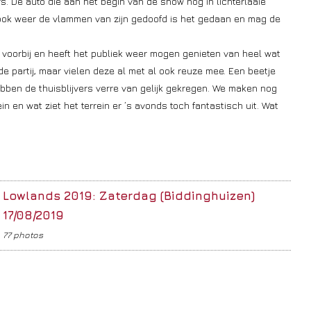
s. De auto die aan het begin van de show nog in lichterlaaie
ook weer de vlammen van zijn gedoofd is het gedaan en mag de
 voorbij en heeft het publiek weer mogen genieten van heel wat
 partij, maar vielen deze al met al ook reuze mee. Een beetje
ebben de thuisblijvers verre van gelijk gekregen. We maken nog
n en wat ziet het terrein er ’s avonds toch fantastisch uit. Wat
Lowlands 2019: Zaterdag (Biddinghuizen)
17/08/2019
77 photos