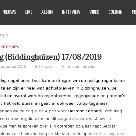
NIEUWS
LIVE
ALBUM
INTERVIEW
VIDEO
COLUMN
PR
/2019
IVE REVIEW
g (Biddinghuizen) 17/08/2019
augustus 2019
817
views
10 minuten leestijd
ag nogal eens last kunnen krijgen van de nodige regenbuien.
ts en zijn er heel wat schuilplekken in Biddinghuizen. De
reid en overal worden regenlaarzen, regenjassen en poncho’s
uit het veld slaan en gaat er ook weer volop tegenaan.
ginnen we de dag in de Alpha waar
Dermot Kennedy
zich mag
p de streamingdiensten en dit zorgde ervoor dat shows in
k was men te spreken over zijn optreden op Best Kept Secret.
 ook aan om hem vandaag de Alpha te laten openen. Het mag dan