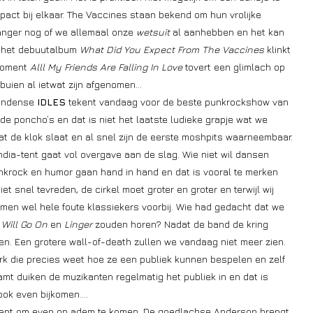
t bij elkaar. The Vaccines staan bekend om hun vrolijke
zanger nog of we allemaal onze
wetsuit
al aanhebben en het kan
n het debuutalbum
What Did You Expect From The Vaccines
klinkt
gmoment
Alll My Friends Are Falling In Love
tovert een glimlach op
buien al ietwat zijn afgenomen…
ondense
IDLES
tekent vandaag voor de beste punkrockshow van
de poncho’s en dat is niet het laatste ludieke grapje wat we
t de klok slaat en al snel zijn de eerste moshpits waarneembaar.
dia-tent gaat vol overgave aan de slag. Wie niet wil dansen
krock en humor gaan hand in hand en dat is vooral te merken
et snel tevreden, de cirkel moet groter en groter en terwijl wij
omen wel hele foute klassiekers voorbij. Wie had gedacht dat we
Will Go On
en
Linger
zouden horen? Nadat de band de kring
n. Een grotere wall-of-death zullen we vandaag niet meer zien.
rk die precies weet hoe ze een publiek kunnen bespelen en zelf
t duiken de muzikanten regelmatig het publiek in en dat is
ook even bijkomen….
ment om even op adem te komen. De goedlachse Anderson brengt