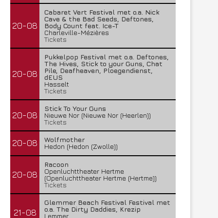
Cabaret Vert Festival met o.a. Nick
Cave & the Bad Seeds, Deftones,
20-08
Body Count feat. Ice-T
Charleville-Mézières
Tickets
Pukkelpop Festival met o.a. Deftones,
The Hives, Stick to your Guns, Chat
Pile, Deafheaven, Ploegendienst,
20-08
dEUS
Hasselt
Tickets
Stick To Your Guns
20-08
Nieuwe Nor (Nieuwe Nor (Heerlen))
Tickets
Wolfmother
20-08
Hedon (Hedon (Zwolle))
Racoon
Openluchttheater Hertme
20-08
(Openluchttheater Hertme (Hertme))
Tickets
Glemmer Beach Festival Festival met
o.a. The Dirty Daddies, Krezip
21-08
Lemmer