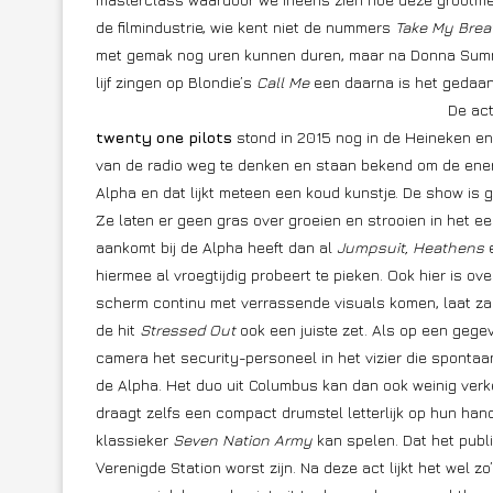
de filmindustrie, wie kent niet de nummers
Take My Bre
met gemak nog uren kunnen duren, maar na Donna Su
lijf zingen op Blondie’s
Call Me
een daarna is het gedaa
De act
twenty one pilots
stond in 2015 nog in de Heineken en 
van de radio weg te denken en staan bekend om de ene
Alpha en dat lijkt meteen een koud kunstje. De show is 
Ze laten er geen gras over groeien en strooien in het eer
aankomt bij de Alpha heeft dan al
Jumpsuit, Heathens
hiermee al vroegtijdig probeert te pieken. Ook hier is ov
scherm continu met verrassende visuals komen, laat zan
de hit
Stressed Out
ook een juiste zet. Als op een gege
camera het security-personeel in het vizier die sponta
de Alpha. Het duo uit Columbus kan dan ook weinig ver
draagt zelfs een compact drumstel letterlijk op hun ha
klassieker
Seven Nation Army
kan spelen. Dat het publi
Verenigde Station worst zijn. Na deze act lijkt het wel 