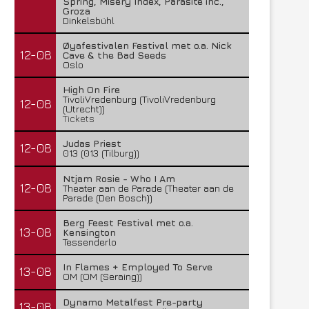
Spring, Misery Index, Parasite inc.,
Groza
Dinkelsbühl
Øyafestivalen Festival met o.a. Nick
12-08
Cave & the Bad Seeds
Oslo
High On Fire
TivoliVredenburg (TivoliVredenburg
12-08
(Utrecht))
Tickets
Judas Priest
12-08
013 (013 (Tilburg))
Ntjam Rosie - Who I Am
12-08
Theater aan de Parade (Theater aan de
Parade (Den Bosch))
Berg Feest Festival met o.a.
13-08
Kensington
Tessenderlo
In Flames + Employed To Serve
13-08
OM (OM (Seraing))
Dynamo Metalfest Pre-party
13-08