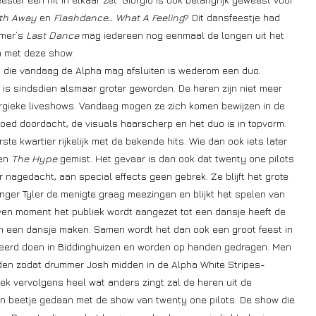
ath Away
en
Flashdance… What A Feeling
? Dit dansfeestje had
mmer’s
Last Dance
mag iedereen nog eenmaal de longen uit het
n met deze show.
 die vandaag de Alpha mag afsluiten is wederom een duo.
is sindsdien alsmaar groter geworden. De heren zijn niet meer
rgieke liveshows. Vandaag mogen ze zich komen bewijzen in de
goed doordacht, de visuals haarscherp en het duo is in topvorm.
ste kwartier rijkelijk met de bekende hits. Wie dan ook iets later
en
The Hype
gemist. Het gevaar is dan ook dat twenty one pilots
er nagedacht, aan special effects geen gebrek. Ze blijft het grote
ger Tyler de menigte graag meezingen en blijkt het spelen van
ven moment het publiek wordt aangezet tot een dansje heeft de
an een dansje maken. Samen wordt het dan ook een groot feest in
keerd doen in Biddinghuizen en worden op handen gedragen. Men
nden zodat drummer Josh midden in de Alpha White Stripes-
ek vervolgens heel wat anders zingt zal de heren uit de
zo’n beetje gedaan met de show van twenty one pilots. De show die