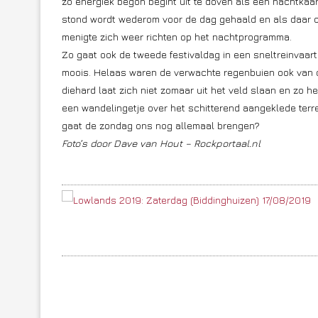
zo energiek begon begint uit te doven als een nachtkaar
stond wordt wederom voor de dag gehaald en als daar 
menigte zich weer richten op het nachtprogramma.
Zo gaat ook de tweede festivaldag in een sneltreinvaart
moois. Helaas waren de verwachte regenbuien ook van de
diehard laat zich niet zomaar uit het veld slaan en zo h
een wandelingetje over het schitterend aangeklede terrei
gaat de zondag ons nog allemaal brengen?
Foto’s door Dave van Hout – Rockportaal.nl