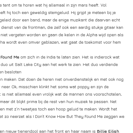
e tent om te horen wat hij allemaal in zijn mars heeft. Vol
hij toch een geweldig stemgeluid. Hij grijpt je meteen bij je
begeleid door een band, maar de enige muzikant die daarvan echt
in dienst van de frontman, die zelf ook een aardig stukje gitaar kan
iet vergeten worden en gaan de kelen in de Alpha wijd open als
pha wordt even omver geblazen, wat gaat de toekomst voor hem
 Found Me
om zich in de India te laten zien. Het is indierock wat
duo uit Salt Lake City aan het werk te zien.
Het duo verdiende
 en besloten
n maken. Dat doen de heren niet onverdienstelijk en met ook nog
neer. Ok, misschien klinkt het soms wat poppy en zijn de
t is niet allemaal even vrolijk wat de mannen ons voorschotelen,
r dit blijkt prima bij de rest van hun muziek te passen. Net
en met z’n tweetjes toch een hoop geluid te maken. Wordt het
net zo neerzet als I Don’t Know How But They Found Me zeggen we
een nieuw tieneridool aan het front en haar naam is
Billie Eilish
.