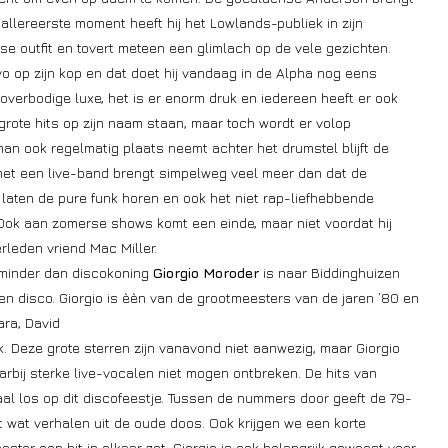
allereerste moment heeft hij het Lowlands-publiek in zijn
e outfit en tovert meteen een glimlach op de vele gezichten.
vo op zijn kop en dat doet hij vandaag in de Alpha nog eens
 overbodige luxe, het is er enorm druk en iedereen heeft er ook
grote hits op zijn naam staan, maar toch wordt er volop
n ook regelmatig plaats neemt achter het drumstel blijft de
w met een live-band brengt simpelweg veel meer dan dat de
laten de pure funk horen en ook het niet rap-liefhebbende
Ook aan zomerse shows komt een einde, maar niet voordat hij
rleden vriend Mac Miller.
 minder dan discokoning
Giorgio Moroder
is naar Biddinghuizen
en disco. Giorgio is èèn van de grootmeesters van de jaren ’80 en
ra, David
nk. Deze grote sterren zijn vanavond niet aanwezig, maar Giorgio
rbij sterke live-vocalen niet mogen ontbreken. De hits van
al los op dit discofeestje. Tussen de nummers door geeft de 79-
elt wat verhalen uit de oude doos. Ook krijgen we een korte
er een hit in elkaar zet. Giorgio is ook belangrijk geweest voor