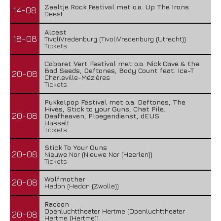
Zeeltje Rock Festival met o.a. Up The Irons
14-08
Deest
Alcest
18-08
TivoliVredenburg (TivoliVredenburg (Utrecht))
Tickets
Cabaret Vert Festival met o.a. Nick Cave & the
Bad Seeds, Deftones, Body Count feat. Ice-T
20-08
Charleville-Mézières
Tickets
Pukkelpop Festival met o.a. Deftones, The
Hives, Stick to your Guns, Chat Pile,
20-08
Deafheaven, Ploegendienst, dEUS
Hasselt
Tickets
Stick To Your Guns
20-08
Nieuwe Nor (Nieuwe Nor (Heerlen))
Tickets
Wolfmother
20-08
Hedon (Hedon (Zwolle))
Racoon
Openluchttheater Hertme (Openluchttheater
20-08
Hertme (Hertme))