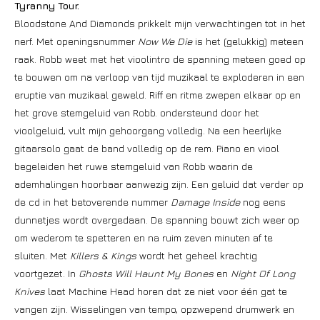
Tyranny Tour.
Bloodstone And Diamonds prikkelt mijn verwachtingen tot in het
nerf. Met openingsnummer
Now We Die
is het (gelukkig) meteen
raak. Robb weet met het vioolintro de spanning meteen goed op
te bouwen om na verloop van tijd muzikaal te exploderen in een
eruptie van muzikaal geweld. Riff en ritme zwepen elkaar op en
het grove stemgeluid van Robb. ondersteund door het
vioolgeluid, vult mijn gehoorgang volledig. Na een heerlijke
gitaarsolo gaat de band volledig op de rem. Piano en viool
begeleiden het ruwe stemgeluid van Robb waarin de
ademhalingen hoorbaar aanwezig zijn. Een geluid dat verder op
de cd in het betoverende nummer
Damage Inside
nog eens
dunnetjes wordt overgedaan. De spanning bouwt zich weer op
om wederom te spetteren en na ruim zeven minuten af te
sluiten. Met
Killers & Kings
wordt het geheel krachtig
voortgezet. In
Ghosts Will Haunt My Bones
en
Night Of Long
Knives
laat Machine Head horen dat ze niet voor één gat te
vangen zijn. Wisselingen van tempo, opzwepend drumwerk en