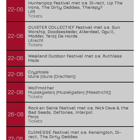
Huntenpop Festival met o.a. Di-rect, Up The
Irons, The Dirty Daddies, Therapy?
22-08
Ulft
Tickets
DUISTER COLLECTIEF Festival met o.a. Sun
Worship, Doodseskader, Alkerdeel, Ggu:ll,
22-08
Modder, Terzij De Horde
Utrecht
Tickets
Waailand Outdoor Festival met o.a. Ruthless
22-08
Made
Cryptosis
22-08
Iduna (Iduna (Drachten))
Wolfmother
22-08
Muziekgieterij (Muziekgieterij (Maastricht))
Tickets
Rock en Seine Festival met o.a. Nick Cave & the
Bad Seeds, Deftones, Interpol
26-08
Parijs
Tickets
CuliNESSE Festival met o.a. Kensington, Di-
rect, The Dirty Daddies
27-08