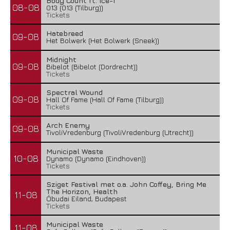
Body Count ft. Ice-T
08-08
013 (013 (Tilburg))
Tickets
Hatebreed
09-08
Het Bolwerk (Het Bolwerk (Sneek))
Midnight
09-08
Bibelot (Bibelot (Dordrecht))
Tickets
Spectral Wound
09-08
Hall Of Fame (Hall Of Fame (Tilburg))
Tickets
Arch Enemy
09-08
TivoliVredenburg (TivoliVredenburg (Utrecht))
Municipal Waste
10-08
Dynamo (Dynamo (Eindhoven))
Tickets
Sziget Festival met o.a. John Coffey, Bring Me
The Horizon, Health
11-08
Óbudai Eiland, Budapest
Tickets
Municipal Waste
11-08