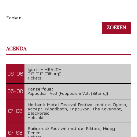
Zoeken
ZOEKEN
AGENDA
Igorrr + HEALTH
06-08
013 (013 (Tilburg))
Tickets
Panzerfaust
06-08
Poppodium Volt (Poppodium Volt (Sittard))
Hellsinki Metal Festival Festival met o.a. Opeth,
Accept, Bloodbath, Triptykon, The Kovenant,
07-08
Blackbraid
Helsinki
Suikerrock Festival met o.a. Editors, Hiqpy
07-08
Tienen
Tickets