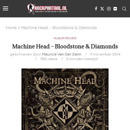
Home
»
Machine Head – Bloodstone & Diamonds
ALBUM REVIEW
Machine Head – Bloodstone & Diamonds
geschreven door
Maurice Van Der Zalm
11 november 2014
768
views
3 minuten leestijd