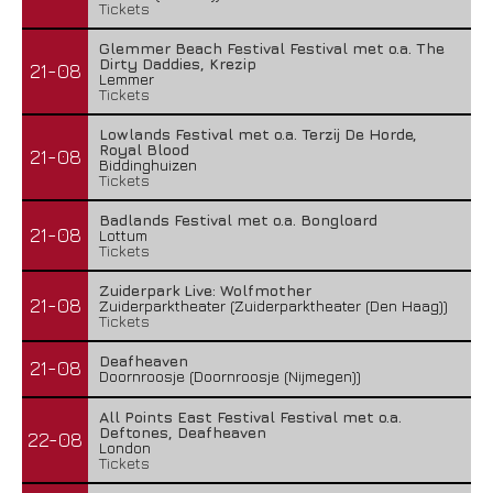
Tickets
Glemmer Beach Festival Festival met o.a. The
Dirty Daddies, Krezip
21-08
Lemmer
Tickets
Lowlands Festival met o.a. Terzij De Horde,
Royal Blood
21-08
Biddinghuizen
Tickets
Badlands Festival met o.a. Bongloard
21-08
Lottum
Tickets
Zuiderpark Live: Wolfmother
21-08
Zuiderparktheater (Zuiderparktheater (Den Haag))
Tickets
Deafheaven
21-08
Doornroosje (Doornroosje (Nijmegen))
All Points East Festival Festival met o.a.
Deftones, Deafheaven
22-08
London
Tickets