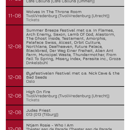
Cafe Calluna (Cafe Calluna (Ommen))
Wolves In The Throne Room
11-08
TivoliVredenburg (TivoliVredenburg (Utrecht))
Tickets
Summer Breeze Festival met o.a. In Flames,
Arch Enemy, Saxon, Lamb Of God, Alestorm,
The Ghost Inside, Testament, Amorphis,
Paleface Swiss, Alcest, Orbit Culture,
12-08
Northlane, Deafheaven, Future Palace,
Blackbraid, Der Weg Einer Freiheit, Alien Ant
Farm, Municipal Waste, Thundermother, From
Fall To Spring, Misery Index, Parasite inc., Groza
Dinkelsbühl
Øyafestivalen Festival met o.a. Nick Cave & the
12-08
Bad Seeds
Oslo
High On Fire
12-08
TivoliVredenburg (TivoliVredenburg (Utrecht))
Tickets
Judas Priest
12-08
013 (013 (Tilburg))
Ntjam Rosie - Who I Am
12-08
Theater aan de Parade (Theater aan de Parade