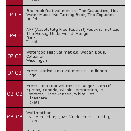
Brakrock Festival met o.a. The Casualties, Hot
07-08
Water Music, No Turning Back, The Exploited
Duffel
AFF (Absolutely Free Festival) Festival met o.a.
The Hickey Underworld, Henge
07-08
Genk
Tickets
Waterpop Festival met o.a. Wodan Boys,
07-08
Collignon
Wateringen
Micro Festival Festival met o.a. Collignon
07-08
Liège
M'era Luna Festival met o.a. Auger, Clan Of
Xymox, Xandria, Within Temptation, In
08-08
Extremo, Floor Jansen, White Lies
Hildesheim
Tickets
Wolfmother
08-08
TivoliVredenburg (TivoliVredenburg (Utrecht))
Tickets