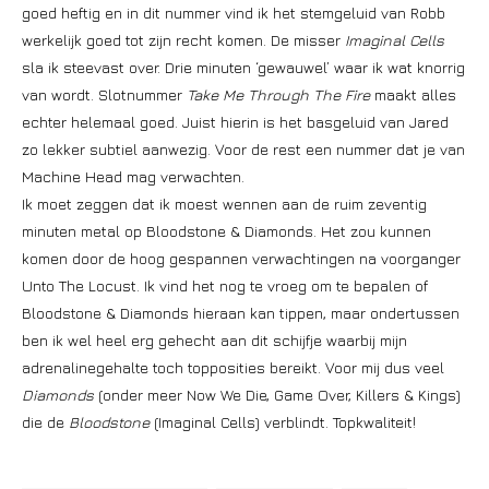
goed heftig en in dit nummer vind ik het stemgeluid van Robb
werkelijk goed tot zijn recht komen. De misser
Imaginal Cells
sla ik steevast over. Drie minuten ‘gewauwel’ waar ik wat knorrig
van wordt. Slotnummer
Take Me Through The Fire
maakt alles
echter helemaal goed. Juist hierin is het basgeluid van Jared
zo lekker subtiel aanwezig. Voor de rest een nummer dat je van
Machine Head mag verwachten.
Ik moet zeggen dat ik moest wennen aan de ruim zeventig
minuten metal op Bloodstone & Diamonds. Het zou kunnen
komen door de hoog gespannen verwachtingen na voorganger
Unto The Locust. Ik vind het nog te vroeg om te bepalen of
Bloodstone & Diamonds hieraan kan tippen, maar ondertussen
ben ik wel heel erg gehecht aan dit schijfje waarbij mijn
adrenalinegehalte toch topposities bereikt. Voor mij dus veel
Diamonds
(onder meer Now We Die, Game Over, Killers & Kings)
die de
Bloodstone
(Imaginal Cells) verblindt. Topkwaliteit!