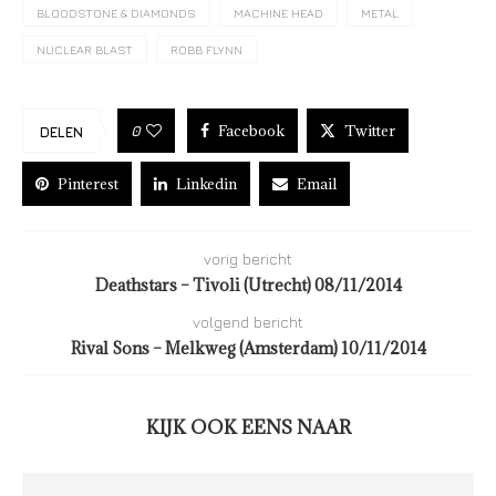
BLOODSTONE & DIAMONDS
MACHINE HEAD
METAL
NUCLEAR BLAST
ROBB FLYNN
Facebook
Twitter
0
DELEN
Pinterest
Linkedin
Email
vorig bericht
Deathstars – Tivoli (Utrecht) 08/11/2014
volgend bericht
Rival Sons – Melkweg (Amsterdam) 10/11/2014
KIJK OOK EENS NAAR