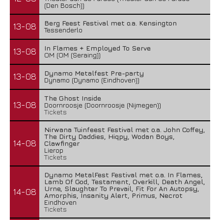
(Den Bosch))
Berg Feest Festival met o.a. Kensington
13-08
Tessenderlo
In Flames + Employed To Serve
13-08
OM (OM (Seraing))
Dynamo Metalfest Pre-party
13-08
Dynamo (Dynamo (Eindhoven))
The Ghost Inside
13-08
Doornroosje (Doornroosje (Nijmegen))
Tickets
Nirwana Tuinfeest Festival met o.a. John Coffey,
The Dirty Daddies, Hiqpy, Wodan Boys,
14-08
Clawfinger
Lierop
Tickets
Dynamo MetalFest Festival met o.a. In Flames,
Lamb Of God, Testament, Overkill, Death Angel,
Urne, Slaughter To Prevail, Fit For An Autopsy,
14-08
Amorphis, Insanity Alert, Primus, Necrot
Eindhoven
Tickets