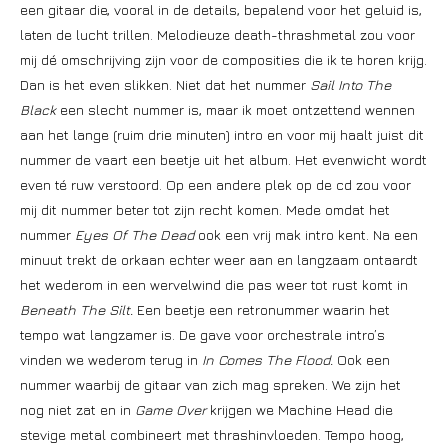
een gitaar die, vooral in de details, bepalend voor het geluid is,
laten de lucht trillen. Melodieuze death-thrashmetal zou voor
mij dé omschrijving zijn voor de composities die ik te horen krijg.
Dan is het even slikken. Niet dat het nummer
Sail Into The
Black
een slecht nummer is, maar ik moet ontzettend wennen
aan het lange (ruim drie minuten) intro en voor mij haalt juist dit
nummer de vaart een beetje uit het album. Het evenwicht wordt
even té ruw verstoord. Op een andere plek op de cd zou voor
mij dit nummer beter tot zijn recht komen. Mede omdat het
nummer
Eyes Of The Dead
ook een vrij mak intro kent. Na een
minuut trekt de orkaan echter weer aan en langzaam ontaardt
het wederom in een wervelwind die pas weer tot rust komt in
Beneath The Silt.
Een beetje een retronummer waarin het
tempo wat langzamer is. De gave voor orchestrale intro’s
vinden we wederom terug in
In Comes The Flood.
Ook een
nummer waarbij de gitaar van zich mag spreken. We zijn het
nog niet zat en in
Game Over
krijgen we Machine Head die
stevige metal combineert met thrashinvloeden. Tempo hoog,