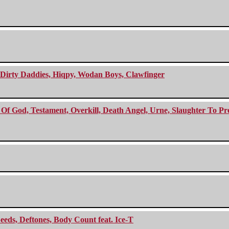
e Dirty Daddies, Hiqpy, Wodan Boys, Clawfinger
f God, Testament, Overkill, Death Angel, Urne, Slaughter To Prev
eeds, Deftones, Body Count feat. Ice-T