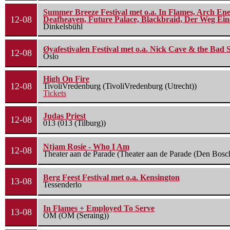
Summer Breeze Festival met o.a. In Flames, Arch Ene
12-08
Deafheaven, Future Palace, Blackbraid, Der Weg Eine
Dinkelsbühl
Øyafestivalen Festival met o.a. Nick Cave & the Bad 
12-08
Oslo
High On Fire
12-08
TivoliVredenburg (TivoliVredenburg (Utrecht))
Tickets
Judas Priest
12-08
013 (013 (Tilburg))
Ntjam Rosie - Who I Am
12-08
Theater aan de Parade (Theater aan de Parade (Den Bosc
Berg Feest Festival met o.a. Kensington
13-08
Tessenderlo
In Flames + Employed To Serve
13-08
OM (OM (Seraing))