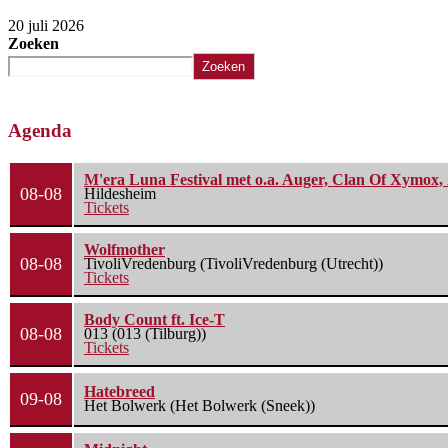
20 juli 2026
Zoeken
Zoeken
Agenda
M'era Luna Festival met o.a. Auger, Clan Of Xymox, 
08-08
Hildesheim
Tickets
Wolfmother
08-08
TivoliVredenburg (TivoliVredenburg (Utrecht))
Tickets
Body Count ft. Ice-T
08-08
013 (013 (Tilburg))
Tickets
Hatebreed
09-08
Het Bolwerk (Het Bolwerk (Sneek))