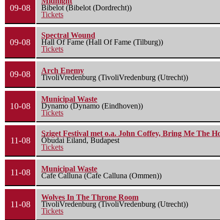
Midnight
09-08
Bibelot (Bibelot (Dordrecht))
Tickets
Spectral Wound
09-08
Hall Of Fame (Hall Of Fame (Tilburg))
Tickets
Arch Enemy
09-08
TivoliVredenburg (TivoliVredenburg (Utrecht))
Municipal Waste
10-08
Dynamo (Dynamo (Eindhoven))
Tickets
Sziget Festival met o.a. John Coffey, Bring Me The H
11-08
Óbudai Eiland, Budapest
Tickets
Municipal Waste
11-08
Cafe Calluna (Cafe Calluna (Ommen))
Wolves In The Throne Room
11-08
TivoliVredenburg (TivoliVredenburg (Utrecht))
Tickets