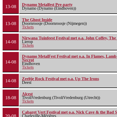
Dynamo Metalfest Pre-party
13-08
Dynamo (Dynamo (Eindhoven))
The Ghost Inside
13-08
Doornroosje (Doornroosje (Nijmegen))
Tickets
Nirwana Tuinfeest Festival met o.a. John Coffey, Th
14-08
Lierop
Tickets
Dynamo MetalFest Festival met o.a. In Flames, Lamb O
Necrot
14-08
Eindhoven
Tickets
Zeeltje Rock Festival met o.a. Up The Irons
14-08
Deest
Alcest
18-08
TivoliVredenburg (TivoliVredenburg (Utrecht))
Tickets
Cabaret Vert Festival met o.a. Nick Cave & the Bad S
20-08
Charleville-Mézières