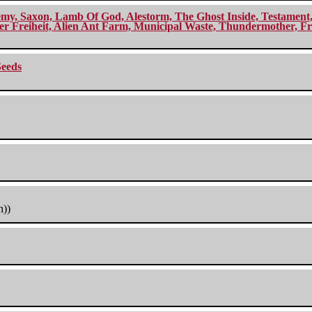
my, Saxon, Lamb Of God, Alestorm, The Ghost Inside, Testament, A
r Freiheit, Alien Ant Farm, Municipal Waste, Thundermother, Fro
Seeds
h))