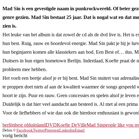
Mad Sin is een gevestigde naam in punkrockwereld. Of beter geze
genre gezien. Mad Sin bestaat 25 jaar. Dat is nogal wat en dat
zien is.
Het leuke van het album is dat zowel de cd als de dvd live is. Het i
hun best. Ruig, rauw en boordevol energie. Mad Sin pakt je bij je lur
hun beginjaren komen alle klassiekers aan bod. Een Best of… dus. Maar
Duitsers in hun eigen hometown Berlijn. Inderdaad, Koefte praat de n
probleem mee hebben.
Het voelt een beetje alsof je er bij bent. Mad Sin stuitert van adren
te proppen doet niets af aan de kwaliteit waarmee de songs gespeeld wo
hoort te zijn. Puur en rauw. Geen concessies en spelen alsof je leven 
Duidelijk is dat hier veel aandacht aan besteed is. Al met al een prim
Voor de liefhebbers of wie dan ook die hierdoor enthousiast is gewor
berlijn
best of
duitsland
DVD
Koefte DeVille
Mad Sin
people like you r
Delen
0
Facebook
Twitter
Pinterest
Linkedin
Email
vorig bericht