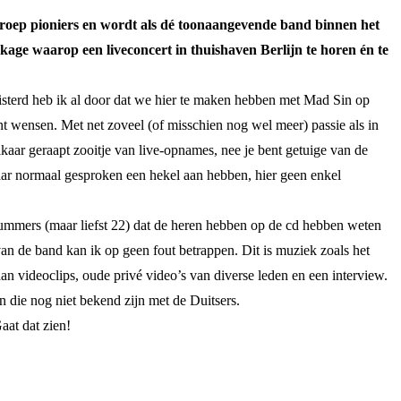
 groep pioniers en wordt als dé toonaangevende band binnen het
age waarop een liveconcert in thuishaven Berlijn te horen én te
uisterd heb ik al door dat we hier te maken hebben met Mad Sin op
unt wensen. Met net zoveel (of misschien nog wel meer) passie als in
lkaar geraapt zooitje van live-opnames, nee je bent getuige van de
daar normaal gesproken een hekel aan hebben, hier geen enkel
l nummers (maar liefst 22) dat de heren hebben op de cd hebben weten
van de band kan ik op geen fout betrappen. Dit is muziek zoals het
aan videoclips, oude privé video’s van diverse leden en een interview.
n die nog niet bekend zijn met de Duitsers.
aat dat zien!