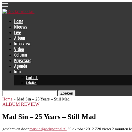
Home
Nieuws
Live
Album
Interview
Video
Column
Prijsvraag
Agenda
Info
Contact
Colofon
Zoeken
Home
»
Mad Sin – 25 Years – Still Mad
ALBUM REVIEW
Mad Sin – 25 Years – Still Mad
geschreven door
marvin@rockportaal.nl
30 oktober 2012
720
views
2 minuten le