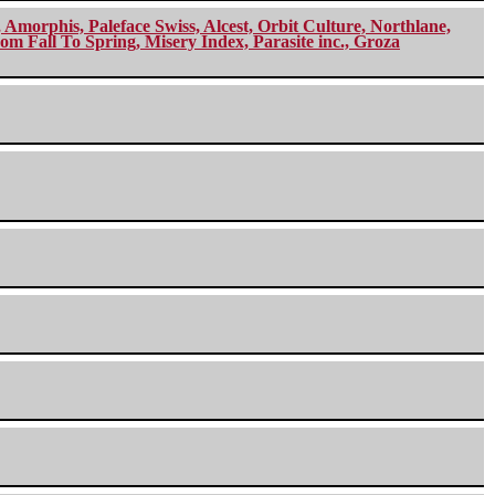
morphis, Paleface Swiss, Alcest, Orbit Culture, Northlane,
m Fall To Spring, Misery Index, Parasite inc., Groza