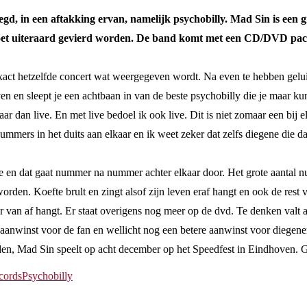
gd, in een aftakking ervan, namelijk psychobilly. Mad Sin is een
 moet uiteraard gevierd worden. De band komt met een CD/DVD pack
s exact hetzelfde concert wat weergegeven wordt. Na even te hebben gel
ven en sleept je een achtbaan in van de beste psychobilly die je maar k
 dan live. En met live bedoel ik ook live. Dit is niet zomaar een bij e
ummers in het duits aan elkaar en ik weet zeker dat zelfs diegene die 
aline en dat gaat nummer na nummer achter elkaar door. Het grote aanta
rden. Koefte brult en zingt alsof zijn leven eraf hangt en ook de rest 
er van af hangt. Er staat overigens nog meer op de dvd. Te denken valt 
a aanwinst voor de fan en wellicht nog een betere aanwinst voor diegene
den, Mad Sin speelt op acht december op het Speedfest in Eindhoven. G
ecords
Psychobilly