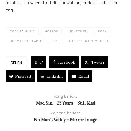
feestje. Halloween duurt dit jaar wat langer dan slechts één
dag.
GOOMBA MUSIC
HORROR
INDUSTRIEEL
ROCK
SCUM OF THE EARTH
SPV
THE DEVIL MADE ME DO IT
Facebook
Twitter
0
DELEN
Pinterest
Linkedin
Email
vorig bericht
Mad Sin – 25 Years – Still Mad
volgend bericht
No Man's Valley – Mirror Image