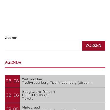
Zoeken
ZOEKEN
AGENDA
Wolfmother
08-08
TivoliVredenburg (TivoliVredenburg (Utrecht))
Body Count ft. Ice-T
08-08
013 (013 (Tilburg))
Tickets
Hatebreed
09-08