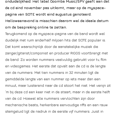
onduidelijkheid. Het label Goomba Music/SPV geeft aan dat
de cd eind november pas uitkomt, maar op de myspace-
pagina van SOTE wordt eind augustus genoteerd.
Halloweenavond is misschien daarom wel de ideale datum
om de bespreking online te zetten.
Terugkomend op de myspace-pagina van de band wordt wel
duidelijk met ruim anderhalf miljoen hits dat SOTE populair is.
Dat komt waarschijnlijk door de aanstekelijke muziek die
zanger/gitarist/componist en producer RIGGS voortbrengt met
de band. Zo worden nummers veelvuldig gebruikt voor tv, film
en videogames. Het eerste dat opvalt aan de cd is de lengte
van de nummers. Met tien nummers in 32 minuten ligt de
gemiddelde lengte van een nummer op iets meer dan een
minuut, maar luisterend naar de cd stoort het niet. Het venijn zit
‘m bij deze cd een keer niet in de staart, maar in de eerste helft
van de cd. Hoewel alle nummers vervlochten zijn door
mechanische beats, herkenbare eenvoudige riffs en een rauw
stemgeluid ligt de nadruk in de eerste vijf nummers. Juist in