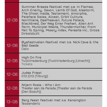
Summer Breeze Festival met o.a. In Flames,
Arch Enemy, Saxon, Lamb Of God, Alestorm,
The Ghost Inside, Testament, Amorphis,
Paleface Swiss, Alcest, Orbit Culture,
12-08
Northlane, Deafheaven, Future Palace,
Blackbraid, Der Weg Einer Freiheit, Alien Ant
Farm, Municipal Waste, Thundermother, From
Fall To Spring, Misery Index, Parasite inc., Groza
Dinkelsbühl
Øyafestivalen Festival met o.a. Nick Cave & the
12-08
Bad Seeds
Oslo
High On Fire
12-08
TivoliVredenburg (TivoliVredenburg (Utrecht))
Tickets
Judas Priest
12-08
013 (013 (Tilburg))
Ntjam Rosie - Who I Am
12-08
Theater aan de Parade (Theater aan de Parade
(Den Bosch))
Berg Feest Festival met o.a. Kensington
13-08
Tessenderlo