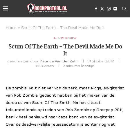
Home
»
Scum Of The Earth – The Devil Made Me Do It
ALBUM REVIEW
Scum Of The Earth – The Devil Made Me Do
It
geschreven door
Maurice Van Der Zalm
31 oktober 2012
803
views
2 minuten leestijd
De zombie valt niet ver van de zerk, moet Riggs, ex-gitarist
van Rob Zombie, gedacht hebben bij het maken van de
derde cd van Scum Of The Earth. Na het uiterst
teleurstellende optreden van Rob Zombie op Graspop 2011,
ben ik heel benieuwd naar deze band van de ex-gitarist.
Over de daadwerkelijke releasedatum is echter nog wat