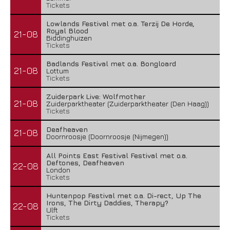
Tickets
Lowlands Festival met o.a. Terzij De Horde,
Royal Blood
21-08
Biddinghuizen
Tickets
Badlands Festival met o.a. Bongloard
21-08
Lottum
Tickets
Zuiderpark Live: Wolfmother
21-08
Zuiderparktheater (Zuiderparktheater (Den Haag))
Tickets
Deafheaven
21-08
Doornroosje (Doornroosje (Nijmegen))
All Points East Festival Festival met o.a.
Deftones, Deafheaven
22-08
London
Tickets
Huntenpop Festival met o.a. Di-rect, Up The
Irons, The Dirty Daddies, Therapy?
22-08
Ulft
Tickets