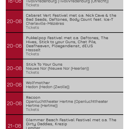
18-08
TivoliVredenburg (TivoliVredenburg (Utrecht))
Tickets
Cabaret Vert Festival met o.a. Nick Cave & the
Bad Seeds, Deftones, Body Count feat. Ice-T
20-08
Charleville-Mézières
Tickets
Pukkelpop Festival met o.a. Deftones, The
Hives, Stick to your Guns, Chat Pile,
20-08
Deafheaven, Ploegendienst, dEUS
Hasselt
Tickets
Stick To Your Guns
20-08
Nieuwe Nor (Nieuwe Nor (Heerlen))
Tickets
Wolfmother
20-08
Hedon (Hedon (Zwolle))
Racoon
Openluchttheater Hertme (Openluchttheater
20-08
Hertme (Hertme))
Tickets
Glemmer Beach Festival Festival met o.a. The
Dirty Daddies, Krezip
21-08
Lemmer