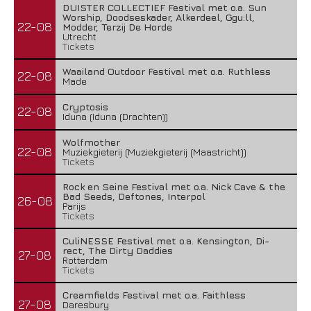
DUISTER COLLECTIEF Festival met o.a. Sun
Worship, Doodseskader, Alkerdeel, Ggu:ll,
22-08
Modder, Terzij De Horde
Utrecht
Tickets
Waailand Outdoor Festival met o.a. Ruthless
22-08
Made
Cryptosis
22-08
Iduna (Iduna (Drachten))
Wolfmother
22-08
Muziekgieterij (Muziekgieterij (Maastricht))
Tickets
Rock en Seine Festival met o.a. Nick Cave & the
Bad Seeds, Deftones, Interpol
26-08
Parijs
Tickets
CuliNESSE Festival met o.a. Kensington, Di-
rect, The Dirty Daddies
27-08
Rotterdam
Tickets
Creamfields Festival met o.a. Faithless
27-08
Daresbury