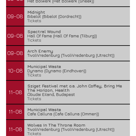
Het Bolwerk (Het Bolwerk (Sneek))
Midnight
09-08
Bibelot (Bibelot (Dordrecht))
Tickets
Spectral Wound
09-08
Hall Of Fame (Hall Of Fame (Tilburg))
Tickets
Arch Enemy
09-08
TivoliVredenburg (TivoliVredenburg (Utrecht))
Municipal Waste
10-08
Dynamo (Dynamo (Eindhoven))
Tickets
Sziget Festival met o.a. John Coffey, Bring Me
The Horizon, Health
11-08
Óbudai Eiland, Budapest
Tickets
Municipal Waste
11-08
Cafe Calluna (Cafe Calluna (Ommen))
Wolves In The Throne Room
11-08
TivoliVredenburg (TivoliVredenburg (Utrecht))
Tickets