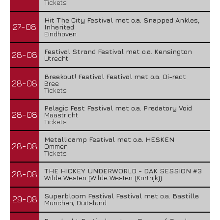
Tickets
Hit The City Festival met o.a. Snapped Ankles,
27-08
Inherited
Eindhoven
Festival Strand Festival met o.a. Kensington
28-08
Utrecht
Breekout! Festival Festival met o.a. Di-rect
28-08
Bree
Tickets
Pelagic Fest Festival met o.a. Predatory Void
28-08
Maastricht
Tickets
Metallicamp Festival met o.a. HESKEN
28-08
Ommen
Tickets
THE HICKEY UNDERWORLD - DAK SESSION #3
28-08
Wilde Westen (Wilde Westen (Kortrijk))
Superbloom Festival Festival met o.a. Bastille
29-08
Munchen, Duitsland