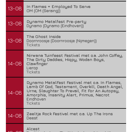
In Flames + Employed To Serve
13-08
OM (OM (Seraing))
Dynamo Metalfest Pre-party
13-08
Dynamo (Dynamo (Eindhoven))
The Ghost Inside
13-08
Doornroosje (Doornroosje (Nijmegen))
Tickets
Nirwana Tuinfeest Festival met o.a. John Coffey,
The Dirty Daddies, Hiqpy, Wodan Boys,
14-08
Clawfinger
Lierop
Tickets
Dynamo MetalFest Festival met o.a. In Flames,
Lamb Of God, Testament, Overkill, Death Angel,
Urne, Slaughter To Prevail, Fit For An Autopsy,
14-08
Amorphis, Insanity Alert, Primus, Necrot
Eindhoven
Tickets
Zeeltje Rock Festival met o.a. Up The Irons
14-08
Deest
Alcest