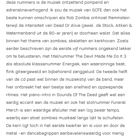
deze nummers is de muziek ontzettend pompend en
adrenalineverhogend. Ik zou de muziek van SOTE dan ook het
beste kunnen omschrijven als Rob Zombie ontmoet Rammstein
terwijl de intensiteit van Dead Or Alive (jawel…de Stock, Aitken &
Watermanband uit de 80-er jaren) er doorheen walst. Dat alles
binnen het thema van zombies, skeletten en kerkhoven. Zoals
eerder beschreven zijn de eerste vijf nummers ongekend lekker
om te beluisteren, met titelnummer The Devil Made Me Do It 3
als absolute klassenummer. Energiek, een waanzinnige beat,
flink gitaargeweld en bijbehorend zanggeluid. De tweede helft
van de cd past wel binnen de muziekstijl van de band, maar
hier ontbreekt het een beetje aan snelheid en opzwepende
ritmes. Het piano-intro in Sounds Of The Dead geeft wel een
aardig accent aan de muziek en ook het slotnummer Funeral
March is een waardige afsluiter met een log zwaar tempo,
waarbij een stoet zombies muzikaal langs lijkt te schuifelen.
De kern ligt toch in het eerste kwartier en is voor en door de
metal -en dancebegrippen aanbevelenswaardig voor menig