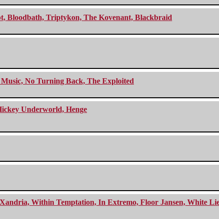
cept, Bloodbath, Triptykon, The Kovenant, Blackbraid
r Music, No Turning Back, The Exploited
e Hickey Underworld, Henge
Xandria, Within Temptation, In Extremo, Floor Jansen, White Li