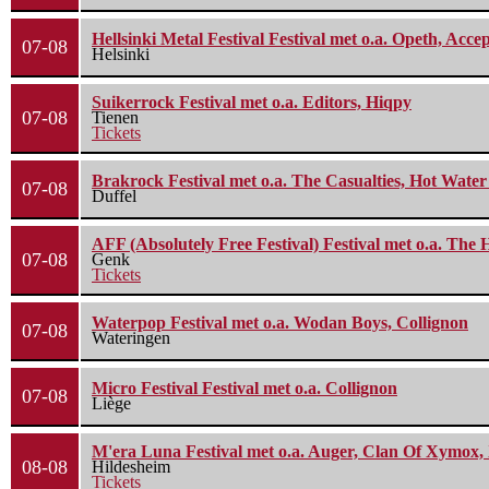
Hellsinki Metal Festival Festival met o.a. Opeth, Ac
07-08
Helsinki
Suikerrock Festival met o.a. Editors, Hiqpy
07-08
Tienen
Tickets
Brakrock Festival met o.a. The Casualties, Hot Wate
07-08
Duffel
AFF (Absolutely Free Festival) Festival met o.a. Th
07-08
Genk
Tickets
Waterpop Festival met o.a. Wodan Boys, Collignon
07-08
Wateringen
Micro Festival Festival met o.a. Collignon
07-08
Liège
M'era Luna Festival met o.a. Auger, Clan Of Xymox, 
08-08
Hildesheim
Tickets