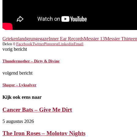
Griekenland
grungegaze
Inner Ear Records
Messier 13
Messier Thirtee
Delen
0
Facebook
Twitter
Pinterest
Linkedin
Email
vorig bericht
Thundermother – Dirty & Divine
volgend bericht
Shagor – Lyksalver
Kijk ook eens naar
Cancer Bats – Give Me Dirt
5 augustus 2026
The Iron Roses – Molotov Nights