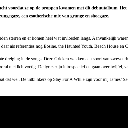
racht voordat ze op de proppen kwamen met dit debuutalbum. Het wa
grungegaze, een esotherische mix van grunge en shoegaze.
enden sterren en er komen heel wat invloeden langs. Aanvankelijk ware
j daar als referenties nog Eosine, the Haunted Youth, Beach House en C
ichte dreiging in de songs. Deze Grieken wekken een soort van zwevende
oral niet lichtvoetig. De lyrics zijn introspectief en gaan over twijfel, 
aat dat wel. De uitblinkers op Stay For A While zijn voor mij James’ S