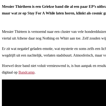
Messier Thirtheen is een Griekse band die al een paar EP’s uitb
maar wat ze op Stay For A While laten horen, klinkt als cosmic 
Messier Thirteen is vernoemd naar een cluster van vele honderdduiz
viertal uit Athene daar nog Nothing en Whirr aan toe. Zelf zouden wi
Er zit wat negatief geladen emotie, wat mysterie en soms zelfs een l
wegdrijft uit een nachtelijk, verlaten stadsbuurt. Atmosferisch, maar vo
Hoewel deze band niet voluit vernieuwend is, is hun aanpak en result
digitaal op
Bandcamp
.