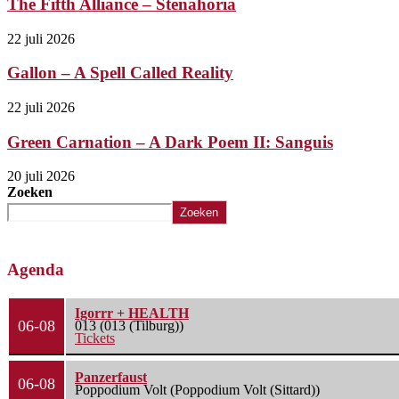
The Fifth Alliance – Stenahoria
22 juli 2026
Gallon – A Spell Called Reality
22 juli 2026
Green Carnation – A Dark Poem II: Sanguis
20 juli 2026
Zoeken
Zoeken
Agenda
Igorrr + HEALTH
06-08
013 (013 (Tilburg))
Tickets
Panzerfaust
06-08
Poppodium Volt (Poppodium Volt (Sittard))