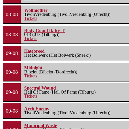
Wolfmother
08-08
TivoliVredenburg (TivoliVredenburg (Utrecht))
Tickets
Body Count ft. Ice-T
08-08
013 (013 (Tilburg))
Tickets
Hatebreed
09-08
Het Bolwerk (Het Bolwerk (Sneek))
Midnight
09-08
Bibelot (Bibelot (Dordrecht))
Tickets
Spectral Wound
09-08
Hall Of Fame (Hall Of Fame (Tilburg))
Tickets
Arch Enemy
09-08
TivoliVredenburg (TivoliVredenburg (Utrecht))
Municipal Waste