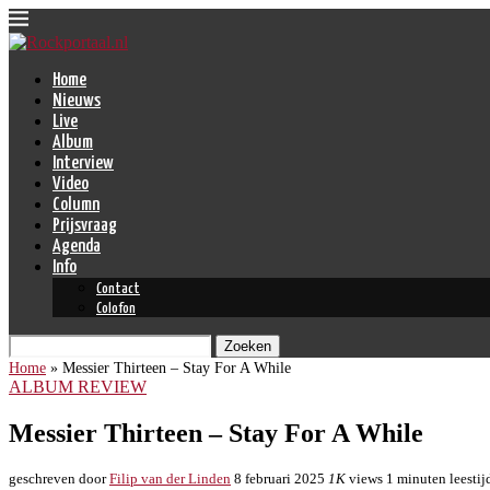
Home
Nieuws
Live
Album
Interview
Video
Column
Prijsvraag
Agenda
Info
Contact
Colofon
Zoeken
Home
»
Messier Thirteen – Stay For A While
ALBUM REVIEW
Messier Thirteen – Stay For A While
geschreven door
Filip van der Linden
8 februari 2025
1K
views
1 minuten leestij