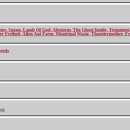
my, Saxon, Lamb Of God, Alestorm, The Ghost Inside, Testament, A
r Freiheit, Alien Ant Farm, Municipal Waste, Thundermother, Fro
Seeds
h))