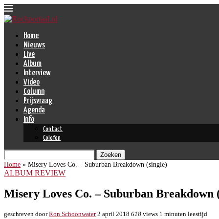
Home
Nieuws
Live
Album
Interview
Video
Column
Prijsvraag
Agenda
Info
Contact
Colofon
Zoeken
Home
»
Misery Loves Co. – Suburban Breakdown (single)
ALBUM REVIEW
Misery Loves Co. – Suburban Breakdown (
geschreven door
Ron Schoonwater
2 april 2018
618
views
1 minuten leestijd