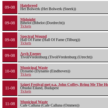
Hatebreed
09-08
Het Bolwerk (Het Bolwerk (Sneek))
Midnight
09-08
Bibelot (Bibelot (Dordrecht))
Tickets
Spectral Wound
09-08
Hall Of Fame (Hall Of Fame (Tilburg))
Tickets
Arch Enemy
09-08
TivoliVredenburg (TivoliVredenburg (Utrecht))
Municipal Waste
10-08
Dynamo (Dynamo (Eindhoven))
Tickets
Sziget Festival met o.a. John Coffey, Bring Me The H
11-08
Óbudai Eiland, Budapest
Tickets
Municipal Waste
11-08
Cafe Calluna (Cafe Calluna (Ommen))