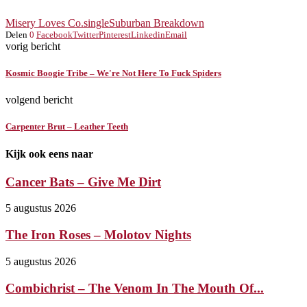
Misery Loves Co.
single
Suburban Breakdown
Delen
0
Facebook
Twitter
Pinterest
Linkedin
Email
vorig bericht
Kosmic Boogie Tribe – We're Not Here To Fuck Spiders
volgend bericht
Carpenter Brut – Leather Teeth
Kijk ook eens naar
Cancer Bats – Give Me Dirt
5 augustus 2026
The Iron Roses – Molotov Nights
5 augustus 2026
Combichrist – The Venom In The Mouth Of...