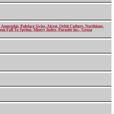
morphis, Paleface Swiss, Alcest, Orbit Culture, Northlane,
m Fall To Spring, Misery Index, Parasite inc., Groza