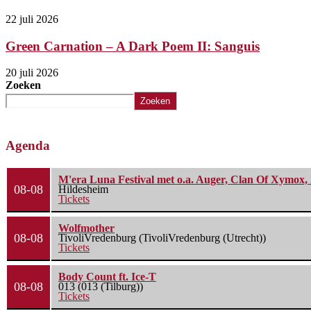
22 juli 2026
Green Carnation – A Dark Poem II: Sanguis
20 juli 2026
Zoeken
Zoeken
Agenda
M'era Luna Festival met o.a. Auger, Clan Of Xymox, 
08-08
Hildesheim
Tickets
Wolfmother
08-08
TivoliVredenburg (TivoliVredenburg (Utrecht))
Tickets
Body Count ft. Ice-T
08-08
013 (013 (Tilburg))
Tickets