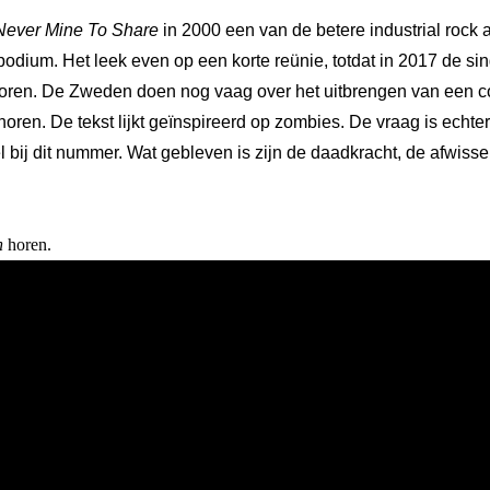
Never Mine To Share
in 2000 een van de betere industrial rock 
podium. Het leek even op een korte reünie, totdat in 2017 de si
oren. De Zweden doen nog vaag over het uitbrengen van een com
 horen. De tekst lijkt geïnspireerd op zombies. De vraag is echt
wel bij dit nummer. Wat gebleven is zijn de daadkracht, de afwi
n
horen.