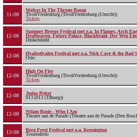
Wolves In The Throne Room
11-08
TivoliVredenburg (TivoliVredenburg (Utrecht))
Tickets
Summer Breeze Festival met o.a. In Flames, Arch Ene
12-08
Deafheaven, Future Palace, Blackbraid, Der Weg Eine
Dinkelsbühl
Øyafestivalen Festival met o.a. Nick Cave & the Bad 
12-08
Oslo
High On Fire
12-08
TivoliVredenburg (TivoliVredenburg (Utrecht))
Tickets
Judas Priest
12-08
013 (013 (Tilburg))
Ntjam Rosie - Who I Am
12-08
Theater aan de Parade (Theater aan de Parade (Den Bosc
Berg Feest Festival met o.a. Kensington
13-08
Tessenderlo