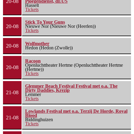
20-08
Ploegendienst, dEUS
Hasselt
Tickets
Stick To Your Guns
20-08
Nieuwe Nor (Nieuwe Nor (Heerlen))
Tickets
Wolfmother
20-08
Hedon (Hedon (Zwolle))
Racoon
Openluchttheater Hertme (Openluchttheater Hertme
20-08
(Hertme))
Tickets
Glemmer Beach Festival Festival met o.a. The
Dirty Daddies, Krezip
21-08
Lemmer
Tickets
Lowlands Festival met o.a. Terzij De Horde, Royal
Blood
21-08
Biddinghuizen
Tickets