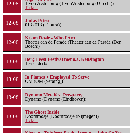
12-08
TivoliVredenburg (TivoliVredenburg (Utrecht))
Tickets
Judas Priest
12-08
013 (013 (Tilburg))
Ntjam Rosie - Who I Am
12-08
Theater aan de Parade (Theater aan de Parade (Den
Bosch))
Berg Feest Festival met o.a. Kensington
13-08
Tessenderlo
In Flames + Employed To Serve
13-08
OM (OM (Seraing))
Dynamo Metalfest Pre-party
13-08
Dynamo (Dynamo (Eindhoven))
The Ghost Inside
13-08
Doornroosje (Doornroosje (Nijmegen))
Tickets
Nirwana Tuinfeest Festival met o.a. John Coffey,