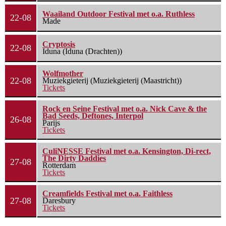
Waailand Outdoor Festival met o.a. Ruthless
22-08
Made
Cryptosis
22-08
Iduna (Iduna (Drachten))
Wolfmother
22-08
Muziekgieterij (Muziekgieterij (Maastricht))
Tickets
Rock en Seine Festival met o.a. Nick Cave & the
Bad Seeds, Deftones, Interpol
26-08
Parijs
Tickets
CuliNESSE Festival met o.a. Kensington, Di-rect,
The Dirty Daddies
27-08
Rotterdam
Tickets
Creamfields Festival met o.a. Faithless
27-08
Daresbury
Tickets