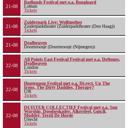
Badlands Festival met o.a. Bongloard
21-08
Lottum
Tickets
Zuiderpark Live: Wolfmother
21-08
Zuiderparktheater (Zuiderparktheater (Den Haag))
Tickets
Deafheaven
21-08
Doornroosje (Doornroosje (Nijmegen))
All Points East Festival Festival met o.a. Deftones,
Deafheaven
22-08
London
Tickets
Huntenpop Festival met o.a. Di-rect, Up The
Irons, The Dirty Daddies, Therapy?
22-08
Ulft
Tickets
DUISTER COLLECTIEF Festival met o.a. Sun
Worship, Doodseskader, Alkerdeel, Ggu:ll,
22-08
Modder, Terzij De Horde
Utrecht
Tickets