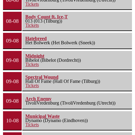
08-08
Tickets
Body Count ft. Ice-T
08-08
013 (013 (Tilburg))
Tickets
Hatebreed
09-08
Het Bolwerk (Het Bolwerk (Sneek))
Midnight
09-08
Bibelot (Bibelot (Dordrecht))
Tickets
Spectral Wound
09-08
Hall Of Fame (Hall Of Fame (Tilburg))
Tickets
Arch Enemy
09-08
TivoliVredenburg (TivoliVredenburg (Utrecht))
Municipal Waste
10-08
Dynamo (Dynamo (Eindhoven))
Tickets