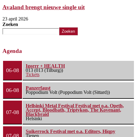
Avaland brengt nieuwe single uit
23 april 2026
Zoeken
Zoeken
Agenda
Igorrr + HEALTH
06-08
013 (013 (Tilburg))
Tickets
Panzerfaust
06-08
Poppodium Volt (Poppodium Volt (Sittard))
Hellsinki Metal Festival Festival met o.a. Opeth,
Accept, Bloodbath, Triptykon, The Kovenant,
07-08
Blackbraid
Helsinki
Suikerrock Festival met o.a. Editors, Hiqpy
07-08
Tienen