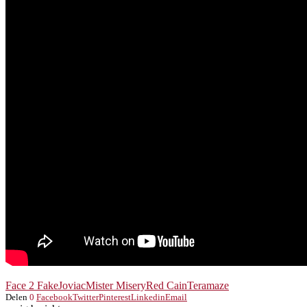
Face 2 Fake
Joviac
Mister Misery
Red Cain
Teramaze
Delen
0
Facebook
Twitter
Pinterest
Linkedin
Email