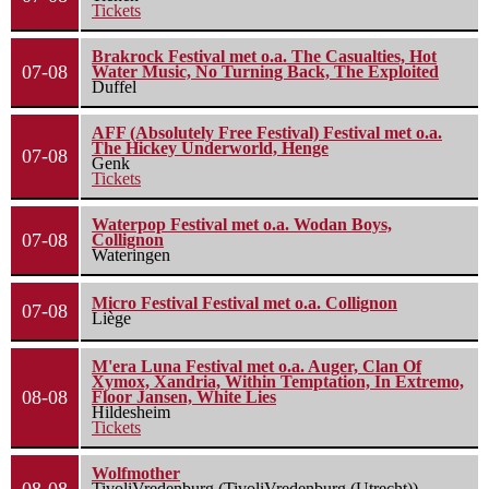
Tickets
Brakrock Festival met o.a. The Casualties, Hot
07-08
Water Music, No Turning Back, The Exploited
Duffel
AFF (Absolutely Free Festival) Festival met o.a.
The Hickey Underworld, Henge
07-08
Genk
Tickets
Waterpop Festival met o.a. Wodan Boys,
07-08
Collignon
Wateringen
Micro Festival Festival met o.a. Collignon
07-08
Liège
M'era Luna Festival met o.a. Auger, Clan Of
Xymox, Xandria, Within Temptation, In Extremo,
08-08
Floor Jansen, White Lies
Hildesheim
Tickets
Wolfmother
TivoliVredenburg (TivoliVredenburg (Utrecht))