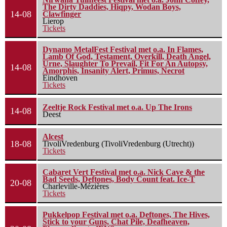
The Dirty Daddies, Hiqpy, Wodan Boys,
14-08
Clawfinger
Lierop
Tickets
Dynamo MetalFest Festival met o.a. In Flames,
Lamb Of God, Testament, Overkill, Death Angel,
Urne, Slaughter To Prevail, Fit For An Autopsy,
14-08
Amorphis, Insanity Alert, Primus, Necrot
Eindhoven
Tickets
Zeeltje Rock Festival met o.a. Up The Irons
14-08
Deest
Alcest
18-08
TivoliVredenburg (TivoliVredenburg (Utrecht))
Tickets
Cabaret Vert Festival met o.a. Nick Cave & the
Bad Seeds, Deftones, Body Count feat. Ice-T
20-08
Charleville-Mézières
Tickets
Pukkelpop Festival met o.a. Deftones, The Hives,
Stick to your Guns, Chat Pile, Deafheaven,