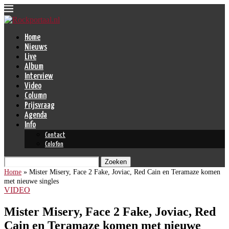
Home
Nieuws
Live
Album
Interview
Video
Column
Prijsvraag
Agenda
Info
Contact
Colofon
Zoeken
Home
»
Mister Misery, Face 2 Fake, Joviac, Red Cain en Teramaze komen
met nieuwe singles
VIDEO
Mister Misery, Face 2 Fake, Joviac, Red
Cain en Teramaze komen met nieuwe