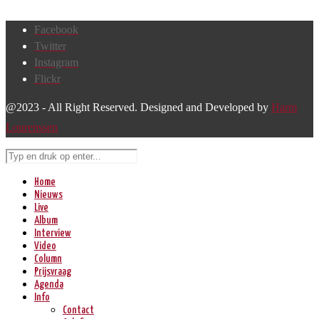
Facebook
Twitter
Instagram
Flickr
@2023 - All Right Reserved. Designed and Developed by
Harm
Lourenssen
Home
Nieuws
Live
Album
Interview
Video
Column
Prijsvraag
Agenda
Info
Contact