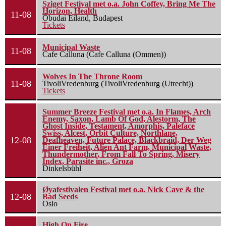
Sziget Festival met o.a. John Coffey, Bring Me The
Horizon, Health
11-08
Óbudai Eiland, Budapest
Tickets
Municipal Waste
11-08
Cafe Calluna (Cafe Calluna (Ommen))
Wolves In The Throne Room
11-08
TivoliVredenburg (TivoliVredenburg (Utrecht))
Tickets
Summer Breeze Festival met o.a. In Flames, Arch
Enemy, Saxon, Lamb Of God, Alestorm, The
Ghost Inside, Testament, Amorphis, Paleface
Swiss, Alcest, Orbit Culture, Northlane,
12-08
Deafheaven, Future Palace, Blackbraid, Der Weg
Einer Freiheit, Alien Ant Farm, Municipal Waste,
Thundermother, From Fall To Spring, Misery
Index, Parasite inc., Groza
Dinkelsbühl
Øyafestivalen Festival met o.a. Nick Cave & the
12-08
Bad Seeds
Oslo
High On Fire