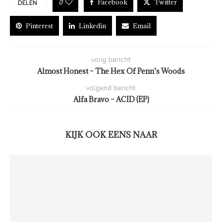
Facebook
Twitter
0
DELEN
Pinterest
Linkedin
Email
vorig bericht
Almost Honest – The Hex Of Penn’s Woods
volgend bericht
Alfa Bravo – ACID (EP)
KIJK OOK EENS NAAR