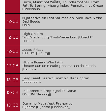
Farm, Municipal Waste, Thundermother, From
Fall To Spring, Misery Index, Parasite inc., Groza
Dinkelsbühl
Øyafestivalen Festival met o.a. Nick Cave & the
12-08
Bad Seeds
Oslo
High On Fire
12-08
TivoliVredenburg (TivoliVredenburg (Utrecht))
Tickets
Judas Priest
12-08
013 (013 (Tilburg))
Ntjam Rosie - Who I Am
12-08
Theater aan de Parade (Theater aan de Parade
(Den Bosch))
Berg Feest Festival met o.a. Kensington
13-08
Tessenderlo
In Flames + Employed To Serve
13-08
OM (OM (Seraing))
Dynamo Metalfest Pre-party
13-08
Dynamo (Dynamo (Eindhoven))