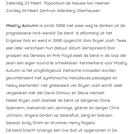
Zaterdag 23 Maart Poppodium de Nieuwe Nor Heerlen
Zondag 24 Maart Zentrum Altenberg Oberhausen
Mostly Autumn
is sinds 1998 niet weer weg te denken uit de
progressieve rock-wereld. De band is afkomstig uit het
Engelse York en werd in 1996 opgericht door Bryan Josh. Twee
jaar later verscheen hun debuut album Geïnspireerd door
groepen als Genesis en Pink Floyd weet de band in de loop der
jaren een eigen sound te ontwikkelen. Kenmerkend voor Mostly
Autumn is het progfolkgeluid. Keltische invloeden worden
gecombineerd met symfonische, melodieuze passages en
heavy elementen. Het gitaarwerk van Bryan Josh wordt vaak
vergeleken met dat David Gilmour en Steve Hackett.
Naast Bryan Josh bestaat de band uit zangeres Olivia
Sparnenn, toetsenist Iain Jennings, gitarist en zanger Chris
Johnson, Angela Gordon op dwarsfluit, zang en toetsen,
bassist Andy Smith en drummer Henry Rogers.
De band bracht onlangs een live dvd uit opgenomen in De