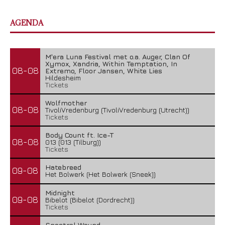
AGENDA
M'era Luna Festival met o.a. Auger, Clan Of
Xymox, Xandria, Within Temptation, In
08-08
Extremo, Floor Jansen, White Lies
Hildesheim
Tickets
Wolfmother
08-08
TivoliVredenburg (TivoliVredenburg (Utrecht))
Tickets
Body Count ft. Ice-T
08-08
013 (013 (Tilburg))
Tickets
Hatebreed
09-08
Het Bolwerk (Het Bolwerk (Sneek))
Midnight
09-08
Bibelot (Bibelot (Dordrecht))
Tickets
Spectral Wound