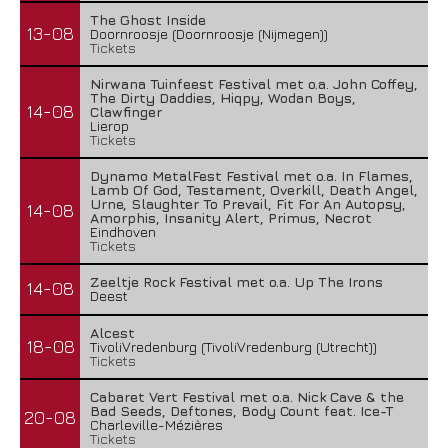
The Ghost Inside
13-08
Doornroosje (Doornroosje (Nijmegen))
Tickets
Nirwana Tuinfeest Festival met o.a. John Coffey,
The Dirty Daddies, Hiqpy, Wodan Boys,
14-08
Clawfinger
Lierop
Tickets
Dynamo MetalFest Festival met o.a. In Flames,
Lamb Of God, Testament, Overkill, Death Angel,
Urne, Slaughter To Prevail, Fit For An Autopsy,
14-08
Amorphis, Insanity Alert, Primus, Necrot
Eindhoven
Tickets
Zeeltje Rock Festival met o.a. Up The Irons
14-08
Deest
Alcest
18-08
TivoliVredenburg (TivoliVredenburg (Utrecht))
Tickets
Cabaret Vert Festival met o.a. Nick Cave & the
Bad Seeds, Deftones, Body Count feat. Ice-T
20-08
Charleville-Mézières
Tickets