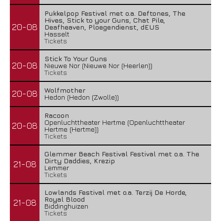
Pukkelpop Festival met o.a. Deftones, The
Hives, Stick to your Guns, Chat Pile,
20-08
Deafheaven, Ploegendienst, dEUS
Hasselt
Tickets
Stick To Your Guns
20-08
Nieuwe Nor (Nieuwe Nor (Heerlen))
Tickets
Wolfmother
20-08
Hedon (Hedon (Zwolle))
Racoon
Openluchttheater Hertme (Openluchttheater
20-08
Hertme (Hertme))
Tickets
Glemmer Beach Festival Festival met o.a. The
Dirty Daddies, Krezip
21-08
Lemmer
Tickets
Lowlands Festival met o.a. Terzij De Horde,
Royal Blood
21-08
Biddinghuizen
Tickets