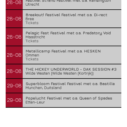
Festival Strand Festival met o.a. Kensington
28-08
Utrecht
Breekout! Festival Festival met o.a. Di-rect
28-08
Bree
Tickets
Pelagic Fest Festival met o.a. Predatory Void
28-08
Maastricht
Tickets
Metallicamp Festival met o.a. HESKEN
28-08
Ommen
Tickets
THE HICKEY UNDERWORLD - DAK SESSION #3
28-08
Wilde Westen (Wilde Westen (Kortrijk))
Superbloom Festival Festival met o.a. Bastille
29-08
Munchen, Duitsland
Popelucht Festival met o.a. Queen of Spades
29-08
Etten-Leur