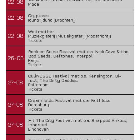
22-08
Made
Cryptosis
22-08
Iduna (Iduna (Drachten))
Wolfmother
22-08
Muziekgieterij (Muziekgieterij (Maastricht))
Tickets
Rock en Seine Festival met o.a. Nick Cave & the
Bad Seeds, Deftones, Interpol
26-08
Parijs
Tickets
CuliNESSE Festival met o.a. Kensington, Di-
rect, The Dirty Daddies
27-08
Rotterdam
Tickets
Creamfields Festival met o.a. Faithless
27-08
Daresbury
Tickets
Hit The City Festival met o.a. Snapped Ankles,
27-08
Inherited
Eindhoven