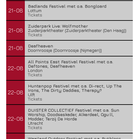
Badlands Festival met o.a. Bongloard
21-08
Lottum
Tickets
Zuiderpark Live: Wolfmother
21-08
Zuiderparktheater (Zuiderparktheater (Den Haag))
Tickets
Deafheaven
21-08
Doornroosje (Doornroosje (Nijmegen))
All Points East Festival Festival met o.a.
Deftones, Deafheaven
22-08
London
Tickets
Huntenpop Festival met o.a. Di-rect, Up The
Irons, The Dirty Daddies, Therapy?
22-08
Ulft
Tickets
DUISTER COLLECTIEF Festival met o.a. Sun
Worship, Doodseskader, Alkerdeel, Ggu:ll,
22-08
Modder, Terzij De Horde
Utrecht
Tickets
Waailand Outdoor Festival met o.a. Ruthless