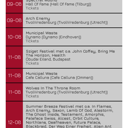
09-08
Hall Of Fame (Hall Of Fame (Tilburg))
Tickets
Arch Enemy
09-08
TivoliVredenburg (TivoliVredenburg (Utrecht))
Municipal Waste
10-08
Dynamo (Dynamo (Eindhoven))
Tickets
Sziget Festival met o.a. John Coffey, Bring Me
The Horizon, Health
11-08
Óbudai Eiland, Budapest
Tickets
Municipal Waste
11-08
Cafe Calluna (Cafe Calluna (Ommen))
Wolves In The Throne Room
11-08
TivoliVredenburg (TivoliVredenburg (Utrecht))
Tickets
Summer Breeze Festival met o.a. In Flames,
Arch Enemy, Saxon, Lamb Of God, Alestorm,
The Ghost Inside, Testament, Amorphis,
Paleface Swiss, Alcest, Orbit Culture,
12-08
Northlane, Deafheaven, Future Palace,
Blackbraid, Der Weg Einer Freiheit, Alien Ant