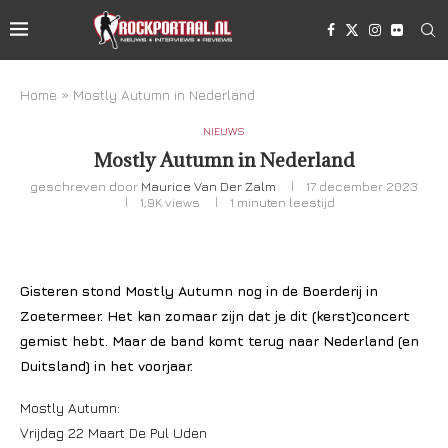
Home
»
Mostly Autumn in Nederland
NIEUWS
Mostly Autumn in Nederland
geschreven door
Maurice Van Der Zalm
17 december 2023
1,9K
views
1 minuten leestijd
Gisteren stond Mostly Autumn nog in de Boerderij in
Zoetermeer. Het kan zomaar zijn dat je dit (kerst)concert
gemist hebt. Maar de band komt terug naar Nederland (en
Duitsland) in het voorjaar.
Mostly Autumn:
Vrijdag 22 Maart De Pul Uden