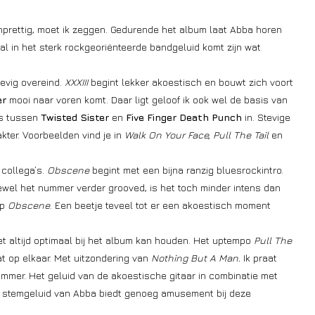
onprettig, moet ik zeggen. Gedurende het album laat Abba horen
ral in het sterk rockgeoriënteerde bandgeluid komt zijn wat
tevig overeind.
XXXIII
begint lekker akoestisch en bouwt zich voort
er
mooi naar voren komt. Daar ligt geloof ik ook wel de basis van
ns tussen
Twisted Sister
en
Five Finger Death Punch
in. Stevige
ter. Voorbeelden vind je in
Walk On Your Face, Pull The Tail
en
 collega’s.
Obscene
begint met een bijna ranzig bluesrockintro.
ewel het nummer verder grooved, is het toch minder intens dan
op
Obscene
. Een beetje teveel tot er een akoestisch moment
t altijd optimaal bij het album kan houden. Het uptempo
Pull The
t op elkaar. Met uitzondering van
Nothing But A Man.
Ik praat
nummer. Het geluid van de akoestische gitaar in combinatie met
orre stemgeluid van Abba biedt genoeg amusement bij deze