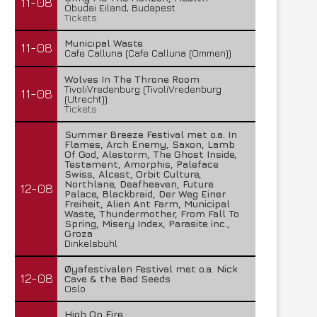
11-08
Óbudai Eiland, Budapest
Tickets
Municipal Waste
11-08
Cafe Calluna (Cafe Calluna (Ommen))
Wolves In The Throne Room
TivoliVredenburg (TivoliVredenburg
11-08
(Utrecht))
Tickets
Summer Breeze Festival met o.a. In
Flames, Arch Enemy, Saxon, Lamb
Of God, Alestorm, The Ghost Inside,
Testament, Amorphis, Paleface
Swiss, Alcest, Orbit Culture,
Northlane, Deafheaven, Future
12-08
Palace, Blackbraid, Der Weg Einer
Freiheit, Alien Ant Farm, Municipal
Waste, Thundermother, From Fall To
Spring, Misery Index, Parasite inc.,
Groza
Dinkelsbühl
Øyafestivalen Festival met o.a. Nick
12-08
Cave & the Bad Seeds
Oslo
High On Fire