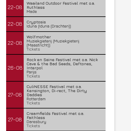
Waailand Outdoor Festival met o.a.
22-08
Ruthless
Made
Cryptosis
22-08
Iduna (Iduna (Drachten))
Wolfmother
Muziekgieterij (Muziekgieterij
22-08
(Maastricht))
Tickets
Rock en Seine Festival met o.a. Nick
Cave & the Bad Seeds, Deftones,
26-08
Interpol
Parijs
Tickets
CuliNESSE Festival met o.a.
Kensington, Di-rect, The Dirty
27-08
Daddies
Rotterdam
Tickets
Creamfields Festival met o.a.
Faithless
27-08
Daresbury
Tickets