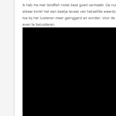
Ik heb me met Goldfish Hotel best goed vermaakt. De numm
elkaar klinkt het een beetje teveel van hetzelfde waardo
toe bij het luisteren meer getriggerd wil worden. Voor d
even te beluisteren.