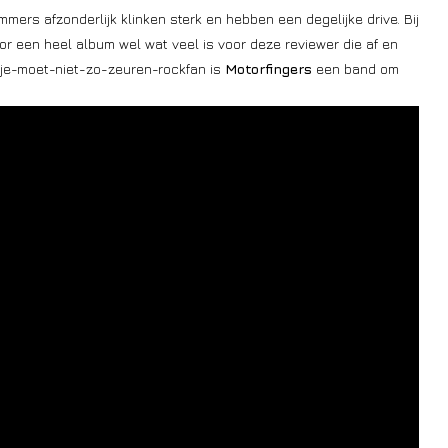
ers afzonderlijk klinken sterk en hebben een degelijke drive. Bij
or een heel album wel wat veel is voor deze reviewer die af en
e je-moet-niet-zo-zeuren-rockfan is
Motorfingers
een band om