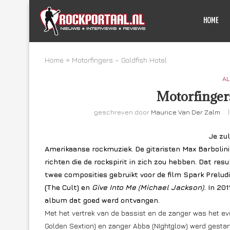
HOME
Home
»
Motorfingers – Goldfish Hotel
AL
Motorfingers
geschreven door
Maurice Van Der Zalm
Je zu
Amerikaanse rockmuziek. De gitaristen Max Barbolin
richten die de rockspirit in zich zou hebben. Dat re
twee composities gebruikt voor de film Spark Prelu
(The Cult) en
Give Into Me (Michael Jackson).
In 20
album dat goed werd ontvangen.
Met het vertrek van de bassist en de zanger was het ev
Golden Sextion) en zanger Abba (NIghtglow) werd gestart