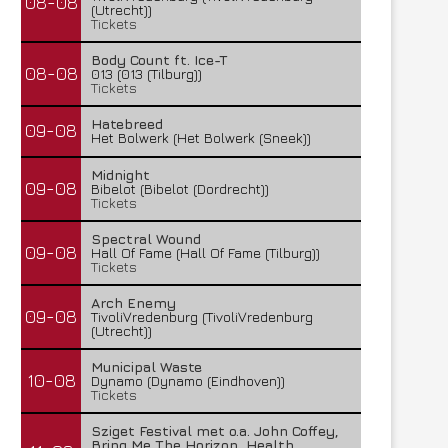
08-08
(Utrecht))
Tickets
Body Count ft. Ice-T
08-08
013 (013 (Tilburg))
Tickets
Hatebreed
09-08
Het Bolwerk (Het Bolwerk (Sneek))
Midnight
09-08
Bibelot (Bibelot (Dordrecht))
Tickets
Spectral Wound
09-08
Hall Of Fame (Hall Of Fame (Tilburg))
Tickets
Arch Enemy
09-08
TivoliVredenburg (TivoliVredenburg
(Utrecht))
Municipal Waste
10-08
Dynamo (Dynamo (Eindhoven))
Tickets
Sziget Festival met o.a. John Coffey,
Bring Me The Horizon, Health