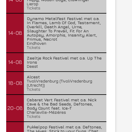
Lierop
Tickets
Dynamo MetalFest Festival met o.a.
In Flames, Lamb Of God, Testament,
Overkill, Death Angel, Urne,
Slaughter To Prevail, Fit For An
14-08
Autopsy, Amorphis, Insanity Alert,
Primus, Necrot
Eindhoven
Tickets
Lunatic Soul – Transition II
Boneripper – Radiant In
Zeeltje Rock Festival met o.a. Up The
29 juli 2026
27 juli 2026
14-08
Irons
Deest
Alcest
TivoliVredenburg (TivoliVredenburg
18-08
(Utrecht))
Tickets
Cabaret Vert Festival met o.a. Nick
Cave & the Bad Seeds, Deftones,
20-08
Body Count feat. Ice-T
Charleville-Mézières
Tickets
Pukkelpop Festival met o.a. Deftones,
The Hives, Stick to your Guns, Chat