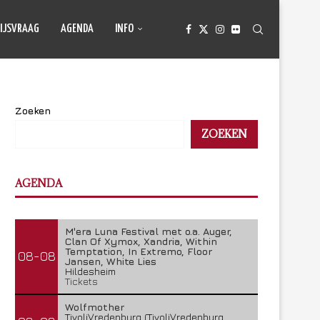
IJSVRAAG
AGENDA
INFO
Zoeken
ZOEKEN
AGENDA
M'era Luna Festival met o.a. Auger,
Clan Of Xymox, Xandria, Within
Temptation, In Extremo, Floor
08-08
Jansen, White Lies
Hildesheim
Tickets
Wolfmother
TivoliVredenburg (TivoliVredenburg