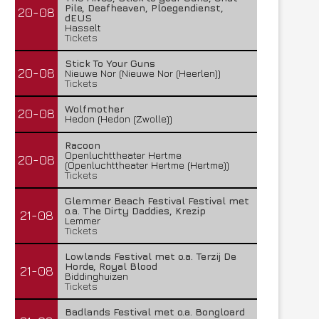
Pile, Deafheaven, Ploegendienst,
20-08
dEUS
Hasselt
Tickets
Stick To Your Guns
20-08
Nieuwe Nor (Nieuwe Nor (Heerlen))
Tickets
Wolfmother
20-08
Hedon (Hedon (Zwolle))
Racoon
Openluchttheater Hertme
20-08
(Openluchttheater Hertme (Hertme))
Tickets
Glemmer Beach Festival Festival met
o.a. The Dirty Daddies, Krezip
21-08
Lemmer
Tickets
Lowlands Festival met o.a. Terzij De
Horde, Royal Blood
21-08
Biddinghuizen
Tickets
Badlands Festival met o.a. Bongloard