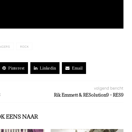
NGERS
ROCK
Pinterest
Linkedin
Email
volgend bericht
3
Rik Emmett & RESolution9 – RES9
OK EENS NAAR