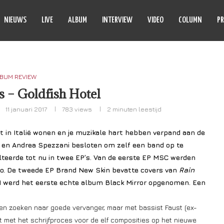
NIEUWS
LIVE
ALBUM
INTERVIEW
VIDEO
COLUMN
PR
BUM REVIEW
 – Goldfish Hotel
11 januari 2017
783
views
2 minuten leestijd
lt in Italië wonen en je muzikale hart hebben verpand aan de
i en Andrea Spezzani besloten om zelf een band op te
sulteerde tot nu in twee EP’s. Van de eerste EP MSC werden
dio. De tweede EP Brand New Skin bevatte covers van
Rain
11 werd het eerste echte album Black Mirror opgenomen. Een
en zoeken naar goede vervanger, maar met bassist Faust (ex-
 met het schrijfproces voor de elf composities op het nieuwe