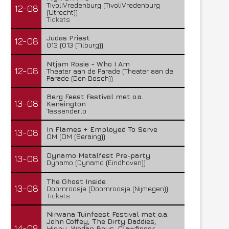
TivoliVredenburg (TivoliVredenburg
12-08
(Utrecht))
Tickets
Judas Priest
12-08
013 (013 (Tilburg))
Ntjam Rosie - Who I Am
12-08
Theater aan de Parade (Theater aan de
Parade (Den Bosch))
Berg Feest Festival met o.a.
13-08
Kensington
Tessenderlo
In Flames + Employed To Serve
13-08
OM (OM (Seraing))
Dynamo Metalfest Pre-party
13-08
Dynamo (Dynamo (Eindhoven))
The Ghost Inside
13-08
Doornroosje (Doornroosje (Nijmegen))
Tickets
Nirwana Tuinfeest Festival met o.a.
John Coffey, The Dirty Daddies,
14-08
Hiqpy, Wodan Boys, Clawfinger