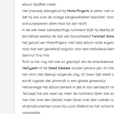
album Goldfish Hotel.
Het (nieuwe) stemgeluid bij
Motorfingers
is zeker niet 
dat hij wel over de nodige zangkwaliteiten beschikt. Voo
schuurpapieren stem mooi tot zijn recht.
In de wat meer balladachtige nummers blijft hij daarbij s
als ballad waarbij de stijl van bijvoorbeeld
Twisted Sist
het geluid van Motorfingers. Het hele album rockt erge
rock met een geoefend oog/oor voor een melodieus karak
Behind This Fire.
Toch is het nog net niet zo gepolijst als de Amerikaanse
Hellyeah
of de
Dead Daisies
zouden jaloers zijn. En ho
het intro. Het daarop volgende
Day Of Dawn
lijkt sterk 
wordt ingezet dat uitmondt in een goede gitaarsolo.
Halverwege het album bemerk ik dat ik mijn aandacht nie
Tail
pept me wel weer op, maar de nummers lijken wel wa
hier niet over een ballad, maar liever over een rustiek 
strijkinstrumenten (viool bij Lucio Stefani) en het sch
compositie.