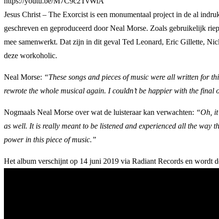
https://youtu.be/M7C9c2TvWiA
Jesus Christ – The Exorcist is een monumentaal project in de al ind
geschreven en geproduceerd door Neal Morse. Zoals gebruikelijk riep
mee samenwerkt. Dat zijn in dit geval Ted Leonard, Eric Gillette, N
deze workoholic.
Neal Morse:
“These songs and pieces of music were all written for this
rewrote the whole musical again. I couldn’t be happier with the final 
Nogmaals Neal Morse over wat de luisteraar kan verwachten:
“Oh, it
as well. It is really meant to be listened and experienced all the way t
power in this piece of music.”
Het album verschijnt op 14 juni 2019 via Radiant Records en wordt d