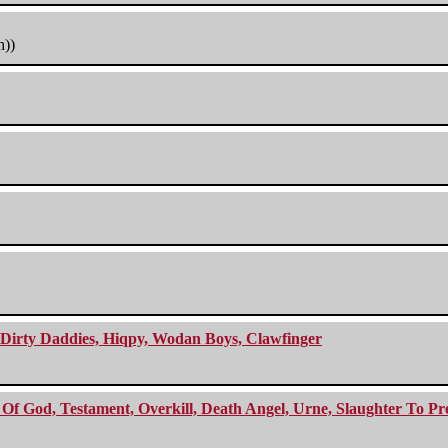
h))
e Dirty Daddies, Hiqpy, Wodan Boys, Clawfinger
f God, Testament, Overkill, Death Angel, Urne, Slaughter To Prev