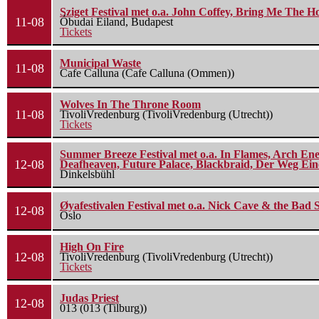
Sziget Festival met o.a. John Coffey, Bring Me The H
11-08
Óbudai Eiland, Budapest
Tickets
Municipal Waste
11-08
Cafe Calluna (Cafe Calluna (Ommen))
Wolves In The Throne Room
11-08
TivoliVredenburg (TivoliVredenburg (Utrecht))
Tickets
Summer Breeze Festival met o.a. In Flames, Arch Ene
12-08
Deafheaven, Future Palace, Blackbraid, Der Weg Eine
Dinkelsbühl
Øyafestivalen Festival met o.a. Nick Cave & the Bad 
12-08
Oslo
High On Fire
12-08
TivoliVredenburg (TivoliVredenburg (Utrecht))
Tickets
Judas Priest
12-08
013 (013 (Tilburg))