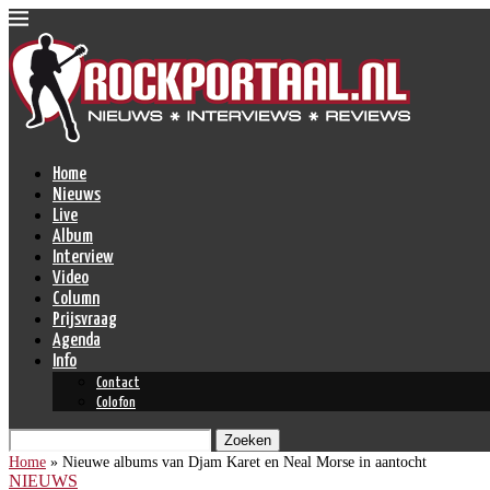
Home
Nieuws
Live
Album
Interview
Video
Column
Prijsvraag
Agenda
Info
Contact
Colofon
Zoeken
Home
»
Nieuwe albums van Djam Karet en Neal Morse in aantocht
NIEUWS