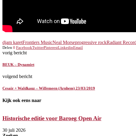
djam karet
Frontiers Music
Neal Morse
progressive rock
Radiant Recor
Delen
0
Facebook
Twitter
Pinterest
Linkedin
Email
vorig bericht
BEUK – Dynamiet
volgend bericht
Cesair + Waldkauz – Willemeen (Arnhem) 23/03/2019
Kijk ook eens naar
Historische editie voor Baroeg Open Air
30 juli 2026
Zoeken