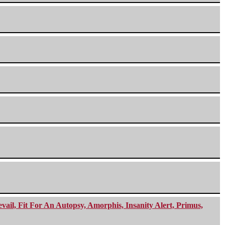
ail, Fit For An Autopsy, Amorphis, Insanity Alert, Primus,