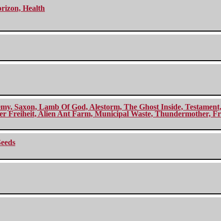
orizon, Health
my, Saxon, Lamb Of God, Alestorm, The Ghost Inside, Testament, A
r Freiheit, Alien Ant Farm, Municipal Waste, Thundermother, Fro
Seeds