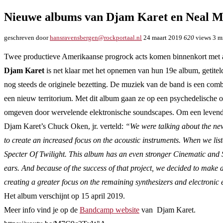
Nieuwe albums van Djam Karet en Neal Mo
geschreven door
hansravensbergen@rockportaal.nl
24 maart 2019
620
views
3 m
Twee productieve Amerikaanse progrock acts komen binnenkort met
Djam Karet
is net klaar met het opnemen van hun 19e album, getite
nog steeds de originele bezetting. De muziek van de band is een comb
een nieuw territorium. Met dit album gaan ze op een psychedelische o
omgeven door wervelende elektronische soundscapes. Om een levendig
Djam Karet’s Chuck Oken, jr. verteld:
“We were talking about the new
to create an increased
focus on the acoustic instruments. When we list
Specter Of Twilight. This album has an even stronger Cinematic and Sou
ears. And because of the success of that project, we decided to mak
creating a greater focus on the remaining synthesizers and electronic
Het album verschijnt op 15 april 2019.
Meer info vind je op de
Bandcamp website
van Djam Karet.