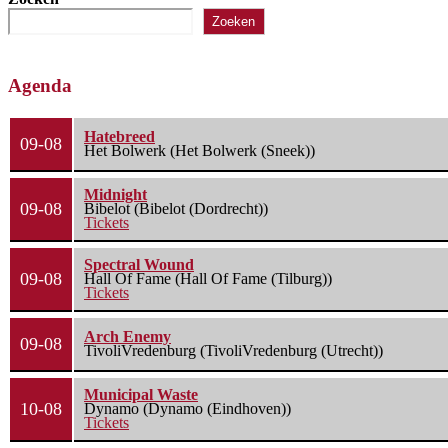
Zoeken
Agenda
Hatebreed
09-08
Het Bolwerk (Het Bolwerk (Sneek))
Midnight
09-08
Bibelot (Bibelot (Dordrecht))
Tickets
Spectral Wound
09-08
Hall Of Fame (Hall Of Fame (Tilburg))
Tickets
Arch Enemy
09-08
TivoliVredenburg (TivoliVredenburg (Utrecht))
Municipal Waste
10-08
Dynamo (Dynamo (Eindhoven))
Tickets