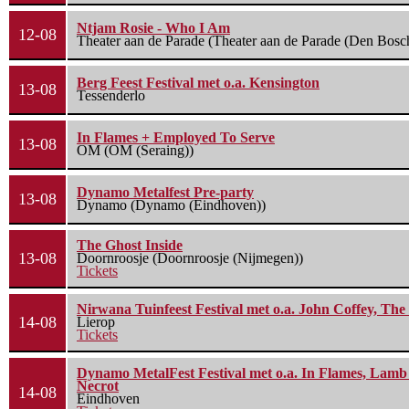
Ntjam Rosie - Who I Am
12-08
Theater aan de Parade (Theater aan de Parade (Den Bosc
Berg Feest Festival met o.a. Kensington
13-08
Tessenderlo
In Flames + Employed To Serve
13-08
OM (OM (Seraing))
Dynamo Metalfest Pre-party
13-08
Dynamo (Dynamo (Eindhoven))
The Ghost Inside
13-08
Doornroosje (Doornroosje (Nijmegen))
Tickets
Nirwana Tuinfeest Festival met o.a. John Coffey, Th
14-08
Lierop
Tickets
Dynamo MetalFest Festival met o.a. In Flames, Lamb O
Necrot
14-08
Eindhoven