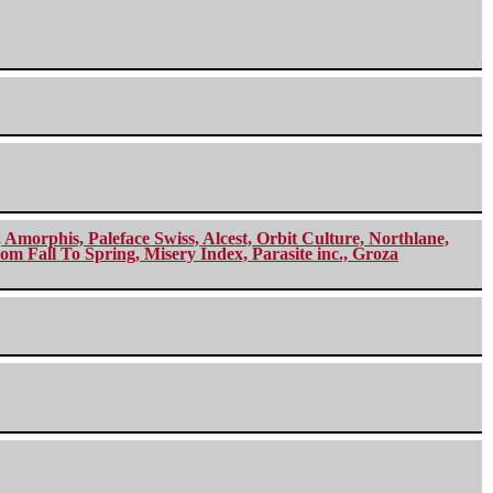
morphis, Paleface Swiss, Alcest, Orbit Culture, Northlane,
m Fall To Spring, Misery Index, Parasite inc., Groza