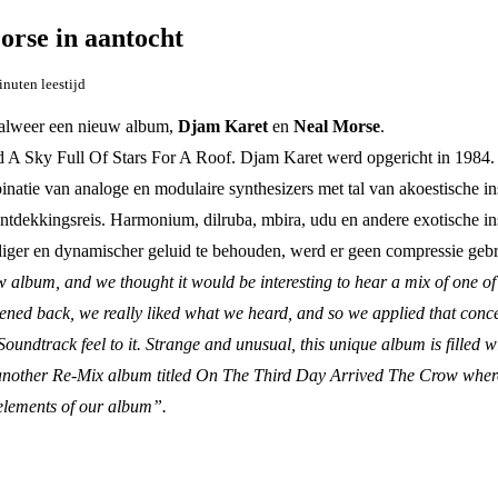
rse in aantocht
inuten leestijd
 alweer een nieuw album,
Djam Karet
en
Neal Morse
.
ld A Sky Full Of Stars For A Roof. Djam Karet werd opgericht in 1984.
inatie van analoge en modulaire synthesizers met tal van akoestische 
ntdekkingsreis. Harmonium, dilruba, mbira, udu en andere exotische ins
er en dynamischer geluid te behouden, werd er geen compressie gebrui
 album, and we thought it would be interesting to hear a mix of one of 
ened back, we really liked what we heard, and so we applied that concep
ndtrack feel to it. Strange and unusual, this unique album is filled wi
e another Re-Mix album titled On The Third Day Arrived The Crow wher
 elements of our album”.