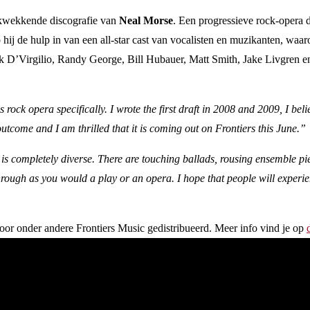
rukwekkende discografie van
Neal Morse
. Een progressieve rock-opera d
 hij de hulp in van een all-star cast van vocalisten en muzikanten, w
ick D’Virgilio, Randy George, Bill Hubauer, Matt Smith, Jake Livgren e
 rock opera specifically. I wrote the first draft in 2008 and 2009, I bel
outcome and I am thrilled that it is coming out on Frontiers this June.”
 is completely diverse. There are touching ballads, rousing ensemble p
hrough as you would a play or an opera. I hope that people will experienc
oor onder andere Frontiers Music gedistribueerd. Meer info vind je op