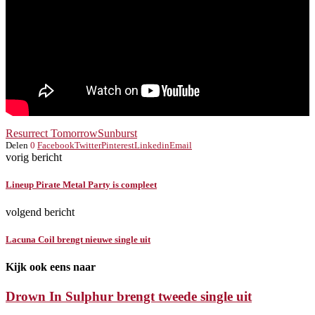
Resurrect Tomorrow
Sunburst
Delen
0
Facebook
Twitter
Pinterest
Linkedin
Email
vorig bericht
Lineup Pirate Metal Party is compleet
volgend bericht
Lacuna Coil brengt nieuwe single uit
Kijk ook eens naar
Drown In Sulphur brengt tweede single uit