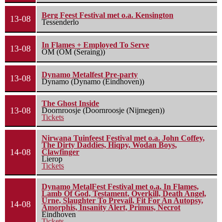
Berg Feest Festival met o.a. Kensington
13-08
Tessenderlo
In Flames + Employed To Serve
13-08
OM (OM (Seraing))
Dynamo Metalfest Pre-party
13-08
Dynamo (Dynamo (Eindhoven))
The Ghost Inside
13-08
Doornroosje (Doornroosje (Nijmegen))
Tickets
Nirwana Tuinfeest Festival met o.a. John Coffey,
The Dirty Daddies, Hiqpy, Wodan Boys,
14-08
Clawfinger
Lierop
Tickets
Dynamo MetalFest Festival met o.a. In Flames,
Lamb Of God, Testament, Overkill, Death Angel,
Urne, Slaughter To Prevail, Fit For An Autopsy,
14-08
Amorphis, Insanity Alert, Primus, Necrot
Eindhoven
Tickets