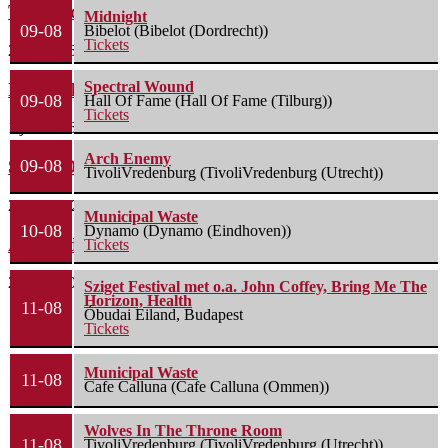
Twee video’s die je moet zien/horen
Midnight
09-08
Bibelot (Bibelot (Dordrecht))
Tickets
2 juli 2026
Spectral Wound
Drown In Sulphur overtuigt met nieuwe single
09-08
Hall Of Fame (Hall Of Fame (Tilburg))
Tickets
1 juli 2026
Arch Enemy
South Of Heaven talent: A Knight Under Maria’s...
09-08
TivoliVredenburg (TivoliVredenburg (Utrecht))
28 mei 2026
Municipal Waste
10-08
Dynamo (Dynamo (Eindhoven))
Avaland brengt nieuwe single uit
Tickets
23 april 2026
Sziget Festival met o.a. John Coffey, Bring Me The
Horizon, Health
11-08
Óbudai Eiland, Budapest
Tickets
Municipal Waste
11-08
Cafe Calluna (Cafe Calluna (Ommen))
Wolves In The Throne Room
11-08
TivoliVredenburg (TivoliVredenburg (Utrecht))