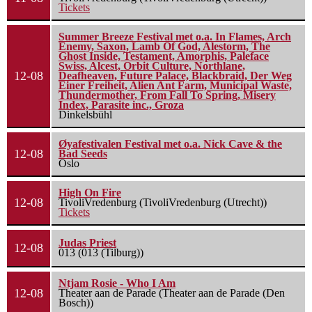
Tickets
Summer Breeze Festival met o.a. In Flames, Arch
Enemy, Saxon, Lamb Of God, Alestorm, The
Ghost Inside, Testament, Amorphis, Paleface
Swiss, Alcest, Orbit Culture, Northlane,
12-08
Deafheaven, Future Palace, Blackbraid, Der Weg
Einer Freiheit, Alien Ant Farm, Municipal Waste,
Thundermother, From Fall To Spring, Misery
Index, Parasite inc., Groza
Dinkelsbühl
Øyafestivalen Festival met o.a. Nick Cave & the
12-08
Bad Seeds
Oslo
High On Fire
12-08
TivoliVredenburg (TivoliVredenburg (Utrecht))
Tickets
Judas Priest
12-08
013 (013 (Tilburg))
Ntjam Rosie - Who I Am
12-08
Theater aan de Parade (Theater aan de Parade (Den
Bosch))