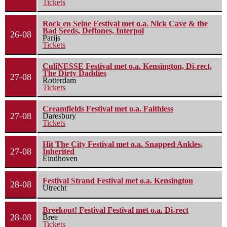
Tickets
Rock en Seine Festival met o.a. Nick Cave & the
Bad Seeds, Deftones, Interpol
26-08
Parijs
Tickets
CuliNESSE Festival met o.a. Kensington, Di-rect,
The Dirty Daddies
27-08
Rotterdam
Tickets
Creamfields Festival met o.a. Faithless
27-08
Daresbury
Tickets
Hit The City Festival met o.a. Snapped Ankles,
27-08
Inherited
Eindhoven
Festival Strand Festival met o.a. Kensington
28-08
Utrecht
Breekout! Festival Festival met o.a. Di-rect
28-08
Bree
Tickets