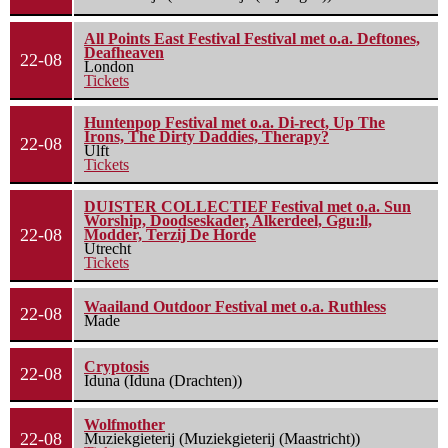
All Points East Festival Festival met o.a. Deftones,
Deafheaven
22-08
London
Tickets
Huntenpop Festival met o.a. Di-rect, Up The
Irons, The Dirty Daddies, Therapy?
22-08
Ulft
Tickets
DUISTER COLLECTIEF Festival met o.a. Sun
Worship, Doodseskader, Alkerdeel, Ggu:ll,
22-08
Modder, Terzij De Horde
Utrecht
Tickets
Waailand Outdoor Festival met o.a. Ruthless
22-08
Made
Cryptosis
22-08
Iduna (Iduna (Drachten))
Wolfmother
22-08
Muziekgieterij (Muziekgieterij (Maastricht))