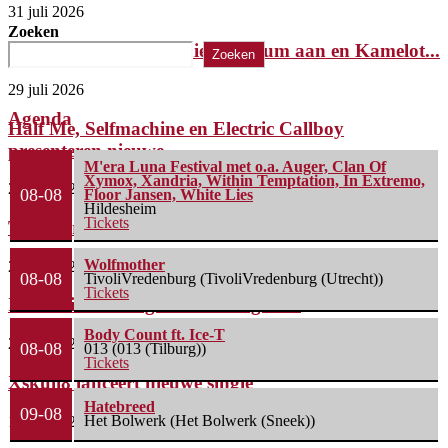
31 juli 2026
Zoeken
Tony Iommi kondigt nieuw album aan en Kamelot...
Zoeken
29 juli 2026
Agenda
Half Me, Selfmachine en Electric Callboy
presenteren nieuwe...
M'era Luna Festival met o.a. Auger, Clan Of
Xymox, Xandria, Within Temptation, In Extremo,
29 juli 2026
08-08
Floor Jansen, White Lies
Hildesheim
Tickets
Temic brengt nieuwe single uit
Wolfmother
28 juli 2026
08-08
TivoliVredenburg (TivoliVredenburg (Utrecht))
Tickets
Insomnium brengt nieuwe single uit
Body Count ft. Ice-T
27 juli 2026
08-08
013 (013 (Tilburg))
Tickets
Xskull8 lanceert nieuwe single
Hatebreed
09-08
Het Bolwerk (Het Bolwerk (Sneek))
17 juli 2026