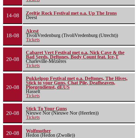
Zeeltje Rock Festival met o.a. Up The Irons
14-08
Deest
Alcest
18-08
TivoliVredenburg (TivoliVredenburg (Utrecht))
Tickets
Cabaret Vert Festival met o.a. Nick Cave & the
Bad Seeds, Deftones, Body Count feat. Ice-T
20-08
Charleville-Mézières
Tickets
Pukkelpop Festival met o.a. Deftones, The Hives,
Stick to your Guns, Chat Pile, Deafheaven,
20-08
Ploegendienst, dEUS
Hasselt
Tickets
Stick To Your Guns
20-08
Nieuwe Nor (Nieuwe Nor (Heerlen))
Tickets
Wolfmother
20-08
Hedon (Hedon (Zwolle))