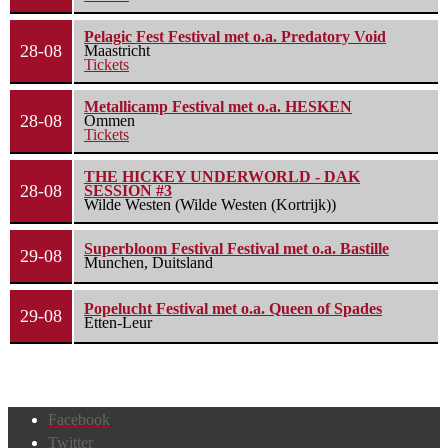
Pelagic Fest Festival met o.a. Predatory Void
28-08
Maastricht
Tickets
Metallicamp Festival met o.a. HESKEN
28-08
Ommen
Tickets
THE HICKEY UNDERWORLD - DAK
28-08
SESSION #3
Wilde Westen (Wilde Westen (Kortrijk))
Superbloom Festival Festival met o.a. Bastille
29-08
Munchen, Duitsland
Popelucht Festival met o.a. Queen of Spades
29-08
Etten-Leur
Facebook
Twitter