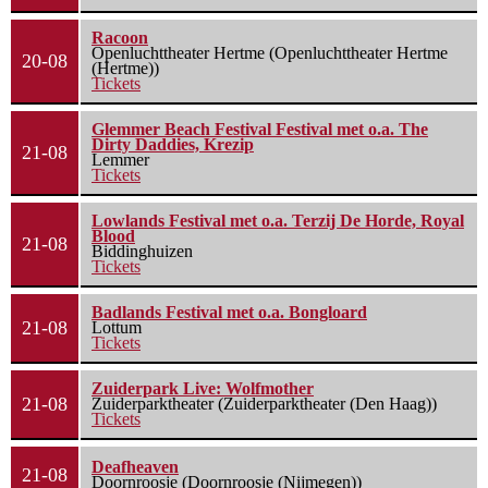
Racoon
Openluchttheater Hertme (Openluchttheater Hertme
20-08
(Hertme))
Tickets
Glemmer Beach Festival Festival met o.a. The
Dirty Daddies, Krezip
21-08
Lemmer
Tickets
Lowlands Festival met o.a. Terzij De Horde, Royal
Blood
21-08
Biddinghuizen
Tickets
Badlands Festival met o.a. Bongloard
21-08
Lottum
Tickets
Zuiderpark Live: Wolfmother
21-08
Zuiderparktheater (Zuiderparktheater (Den Haag))
Tickets
Deafheaven
21-08
Doornroosje (Doornroosje (Nijmegen))