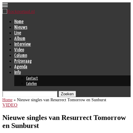
Home
Nieuws
Live
Album
Interview
Video
Column
Prijsvraag
Agenda
Info
Contact
Colofon
Zoeken
Home
»
Nieuwe singles van Resurrect Tomorrow en Sunburst
VIDEO
Nieuwe singles van Resurrect Tomorrow
en Sunburst