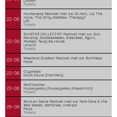
London
Tickets
Huntenpop Festival met o.a. Di-rect, Up The
Irons, The Dirty Daddies, Therapy?
22-08
Ulft
Tickets
DUISTER COLLECTIEF Festival met o.a. Sun
Worship, Doodseskader, Alkerdeel, Ggu:ll,
22-08
Modder, Terzij De Horde
Utrecht
Tickets
Waailand Outdoor Festival met o.a. Ruthless
22-08
Made
Cryptosis
22-08
Iduna (Iduna (Drachten))
Wolfmother
22-08
Muziekgieterij (Muziekgieterij (Maastricht))
Tickets
Rock en Seine Festival met o.a. Nick Cave & the
Bad Seeds, Deftones, Interpol
26-08
Parijs
Tickets