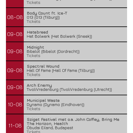
Tickets
Body Count ft. Ice-T
08-08
013 (013 (Tilburg))
Tickets
Hatebreed
09-08
Het Bolwerk (Het Bolwerk (Sneek))
Midnight
09-08
Bibelot (Bibelot (Dordrecht))
Tickets
Spectral Wound
09-08
Hall Of Fame (Hall Of Fame (Tilburg))
Tickets
Arch Enemy
09-08
TivoliVredenburg (TivoliVredenburg (Utrecht))
Municipal Waste
10-08
Dynamo (Dynamo (Eindhoven))
Tickets
Sziget Festival met o.a. John Coffey, Bring Me
The Horizon, Health
11-08
Óbudai Eiland, Budapest
Tickets