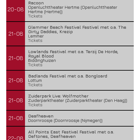
Racoon
Openluchttheater Hertme (Openluchttheater
20-08
Hertme (Hertme))
Tickets
Glemmer Beach Festival Festival met o.a. The
Dirty Daddies, Krezip
21-08
Lemmer
Tickets
Lowlands Festival met o.a. Terzij De Horde,
Royal Blood
21-08
Biddinghuizen
Tickets
Badlands Festival met o.a. Bongloard
21-08
Lottum
Tickets
Zuiderpark Live: Wolfmother
21-08
Zuiderparktheater (Zuiderparktheater (Den Haag))
Tickets
Deafheaven
21-08
Doornroosje (Doornroosje (Nijmegen))
All Points East Festival Festival met o.a.
Deftones, Deafheaven
22-08