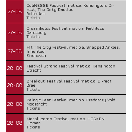
CuliNESSE Festival met o.a. Kensington, Di-
rect, The Dirty Daddies
27-08
Rotterdam
Tickets
Creamfields Festival met o.a. Faithless
27-08
Daresbury
Tickets
Hit The City Festival met o.a. Snapped Ankles,
27-08
Inherited
Eindhoven
Festival Strand Festival met o.a. Kensington
28-08
Utrecht
Breekout! Festival Festival met o.a. Di-rect
28-08
Bree
Tickets
Pelagic Fest Festival met o.a. Predatory Void
28-08
Maastricht
Tickets
Metallicamp Festival met o.a. HESKEN
28-08
Ommen
Tickets