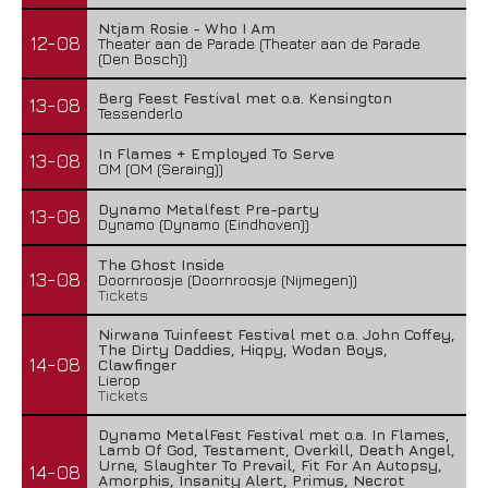
Ntjam Rosie - Who I Am
12-08
Theater aan de Parade (Theater aan de Parade
(Den Bosch))
Berg Feest Festival met o.a. Kensington
13-08
Tessenderlo
In Flames + Employed To Serve
13-08
OM (OM (Seraing))
Dynamo Metalfest Pre-party
13-08
Dynamo (Dynamo (Eindhoven))
The Ghost Inside
13-08
Doornroosje (Doornroosje (Nijmegen))
Tickets
Nirwana Tuinfeest Festival met o.a. John Coffey,
The Dirty Daddies, Hiqpy, Wodan Boys,
14-08
Clawfinger
Lierop
Tickets
Dynamo MetalFest Festival met o.a. In Flames,
Lamb Of God, Testament, Overkill, Death Angel,
Urne, Slaughter To Prevail, Fit For An Autopsy,
14-08
Amorphis, Insanity Alert, Primus, Necrot