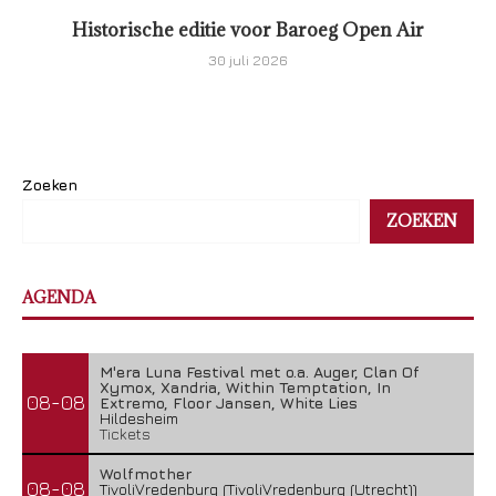
Historische editie voor Baroeg Open Air
30 juli 2026
Zoeken
ZOEKEN
AGENDA
M'era Luna Festival met o.a. Auger, Clan Of
Xymox, Xandria, Within Temptation, In
08-08
Extremo, Floor Jansen, White Lies
Hildesheim
Tickets
Wolfmother
08-08
TivoliVredenburg (TivoliVredenburg (Utrecht))