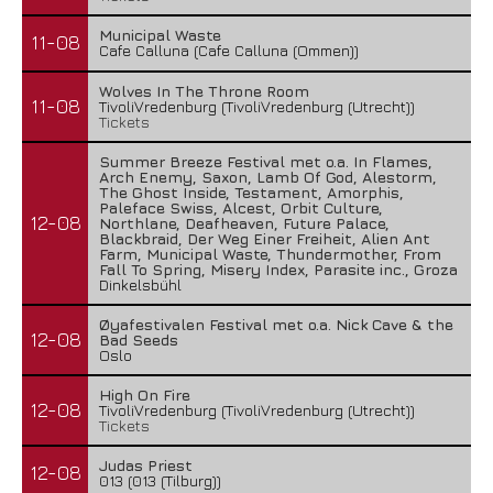
Municipal Waste
11-08
Cafe Calluna (Cafe Calluna (Ommen))
Wolves In The Throne Room
11-08
TivoliVredenburg (TivoliVredenburg (Utrecht))
Tickets
Summer Breeze Festival met o.a. In Flames,
Arch Enemy, Saxon, Lamb Of God, Alestorm,
The Ghost Inside, Testament, Amorphis,
Paleface Swiss, Alcest, Orbit Culture,
12-08
Northlane, Deafheaven, Future Palace,
Blackbraid, Der Weg Einer Freiheit, Alien Ant
Farm, Municipal Waste, Thundermother, From
Fall To Spring, Misery Index, Parasite inc., Groza
Dinkelsbühl
Øyafestivalen Festival met o.a. Nick Cave & the
12-08
Bad Seeds
Oslo
High On Fire
12-08
TivoliVredenburg (TivoliVredenburg (Utrecht))
Tickets
Judas Priest
12-08
013 (013 (Tilburg))