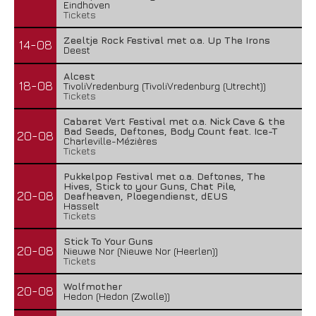
Eindhoven
Tickets
Zeeltje Rock Festival met o.a. Up The Irons
14-08
Deest
Alcest
18-08
TivoliVredenburg (TivoliVredenburg (Utrecht))
Tickets
Cabaret Vert Festival met o.a. Nick Cave & the
Bad Seeds, Deftones, Body Count feat. Ice-T
20-08
Charleville-Mézières
Tickets
Pukkelpop Festival met o.a. Deftones, The
Hives, Stick to your Guns, Chat Pile,
20-08
Deafheaven, Ploegendienst, dEUS
Hasselt
Tickets
Stick To Your Guns
20-08
Nieuwe Nor (Nieuwe Nor (Heerlen))
Tickets
Wolfmother
20-08
Hedon (Hedon (Zwolle))