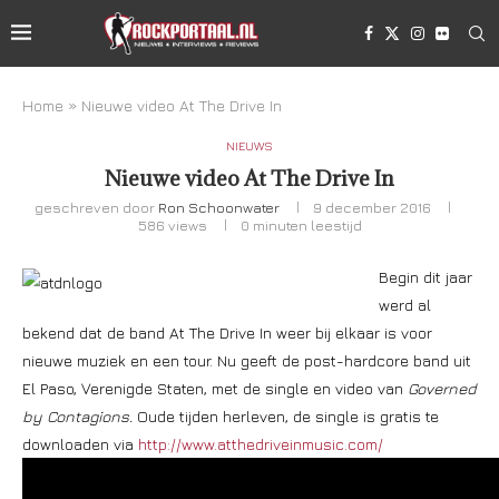
Home
»
Nieuwe video At The Drive In
NIEUWS
Nieuwe video At The Drive In
geschreven door
Ron Schoonwater
9 december 2016
586
views
0 minuten leestijd
Begin dit jaar
werd al
bekend dat de band At The Drive In weer bij elkaar is voor
nieuwe muziek en een tour. Nu geeft de post-hardcore band uit
El Paso, Verenigde Staten, met de single en video van
Governed
by Contagions.
Oude tijden herleven, de single is gratis te
downloaden via
http://www.atthedriveinmusic.com/