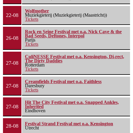
Wolfmother
22-08
Muziekgieterij (Muziekgieterij (Maastricht))
Tickets
Rock en Seine Festival met o.a. Nick Cave & the
Bad Seeds, Deftones, Interpol
26-08
Parijs
Tickets
CuliNESSE Festival met o.a. Kensington, Di-rect,
The Dirty Daddies
27-08
Rotterdam
Tickets
Creamfields Festival met o.a. Faithless
27-08
Daresbury
Tickets
Hit The City Festival met o.a. Snapped Ankles,
27-08
Inherited
Eindhoven
Festival Strand Festival met o.a. Kensington
28-08
Utrecht