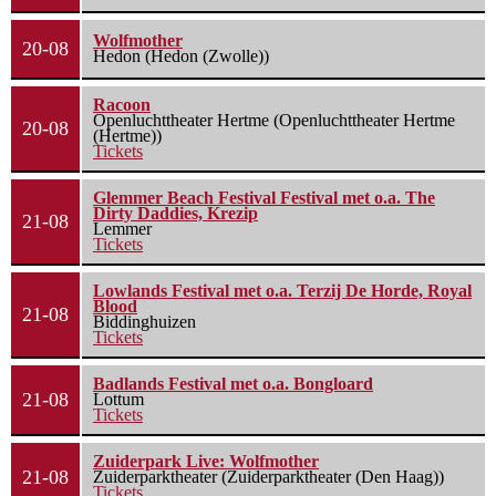
Wolfmother
20-08
Hedon (Hedon (Zwolle))
Racoon
Openluchttheater Hertme (Openluchttheater Hertme
20-08
(Hertme))
Tickets
Glemmer Beach Festival Festival met o.a. The
Dirty Daddies, Krezip
21-08
Lemmer
Tickets
Lowlands Festival met o.a. Terzij De Horde, Royal
Blood
21-08
Biddinghuizen
Tickets
Badlands Festival met o.a. Bongloard
21-08
Lottum
Tickets
Zuiderpark Live: Wolfmother
21-08
Zuiderparktheater (Zuiderparktheater (Den Haag))
Tickets