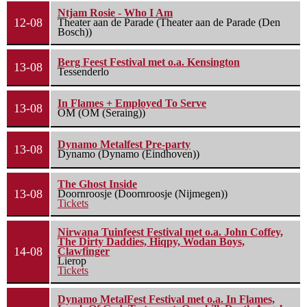
Ntjam Rosie - Who I Am
12-08
Theater aan de Parade (Theater aan de Parade (Den
Bosch))
Berg Feest Festival met o.a. Kensington
13-08
Tessenderlo
In Flames + Employed To Serve
13-08
OM (OM (Seraing))
Dynamo Metalfest Pre-party
13-08
Dynamo (Dynamo (Eindhoven))
The Ghost Inside
13-08
Doornroosje (Doornroosje (Nijmegen))
Tickets
Nirwana Tuinfeest Festival met o.a. John Coffey,
The Dirty Daddies, Hiqpy, Wodan Boys,
14-08
Clawfinger
Lierop
Tickets
Dynamo MetalFest Festival met o.a. In Flames,