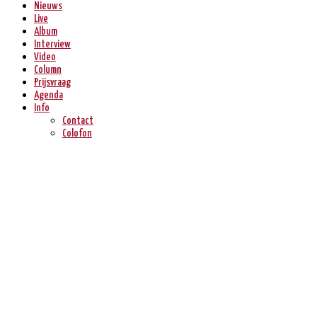
Nieuws
Live
Album
Interview
Video
Column
Prijsvraag
Agenda
Info
Contact
Colofon