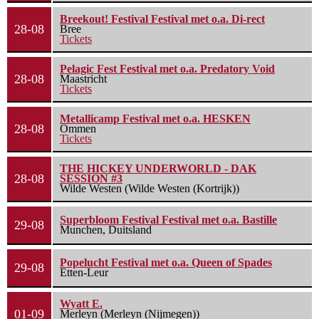
Breekout! Festival Festival met o.a. Di-rect
28-08
Bree
Tickets
Pelagic Fest Festival met o.a. Predatory Void
28-08
Maastricht
Tickets
Metallicamp Festival met o.a. HESKEN
28-08
Ommen
Tickets
THE HICKEY UNDERWORLD - DAK
28-08
SESSION #3
Wilde Westen (Wilde Westen (Kortrijk))
Superbloom Festival Festival met o.a. Bastille
29-08
Munchen, Duitsland
Popelucht Festival met o.a. Queen of Spades
29-08
Etten-Leur
Wyatt E.
01-09
Merleyn (Merleyn (Nijmegen))