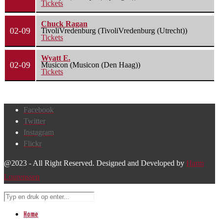
Tickets
Chuck Ragan
02-09
TivoliVredenburg (TivoliVredenburg (Utrecht))
Tickets
Wyatt E.
02-09
Musicon (Musicon (Den Haag))
Tickets
Facebook
Twitter
Instagram
Flickr
@2023 - All Right Reserved. Designed and Developed by
Harm
Lourenssen
Home