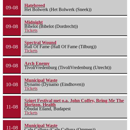
Hatebreed
09-08
Het Bolwerk (Het Bolwerk (Sneek))
Midnight
09-08
Bibelot (Bibelot (Dordrecht))
Tickets
Spectral Wound
09-08
Hall Of Fame (Hall Of Fame (Tilburg))
Tickets
Arch Enemy
09-08
TivoliVredenburg (TivoliVredenburg (Utrecht))
Municipal Waste
10-08
Dynamo (Dynamo (Eindhoven))
Tickets
Sziget Festival met o.a. John Coffey, Bring Me The
Horizon, Health
11-08
Óbudai Eiland, Budapest
Tickets
Municipal Waste
11-08
Cafe Calluna (Cafe Calluna (Ommen))