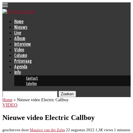
Home
Nieuws
Live
Album
Interview
Video
Column
Prijsvraag
Agenda
Info
Contact
Colofon
Zoeken
Home
»
Nieuwe video Electric Callboy
VIDEO
Nieuwe video Electric Callboy
geschreven door
Maurice van der Zalm
22 augustus 2022
1,3K
views
1 minuten