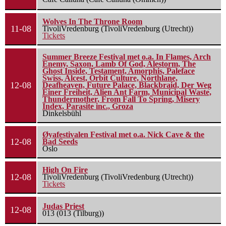
Wolves In The Throne Room
11-08
TivoliVredenburg (TivoliVredenburg (Utrecht))
Tickets
Summer Breeze Festival met o.a. In Flames, Arch
Enemy, Saxon, Lamb Of God, Alestorm, The
Ghost Inside, Testament, Amorphis, Paleface
Swiss, Alcest, Orbit Culture, Northlane,
12-08
Deafheaven, Future Palace, Blackbraid, Der Weg
Einer Freiheit, Alien Ant Farm, Municipal Waste,
Thundermother, From Fall To Spring, Misery
Index, Parasite inc., Groza
Dinkelsbühl
Øyafestivalen Festival met o.a. Nick Cave & the
12-08
Bad Seeds
Oslo
High On Fire
12-08
TivoliVredenburg (TivoliVredenburg (Utrecht))
Tickets
Judas Priest
12-08
013 (013 (Tilburg))