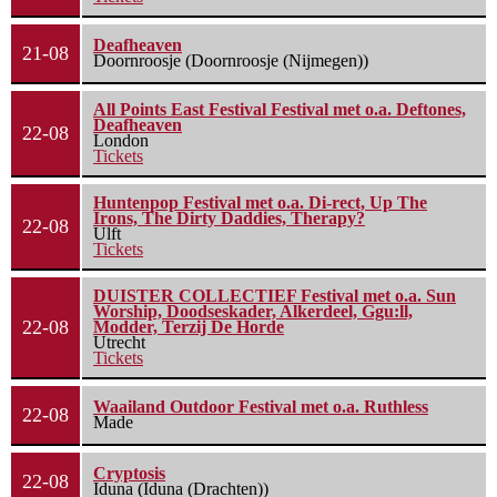
Deafheaven
21-08
Doornroosje (Doornroosje (Nijmegen))
All Points East Festival Festival met o.a. Deftones,
Deafheaven
22-08
London
Tickets
Huntenpop Festival met o.a. Di-rect, Up The
Irons, The Dirty Daddies, Therapy?
22-08
Ulft
Tickets
DUISTER COLLECTIEF Festival met o.a. Sun
Worship, Doodseskader, Alkerdeel, Ggu:ll,
22-08
Modder, Terzij De Horde
Utrecht
Tickets
Waailand Outdoor Festival met o.a. Ruthless
22-08
Made
Cryptosis
22-08
Iduna (Iduna (Drachten))