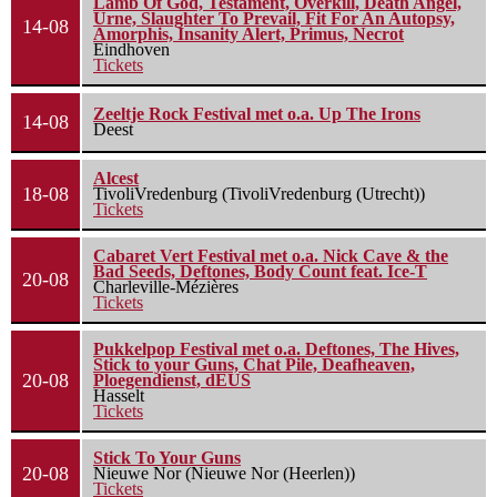
Lamb Of God, Testament, Overkill, Death Angel,
Urne, Slaughter To Prevail, Fit For An Autopsy,
14-08
Amorphis, Insanity Alert, Primus, Necrot
Eindhoven
Tickets
Zeeltje Rock Festival met o.a. Up The Irons
14-08
Deest
Alcest
18-08
TivoliVredenburg (TivoliVredenburg (Utrecht))
Tickets
Cabaret Vert Festival met o.a. Nick Cave & the
Bad Seeds, Deftones, Body Count feat. Ice-T
20-08
Charleville-Mézières
Tickets
Pukkelpop Festival met o.a. Deftones, The Hives,
Stick to your Guns, Chat Pile, Deafheaven,
20-08
Ploegendienst, dEUS
Hasselt
Tickets
Stick To Your Guns
20-08
Nieuwe Nor (Nieuwe Nor (Heerlen))
Tickets