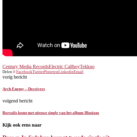
Century Media Records
Electric Callboy
Tekkno
Delen
0
Facebook
Twitter
Pinterest
Linkedin
Email
vorig bericht
Arch Enemy – Deceivers
volgend bericht
Borealis komt met nieuwe single van het album Illusions
Kijk ook eens naar