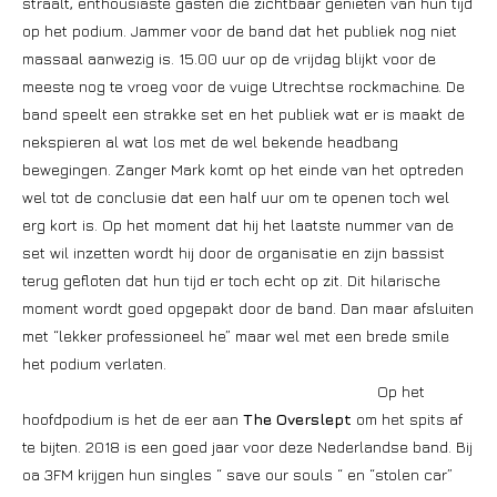
straalt, enthousiaste gasten die zichtbaar genieten van hun tijd
op het podium. Jammer voor de band dat het publiek nog niet
massaal aanwezig is. 15.00 uur op de vrijdag blijkt voor de
meeste nog te vroeg voor de vuige Utrechtse rockmachine. De
band speelt een strakke set en het publiek wat er is maakt de
nekspieren al wat los met de wel bekende headbang
bewegingen. Zanger Mark komt op het einde van het optreden
wel tot de conclusie dat een half uur om te openen toch wel
erg kort is. Op het moment dat hij het laatste nummer van de
set wil inzetten wordt hij door de organisatie en zijn bassist
terug gefloten dat hun tijd er toch echt op zit. Dit hilarische
moment wordt goed opgepakt door de band. Dan maar afsluiten
met “lekker professioneel he” maar wel met een brede smile
het podium verlaten.
Op het
hoofdpodium is het de eer aan
The Overslept
om het spits af
te bijten. 2018 is een goed jaar voor deze Nederlandse band. Bij
oa 3FM krijgen hun singles “ save our souls “ en “stolen car”