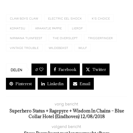
CLAW BOYS CLAW
ELECTRIC EEL SHOCK
K'S CHOICE
KOMATSU
KRAANTJE PAPPIE
LIEROP
NIRWANA TUINFEEST
THE OVERSLEPT
TRIGGERFINGER
VINTAGE TROUBLE
WILDEBEAST
WULF
Facebook
Twitter
0
DELEN
Pinterest
Linkedin
Email
vorig bericht
Superhero Status + Ragepyre + Wisdom In Chains – Blue
Collar Hotel (Eindhoven) 12/08/2018
volgend bericht