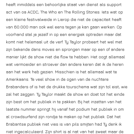
heeft inmiddels een behoorlijke staat van dienst als support
act van oa ACDC, The Who en The Rolling Stones. Iets wat op
een kleine festivalweide in Lierop die niet de capaciteit heeft
van 60.000 man ook wel eens tegen je kan gaan werken. Op
voorhand stel je jezelf in op een energiek optreden maar dat
komt niet helemaal uit de verf. Ty Taylor probeert het wel met
zijn bekende dans moves en sprongen maar op een of andere
manier lijkt de show niet die flow te hebben. Het oogt allemaal
wat vermoeider en stroever dan andere keren dat ik de heren
aan het werk heb gezien. Misschien is het allemaal wat te
Amerikaans. Te veel show in de ogen van de nuchtere
Brabanders of is het de drukke tourschema wat zijn tol eist, wie
zal het zeggen. Ty Taylor maakt de show en doet tot het einde
zijn best om het publiek in te pakken. Bij het inzetten van het
laatste nummer springt hij vanaf het podium het publiek in om
al crowdsurfend zijn rondje te maken op het publiek. Dat het
Brabantse publiek niet vies is van pils smijten had Ty denk ik
niet ingecalculeerd. Zijn shirt is al nat van het zweet maar de