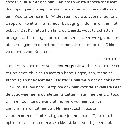
zonder allerlei tierlantijnen. Een groep vaste schare fans met
daarbij nog een groep nieuwschierige nieuwkomers vullen de
tent. Waarbij de haren bij Wildebeast nog wat voorzichtig rond
wapperen komt er hier al meer beweging in de manen van het
publiek. Dat Komatsu hun fans op waarde weet te schatten
brengen ze tot uiting door een deel van het aanwezige publiek
uit te nodigen om op het podium mee te komen rocken. Dikke
voldoende voor Komatsu.
Op voorhand
kan een live optreden van
Claw Boys Claw
al niet kapot. Peter
te Bos geeft altijd thuis met zijn band. Regen, zon, storm ze
staan er, en hoe? Met een ijzersterke nieuwe plaat op zak komt
Claw Boys Claw naar Lierop om ook hier voor de zoveelste keer
de zaak weer eens op stelten te zetten. Peter heeft er zichtbaar
zin in en pakt bij aanvang al het werk van een van de
cameramannen uit handen. Hij maakt zich meester
videocamera en filmt al zingend zijn bandleden. Tijdens het
optreden komt een scala van klassiekers voorbij maar ook