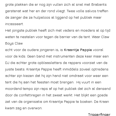
grote plekken die er nog zijn vullen zich al snel met Brabants
gerstenat wat her en der rond vliegt. Twee volle salvos treffen
de zanger die ze hulpeloos al liggend op het publiek maar
incasseert.
Het jongste publiek heeft zich met vaders en moeders al op tijd
weten te nestelen voor tegen de barrier van de tent. Waar Claw
Boys Claw
echt voor de oudere jongeren is, is
Kraantje Pappie
vooral
voor de kids. Geen band met instrumenten deze keer maar een
DJ die achter grote opblaasletters de rappers voorziet van de
juiste beats. Kraantje Pappie heeft inmiddels zoveel optredens
achter zijn kiezen dat hij zijn hand niet omdraait voor weer een
tent die hij aan het feesten moet brengen. Hij vuurt in een
moordend tempo zijn raps af op het publiek dat zich al dansend
door de confettiregen in het zweet werkt. Het blijkt een goede
zet van de organisatie om Kraantje Pappie te boeken. De Kraan
kwam zag en overwon.
Triggerfinger