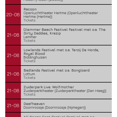
Racoon
Openluchttheater Hertme (Openluchttheater
20-08
Hertme (Hertme))
Tickets
Glemmer Beach Festival Festival met o.a. The
Dirty Daddies, Krezip
21-08
Lemmer
Tickets
Lowlands Festival met o.a. Terzij De Horde,
Royal Blood
21-08
Biddinghuizen
Tickets
Badlands Festival met o.a. Bongloard
21-08
Lottum
Tickets
Zuiderpark Live: Wolfmother
21-08
Zuiderparktheater (Zuiderparktheater (Den Haag))
Tickets
Deafheaven
21-08
Doornroosje (Doornroosje (Nijmegen))
All Points East Festival Festival met o.a.