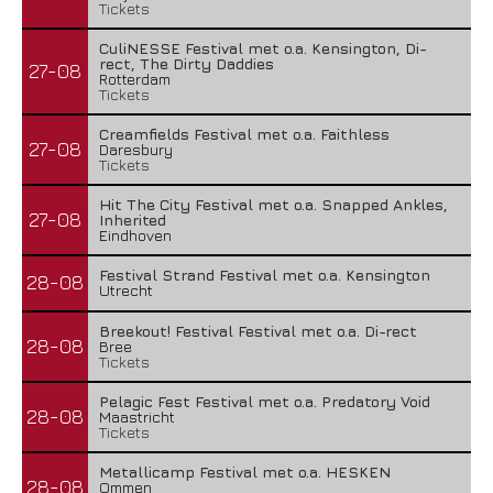
Tickets
CuliNESSE Festival met o.a. Kensington, Di-
rect, The Dirty Daddies
27-08
Rotterdam
Tickets
Creamfields Festival met o.a. Faithless
27-08
Daresbury
Tickets
Hit The City Festival met o.a. Snapped Ankles,
27-08
Inherited
Eindhoven
Festival Strand Festival met o.a. Kensington
28-08
Utrecht
Breekout! Festival Festival met o.a. Di-rect
28-08
Bree
Tickets
Pelagic Fest Festival met o.a. Predatory Void
28-08
Maastricht
Tickets
Metallicamp Festival met o.a. HESKEN
28-08
Ommen