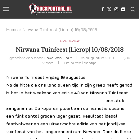
Home
»
Nirwana Tuinfeest (Lierop) 10/08/2018
LIVE REVIEW
Nirwana Tuinfeest (Lierop) 10/08/2018
geschreven door
Dave Van Hout
15 augustus 2018
1,3K
views
9 minuten leestijd
Nirwana Tuinfeest vrijdag 10 augustus
Na de hitte die ons land al een tijd in zijn greep heeft gehad
is het in het weekend van editie 43 van Nirwana
Tuinfeest
een stuk
aangenamer. De koperen ploert aan de hemel is opeens
een flink aantal graden lager gezet. Resultaat ideaal
festivalweer en een uitverkochte editie van het jaarlijkse
tuinfeest van het jongerencentrum Nirwana. Door de flinke