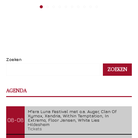
Zoeken
ZOEKEN
AGENDA
M'era Luna Festival met o.a. Auger, Clan Of
Xymox, Xandria, Within Temptation, In
08-08
Extremo, Floor Jansen, White Lies
Hildesheim
Tickets