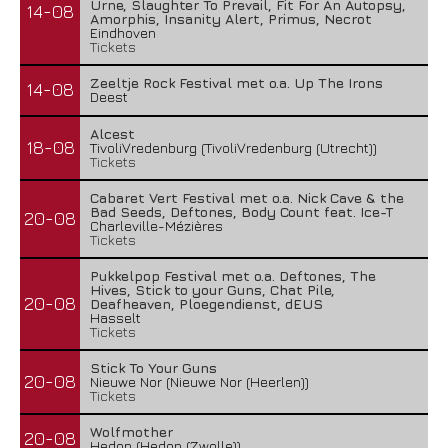
Urne, Slaughter To Prevail, Fit For An Autopsy,
14-08
Amorphis, Insanity Alert, Primus, Necrot
Eindhoven
Tickets
Zeeltje Rock Festival met o.a. Up The Irons
14-08
Deest
Alcest
18-08
TivoliVredenburg (TivoliVredenburg (Utrecht))
Tickets
Cabaret Vert Festival met o.a. Nick Cave & the
Bad Seeds, Deftones, Body Count feat. Ice-T
20-08
Charleville-Mézières
Tickets
Pukkelpop Festival met o.a. Deftones, The
Hives, Stick to your Guns, Chat Pile,
20-08
Deafheaven, Ploegendienst, dEUS
Hasselt
Tickets
Stick To Your Guns
20-08
Nieuwe Nor (Nieuwe Nor (Heerlen))
Tickets
Wolfmother
20-08
Hedon (Hedon (Zwolle))