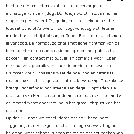
heeft de eer om het muzikale toetje te verzorgen op de
mainstage van de vrijdag . Dat toetje wordt helaas niet met
slagroom geserveerd. Triggerfinger staat bekend als the
loudest band of Antwerp maar oogt vandaag wat flets en
minder hard. Het lijkt of zanger Ruben Block er niet helemaal bij
is vandaag. De normaal zo charismatische frontman van de
band toont niet de energie die nodig is om het publiek te
pakken. Het contact met publiek en camera’s waar Ruben
normaal veel gebruik van maakt is er niet of nauwelijks.
Drummer Mario Goossens weet de boel nog enigszins te
redden maar het heilige vuur ontbreekt vandaag. Ondanks dat
brengt Triggerfinger nog steeds een degelijk optreden. De
drumsolo van Mario die door de andere leden van de band al
drummend wordt ondersteund is het grote lichtpunt van het
optreden.
Op dag 1 kunnen we concluderen dat de 2 headliners
Triggerfinger en Vintage Trouble hun hoge verwachting niet
helemaal waar hebben kunnen maken en dat het boeken van