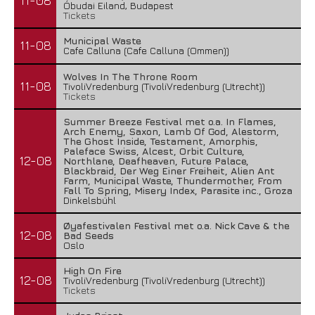
11-08
Óbudai Eiland, Budapest
Tickets
Municipal Waste
11-08
Cafe Calluna (Cafe Calluna (Ommen))
Wolves In The Throne Room
11-08
TivoliVredenburg (TivoliVredenburg (Utrecht))
Tickets
Summer Breeze Festival met o.a. In Flames,
Arch Enemy, Saxon, Lamb Of God, Alestorm,
The Ghost Inside, Testament, Amorphis,
Paleface Swiss, Alcest, Orbit Culture,
12-08
Northlane, Deafheaven, Future Palace,
Blackbraid, Der Weg Einer Freiheit, Alien Ant
Farm, Municipal Waste, Thundermother, From
Fall To Spring, Misery Index, Parasite inc., Groza
Dinkelsbühl
Øyafestivalen Festival met o.a. Nick Cave & the
12-08
Bad Seeds
Oslo
High On Fire
12-08
TivoliVredenburg (TivoliVredenburg (Utrecht))
Tickets