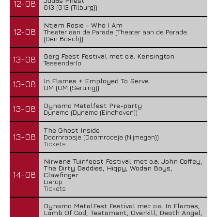
Judas Priest
12-08
013 (013 (Tilburg))
Ntjam Rosie - Who I Am
12-08
Theater aan de Parade (Theater aan de Parade
(Den Bosch))
Berg Feest Festival met o.a. Kensington
13-08
Tessenderlo
In Flames + Employed To Serve
13-08
OM (OM (Seraing))
Dynamo Metalfest Pre-party
13-08
Dynamo (Dynamo (Eindhoven))
The Ghost Inside
13-08
Doornroosje (Doornroosje (Nijmegen))
Tickets
Nirwana Tuinfeest Festival met o.a. John Coffey,
The Dirty Daddies, Hiqpy, Wodan Boys,
14-08
Clawfinger
Lierop
Tickets
Dynamo MetalFest Festival met o.a. In Flames,
Lamb Of God, Testament, Overkill, Death Angel,