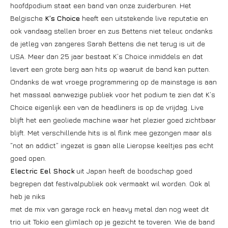
hoofdpodium staat een band van onze zuiderburen. Het
Belgische
K’s Choice
heeft een uitstekende live reputatie en
ook vandaag stellen broer en zus Bettens niet teleur, ondanks
de jetleg van zangeres Sarah Bettens die net terug is uit de
USA. Meer dan 25 jaar bestaat K’s Choice inmiddels en dat
levert een grote berg aan hits op waaruit de band kan putten.
Ondanks de wat vroege programmering op de mainstage is aan
het massaal aanwezige publiek voor het podium te zien dat K’s
Choice eigenlijk een van de headliners is op de vrijdag. Live
blijft het een geoliede machine waar het plezier goed zichtbaar
blijft. Met verschillende hits is al flink mee gezongen maar als
“not an addict” ingezet is gaan alle Lieropse keeltjes pas echt
goed open.
Electric Eel Shock
uit Japan heeft de boodschap goed
begrepen dat festivalpubliek ook vermaakt wil worden. Ook al
heb je niks
met de mix van garage rock en heavy metal dan nog weet dit
trio uit Tokio een glimlach op je gezicht te toveren. Wie de band