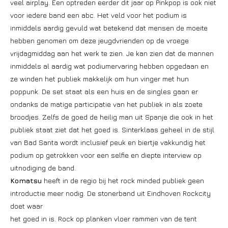
veel airplay. Een optreden eerder dit jaar op Pinkpop is ook niet
voor iedere band een abc. Het veld voor het podium is
inmiddels aardig gevuld wat betekend dat mensen de moeite
hebben genomen om deze jeugdvrienden op de vroege
vrijdagmiddag aan het werk te zien. Je kan zien dat de mannen
inmiddels al aardig wat podiumervaring hebben opgedaan en
ze winden het publiek makkelijk om hun vinger met hun
poppunk. De set staat als een huis en de singles gaan er
ondanks de matige participatie van het publiek in als zoete
broodjes. Zelfs de goed de heilig man uit Spanje die ook in het
publiek staat ziet dat het goed is. Sinterklaas geheel in de stijl
van Bad Santa wordt inclusief peuk en biertje vakkundig het
podium op getrokken voor een selfie en diepte interview op
uitnodiging de band.
Komatsu
heeft in de regio bij het rock minded publiek geen
introductie meer nodig. De stonerband uit Eindhoven Rockcity
doet
waar
het goed in is. Rock op planken vloer rammen van de tent