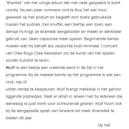
“Blanket” van het vorige album dat niet vaak gespeeld is komt
voorbij. Na een paar nummers vind te Bos het wel mooi
geweest op het podium en begeeft zich zoals gebruikelijk
tussen het publiek. Een knuffel, een biertje, een zoen, een
dansje hij krijgt ze allemaal aangeboden en maakt er dankbaar
gebruik van. Geen capsones maar spelen. Beginnende bands
moeten wat mij betreft als verplichte kost minimaal 1 concert
van Claw Boys Claw bezoeken om de kunst van het spelen
zonder bullshit te leren.
Wulf
is een beetje een vreemde eend in de bijt in het
programma. Bij de meeste bands op het programma is wel een
rock, rap of
urban randje te bespeuren. Wulf brengt makkelijk in het gehoor
liggende popliedjes. Gaat er altijd in, alleen niet bij iedereen die
aanwezig is juist komt voor scheurende gitaren. Wulf hoort ook
bij de aangepaste opzet van Nirwana om meer diversiteit te
bieden dit jaar.
Op het