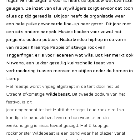
regen van de dagen ervoor is heeft de opbouw wel even stil
gelegen. De inzet van alle vrijwilligers zorgt ervoor dat toch
alles op tijd gereed is. Dit jaar heeft de organisatie weer
een hele puike gevarieerde line-up neer gezet. Dit jaar met
een iets andere aanpak. Muziek boeken voor zowel het
jonge als oudere publiek. Nederlandse hiphop in de vorm
van rapper Kraantje Pappie of stevige rock van
Triggerfinger, er is voor iedereen wat wils. Dat kenmerkt ook
Nirwana, een lekker gezellig kleinschalig feest van
verbroedering tussen mensen en stijlen onder de bomen in
Lierop
.
Het feestje wordt vrijdag afgetrapt in de tent door het uit
Utrecht afkomstige
Wildebeast.
Dit tweede podium van het
festival is
dit
jaar omgedoopt tot het Multitube stage
.
Loud rock n roll zo
kondigt de band zichzelf aan op hun website en die
aankondiging is niets teveel gezegd. Het 5 koppige
rockmonster Wildebeast is een band waar het plezier vanaf