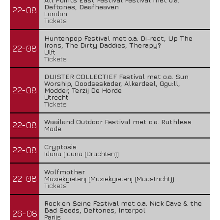
Deftones, Deafheaven
22-08
London
Tickets
Huntenpop Festival met o.a. Di-rect, Up The
Irons, The Dirty Daddies, Therapy?
22-08
Ulft
Tickets
DUISTER COLLECTIEF Festival met o.a. Sun
Worship, Doodseskader, Alkerdeel, Ggu:ll,
22-08
Modder, Terzij De Horde
Utrecht
Tickets
Waailand Outdoor Festival met o.a. Ruthless
22-08
Made
Cryptosis
22-08
Iduna (Iduna (Drachten))
Wolfmother
22-08
Muziekgieterij (Muziekgieterij (Maastricht))
Tickets
Rock en Seine Festival met o.a. Nick Cave & the
Bad Seeds, Deftones, Interpol
26-08
Parijs