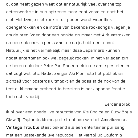
al ooit heeft gezien weet dat er natuurlijk veel over the top
acteerwerk zit in hun optreden maar echt vervelen doet het
niet. Het laadje met rock n roll poses wordt weer flink
opengetrokken en de intro’s van bekende rocksongs vliegen je
om de oren. Voeg daar een naakte drummer met 4 drumstokken
en een sok om zijn penis aan toe en je hebt een topact.
Natuurlijk is het vermakelijk maar deze Japanners kunnen
naast entertainen ook wel degelijk rocken. In het verleden zijn
de heren ook door Peter Pan Speedrock in de arme gesloten en
dat zegt wel iets. Nadat zanger Aki Morimoto het publiek en
zichzelf voor basterds uitmaakt en de bassist de nok van de
tent al klimmend probeert te bereiken is het Japanse feestje
toch echt voorbij.
Eerder sprak
ik al over een goede live reputatie van K’s Choice en Claw Boys
Claw. Ty Taylor de kleine grote frontman van het Amerikaanse
Vintage Trouble
staat bekend als een entertainer pur sang
met een uitstekende live reputatie. Het viertal uit California