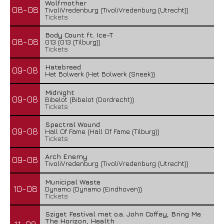
Wolfmother
08-08
TivoliVredenburg (TivoliVredenburg (Utrecht))
Tickets
Body Count ft. Ice-T
08-08
013 (013 (Tilburg))
Tickets
Hatebreed
09-08
Het Bolwerk (Het Bolwerk (Sneek))
Midnight
09-08
Bibelot (Bibelot (Dordrecht))
Tickets
Spectral Wound
09-08
Hall Of Fame (Hall Of Fame (Tilburg))
Tickets
Arch Enemy
09-08
TivoliVredenburg (TivoliVredenburg (Utrecht))
Municipal Waste
10-08
Dynamo (Dynamo (Eindhoven))
Tickets
Sziget Festival met o.a. John Coffey, Bring Me
The Horizon, Health