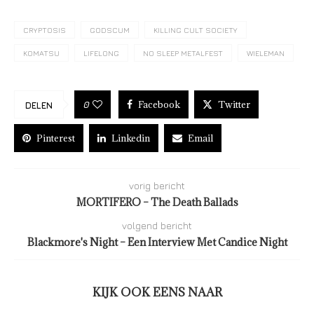
CRYPTOSIS
GODSCUM
KILLING CULT SOCIETY
KOMATSU
LIFELONG
NO SLEEP METALFEST
WIELEMAN
Facebook
Twitter
0
DELEN
Pinterest
Linkedin
Email
vorig bericht
MORTIFERO – The Death Ballads
volgend bericht
Blackmore's Night – Een Interview Met Candice Night
KIJK OOK EENS NAAR