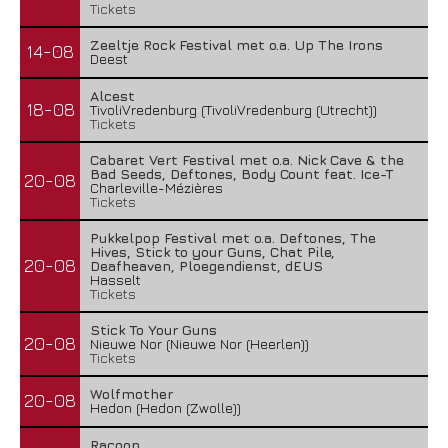
Tickets
Zeeltje Rock Festival met o.a. Up The Irons
14-08
Deest
Alcest
18-08
TivoliVredenburg (TivoliVredenburg (Utrecht))
Tickets
Cabaret Vert Festival met o.a. Nick Cave & the
Bad Seeds, Deftones, Body Count feat. Ice-T
20-08
Charleville-Mézières
Tickets
Pukkelpop Festival met o.a. Deftones, The
Hives, Stick to your Guns, Chat Pile,
20-08
Deafheaven, Ploegendienst, dEUS
Hasselt
Tickets
Stick To Your Guns
20-08
Nieuwe Nor (Nieuwe Nor (Heerlen))
Tickets
Wolfmother
20-08
Hedon (Hedon (Zwolle))
Racoon