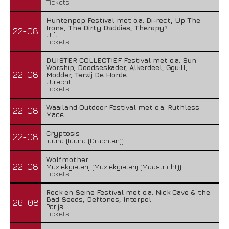
Tickets
Huntenpop Festival met o.a. Di-rect, Up The
Irons, The Dirty Daddies, Therapy?
22-08
Ulft
Tickets
DUISTER COLLECTIEF Festival met o.a. Sun
Worship, Doodseskader, Alkerdeel, Ggu:ll,
22-08
Modder, Terzij De Horde
Utrecht
Tickets
Waailand Outdoor Festival met o.a. Ruthless
22-08
Made
Cryptosis
22-08
Iduna (Iduna (Drachten))
Wolfmother
22-08
Muziekgieterij (Muziekgieterij (Maastricht))
Tickets
Rock en Seine Festival met o.a. Nick Cave & the
Bad Seeds, Deftones, Interpol
26-08
Parijs
Tickets