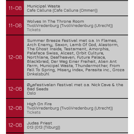
Municipal Waste
11-08
Cafe Calluna (Cafe Calluna (Ommen))
Wolves In The Throne Room
11-08
TivoliVredenburg (TivoliVredenburg (Utrecht))
Tickets
Summer Breeze Festival met o.a. In Flames,
Arch Enemy, Saxon, Lamb Of God, Alestorm,
The Ghost Inside, Testament, Amorphis,
Paleface Swiss, Alcest, Orbit Culture,
12-08
Northlane, Deafheaven, Future Palace,
Blackbraid, Der Weg Einer Freiheit, Alien Ant
Farm, Municipal Waste, Thundermother, From
Fall To Spring, Misery Index, Parasite inc., Groza
Dinkelsbühl
Øyafestivalen Festival met o.a. Nick Cave & the
12-08
Bad Seeds
Oslo
High On Fire
12-08
TivoliVredenburg (TivoliVredenburg (Utrecht))
Tickets
Judas Priest
12-08
013 (013 (Tilburg))