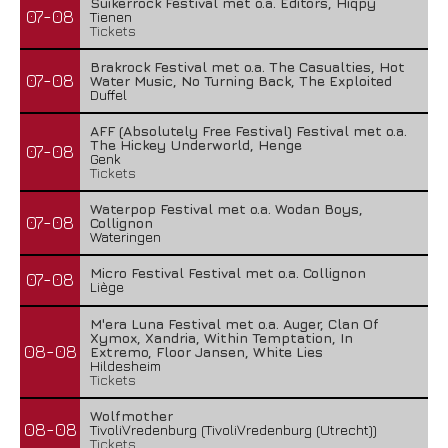
Suikerrock Festival met o.a. Editors, Hiqpy
07-08
Tienen
Tickets
Brakrock Festival met o.a. The Casualties, Hot
07-08
Water Music, No Turning Back, The Exploited
Duffel
AFF (Absolutely Free Festival) Festival met o.a.
The Hickey Underworld, Henge
07-08
Genk
Tickets
Waterpop Festival met o.a. Wodan Boys,
07-08
Collignon
Wateringen
Micro Festival Festival met o.a. Collignon
07-08
Liège
M'era Luna Festival met o.a. Auger, Clan Of
Xymox, Xandria, Within Temptation, In
08-08
Extremo, Floor Jansen, White Lies
Hildesheim
Tickets
Wolfmother
08-08
TivoliVredenburg (TivoliVredenburg (Utrecht))
Tickets