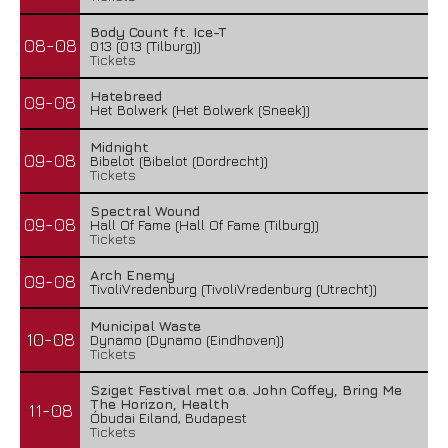
Body Count ft. Ice-T
08-08
013 (013 (Tilburg))
Tickets
Hatebreed
09-08
Het Bolwerk (Het Bolwerk (Sneek))
Midnight
09-08
Bibelot (Bibelot (Dordrecht))
Tickets
Spectral Wound
09-08
Hall Of Fame (Hall Of Fame (Tilburg))
Tickets
Arch Enemy
09-08
TivoliVredenburg (TivoliVredenburg (Utrecht))
Municipal Waste
10-08
Dynamo (Dynamo (Eindhoven))
Tickets
Sziget Festival met o.a. John Coffey, Bring Me
The Horizon, Health
11-08
Óbudai Eiland, Budapest
Tickets