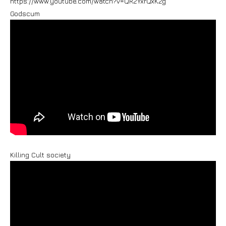
https://www.youtube.com/watch?v=QR2YxrQxK2g
Godscum
Killing Cult society