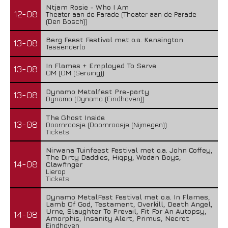
Ntjam Rosie - Who I Am
12-08
Theater aan de Parade (Theater aan de Parade
(Den Bosch))
Berg Feest Festival met o.a. Kensington
13-08
Tessenderlo
In Flames + Employed To Serve
13-08
OM (OM (Seraing))
Dynamo Metalfest Pre-party
13-08
Dynamo (Dynamo (Eindhoven))
The Ghost Inside
13-08
Doornroosje (Doornroosje (Nijmegen))
Tickets
Nirwana Tuinfeest Festival met o.a. John Coffey,
The Dirty Daddies, Hiqpy, Wodan Boys,
14-08
Clawfinger
Lierop
Tickets
Dynamo MetalFest Festival met o.a. In Flames,
Lamb Of God, Testament, Overkill, Death Angel,
Urne, Slaughter To Prevail, Fit For An Autopsy,
14-08
Amorphis, Insanity Alert, Primus, Necrot
Eindhoven