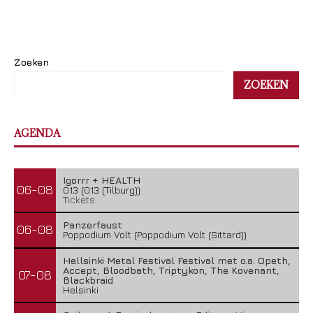
Zoeken
ZOEKEN
AGENDA
Igorrr + HEALTH
06-08
013 (013 (Tilburg))
Tickets
Panzerfaust
06-08
Poppodium Volt (Poppodium Volt (Sittard))
Hellsinki Metal Festival Festival met o.a. Opeth,
Accept, Bloodbath, Triptykon, The Kovenant,
07-08
Blackbraid
Helsinki