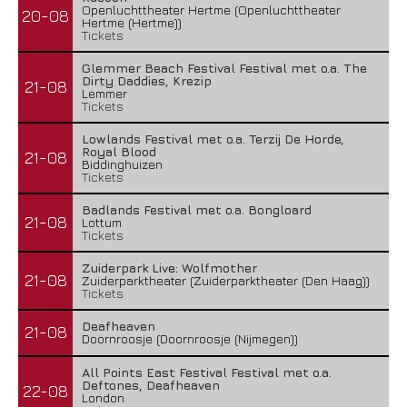
Openluchttheater Hertme (Openluchttheater
20-08
Hertme (Hertme))
Tickets
Glemmer Beach Festival Festival met o.a. The
Dirty Daddies, Krezip
21-08
Lemmer
Tickets
Lowlands Festival met o.a. Terzij De Horde,
Royal Blood
21-08
Biddinghuizen
Tickets
Badlands Festival met o.a. Bongloard
21-08
Lottum
Tickets
Zuiderpark Live: Wolfmother
21-08
Zuiderparktheater (Zuiderparktheater (Den Haag))
Tickets
Deafheaven
21-08
Doornroosje (Doornroosje (Nijmegen))
All Points East Festival Festival met o.a.
Deftones, Deafheaven
22-08
London