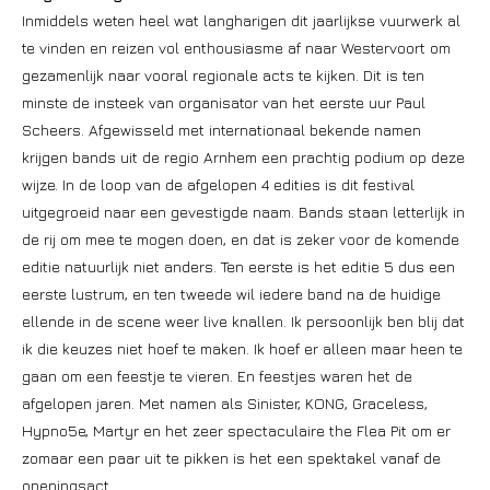
Inmiddels weten heel wat langharigen dit jaarlijkse vuurwerk al
te vinden en reizen vol enthousiasme af naar Westervoort om
gezamenlijk naar vooral regionale acts te kijken. Dit is ten
minste de insteek van organisator van het eerste uur Paul
Scheers. Afgewisseld met internationaal bekende namen
krijgen bands uit de regio Arnhem een prachtig podium op deze
wijze. In de loop van de afgelopen 4 edities is dit festival
uitgegroeid naar een gevestigde naam. Bands staan letterlijk in
de rij om mee te mogen doen, en dat is zeker voor de komende
editie natuurlijk niet anders. Ten eerste is het editie 5 dus een
eerste lustrum, en ten tweede wil iedere band na de huidige
ellende in de scene weer live knallen. Ik persoonlijk ben blij dat
ik die keuzes niet hoef te maken. Ik hoef er alleen maar heen te
gaan om een feestje te vieren. En feestjes waren het de
afgelopen jaren. Met namen als Sinister, KONG, Graceless,
Hypno5e, Martyr en het zeer spectaculaire the Flea Pit om er
zomaar een paar uit te pikken is het een spektakel vanaf de
openingsact.