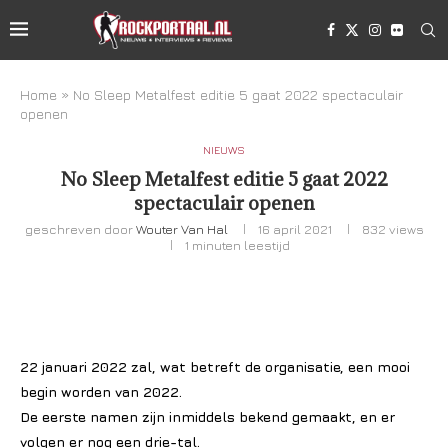
Home
»
No Sleep Metalfest editie 5 gaat 2022 spectaculair
openen
NIEUWS
No Sleep Metalfest editie 5 gaat 2022
spectaculair openen
geschreven door
Wouter Van Hal
16 april 2021
832
views
1 minuten leestijd
22 januari 2022 zal, wat betreft de organisatie, een mooi
begin worden van 2022.
De eerste namen zijn inmiddels bekend gemaakt, en er
volgen er nog een drie-tal.