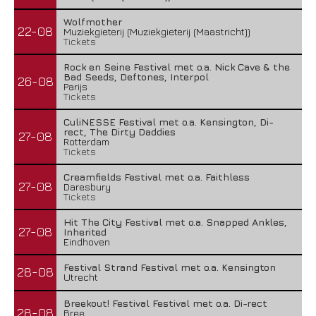
Wolfmother
22-08
Muziekgieterij (Muziekgieterij (Maastricht))
Tickets
Rock en Seine Festival met o.a. Nick Cave & the
Bad Seeds, Deftones, Interpol
26-08
Parijs
Tickets
CuliNESSE Festival met o.a. Kensington, Di-
rect, The Dirty Daddies
27-08
Rotterdam
Tickets
Creamfields Festival met o.a. Faithless
27-08
Daresbury
Tickets
Hit The City Festival met o.a. Snapped Ankles,
27-08
Inherited
Eindhoven
Festival Strand Festival met o.a. Kensington
28-08
Utrecht
Breekout! Festival Festival met o.a. Di-rect
28-08
Bree