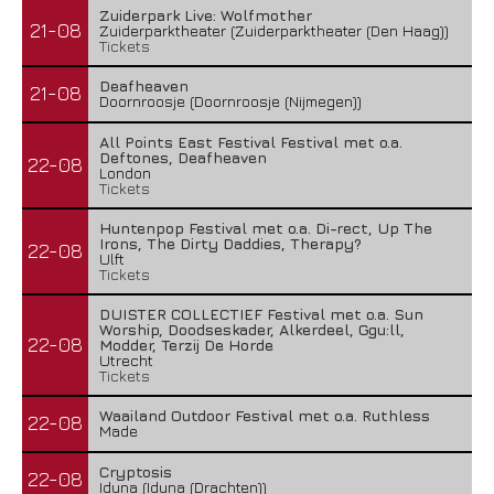
Zuiderpark Live: Wolfmother
21-08
Zuiderparktheater (Zuiderparktheater (Den Haag))
Tickets
Deafheaven
21-08
Doornroosje (Doornroosje (Nijmegen))
All Points East Festival Festival met o.a.
Deftones, Deafheaven
22-08
London
Tickets
Huntenpop Festival met o.a. Di-rect, Up The
Irons, The Dirty Daddies, Therapy?
22-08
Ulft
Tickets
DUISTER COLLECTIEF Festival met o.a. Sun
Worship, Doodseskader, Alkerdeel, Ggu:ll,
22-08
Modder, Terzij De Horde
Utrecht
Tickets
Waailand Outdoor Festival met o.a. Ruthless
22-08
Made
Cryptosis
22-08
Iduna (Iduna (Drachten))