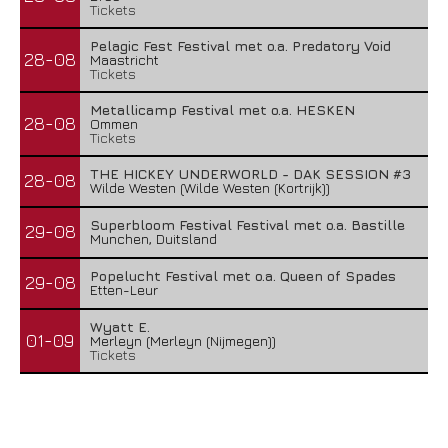
Tickets
Pelagic Fest Festival met o.a. Predatory Void
28-08
Maastricht
Tickets
Metallicamp Festival met o.a. HESKEN
28-08
Ommen
Tickets
THE HICKEY UNDERWORLD - DAK SESSION #3
28-08
Wilde Westen (Wilde Westen (Kortrijk))
Superbloom Festival Festival met o.a. Bastille
29-08
Munchen, Duitsland
Popelucht Festival met o.a. Queen of Spades
29-08
Etten-Leur
Wyatt E.
01-09
Merleyn (Merleyn (Nijmegen))
Tickets