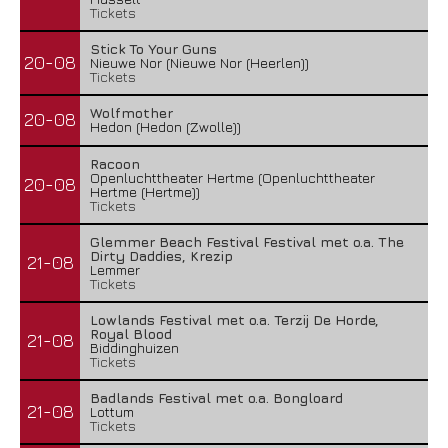
Tickets
Stick To Your Guns
20-08
Nieuwe Nor (Nieuwe Nor (Heerlen))
Tickets
Wolfmother
20-08
Hedon (Hedon (Zwolle))
Racoon
Openluchttheater Hertme (Openluchttheater
20-08
Hertme (Hertme))
Tickets
Glemmer Beach Festival Festival met o.a. The
Dirty Daddies, Krezip
21-08
Lemmer
Tickets
Lowlands Festival met o.a. Terzij De Horde,
Royal Blood
21-08
Biddinghuizen
Tickets
Badlands Festival met o.a. Bongloard
21-08
Lottum
Tickets