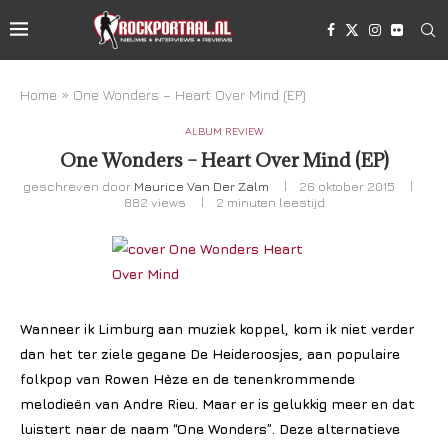
Home
»
One Wonders – Heart Over Mind (EP)
ALBUM REVIEW
One Wonders – Heart Over Mind (EP)
geschreven door
Maurice Van Der Zalm
26 oktober 2015
882
views
2 minuten leestijd
Wanneer ik Limburg aan muziek koppel, kom ik niet verder
dan het ter ziele gegane De Heideroosjes, aan populaire
folkpop van Rowen Hèze en de tenenkrommende
melodieën van Andre Rieu. Maar er is gelukkig meer en dat
luistert naar de naam “One Wonders”. Deze alternatieve