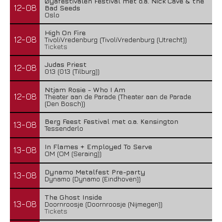
Øyafestivalen Festival met o.a. Nick Cave & the
12-08
Bad Seeds
Oslo
High On Fire
12-08
TivoliVredenburg (TivoliVredenburg (Utrecht))
Tickets
Judas Priest
12-08
013 (013 (Tilburg))
Ntjam Rosie - Who I Am
12-08
Theater aan de Parade (Theater aan de Parade
(Den Bosch))
Berg Feest Festival met o.a. Kensington
13-08
Tessenderlo
In Flames + Employed To Serve
13-08
OM (OM (Seraing))
Dynamo Metalfest Pre-party
13-08
Dynamo (Dynamo (Eindhoven))
The Ghost Inside
13-08
Doornroosje (Doornroosje (Nijmegen))
Tickets