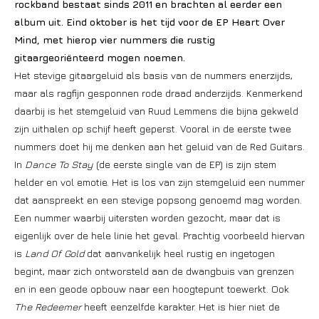
rockband bestaat sinds 2011 en brachten al eerder een
album uit. Eind oktober is het tijd voor de EP Heart Over
Mind, met hierop vier nummers die rustig
gitaargeoriënteerd mogen noemen.
Het stevige gitaargeluid als basis van de nummers enerzijds,
maar als ragfijn gesponnen rode draad anderzijds. Kenmerkend
daarbij is het stemgeluid van Ruud Lemmens die bijna gekweld
zijn uithalen op schijf heeft geperst. Vooral in de eerste twee
nummers doet hij me denken aan het geluid van de Red Guitars.
In
Dance To Stay
(de eerste single van de EP) is zijn stem
helder en vol emotie. Het is los van zijn stemgeluid een nummer
dat aanspreekt en een stevige popsong genoemd mag worden.
Een nummer waarbij uitersten worden gezocht, maar dat is
eigenlijk over de hele linie het geval. Prachtig voorbeeld hiervan
is
Land Of Gold
dat aanvankelijk heel rustig en ingetogen
begint, maar zich ontworsteld aan de dwangbuis van grenzen
en in een geode opbouw naar een hoogtepunt toewerkt. Ook
The Redeemer
heeft eenzelfde karakter. Het is hier niet de