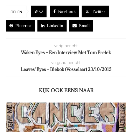
Facebook
Twitter
0
DELEN
Pinterest
Linkedin
Email
vorig bericht
Waken Eyes – Een Interview Met Tom Frelek
volgend bericht
Leaves' Eyes – Biebob (Vosselaar) 23/10/2015
KIJK OOK EENS NAAR