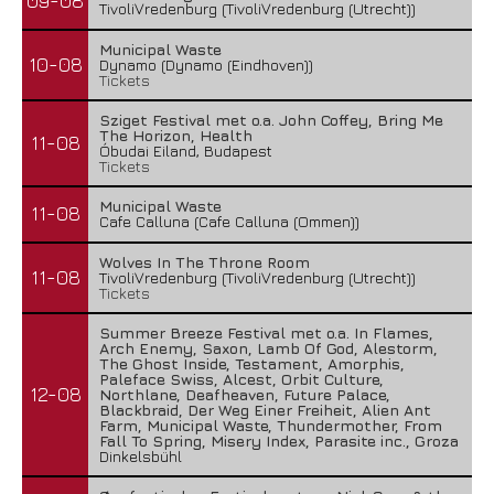
09-08
TivoliVredenburg (TivoliVredenburg (Utrecht))
Municipal Waste
10-08
Dynamo (Dynamo (Eindhoven))
Tickets
Sziget Festival met o.a. John Coffey, Bring Me
The Horizon, Health
11-08
Óbudai Eiland, Budapest
Tickets
Municipal Waste
11-08
Cafe Calluna (Cafe Calluna (Ommen))
Wolves In The Throne Room
11-08
TivoliVredenburg (TivoliVredenburg (Utrecht))
Tickets
Summer Breeze Festival met o.a. In Flames,
Arch Enemy, Saxon, Lamb Of God, Alestorm,
The Ghost Inside, Testament, Amorphis,
Paleface Swiss, Alcest, Orbit Culture,
12-08
Northlane, Deafheaven, Future Palace,
Blackbraid, Der Weg Einer Freiheit, Alien Ant
Farm, Municipal Waste, Thundermother, From
Fall To Spring, Misery Index, Parasite inc., Groza
Dinkelsbühl