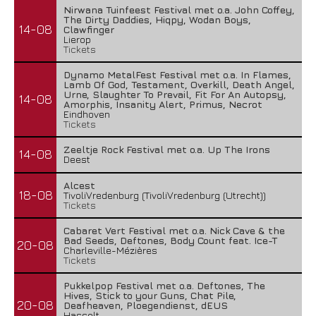
Nirwana Tuinfeest Festival met o.a. John Coffey,
The Dirty Daddies, Hiqpy, Wodan Boys,
14-08
Clawfinger
Lierop
Tickets
Dynamo MetalFest Festival met o.a. In Flames,
Lamb Of God, Testament, Overkill, Death Angel,
Urne, Slaughter To Prevail, Fit For An Autopsy,
14-08
Amorphis, Insanity Alert, Primus, Necrot
Eindhoven
Tickets
Zeeltje Rock Festival met o.a. Up The Irons
14-08
Deest
Alcest
18-08
TivoliVredenburg (TivoliVredenburg (Utrecht))
Tickets
Cabaret Vert Festival met o.a. Nick Cave & the
Bad Seeds, Deftones, Body Count feat. Ice-T
20-08
Charleville-Mézières
Tickets
Pukkelpop Festival met o.a. Deftones, The
Hives, Stick to your Guns, Chat Pile,
20-08
Deafheaven, Ploegendienst, dEUS
Hasselt