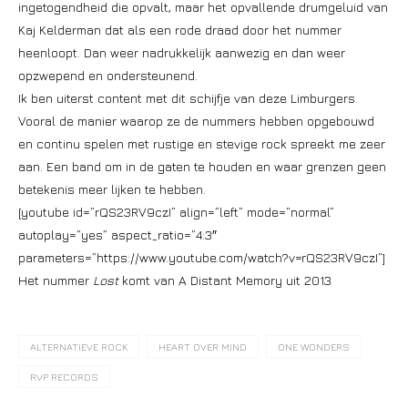
ingetogendheid die opvalt, maar het opvallende drumgeluid van
Kaj Kelderman dat als een rode draad door het nummer
heenloopt. Dan weer nadrukkelijk aanwezig en dan weer
opzwepend en ondersteunend.
Ik ben uiterst content met dit schijfje van deze Limburgers.
Vooral de manier waarop ze de nummers hebben opgebouwd
en continu spelen met rustige en stevige rock spreekt me zeer
aan. Een band om in de gaten te houden en waar grenzen geen
betekenis meer lijken te hebben.
[youtube id=”rQS23RV9czI” align=”left” mode=”normal”
autoplay=”yes” aspect_ratio=”4:3″
parameters=”https://www.youtube.com/watch?v=rQS23RV9czI”]
Het nummer
Lost
komt van A Distant Memory uit 2013
ALTERNATIEVE ROCK
HEART OVER MIND
ONE WONDERS
RVP RECORDS