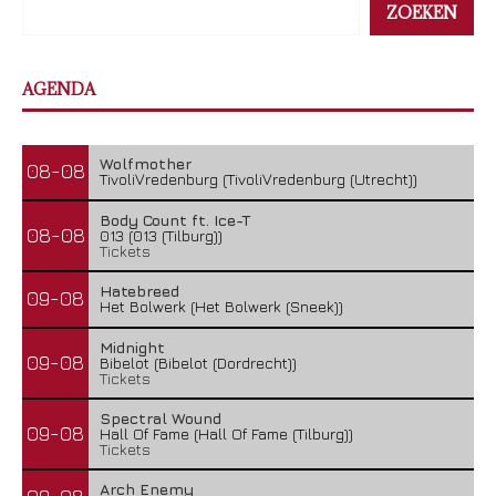
ZOEKEN
AGENDA
Wolfmother
08-08
TivoliVredenburg (TivoliVredenburg (Utrecht))
Body Count ft. Ice-T
08-08
013 (013 (Tilburg))
Tickets
Hatebreed
09-08
Het Bolwerk (Het Bolwerk (Sneek))
Midnight
09-08
Bibelot (Bibelot (Dordrecht))
Tickets
Spectral Wound
09-08
Hall Of Fame (Hall Of Fame (Tilburg))
Tickets
Arch Enemy