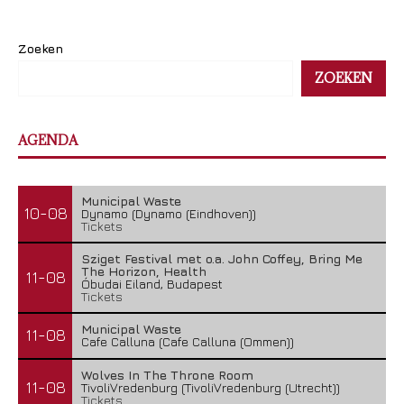
Zoeken
ZOEKEN
AGENDA
Municipal Waste
10-08
Dynamo (Dynamo (Eindhoven))
Tickets
Sziget Festival met o.a. John Coffey, Bring Me
The Horizon, Health
11-08
Óbudai Eiland, Budapest
Tickets
Municipal Waste
11-08
Cafe Calluna (Cafe Calluna (Ommen))
Wolves In The Throne Room
11-08
TivoliVredenburg (TivoliVredenburg (Utrecht))
Tickets