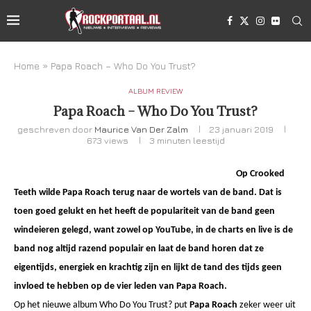
Home
»
Papa Roach – Who Do You Trust?
ALBUM REVIEW
Papa Roach – Who Do You Trust?
geschreven door
Maurice Van Der Zalm
23 januari 2019
673
views
3 minuten leestijd
Op Crooked
Teeth wilde Papa Roach terug naar de wortels van de band. Dat is
toen goed gelukt en het heeft de populariteit van de band geen
windeieren gelegd, want zowel op YouTube, in de charts en live is de
band nog altijd razend populair en laat de band horen dat ze
eigentijds, energiek en krachtig zijn en lijkt de tand des tijds geen
invloed te hebben op de vier leden van Papa Roach.
Op het nieuwe album Who Do You Trust? put
Papa Roach
zeker weer uit