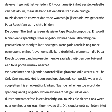
de ervaringen uit het verleden. Dit voornamelijk in het eerste gedeelte
van het album, maar de band zet een fikse stap in de huidige
muziekindustrie en weet daarmee waarschijnlijk een nieuwe generatie
Papa Roachfans aan zich te binden.
De opener The Ending is een klassieke Papa Roachcompositie. Er wordt
binnen een rapachtige sfeer opgebouwd naar een uitbarsting die
grooved en de menigte laat bewegen. Renegade Music is nog meer
opzwepend en heeft eveneens alle karakteristieke elementen die Papa
Roach tot een band maken die menige zaal plat krijgt en overtuigend
een fikse portie muziek neerzet. .
Werkend met een bijzonder aanstekelijke gitaarmelodie wordt Not The
Only One ingezet. Het is een goed opgebouwde compositie waarin de
coupletten fris en eigentijds klinken. Naar de refreinen toe wordt de
spanning aardig opgebouwd en evolueert het geluid via een
dubstepmetamorfose in een krachtig stuk muziek die zichzelf ook weer
naar een hoger en krachtiger niveau tilt. Dit is ouderwets genieten. Met