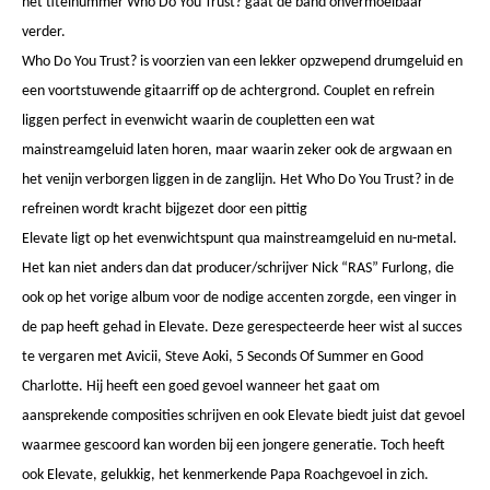
het titelnummer Who Do You Trust? gaat de band onvermoeibaar
verder.
Who Do You Trust? is voorzien van een lekker opzwepend drumgeluid en
een voortstuwende gitaarriff op de achtergrond. Couplet en refrein
liggen perfect in evenwicht waarin de coupletten een wat
mainstreamgeluid laten horen, maar waarin zeker ook de argwaan en
het venijn verborgen liggen in de zanglijn. Het Who Do You Trust? in de
refreinen wordt kracht bijgezet door een pittig
Elevate ligt op het evenwichtspunt qua mainstreamgeluid en nu-metal.
Het kan niet anders dan dat producer/schrijver Nick “RAS” Furlong, die
ook op het vorige album voor de nodige accenten zorgde, een vinger in
de pap heeft gehad in Elevate. Deze gerespecteerde heer wist al succes
te vergaren met Avicii, Steve Aoki, 5 Seconds Of Summer en Good
Charlotte. Hij heeft een goed gevoel wanneer het gaat om
aansprekende composities schrijven en ook Elevate biedt juist dat gevoel
waarmee gescoord kan worden bij een jongere generatie. Toch heeft
ook Elevate, gelukkig, het kenmerkende Papa Roachgevoel in zich.