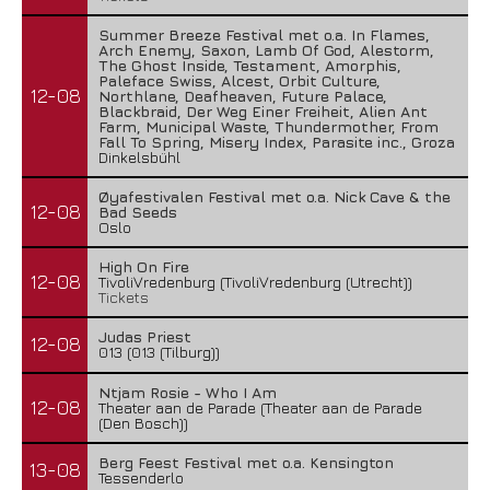
Summer Breeze Festival met o.a. In Flames,
Arch Enemy, Saxon, Lamb Of God, Alestorm,
The Ghost Inside, Testament, Amorphis,
Paleface Swiss, Alcest, Orbit Culture,
12-08
Northlane, Deafheaven, Future Palace,
Blackbraid, Der Weg Einer Freiheit, Alien Ant
Farm, Municipal Waste, Thundermother, From
Fall To Spring, Misery Index, Parasite inc., Groza
Dinkelsbühl
Øyafestivalen Festival met o.a. Nick Cave & the
12-08
Bad Seeds
Oslo
High On Fire
12-08
TivoliVredenburg (TivoliVredenburg (Utrecht))
Tickets
Judas Priest
12-08
013 (013 (Tilburg))
Ntjam Rosie - Who I Am
12-08
Theater aan de Parade (Theater aan de Parade
(Den Bosch))
Berg Feest Festival met o.a. Kensington
13-08
Tessenderlo