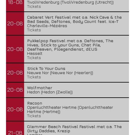
18-08
TivoliVredenburg (TivoliVredenburg (Utrecht))
Tickets
Cabaret Vert Festival met o.a. Nick Cave & the
Bad Seeds, Deftones, Body Count feat. Ice-T
20-08
Charleville-Mézières
Tickets
Pukkelpop Festival met o.a. Deftones, The
Hives, Stick to your Guns, Chat Pile,
20-08
Deafheaven, Ploegendienst, dEUS
Hasselt
Tickets
Stick To Your Guns
20-08
Nieuwe Nor (Nieuwe Nor (Heerlen))
Tickets
Wolfmother
20-08
Hedon (Hedon (Zwolle))
Racoon
Openluchttheater Hertme (Openluchttheater
20-08
Hertme (Hertme))
Tickets
Glemmer Beach Festival Festival met o.a. The
Dirty Daddies, Krezip
21-08
Lemmer