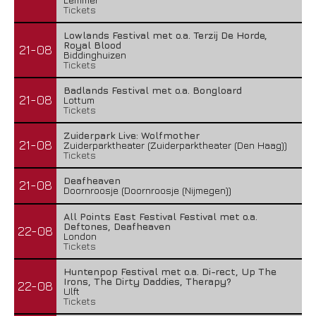
Tickets
Lowlands Festival met o.a. Terzij De Horde,
Royal Blood
21-08
Biddinghuizen
Tickets
Badlands Festival met o.a. Bongloard
21-08
Lottum
Tickets
Zuiderpark Live: Wolfmother
21-08
Zuiderparktheater (Zuiderparktheater (Den Haag))
Tickets
Deafheaven
21-08
Doornroosje (Doornroosje (Nijmegen))
All Points East Festival Festival met o.a.
Deftones, Deafheaven
22-08
London
Tickets
Huntenpop Festival met o.a. Di-rect, Up The
Irons, The Dirty Daddies, Therapy?
22-08
Ulft
Tickets