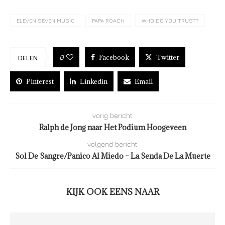
ELEVEN SEVEN MUSIC
PAPA ROACH
WHO DO YOU TRUST?
Facebook
Twitter
0
DELEN
Pinterest
Linkedin
Email
vorig bericht
Ralph de Jong naar Het Podium Hoogeveen
volgend bericht
Sol De Sangre/Panico Al Miedo – La Senda De La Muerte
KIJK OOK EENS NAAR