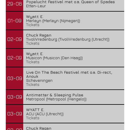
Popelucht Festival met o.a. Queen of Spades
29-08
Etten-Leur
Wyatt E.
01-09
Merleyn (Merleyn (Nijmegen))
Tickets
Chuck Ragan
02-09
TivoliVredenburg (TivoliVredenburg (Utrecht))
Tickets
Wyatt E.
02-09
Musicon (Musicon (Den Haag))
Tickets
Live On The Beach Festival met o.a. Di-rect,
Anouk
03-09
Scheveningen
Tickets
Antimatter & Sleeping Pulse
03-09
Metropool (Metropool (Hengelo))
WYATT E.
03-09
ACU (ACU (Utrecht))
Tickets
Chuck Ragan