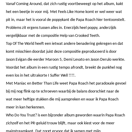
Vanaf Coming Around, dat zich rustig voortbeweegt op het album, kakt
het een beetje in voor mij. Met Feels Like Home komt er wel weer wat
pit in, maar het is vooral de poppykant die Papa Roach hier tentoonstelt.
Problems zit ergens tussen alles in. Enerzijds heel poppy, anderzijds
vergelijkbaar met de compositie Help van Crooked Teeth.
Top Of The World heeft een ietwat andere benadering gekregen en dat
komt misschien doordat juist deze compositie geproduceerd is door
Jason Evigan die eerder Maroon 5, Demi Levato en Jason Derulo werkte.
Voordat het album in een rustig tempo afrondt, breekt de punkhel nog
even los in het ultrakorte I Suffer Well !!!!.
Met Maniac en Better Than Life weet Papa Roach het paradoxale gevoel
bij mij nog flink op te schroeven waarbij de balans doorschiet naar de
wat meer heftige stukken die mij aanspreken en waar ik Papa Roach
meer in kan herkennen.
Who Do You Trust? is een bijzonder album geworden waarin Papa Roach
zichzelf en het PR-geluid trouw blijft, maar ook kiest voor de meer
mainstreamkant. Dat zorgt ervoor dat ik samen met mijn