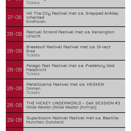
Tickets
Hit The City Festival met o.a. Snapped Ankles,
27-08
Inherited
Eindhoven
Festival Strand Festival met o.a. Kensington
28-08
Utrecht
Breekout! Festival Festival met o.a. Di-rect
28-08
Bree
Tickets
Pelagic Fest Festival met o.a. Predatory Void
28-08
Maastricht
Tickets
Metallicamp Festival met o.a. HESKEN
28-08
Ommen
Tickets
THE HICKEY UNDERWORLD - DAK SESSION #3
28-08
Wilde Westen (Wilde Westen (Kortrijk))
Superbloom Festival Festival met o.a. Bastille
29-08
Munchen, Duitsland