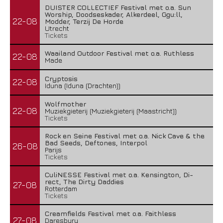
DUISTER COLLECTIEF Festival met o.a. Sun
Worship, Doodseskader, Alkerdeel, Ggu:ll,
22-08
Modder, Terzij De Horde
Utrecht
Tickets
Waailand Outdoor Festival met o.a. Ruthless
22-08
Made
Cryptosis
22-08
Iduna (Iduna (Drachten))
Wolfmother
22-08
Muziekgieterij (Muziekgieterij (Maastricht))
Tickets
Rock en Seine Festival met o.a. Nick Cave & the
Bad Seeds, Deftones, Interpol
26-08
Parijs
Tickets
CuliNESSE Festival met o.a. Kensington, Di-
rect, The Dirty Daddies
27-08
Rotterdam
Tickets
Creamfields Festival met o.a. Faithless
27-08
Daresbury