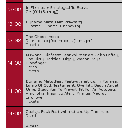
In Flames + Employed To Serve
13-08
OM (OM (Seraing))
Dynamo Metalfest Pre-party
13-08
Dynamo (Dynamo (Eindhoven))
The Ghost Inside
13-08
Doornroosje (Doornroosje (Nijmegen))
Tickets
Nirwana Tuinfeest Festival met o.a. John Coffey,
The Dirty Daddies, Hiqpy, Wodan Boys,
14-08
Clawfinger
Lierop
Tickets
Dynamo MetalFest Festival met o.a. In Flames,
Lamb Of God, Testament, Overkill, Death Angel,
Urne, Slaughter To Prevail, Fit For An Autopsy,
14-08
Amorphis, Insanity Alert, Primus, Necrot
Eindhoven
Tickets
Zeeltje Rock Festival met o.a. Up The Irons
14-08
Deest
Alcest