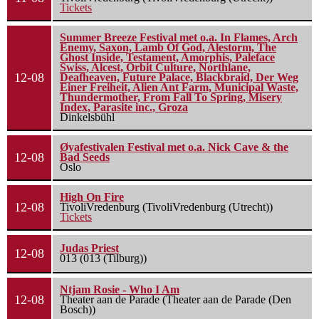
Tickets
Summer Breeze Festival met o.a. In Flames, Arch
Enemy, Saxon, Lamb Of God, Alestorm, The
Ghost Inside, Testament, Amorphis, Paleface
Swiss, Alcest, Orbit Culture, Northlane,
12-08
Deafheaven, Future Palace, Blackbraid, Der Weg
Einer Freiheit, Alien Ant Farm, Municipal Waste,
Thundermother, From Fall To Spring, Misery
Index, Parasite inc., Groza
Dinkelsbühl
Øyafestivalen Festival met o.a. Nick Cave & the
12-08
Bad Seeds
Oslo
High On Fire
12-08
TivoliVredenburg (TivoliVredenburg (Utrecht))
Tickets
Judas Priest
12-08
013 (013 (Tilburg))
Ntjam Rosie - Who I Am
12-08
Theater aan de Parade (Theater aan de Parade (Den
Bosch))