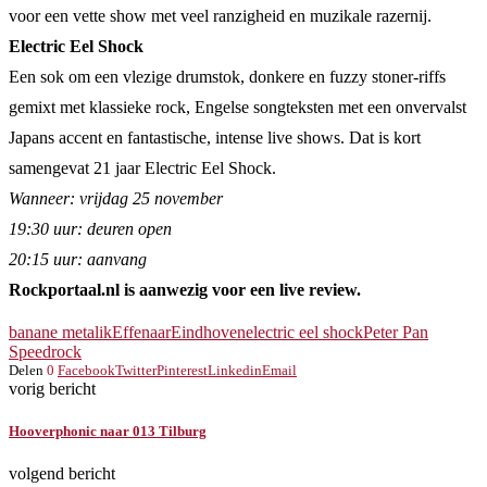
voor een vette show met veel ranzigheid en muzikale razernij.
Electric Eel Shock
Een sok om een vlezige drumstok, donkere en fuzzy stoner-riffs
gemixt met klassieke rock, Engelse songteksten met een onvervalst
Japans accent en fantastische, intense live shows. Dat is kort
samengevat 21 jaar Electric Eel Shock.
Wanneer: vrijdag 25 november
19:30 uur: deuren open
20:15 uur: aanvang
Rockportaal.nl is aanwezig voor een live review.
banane metalik
Effenaar
Eindhoven
electric eel shock
Peter Pan
Speedrock
Delen
0
Facebook
Twitter
Pinterest
Linkedin
Email
vorig bericht
Hooverphonic naar 013 Tilburg
volgend bericht