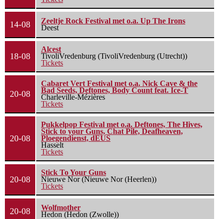
Zeeltje Rock Festival met o.a. Up The Irons
14-08
Deest
Alcest
18-08
TivoliVredenburg (TivoliVredenburg (Utrecht))
Tickets
Cabaret Vert Festival met o.a. Nick Cave & the
Bad Seeds, Deftones, Body Count feat. Ice-T
20-08
Charleville-Mézières
Tickets
Pukkelpop Festival met o.a. Deftones, The Hives,
Stick to your Guns, Chat Pile, Deafheaven,
20-08
Ploegendienst, dEUS
Hasselt
Tickets
Stick To Your Guns
20-08
Nieuwe Nor (Nieuwe Nor (Heerlen))
Tickets
Wolfmother
20-08
Hedon (Hedon (Zwolle))