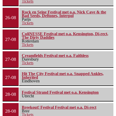
Tickets
Rock en Seine Festival met o.a. Nick Cave & the
Bad Seeds, Deftones, Interpol
26-08
Parijs
Tickets
CuliNESSE Festival met o.a. Kensington, Di-rect,
The Dirty Daddies
27-08
Rotterdam
Tickets
Creamfields Festival met o.a. Faithless
27-08
Daresbury
Tickets
Hit The City Festival met o.a. Snapped Ankles,
27-08
Inherited
Eindhoven
Festival Strand Festival met o.a. Kensington
28-08
Utrecht
Breekout! Festival Festival met o.a. Di-rect
28-08
Bree
Tickets