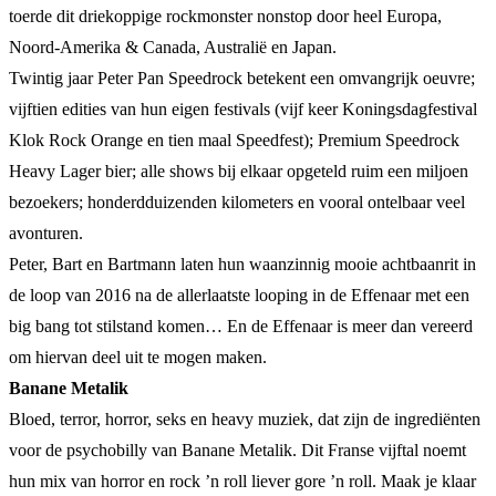
toerde dit driekoppige rockmonster nonstop door heel Europa,
Noord-Amerika & Canada, Australië en Japan.
Twintig jaar Peter Pan Speedrock betekent een omvangrijk oeuvre;
vijftien edities van hun eigen festivals (vijf keer Koningsdagfestival
Klok Rock Orange en tien maal Speedfest); Premium Speedrock
Heavy Lager bier; alle shows bij elkaar opgeteld ruim een miljoen
bezoekers; honderdduizenden kilometers en vooral ontelbaar veel
avonturen.
Peter, Bart en Bartmann laten hun waanzinnig mooie achtbaanrit in
de loop van 2016 na de allerlaatste looping in de Effenaar met een
big bang tot stilstand komen… En de Effenaar is meer dan vereerd
om hiervan deel uit te mogen maken.
Banane Metalik
Bloed, terror, horror, seks en heavy muziek, dat zijn de ingrediënten
voor de psychobilly van Banane Metalik. Dit Franse vijftal noemt
hun mix van horror en rock ’n roll liever gore ’n roll. Maak je klaar