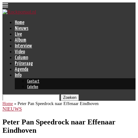
Home
Nieuws
Live
Album
Interview
Video
Column
Prijsvraag
Agenda
Info
Contact
Colofon
Zoeken
Home
»
Peter Pan Speedrock naar Effenaar Eindhoven
NIEUWS
Peter Pan Speedrock naar Effenaar
Eindhoven