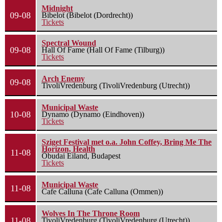
Midnight
09-08
Bibelot (Bibelot (Dordrecht))
Tickets
Spectral Wound
09-08
Hall Of Fame (Hall Of Fame (Tilburg))
Tickets
Arch Enemy
09-08
TivoliVredenburg (TivoliVredenburg (Utrecht))
Municipal Waste
10-08
Dynamo (Dynamo (Eindhoven))
Tickets
Sziget Festival met o.a. John Coffey, Bring Me The
Horizon, Health
11-08
Óbudai Eiland, Budapest
Tickets
Municipal Waste
11-08
Cafe Calluna (Cafe Calluna (Ommen))
Wolves In The Throne Room
11-08
TivoliVredenburg (TivoliVredenburg (Utrecht))