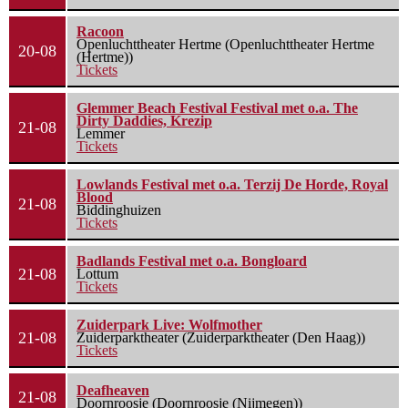
Racoon
Openluchttheater Hertme (Openluchttheater Hertme
20-08
(Hertme))
Tickets
Glemmer Beach Festival Festival met o.a. The
Dirty Daddies, Krezip
21-08
Lemmer
Tickets
Lowlands Festival met o.a. Terzij De Horde, Royal
Blood
21-08
Biddinghuizen
Tickets
Badlands Festival met o.a. Bongloard
21-08
Lottum
Tickets
Zuiderpark Live: Wolfmother
21-08
Zuiderparktheater (Zuiderparktheater (Den Haag))
Tickets
Deafheaven
21-08
Doornroosje (Doornroosje (Nijmegen))