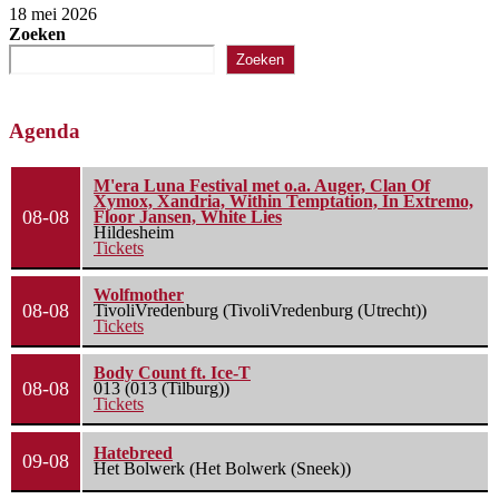
18 mei 2026
Zoeken
Zoeken
Agenda
M'era Luna Festival met o.a. Auger, Clan Of
Xymox, Xandria, Within Temptation, In Extremo,
08-08
Floor Jansen, White Lies
Hildesheim
Tickets
Wolfmother
08-08
TivoliVredenburg (TivoliVredenburg (Utrecht))
Tickets
Body Count ft. Ice-T
08-08
013 (013 (Tilburg))
Tickets
Hatebreed
09-08
Het Bolwerk (Het Bolwerk (Sneek))