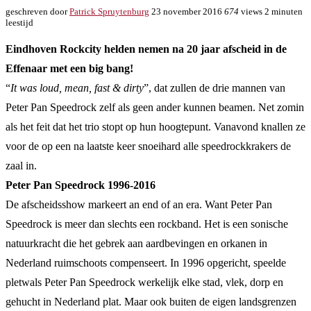
geschreven door
Patrick Spruytenburg
23 november 2016
674
views
2 minuten
leestijd
Eindhoven Rockcity helden nemen na 20 jaar afscheid in de
Effenaar met een big bang!
“
It was loud, mean, fast & dirty
”, dat zullen de drie mannen van
Peter Pan Speedrock zelf als geen ander kunnen beamen. Net zomin
als het feit dat het trio stopt op hun hoogtepunt. Vanavond knallen ze
voor de op een na laatste keer snoeihard alle speedrockkrakers de
zaal in.
Peter Pan Speedrock 1996-2016
De afscheidsshow markeert an end of an era. Want Peter Pan
Speedrock is meer dan slechts een rockband. Het is een sonische
natuurkracht die het gebrek aan aardbevingen en orkanen in
Nederland ruimschoots compenseert. In 1996 opgericht, speelde
pletwals Peter Pan Speedrock werkelijk elke stad, vlek, dorp en
gehucht in Nederland plat. Maar ook buiten de eigen landsgrenzen