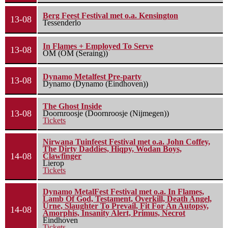
Berg Feest Festival met o.a. Kensington
13-08
Tessenderlo
In Flames + Employed To Serve
13-08
OM (OM (Seraing))
Dynamo Metalfest Pre-party
13-08
Dynamo (Dynamo (Eindhoven))
The Ghost Inside
13-08
Doornroosje (Doornroosje (Nijmegen))
Tickets
Nirwana Tuinfeest Festival met o.a. John Coffey,
The Dirty Daddies, Hiqpy, Wodan Boys,
14-08
Clawfinger
Lierop
Tickets
Dynamo MetalFest Festival met o.a. In Flames,
Lamb Of God, Testament, Overkill, Death Angel,
Urne, Slaughter To Prevail, Fit For An Autopsy,
14-08
Amorphis, Insanity Alert, Primus, Necrot
Eindhoven
Tickets