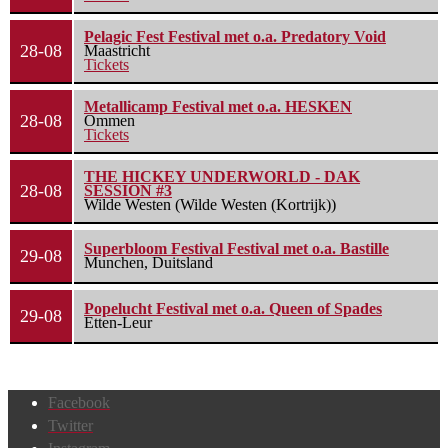
Pelagic Fest Festival met o.a. Predatory Void
28-08
Maastricht
Tickets
Metallicamp Festival met o.a. HESKEN
28-08
Ommen
Tickets
THE HICKEY UNDERWORLD - DAK
28-08
SESSION #3
Wilde Westen (Wilde Westen (Kortrijk))
Superbloom Festival Festival met o.a. Bastille
29-08
Munchen, Duitsland
Popelucht Festival met o.a. Queen of Spades
29-08
Etten-Leur
Facebook
Twitter