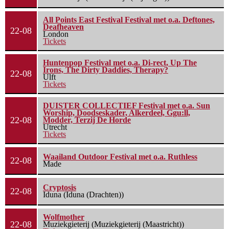
All Points East Festival Festival met o.a. Deftones,
Deafheaven
22-08
London
Tickets
Huntenpop Festival met o.a. Di-rect, Up The
Irons, The Dirty Daddies, Therapy?
22-08
Ulft
Tickets
DUISTER COLLECTIEF Festival met o.a. Sun
Worship, Doodseskader, Alkerdeel, Ggu:ll,
22-08
Modder, Terzij De Horde
Utrecht
Tickets
Waailand Outdoor Festival met o.a. Ruthless
22-08
Made
Cryptosis
22-08
Iduna (Iduna (Drachten))
Wolfmother
22-08
Muziekgieterij (Muziekgieterij (Maastricht))