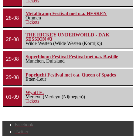
Tickets
Metallicamp Festival met o.a. HESKEN
28-08
Ommen
Tickets
THE HICKEY UNDERWORLD - DAK
28-08
SESSION #3
Wilde Westen (Wilde Westen (Kortrijk))
Superbloom Festival Festival met o.a. Bastille
29-08
Munchen, Duitsland
Popelucht Festival met o.a. Queen of Spades
29-08
Etten-Leur
Wyatt E.
01-09
Merleyn (Merleyn (Nijmegen))
Tickets
Facebook
Twitter