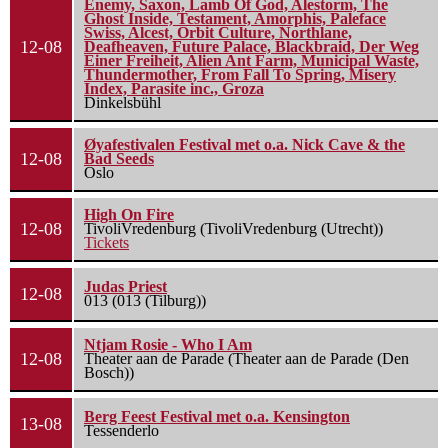
Enemy, Saxon, Lamb Of God, Alestorm, The
Ghost Inside, Testament, Amorphis, Paleface
Swiss, Alcest, Orbit Culture, Northlane,
12-08
Deafheaven, Future Palace, Blackbraid, Der Weg
Einer Freiheit, Alien Ant Farm, Municipal Waste,
Thundermother, From Fall To Spring, Misery
Index, Parasite inc., Groza
Dinkelsbühl
Øyafestivalen Festival met o.a. Nick Cave & the
12-08
Bad Seeds
Oslo
High On Fire
12-08
TivoliVredenburg (TivoliVredenburg (Utrecht))
Tickets
Judas Priest
12-08
013 (013 (Tilburg))
Ntjam Rosie - Who I Am
12-08
Theater aan de Parade (Theater aan de Parade (Den
Bosch))
Berg Feest Festival met o.a. Kensington
13-08
Tessenderlo