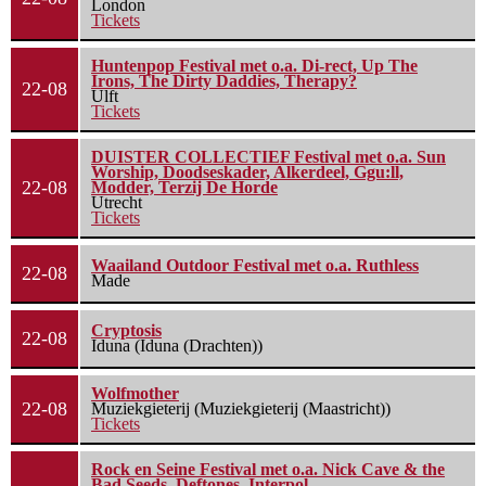
London
Tickets
Huntenpop Festival met o.a. Di-rect, Up The
Irons, The Dirty Daddies, Therapy?
22-08
Ulft
Tickets
DUISTER COLLECTIEF Festival met o.a. Sun
Worship, Doodseskader, Alkerdeel, Ggu:ll,
22-08
Modder, Terzij De Horde
Utrecht
Tickets
Waailand Outdoor Festival met o.a. Ruthless
22-08
Made
Cryptosis
22-08
Iduna (Iduna (Drachten))
Wolfmother
22-08
Muziekgieterij (Muziekgieterij (Maastricht))
Tickets
Rock en Seine Festival met o.a. Nick Cave & the
Bad Seeds, Deftones, Interpol