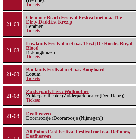
(Hertme))
Tickets
Glemmer Beach Festival Festival met o.a. The
Dirty Daddies, Krezip
21-08
Lemmer
Tickets
Lowlands Festival met o.a. Terzij De Horde, Royal
Blood
21-08
Biddinghuizen
Tickets
Badlands Festival met o.a. Bongloard
21-08
Lottum
Tickets
Zuiderpark Live: Wolfmother
21-08
Zuiderparktheater (Zuiderparktheater (Den Haag))
Tickets
Deafheaven
21-08
Doornroosje (Doornroosje (Nijmegen))
All Points East Festival Festival met o.a. Deftones,
Deafheaven
22-08