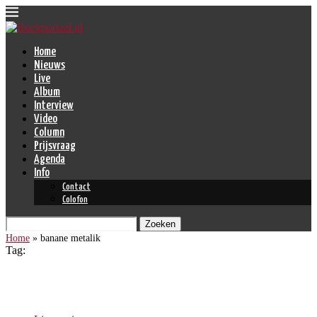
Home
Nieuws
Live
Album
Interview
Video
Column
Prijsvraag
Agenda
Info
Contact
Colofon
Zoeken
Home
»
banane metalik
Tag:
banane metalik