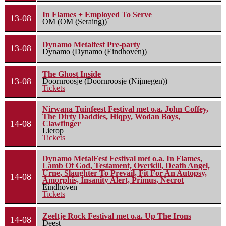
In Flames + Employed To Serve
13-08
OM (OM (Seraing))
Dynamo Metalfest Pre-party
13-08
Dynamo (Dynamo (Eindhoven))
The Ghost Inside
13-08
Doornroosje (Doornroosje (Nijmegen))
Tickets
Nirwana Tuinfeest Festival met o.a. John Coffey,
The Dirty Daddies, Hiqpy, Wodan Boys,
14-08
Clawfinger
Lierop
Tickets
Dynamo MetalFest Festival met o.a. In Flames,
Lamb Of God, Testament, Overkill, Death Angel,
Urne, Slaughter To Prevail, Fit For An Autopsy,
14-08
Amorphis, Insanity Alert, Primus, Necrot
Eindhoven
Tickets
Zeeltje Rock Festival met o.a. Up The Irons
14-08
Deest