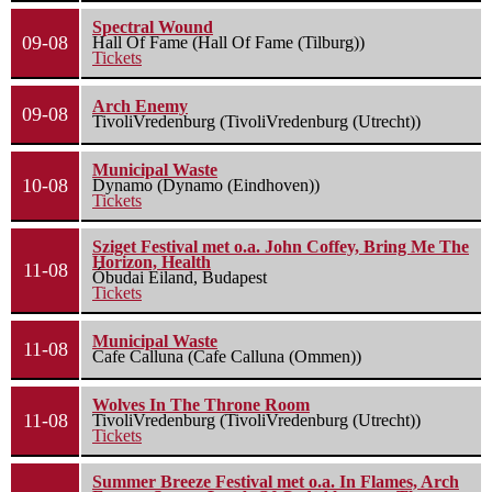
Spectral Wound
09-08
Hall Of Fame (Hall Of Fame (Tilburg))
Tickets
Arch Enemy
09-08
TivoliVredenburg (TivoliVredenburg (Utrecht))
Municipal Waste
10-08
Dynamo (Dynamo (Eindhoven))
Tickets
Sziget Festival met o.a. John Coffey, Bring Me The
Horizon, Health
11-08
Óbudai Eiland, Budapest
Tickets
Municipal Waste
11-08
Cafe Calluna (Cafe Calluna (Ommen))
Wolves In The Throne Room
11-08
TivoliVredenburg (TivoliVredenburg (Utrecht))
Tickets
Summer Breeze Festival met o.a. In Flames, Arch