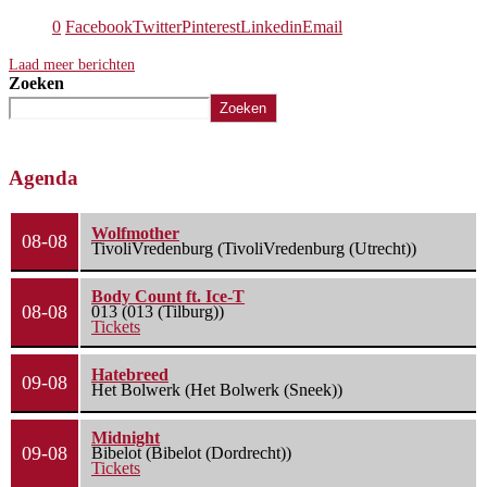
0
Facebook
Twitter
Pinterest
Linkedin
Email
Laad meer berichten
Zoeken
Zoeken
Agenda
Wolfmother
08-08
TivoliVredenburg (TivoliVredenburg (Utrecht))
Body Count ft. Ice-T
08-08
013 (013 (Tilburg))
Tickets
Hatebreed
09-08
Het Bolwerk (Het Bolwerk (Sneek))
Midnight
09-08
Bibelot (Bibelot (Dordrecht))
Tickets