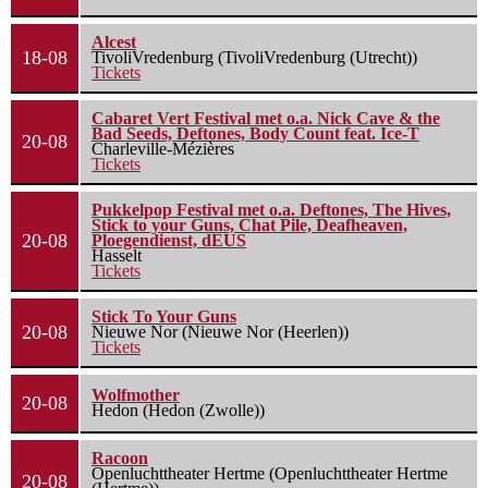
Alcest
18-08
TivoliVredenburg (TivoliVredenburg (Utrecht))
Tickets
Cabaret Vert Festival met o.a. Nick Cave & the
Bad Seeds, Deftones, Body Count feat. Ice-T
20-08
Charleville-Mézières
Tickets
Pukkelpop Festival met o.a. Deftones, The Hives,
Stick to your Guns, Chat Pile, Deafheaven,
20-08
Ploegendienst, dEUS
Hasselt
Tickets
Stick To Your Guns
20-08
Nieuwe Nor (Nieuwe Nor (Heerlen))
Tickets
Wolfmother
20-08
Hedon (Hedon (Zwolle))
Racoon
Openluchttheater Hertme (Openluchttheater Hertme
20-08