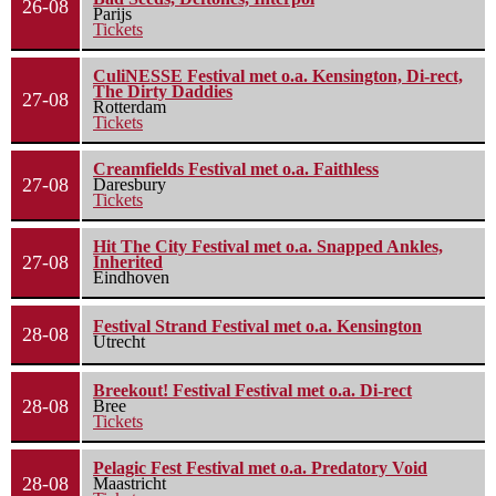
26-08
Parijs
Tickets
CuliNESSE Festival met o.a. Kensington, Di-rect,
The Dirty Daddies
27-08
Rotterdam
Tickets
Creamfields Festival met o.a. Faithless
27-08
Daresbury
Tickets
Hit The City Festival met o.a. Snapped Ankles,
27-08
Inherited
Eindhoven
Festival Strand Festival met o.a. Kensington
28-08
Utrecht
Breekout! Festival Festival met o.a. Di-rect
28-08
Bree
Tickets
Pelagic Fest Festival met o.a. Predatory Void
28-08
Maastricht