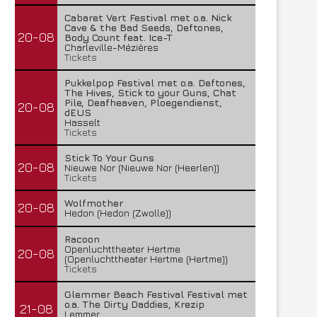
Cabaret Vert Festival met o.a. Nick
Cave & the Bad Seeds, Deftones,
20-08
Body Count feat. Ice-T
Charleville-Mézières
Tickets
Pukkelpop Festival met o.a. Deftones,
The Hives, Stick to your Guns, Chat
Pile, Deafheaven, Ploegendienst,
20-08
dEUS
Hasselt
Tickets
Stick To Your Guns
20-08
Nieuwe Nor (Nieuwe Nor (Heerlen))
Tickets
Wolfmother
20-08
Hedon (Hedon (Zwolle))
Racoon
Openluchttheater Hertme
20-08
(Openluchttheater Hertme (Hertme))
Tickets
Glemmer Beach Festival Festival met
o.a. The Dirty Daddies, Krezip
21-08
Lemmer