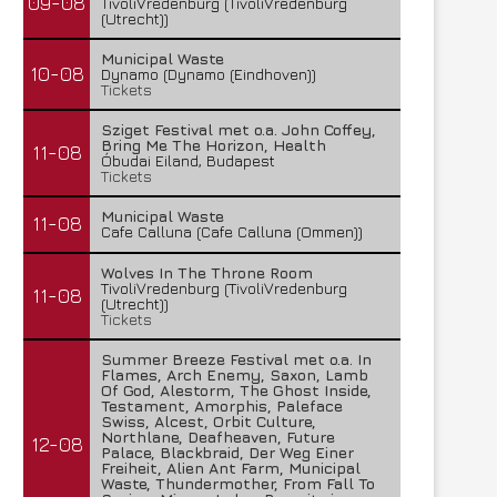
09-08
TivoliVredenburg (TivoliVredenburg
(Utrecht))
Municipal Waste
10-08
Dynamo (Dynamo (Eindhoven))
Tickets
Sziget Festival met o.a. John Coffey,
Bring Me The Horizon, Health
11-08
Óbudai Eiland, Budapest
Tickets
Municipal Waste
11-08
Cafe Calluna (Cafe Calluna (Ommen))
Wolves In The Throne Room
TivoliVredenburg (TivoliVredenburg
11-08
(Utrecht))
Tickets
Summer Breeze Festival met o.a. In
Flames, Arch Enemy, Saxon, Lamb
Of God, Alestorm, The Ghost Inside,
Testament, Amorphis, Paleface
Swiss, Alcest, Orbit Culture,
Northlane, Deafheaven, Future
12-08
Palace, Blackbraid, Der Weg Einer
Freiheit, Alien Ant Farm, Municipal
Waste, Thundermother, From Fall To