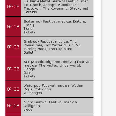
Hellsinki Metal Festival Festival met
o.a. Opeth, Accept, Bloodbath,
07-08
Triptykon, The Kovenant, Blackbraid
Helsinki
Suikerrock Festival met o.a. Editors,
Hiqpy
07-08
Tienen
Tickets
Brakrock Festival met o.a. The
Casualties, Hot Water Music, No
07-08
Turning Back, The Exploited
Duffel
AFF (Absolutely Free Festival) Festival
met o.a. The Hickey Underworld,
07-08
Henge
Genk
Tickets
Waterpop Festival met o.a. Wodan
07-08
Boys, Collignon
Wateringen
Micro Festival Festival met o.a.
07-08
Collignon
Liège