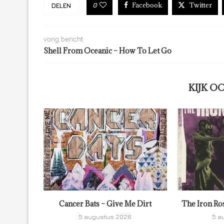
Facebook
Twitter
0
DELEN
vorig bericht
Shell From Oceanic – How To Let Go
KIJK O
Cancer Bats – Give Me Dirt
The Iron Ro
5 augustus 2026
5 a