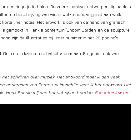
oor een ringetje te halen. De zeer smaakvol ontworpen digipack is
lleerde beschrijving van wie in welke hoedanigheid aan welk
orte liner notes. Het artwork is ook van de hand van grafisch
o is gemaakt in Henk’s achtertuin ‘Chopin Garden’ en de sculpture
oon zijn de illustraties bij ieder nummer in het 28 pagina’s
. Grijp nu je kans en schaf dit album aan. En geniet ook van
n het schrijven over muziek. Het antwoord moet ik dan vaak
n en ondergaan van Perpetual Immobile weet ik het antwoord. Het
als Henk Bol die mij aan het schrijven houden.
Een interview met