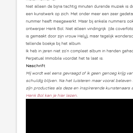
Niet alleen de bijna tachtig minuten durende muziek is d
een kunstwerk op zich. Met onder meer een zeer gedetai
nummer heeft meegewerkt. Maar bij enkele nummers ook k
ontwerper Henk Bol. Niet alleen vindingrijk (de coverfot
is gemaakt door zijn vrouw Hely), maar tegelijk wondersch
tellende boekje bij het album.
Ik heb in jaren niet zo’n compleet album in handen gehad
Perpetual Immobile voordat het te laat is.
Naschrift
Mij wordt wel eens gevraagd of ik geen genoeg krijg va
schuldig blijven. Na het luisteren maar vooral beleve
zijn producties als deze en inspirerende kunstenaars 
Henk Bol kan je hier lezen
.