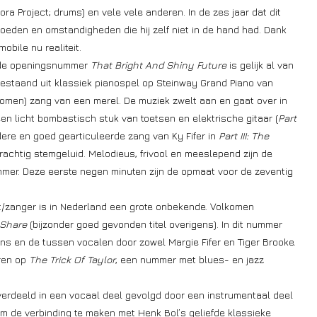
ora Project; drums) en vele vele anderen. In de zes jaar dat dit
eden en omstandigheden die hij zelf niet in de hand had. Dank
obile nu realiteit.
ande openingsnummer
That Bright And Shiny Future
is gelijk al van
estaand uit klassiek pianospel op Steinway Grand Piano van
omen) zang van een merel. De muziek zwelt aan en gaat over in
en licht bombastisch stuk van toetsen en elektrische gitaar (
Part
dere en goed gearticuleerde zang van Ky Fifer in
Part III: The
achtig stemgeluid. Melodieus, frivool en meeslepend zijn de
ummer. Deze eerste negen minuten zijn de opmaat voor de zeventig
ist/zanger is in Nederland een grote onbekende. Volkomen
 Share
(bijzonder goed gevonden titel overigens). In dit nummer
s en de tussen vocalen door zowel Margie Fifer en Tiger Brooke.
oren op
The Trick Of Taylor
, een nummer met blues- en jazz
erdeeld in een vocaal deel gevolgd door een instrumentaal deel
m de verbinding te maken met Henk Bol’s geliefde klassieke