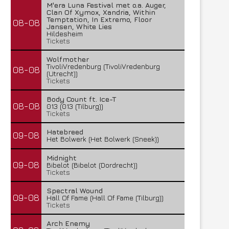
M'era Luna Festival met o.a. Auger,
Clan Of Xymox, Xandria, Within
Temptation, In Extremo, Floor
08-08
Jansen, White Lies
Hildesheim
Tickets
Wolfmother
TivoliVredenburg (TivoliVredenburg
08-08
(Utrecht))
Tickets
Body Count ft. Ice-T
08-08
013 (013 (Tilburg))
Tickets
Hatebreed
09-08
Het Bolwerk (Het Bolwerk (Sneek))
Midnight
09-08
Bibelot (Bibelot (Dordrecht))
Tickets
Spectral Wound
09-08
Hall Of Fame (Hall Of Fame (Tilburg))
Tickets
Arch Enemy