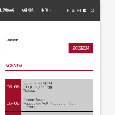
IJSVRAAG
AGENDA
INFO
Zoeken
ZOEKEN
AGENDA
Igorrr + HEALTH
06-08
013 (013 (Tilburg))
Tickets
Panzerfaust
06-08
Poppodium Volt (Poppodium Volt
(Sittard))