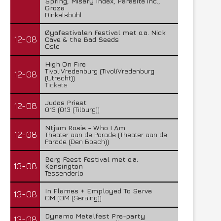
Spring, Misery Index, Parasite inc.,
Groza
Dinkelsbühl
Øyafestivalen Festival met o.a. Nick
12-08
Cave & the Bad Seeds
Oslo
High On Fire
TivoliVredenburg (TivoliVredenburg
12-08
(Utrecht))
Tickets
Judas Priest
12-08
013 (013 (Tilburg))
Ntjam Rosie - Who I Am
12-08
Theater aan de Parade (Theater aan de
Parade (Den Bosch))
Berg Feest Festival met o.a.
13-08
Kensington
Tessenderlo
In Flames + Employed To Serve
13-08
OM (OM (Seraing))
Dynamo Metalfest Pre-party
13-08