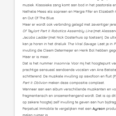
muziek. Klassieke zang komt aan bod in het pastorale e
Nathalie Mees als sopraan en Margie Fifer en Elizabet
en Out Of The Blue.
Maar er wordt ook verbinding gelegd met zeventiger jar
Of Taylort Part II: Robotics Assembly Line
(met Alessand
Jacobs Ladder
(met Nick Oosterhuis op toetsen). De ul
kan je horen in het drieluik
The Viral Savage
. Laat je in
P
invulling die Cleem Determeijer en Henk Bol hebben ge
Maar er is meer…
Dat is het nummer
Insomnia
. Voor mij het hoogtepunt va
prachtige sensueel aandoende vocalen van Ana Batista en 
schitterend. De muzikale invulling op saxofoon en fluit 
Part II: Oblivion
maken deze compositie compleet.
Wanneer aan een album verschillende muzikanten en vo
fragmentarisch en onsamenhangend wordt. Dat is op dit 
op zekere hoogte) zelf invulling te geven aan hun bijdrag
Perpetual Immobile te vergelijken met een
Ayreon
produc
malen ruimer is.