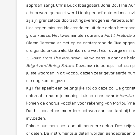
sopraan zang), Chris Buck (basgitaar), Joris Bol (The Aur
album werd gemaakt werd Henk geconfronteerd met invlo
zij zijn grenzeloze doorzettingsvermogen is Perpetual Imm
Het negen minuten klokkende en uit drie delen besta
grote klasse. Het twee minuten durende
Part I: Prelude
b
Cleem Determeijer met op de achtergrond de (live opgen
dreigende orkestrale klanken die wat later overgaan in e
II: Down From The Mountain
). Vervolgens is daar de hel
Bright And Shiny Future
. Deze man is behept met een pr
juiste woorden in dit vocaal gezien zeer gevarieerde n
die nog komen gaan.
Ky Fifer speelt een belangrijke rol op deze cd. De gitar
onterecht naar mijn mening. Luister eens naar
Intensive
komen de chorus vocalen voor rekening van Marlou Vrien
Dat hij moeiteloos meerdere octaven aan kan laat hij h
invloeden.
Enkele nummers bestaan uit meerdere delen. Deze zijn v
of delen. De instrumentale delen worden aangegrepen o