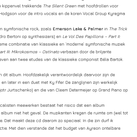
n kippenvel trekkende
The Silent Green
met hoofdrollen voor
h Hodgson voor de intro vocals en de koren Vocal Group Kyregma
en symfonische rock, zoals
Emerson Lake & Palmer
in
The Trick
ro Bertoni op synthesizers) en
Le Vol Des Papillons – Part II:
tieme combinatie van klassieke en ‘moderne’ symfonische muziek
art III: Mikrokosmos – Ostinato
verbazen door de briljante
geven aan twee etudes van de klassieke componist Béla Bartok.
n dit album. Hoofdzakelijk verantwoordelijk daarvoor zijn de
later in een duet met Ky Fifer. De zanglijnen zijn werkelijk
(Pjotr Jurtschenko) en die van Cleem Determeijer op Grand Piano op
calisten meewerken bestaat het risico dat een album
album niet het geval. De muzikanten kregen de ruimte om (wel tot
e. Dat maakt deze cd daarom zo speciaal. In die zin durf ik
tie. Met dien verstande dat het budget van Ayreon ontelbare