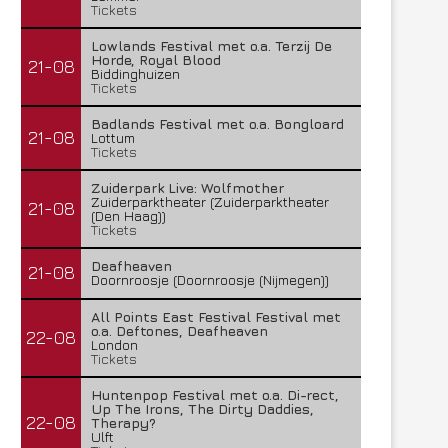
Tickets
Lowlands Festival met o.a. Terzij De
Horde, Royal Blood
21-08
Biddinghuizen
Tickets
Badlands Festival met o.a. Bongloard
21-08
Lottum
Tickets
Zuiderpark Live: Wolfmother
Zuiderparktheater (Zuiderparktheater
21-08
(Den Haag))
Tickets
Deafheaven
21-08
Doornroosje (Doornroosje (Nijmegen))
All Points East Festival Festival met
o.a. Deftones, Deafheaven
22-08
London
Tickets
Huntenpop Festival met o.a. Di-rect,
Up The Irons, The Dirty Daddies,
22-08
Therapy?
Ulft