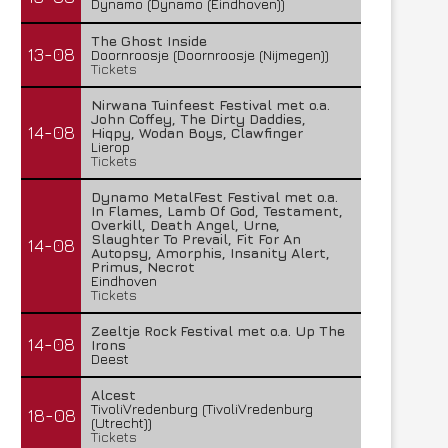
Dynamo (Dynamo (Eindhoven))
The Ghost Inside
13-08
Doornroosje (Doornroosje (Nijmegen))
Tickets
Nirwana Tuinfeest Festival met o.a.
John Coffey, The Dirty Daddies,
14-08
Hiqpy, Wodan Boys, Clawfinger
Lierop
Tickets
Dynamo MetalFest Festival met o.a.
In Flames, Lamb Of God, Testament,
Overkill, Death Angel, Urne,
Slaughter To Prevail, Fit For An
14-08
Autopsy, Amorphis, Insanity Alert,
Primus, Necrot
Eindhoven
Tickets
Zeeltje Rock Festival met o.a. Up The
14-08
Irons
Deest
Alcest
Lunatic Soul – Transition II
Boneripper – Radiant In
TivoliVredenburg (TivoliVredenburg
18-08
(Utrecht))
29 juli 2026
27 juli 2026
Tickets