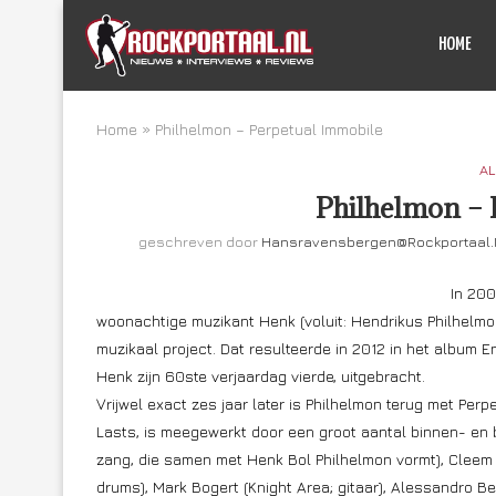
HOME
Home
»
Philhelmon – Perpetual Immobile
AL
Philhelmon – 
geschreven door
Hansravensbergen@rockportaal.
In 200
woonachtige muzikant Henk (voluit: Hendrikus Philhelm
muzikaal project. Dat resulteerde in 2012 in het album En
Henk zijn 60ste verjaardag vierde, uitgebracht.
Vrijwel exact zes jaar later is Philhelmon terug met Perpe
Lasts, is meegewerkt door een groot aantal binnen- en 
zang, die samen met Henk Bol Philhelmon vormt), Cleem D
drums), Mark Bogert (Knight Area; gitaar), Alessandro Ber