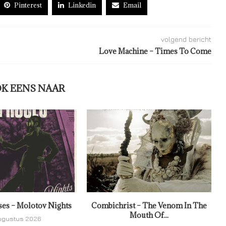
Pinterest
Linkedin
Email
volgend bericht
Love Machine – Times To Come
OK EENS NAAR
ses – Molotov Nights
Combichrist – The Venom In The
Mouth Of...
ugustus 2026