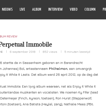
NIEUWS
LIVE
ALBUM
INTERVIEW
VIDEO
COLUMN
PR
BUM REVIEW
Perpetual Immobile
nl
6 september 2018
852
views
5 minuten leestijd
6 startte de in Sassenheim geboren en in Barendrecht
on Johannes) Bol, artiestennaam
Philhelmon
, een omvangrijk
joy It While It Lasts. Dat album werd 26 april 2012, op de dag dat
tual Immobile. Een lijvig album waaraan, net als Enjoy It While It
buitenlandse muzikanten en vocalisten. We noemen Ky Fifer (lead
etermeijer (Finch, Ayreon; toetsen), Ron Hurst (Steppenwolf;
toni (toetsen), Ana Batista (Heylel; zang), Nathalie Mees (PBII;