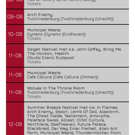
Tickets
Arch Enemy
09-08
TivoliVredenburg (TivoliVredenburg (Utrecht))
Municipal Waste
10-08
Dynamo (Dynamo (Eindhoven))
Tickets
Sziget Festival met o.a. John Coffey, Bring Me
The Horizon, Health
11-08
Óbudai Eiland, Budapest
Tickets
Municipal Waste
11-08
Cafe Calluna (Cafe Calluna (Ommen))
Wolves In The Throne Room
11-08
TivoliVredenburg (TivoliVredenburg (Utrecht))
Tickets
Summer Breeze Festival met o.a. In Flames,
Arch Enemy, Saxon, Lamb Of God, Alestorm,
The Ghost Inside, Testament, Amorphis,
Paleface Swiss, Alcest, Orbit Culture,
12-08
Northlane, Deafheaven, Future Palace,
Blackbraid, Der Weg Einer Freiheit, Alien Ant
Farm, Municipal Waste, Thundermother, From