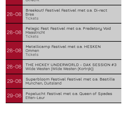
Breekout! Festival Festival met o.a. Di-rect
28-08
Bree
Tickets
Pelagic Fest Festival met o.a. Predatory Void
28-08
Maastricht
Tickets
Metallicamp Festival met o.a. HESKEN
28-08
Ommen
Tickets
THE HICKEY UNDERWORLD - DAK SESSION #3
28-08
Wilde Westen (Wilde Westen (Kortrijk))
Superbloom Festival Festival met o.a. Bastille
29-08
Munchen, Duitsland
Popelucht Festival met o.a. Queen of Spades
29-08
Etten-Leur