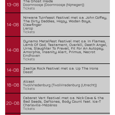
The Ghost Inside
13-08
Doornroosje (Doornroosje (Nijmegen))
Tickets
Nirwana Tuinfeest Festival met o.a. John Coffey,
The Dirty Daddies, Hiqpy, Wodan Boys,
14-08
Clawfinger
Lierop
Tickets
Dynamo MetalFest Festival met o.a. In Flames,
Lamb Of God, Testament, Overkill, Death Angel,
Urne, Slaughter To Prevail, Fit For An Autopsy,
14-08
Amorphis, Insanity Alert, Primus, Necrot
Eindhoven
Tickets
Zeeltje Rock Festival met o.a. Up The Irons
14-08
Deest
Alcest
18-08
TivoliVredenburg (TivoliVredenburg (Utrecht))
Tickets
Cabaret Vert Festival met o.a. Nick Cave & the
Bad Seeds, Deftones, Body Count feat. Ice-T
20-08
Charleville-Mézières
Tickets