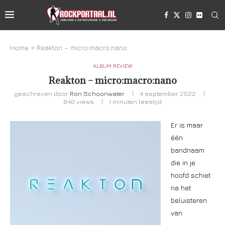
Home
»
Reakton – micro:macro:nano
ALBUM REVIEW
Reakton – micro:macro:nano
geschreven door
Ron Schoonwater
4 september 2022
840
views
1 minuten leestijd
Er is maar
één
bandnaam
die in je
hoofd schiet
na het
beluisteren
van