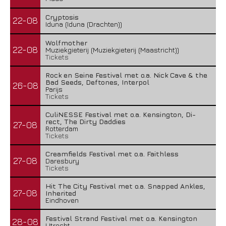
Cryptosis
22-08
Iduna (Iduna (Drachten))
Wolfmother
22-08
Muziekgieterij (Muziekgieterij (Maastricht))
Tickets
Rock en Seine Festival met o.a. Nick Cave & the
Bad Seeds, Deftones, Interpol
26-08
Parijs
Tickets
CuliNESSE Festival met o.a. Kensington, Di-
rect, The Dirty Daddies
27-08
Rotterdam
Tickets
Creamfields Festival met o.a. Faithless
27-08
Daresbury
Tickets
Hit The City Festival met o.a. Snapped Ankles,
27-08
Inherited
Eindhoven
Festival Strand Festival met o.a. Kensington
28-08
Utrecht