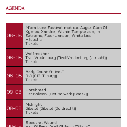
AGENDA
M'era Luna Festival met o.a. Auger, Clan Of
Xymox, Xandria, Within Temptation, In
08-08
Extremo, Floor Jansen, White Lies
Hildesheim
Tickets
Wolfmother
08-08
TivoliVredenburg (TivoliVredenburg (Utrecht))
Tickets
Body Count ft. Ice-T
08-08
013 (013 (Tilburg))
Tickets
Hatebreed
09-08
Het Bolwerk (Het Bolwerk (Sneek))
Midnight
09-08
Bibelot (Bibelot (Dordrecht))
Tickets
Spectral Wound
09-08
Hall Of Fame (Hall Of Fame (Tilburg))