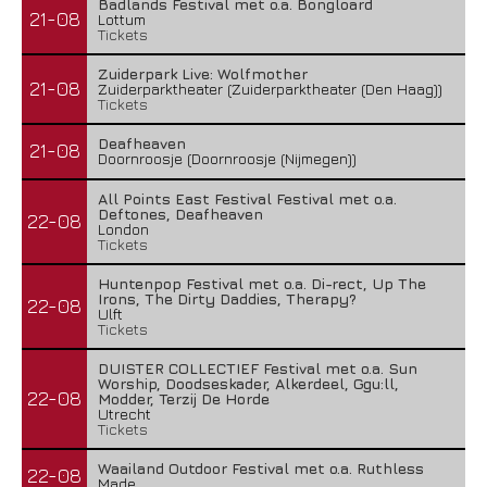
Badlands Festival met o.a. Bongloard
21-08
Lottum
Tickets
Zuiderpark Live: Wolfmother
21-08
Zuiderparktheater (Zuiderparktheater (Den Haag))
Tickets
Deafheaven
21-08
Doornroosje (Doornroosje (Nijmegen))
All Points East Festival Festival met o.a.
Deftones, Deafheaven
22-08
London
Tickets
Huntenpop Festival met o.a. Di-rect, Up The
Irons, The Dirty Daddies, Therapy?
22-08
Ulft
Tickets
DUISTER COLLECTIEF Festival met o.a. Sun
Worship, Doodseskader, Alkerdeel, Ggu:ll,
22-08
Modder, Terzij De Horde
Utrecht
Tickets
Waailand Outdoor Festival met o.a. Ruthless
22-08
Made