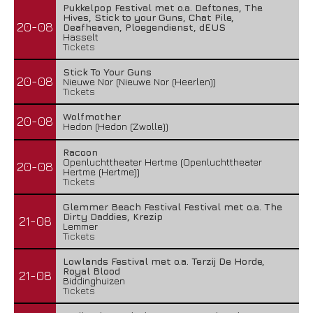
Pukkelpop Festival met o.a. Deftones, The
Hives, Stick to your Guns, Chat Pile,
20-08
Deafheaven, Ploegendienst, dEUS
Hasselt
Tickets
Stick To Your Guns
20-08
Nieuwe Nor (Nieuwe Nor (Heerlen))
Tickets
Wolfmother
20-08
Hedon (Hedon (Zwolle))
Racoon
Openluchttheater Hertme (Openluchttheater
20-08
Hertme (Hertme))
Tickets
Glemmer Beach Festival Festival met o.a. The
Dirty Daddies, Krezip
21-08
Lemmer
Tickets
Lowlands Festival met o.a. Terzij De Horde,
Royal Blood
21-08
Biddinghuizen
Tickets