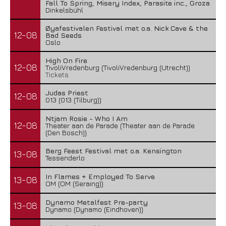
Fall To Spring, Misery Index, Parasite inc., Groza
Dinkelsbühl
Øyafestivalen Festival met o.a. Nick Cave & the
12-08
Bad Seeds
Oslo
High On Fire
12-08
TivoliVredenburg (TivoliVredenburg (Utrecht))
Tickets
Judas Priest
12-08
013 (013 (Tilburg))
Ntjam Rosie - Who I Am
12-08
Theater aan de Parade (Theater aan de Parade
(Den Bosch))
Berg Feest Festival met o.a. Kensington
13-08
Tessenderlo
In Flames + Employed To Serve
13-08
OM (OM (Seraing))
Dynamo Metalfest Pre-party
13-08
Dynamo (Dynamo (Eindhoven))