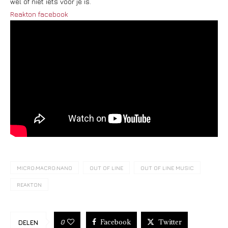
wel of niet iets voor je is.
Reakton facebook
MICRO:MACRO:NANO
OUT OF LINE
OUT OF LINE MUSIC
REAKTON
Facebook
Twitter
0
DELEN