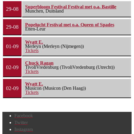
Superbloom Festival Festival met o.a. Bastille
29-08
Munchen, Duitsland
Popelucht Festival met o.a. Queen of Spades
29-08
Etten-Leur
Wyatt E.
01-09
Merleyn (Merleyn (Nijmegen))
Tickets
Chuck Ragan
02-09
TivoliVredenburg (TivoliVredenburg (Utrecht))
Tickets
Wyatt E.
02-09
Musicon (Musicon (Den Haag))
Tickets
Facebook
Twitter
Instagram