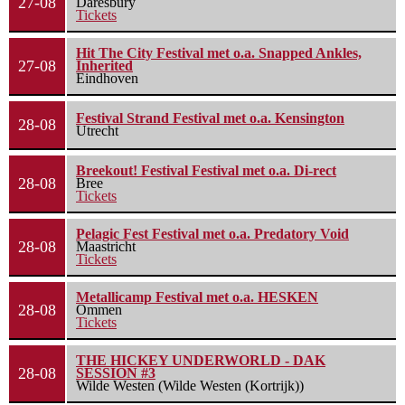
27-08
Daresbury
Tickets
Hit The City Festival met o.a. Snapped Ankles,
27-08
Inherited
Eindhoven
Festival Strand Festival met o.a. Kensington
28-08
Utrecht
Breekout! Festival Festival met o.a. Di-rect
28-08
Bree
Tickets
Pelagic Fest Festival met o.a. Predatory Void
28-08
Maastricht
Tickets
Metallicamp Festival met o.a. HESKEN
28-08
Ommen
Tickets
THE HICKEY UNDERWORLD - DAK
28-08
SESSION #3
Wilde Westen (Wilde Westen (Kortrijk))