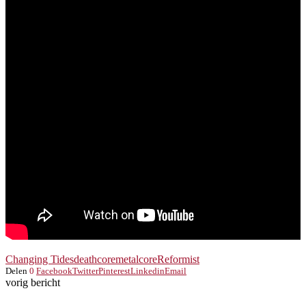
Changing Tides
deathcore
metalcore
Reformist
Delen
0
Facebook
Twitter
Pinterest
Linkedin
Email
vorig bericht