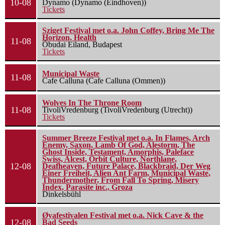
10-08
Dynamo (Dynamo (Eindhoven))
Tickets
Sziget Festival met o.a. John Coffey, Bring Me The
Horizon, Health
11-08
Óbudai Eiland, Budapest
Tickets
Municipal Waste
11-08
Cafe Calluna (Cafe Calluna (Ommen))
Wolves In The Throne Room
11-08
TivoliVredenburg (TivoliVredenburg (Utrecht))
Tickets
Summer Breeze Festival met o.a. In Flames, Arch
Enemy, Saxon, Lamb Of God, Alestorm, The
Ghost Inside, Testament, Amorphis, Paleface
Swiss, Alcest, Orbit Culture, Northlane,
12-08
Deafheaven, Future Palace, Blackbraid, Der Weg
Einer Freiheit, Alien Ant Farm, Municipal Waste,
Thundermother, From Fall To Spring, Misery
Index, Parasite inc., Groza
Dinkelsbühl
Øyafestivalen Festival met o.a. Nick Cave & the
12-08
Bad Seeds