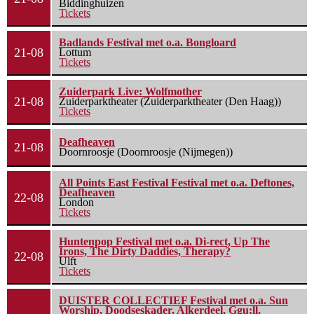
Biddinghuizen
Tickets
Badlands Festival met o.a. Bongloard
21-08
Lottum
Tickets
Zuiderpark Live: Wolfmother
21-08
Zuiderparktheater (Zuiderparktheater (Den Haag))
Tickets
Deafheaven
21-08
Doornroosje (Doornroosje (Nijmegen))
All Points East Festival Festival met o.a. Deftones,
Deafheaven
22-08
London
Tickets
Huntenpop Festival met o.a. Di-rect, Up The
Irons, The Dirty Daddies, Therapy?
22-08
Ulft
Tickets
DUISTER COLLECTIEF Festival met o.a. Sun
Worship, Doodseskader, Alkerdeel, Ggu:ll,