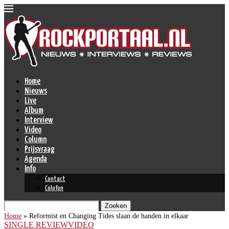
Home
Nieuws
Live
Album
Interview
Video
Column
Prijsvraag
Agenda
Info
Contact
Colofon
Zoeken
Home
»
Reformist en Changing Tides slaan de handen in elkaar
SINGLE REVIEW
VIDEO