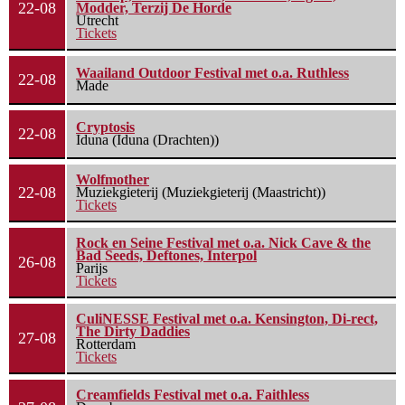
22-08
Modder, Terzij De Horde
Utrecht
Tickets
Waailand Outdoor Festival met o.a. Ruthless
22-08
Made
Cryptosis
22-08
Iduna (Iduna (Drachten))
Wolfmother
22-08
Muziekgieterij (Muziekgieterij (Maastricht))
Tickets
Rock en Seine Festival met o.a. Nick Cave & the
Bad Seeds, Deftones, Interpol
26-08
Parijs
Tickets
CuliNESSE Festival met o.a. Kensington, Di-rect,
The Dirty Daddies
27-08
Rotterdam
Tickets
Creamfields Festival met o.a. Faithless