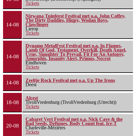
Tickets
Nirwana Tuinfeest Festival met o.a. John Coffey,
The Dirty Daddies, Hiqpy, Wodan Boys,
14-08
Clawfinger
Lierop
Tickets
Dynamo MetalFest Festival met o.a. In Flames,
Lamb Of God, Testament, Overkill, Death Angel,
Urne, Slaughter To Prevail, Fit For An Autopsy,
14-08
Amorphis, Insanity Alert, Primus, Necrot
Eindhoven
Tickets
Zeeltje Rock Festival met o.a. Up The Irons
14-08
Deest
Alcest
18-08
TivoliVredenburg (TivoliVredenburg (Utrecht))
Tickets
Cabaret Vert Festival met o.a. Nick Cave & the
Bad Seeds, Deftones, Body Count feat. Ice-T
20-08
Charleville-Mézières
Tickets