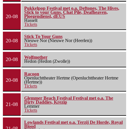
Pukkelpop Festival met o.a. Deftones, The Hives,
Stick to your Guns, Chat Pile, Deafheaven,
20-08
Ploegendienst, dEUS
Hasselt
Tickets
Stick To Your Guns
20-08
Nieuwe Nor (Nieuwe Nor (Heerlen))
Tickets
Wolfmother
20-08
Hedon (Hedon (Zwolle))
Racoon
Openluchttheater Hertme (Openluchttheater Hertme
20-08
(Hertme))
Tickets
Glemmer Beach Festival Festival met o.a. The
Dirty Daddies, Krezip
21-08
Lemmer
Tickets
Lowlands Festival met o.a. Terzij De Horde, Royal
Blood
21-08