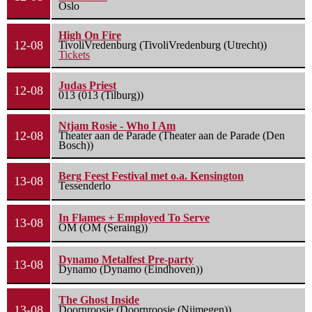
Oslo
High On Fire
12-08
TivoliVredenburg (TivoliVredenburg (Utrecht))
Tickets
Judas Priest
12-08
013 (013 (Tilburg))
Ntjam Rosie - Who I Am
12-08
Theater aan de Parade (Theater aan de Parade (Den
Bosch))
Berg Feest Festival met o.a. Kensington
13-08
Tessenderlo
In Flames + Employed To Serve
13-08
OM (OM (Seraing))
Dynamo Metalfest Pre-party
13-08
Dynamo (Dynamo (Eindhoven))
The Ghost Inside
13-08
Doornroosje (Doornroosje (Nijmegen))