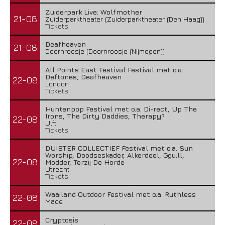
Zuiderpark Live: Wolfmother
21-08
Zuiderparktheater (Zuiderparktheater (Den Haag))
Tickets
Deafheaven
21-08
Doornroosje (Doornroosje (Nijmegen))
All Points East Festival Festival met o.a.
Deftones, Deafheaven
22-08
London
Tickets
Huntenpop Festival met o.a. Di-rect, Up The
Irons, The Dirty Daddies, Therapy?
22-08
Ulft
Tickets
DUISTER COLLECTIEF Festival met o.a. Sun
Worship, Doodseskader, Alkerdeel, Ggu:ll,
22-08
Modder, Terzij De Horde
Utrecht
Tickets
Waailand Outdoor Festival met o.a. Ruthless
22-08
Made
Cryptosis
22-08