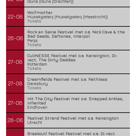
Iduna (Iduna (Drachten))
Wolfmother
22-08
Muziekgieterij (Muziekgieterij (Maastricht))
Tickets
Rock en Seine Festival met o.a. Nick Cave & the
Bad Seeds, Deftones, Interpol
26-08
Parijs
Tickets
CuliNESSE Festival met o.a. Kensington, Di-
rect, The Dirty Daddies
27-08
Rotterdam
Tickets
Creamfields Festival met o.a. Faithless
27-08
Daresbury
Tickets
Hit The City Festival met o.a. Snapped Ankles,
27-08
Inherited
Eindhoven
Festival Strand Festival met o.a. Kensington
28-08
Utrecht
Breekout! Festival Festival met o.a. Di-rect