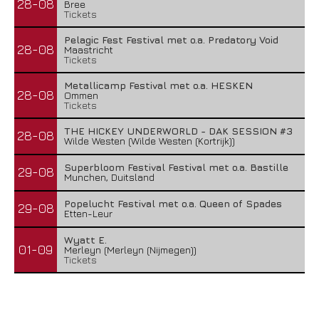
28-08
Bree
Tickets
Pelagic Fest Festival met o.a. Predatory Void
28-08
Maastricht
Tickets
Metallicamp Festival met o.a. HESKEN
28-08
Ommen
Tickets
THE HICKEY UNDERWORLD - DAK SESSION #3
28-08
Wilde Westen (Wilde Westen (Kortrijk))
Superbloom Festival Festival met o.a. Bastille
29-08
Munchen, Duitsland
Popelucht Festival met o.a. Queen of Spades
29-08
Etten-Leur
Wyatt E.
01-09
Merleyn (Merleyn (Nijmegen))
Tickets