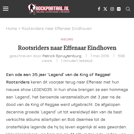
Home
»
Rootsriders naar Effenaar Eindhoven
NIEUWS
Rootsriders naar Effenaar Eindhoven
geschreven door
Patrick Spruytenburg
7 mei 2019
596
views
1 minuten leestijd
Een ode aan 35 jaar ‘Legend’ van de King of Reggae!
Rootsriders
keren dit voorjaar terug naar Effenaar met hun
nieuwe show LEGEND35. In hun show brengen ze een hommage
aan ‘Legend’, het beroemde verzamelalbum dat 3 jaar na de
dood van de King of Reggae werd uitgebracht. De afgelopen
decennia groeide ‘Legend’ uit tot wereldwijd één van de best
verkochte albums allertijden en Bob daarmee tot de
onsterfelijke legende die hij bij leven eigenlijk al was geworden.