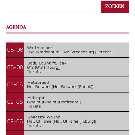
ZOEKEN
AGENDA
Wolfmother
08-08
TivoliVredenburg (TivoliVredenburg (Utrecht))
Body Count ft. Ice-T
08-08
013 (013 (Tilburg))
Tickets
Hatebreed
09-08
Het Bolwerk (Het Bolwerk (Sneek))
Midnight
09-08
Bibelot (Bibelot (Dordrecht))
Tickets
Spectral Wound
09-08
Hall Of Fame (Hall Of Fame (Tilburg))
Tickets