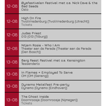
Øyafestivalen Festival met o.a. Nick Cave & the
12-08
Bad Seeds
Oslo
High On Fire
12-08
TivoliVredenburg (TivoliVredenburg (Utrecht))
Tickets
Judas Priest
12-08
013 (013 (Tilburg))
Ntjam Rosie - Who I Am
12-08
Theater aan de Parade (Theater aan de Parade
(Den Bosch))
Berg Feest Festival met o.a. Kensington
13-08
Tessenderlo
In Flames + Employed To Serve
13-08
OM (OM (Seraing))
Dynamo Metalfest Pre-party
13-08
Dynamo (Dynamo (Eindhoven))
The Ghost Inside
13-08
Doornroosje (Doornroosje (Nijmegen))
Tickets