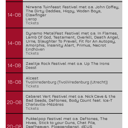
Nirwana Tuinfeest Festival met o.a. John Coffey,
The Dirty Daddies, Hiqpy, Wodan Boys,
14-08
Clawfinger
Lierop
Tickets
Dynamo MetalFest Festival met o.a. In Flames,
Lamb Of God, Testament, Overkill, Death Angel,
Urne, Slaughter To Prevail, Fit For An Autopsy,
14-08
Amorphis, Insanity Alert, Primus, Necrot
Eindhoven
Tickets
Zeeltje Rock Festival met o.a. Up The Irons
14-08
Deest
Alcest
18-08
TivoliVredenburg (TivoliVredenburg (Utrecht))
Tickets
Cabaret Vert Festival met o.a. Nick Cave & the
Bad Seeds, Deftones, Body Count feat. Ice-T
20-08
Charleville-Mézières
Tickets
Pukkelpop Festival met o.a. Deftones, The
Hives, Stick to your Guns, Chat Pile,
20-08
Deafheaven, Ploegendienst, dEUS