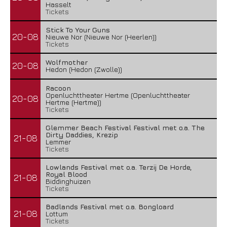
Hasselt
Tickets
Stick To Your Guns
20-08
Nieuwe Nor (Nieuwe Nor (Heerlen))
Tickets
Wolfmother
20-08
Hedon (Hedon (Zwolle))
Racoon
Openluchttheater Hertme (Openluchttheater
20-08
Hertme (Hertme))
Tickets
Glemmer Beach Festival Festival met o.a. The
Dirty Daddies, Krezip
21-08
Lemmer
Tickets
Lowlands Festival met o.a. Terzij De Horde,
Royal Blood
21-08
Biddinghuizen
Tickets
Badlands Festival met o.a. Bongloard
21-08
Lottum
Tickets