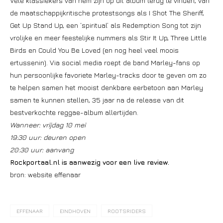
Vele klassiekers van hem zijn op dit album terug te vinden, van
de maatschappijkritische protestsongs als I Shot The Sheriff,
Get Up Stand Up, een ‘spiritual’ als Redemption Song tot zijn
vrolijke en meer feestelijke nummers als Stir It Up, Three Little
Birds en Could You Be Loved (en nog heel veel moois
ertussenin). Via social media roept de band Marley-fans op
hun persoonlijke favoriete Marley-tracks door te geven om zo
te helpen samen het mooist denkbare eerbetoon aan Marley
samen te kunnen stellen, 35 jaar na de release van dit
bestverkochte reggae-album allertijden.
Wanneer: vrijdag 10 mei
19:30 uur: deuren open
20:30 uur: aanvang
Rockportaal.nl is aanwezig voor een live review.
bron: website effenaar
EFFENAAR
EINDHOVEN
ROOTSRIDERS