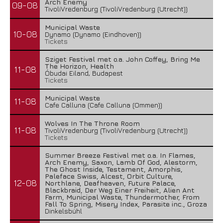
Arch Enemy
09-08
TivoliVredenburg (TivoliVredenburg (Utrecht))
Municipal Waste
10-08
Dynamo (Dynamo (Eindhoven))
Tickets
Sziget Festival met o.a. John Coffey, Bring Me
The Horizon, Health
11-08
Óbudai Eiland, Budapest
Tickets
Municipal Waste
11-08
Cafe Calluna (Cafe Calluna (Ommen))
Wolves In The Throne Room
11-08
TivoliVredenburg (TivoliVredenburg (Utrecht))
Tickets
Summer Breeze Festival met o.a. In Flames,
Arch Enemy, Saxon, Lamb Of God, Alestorm,
The Ghost Inside, Testament, Amorphis,
Paleface Swiss, Alcest, Orbit Culture,
12-08
Northlane, Deafheaven, Future Palace,
Blackbraid, Der Weg Einer Freiheit, Alien Ant
Farm, Municipal Waste, Thundermother, From
Fall To Spring, Misery Index, Parasite inc., Groza
Dinkelsbühl