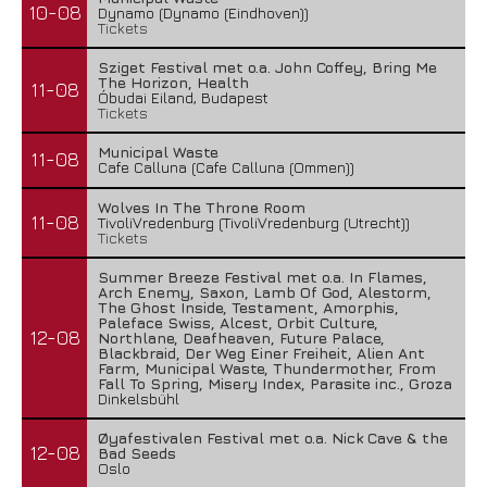
10-08
Dynamo (Dynamo (Eindhoven))
Tickets
Sziget Festival met o.a. John Coffey, Bring Me
The Horizon, Health
11-08
Óbudai Eiland, Budapest
Tickets
Municipal Waste
11-08
Cafe Calluna (Cafe Calluna (Ommen))
Wolves In The Throne Room
11-08
TivoliVredenburg (TivoliVredenburg (Utrecht))
Tickets
Summer Breeze Festival met o.a. In Flames,
Arch Enemy, Saxon, Lamb Of God, Alestorm,
The Ghost Inside, Testament, Amorphis,
Paleface Swiss, Alcest, Orbit Culture,
12-08
Northlane, Deafheaven, Future Palace,
Blackbraid, Der Weg Einer Freiheit, Alien Ant
Farm, Municipal Waste, Thundermother, From
Fall To Spring, Misery Index, Parasite inc., Groza
Dinkelsbühl
Øyafestivalen Festival met o.a. Nick Cave & the
12-08
Bad Seeds
Oslo