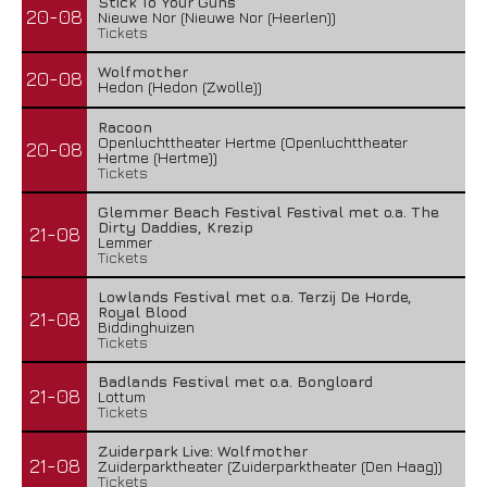
Stick To Your Guns
20-08
Nieuwe Nor (Nieuwe Nor (Heerlen))
Tickets
Wolfmother
20-08
Hedon (Hedon (Zwolle))
Racoon
Openluchttheater Hertme (Openluchttheater
20-08
Hertme (Hertme))
Tickets
Glemmer Beach Festival Festival met o.a. The
Dirty Daddies, Krezip
21-08
Lemmer
Tickets
Lowlands Festival met o.a. Terzij De Horde,
Royal Blood
21-08
Biddinghuizen
Tickets
Badlands Festival met o.a. Bongloard
21-08
Lottum
Tickets
Zuiderpark Live: Wolfmother
21-08
Zuiderparktheater (Zuiderparktheater (Den Haag))
Tickets