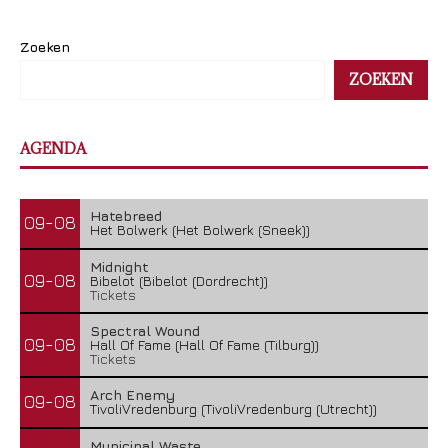
Zoeken
ZOEKEN
AGENDA
Hatebreed
09-08
Het Bolwerk (Het Bolwerk (Sneek))
Midnight
09-08
Bibelot (Bibelot (Dordrecht))
Tickets
Spectral Wound
09-08
Hall Of Fame (Hall Of Fame (Tilburg))
Tickets
Arch Enemy
09-08
TivoliVredenburg (TivoliVredenburg (Utrecht))
Municipal Waste