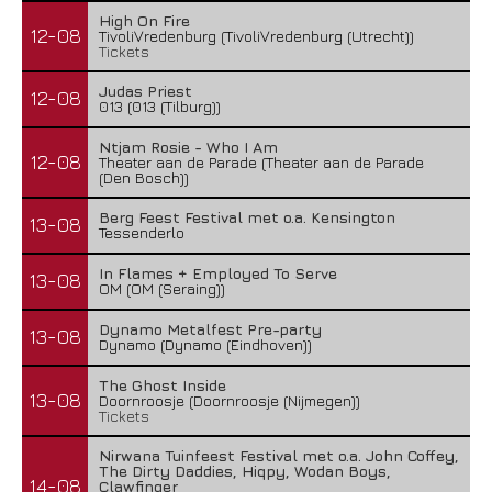
High On Fire
12-08
TivoliVredenburg (TivoliVredenburg (Utrecht))
Tickets
Judas Priest
12-08
013 (013 (Tilburg))
Ntjam Rosie - Who I Am
12-08
Theater aan de Parade (Theater aan de Parade
(Den Bosch))
Berg Feest Festival met o.a. Kensington
13-08
Tessenderlo
In Flames + Employed To Serve
13-08
OM (OM (Seraing))
Dynamo Metalfest Pre-party
13-08
Dynamo (Dynamo (Eindhoven))
The Ghost Inside
13-08
Doornroosje (Doornroosje (Nijmegen))
Tickets
Nirwana Tuinfeest Festival met o.a. John Coffey,
The Dirty Daddies, Hiqpy, Wodan Boys,
14-08
Clawfinger