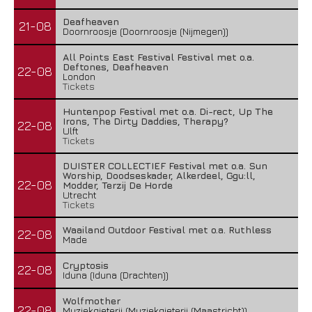
Deafheaven
21-08
Doornroosje (Doornroosje (Nijmegen))
All Points East Festival Festival met o.a.
Deftones, Deafheaven
22-08
London
Tickets
Huntenpop Festival met o.a. Di-rect, Up The
Irons, The Dirty Daddies, Therapy?
22-08
Ulft
Tickets
DUISTER COLLECTIEF Festival met o.a. Sun
Worship, Doodseskader, Alkerdeel, Ggu:ll,
22-08
Modder, Terzij De Horde
Utrecht
Tickets
Waailand Outdoor Festival met o.a. Ruthless
22-08
Made
Cryptosis
22-08
Iduna (Iduna (Drachten))
Wolfmother
22-08
Muziekgieterij (Muziekgieterij (Maastricht))