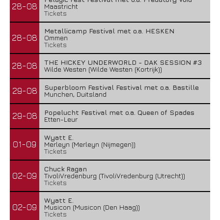
28-08
Maastricht
Tickets
Metallicamp Festival met o.a. HESKEN
28-08
Ommen
Tickets
THE HICKEY UNDERWORLD - DAK SESSION #3
28-08
Wilde Westen (Wilde Westen (Kortrijk))
Superbloom Festival Festival met o.a. Bastille
29-08
Munchen, Duitsland
Popelucht Festival met o.a. Queen of Spades
29-08
Etten-Leur
Wyatt E.
01-09
Merleyn (Merleyn (Nijmegen))
Tickets
Chuck Ragan
02-09
TivoliVredenburg (TivoliVredenburg (Utrecht))
Tickets
Wyatt E.
02-09
Musicon (Musicon (Den Haag))
Tickets