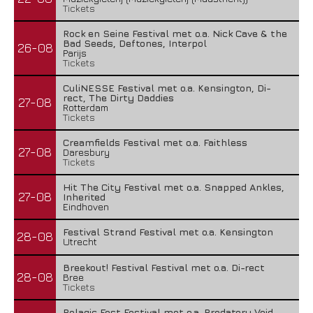
Tickets
Rock en Seine Festival met o.a. Nick Cave & the
Bad Seeds, Deftones, Interpol
26-08
Parijs
Tickets
CuliNESSE Festival met o.a. Kensington, Di-
rect, The Dirty Daddies
27-08
Rotterdam
Tickets
Creamfields Festival met o.a. Faithless
27-08
Daresbury
Tickets
Hit The City Festival met o.a. Snapped Ankles,
27-08
Inherited
Eindhoven
Festival Strand Festival met o.a. Kensington
28-08
Utrecht
Breekout! Festival Festival met o.a. Di-rect
28-08
Bree
Tickets
Pelagic Fest Festival met o.a. Predatory Void