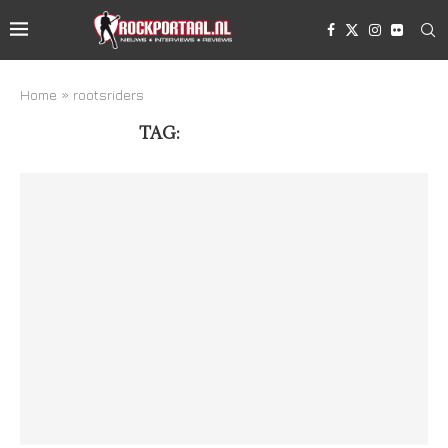
Home
»
rootsriders
TAG:
ROOTSRIDERS