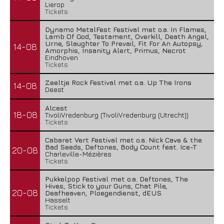
Lierop
Tickets
Dynamo MetalFest Festival met o.a. In Flames,
Lamb Of God, Testament, Overkill, Death Angel,
Urne, Slaughter To Prevail, Fit For An Autopsy,
14-08
Amorphis, Insanity Alert, Primus, Necrot
Eindhoven
Tickets
Zeeltje Rock Festival met o.a. Up The Irons
14-08
Deest
Alcest
18-08
TivoliVredenburg (TivoliVredenburg (Utrecht))
Tickets
Cabaret Vert Festival met o.a. Nick Cave & the
Bad Seeds, Deftones, Body Count feat. Ice-T
20-08
Charleville-Mézières
Tickets
Pukkelpop Festival met o.a. Deftones, The
Hives, Stick to your Guns, Chat Pile,
20-08
Deafheaven, Ploegendienst, dEUS
Hasselt
Tickets