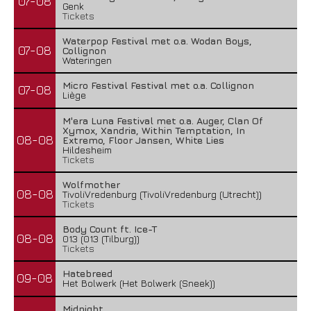
07-08
Genk
Tickets
Waterpop Festival met o.a. Wodan Boys,
07-08
Collignon
Wateringen
Micro Festival Festival met o.a. Collignon
07-08
Liège
M'era Luna Festival met o.a. Auger, Clan Of
Xymox, Xandria, Within Temptation, In
08-08
Extremo, Floor Jansen, White Lies
Hildesheim
Tickets
Wolfmother
08-08
TivoliVredenburg (TivoliVredenburg (Utrecht))
Tickets
Body Count ft. Ice-T
08-08
013 (013 (Tilburg))
Tickets
Hatebreed
09-08
Het Bolwerk (Het Bolwerk (Sneek))
Midnight