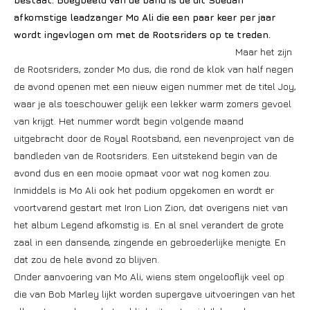
afkomstige leadzanger Mo Ali die een paar keer per jaar
wordt ingevlogen om met de Rootsriders op te treden.
Maar het zijn
de Rootsriders, zonder Mo dus, die rond de klok van half negen
de avond openen met een nieuw eigen nummer met de titel Joy,
waar je als toeschouwer gelijk een lekker warm zomers gevoel
van krijgt. Het nummer wordt begin volgende maand
uitgebracht door de Royal Rootsband, een nevenproject van de
bandleden van de Rootsriders. Een uitstekend begin van de
avond dus en een mooie opmaat voor wat nog komen zou.
Inmiddels is Mo Ali ook het podium opgekomen en wordt er
voortvarend gestart met Iron Lion Zion, dat overigens niet van
het album Legend afkomstig is. En al snel verandert de grote
zaal in een dansende, zingende en gebroederlijke menigte. En
dat zou de hele avond zo blijven.
Onder aanvoering van Mo Ali, wiens stem ongelooflijk veel op
die van Bob Marley lijkt worden supergave uitvoeringen van het