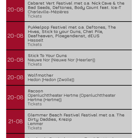
Cabaret Vert Festival met o.a. Nick Cave & the
Bad Seeds, Deftones, Body Count feat. Ice-T
20-08
Charleville-Mézières
Tickets
Pukkelpop Festival met o.a. Deftones, The
Hives, Stick to your Guns, Chat Pile,
20-08
Deafheaven, Ploegendienst, dEUS
Hasselt
Tickets
Stick To Your Guns
20-08
Nieuwe Nor (Nieuwe Nor (Heerlen))
Tickets
Wolfmother
20-08
Hedon (Hedon (Zwolle))
Racoon
Openluchttheater Hertme (Openluchttheater
20-08
Hertme (Hertme))
Tickets
Glemmer Beach Festival Festival met o.a. The
Dirty Daddies, Krezip
21-08
Lemmer
Tickets