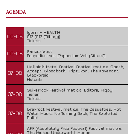
AGENDA
Igorrr + HEALTH
06-08
013 (013 (Tilburg))
Tickets
Panzerfaust
06-08
Poppodium Volt (Poppodium Volt (Sittard))
Hellsinki Metal Festival Festival met o.a. Opeth,
Accept, Bloodbath, Triptykon, The Kovenant,
07-08
Blackbraid
Helsinki
Suikerrock Festival met o.a. Editors, Hiqpy
07-08
Tienen
Tickets
Brakrock Festival met o.a. The Casualties, Hot
07-08
Water Music, No Turning Back, The Exploited
Duffel
AFF (Absolutely Free Festival) Festival met o.a.
The Hickey Underworld, Henge