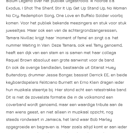
album Legend over het publiek uitgestrooid. Ik hoorde o.a.
Exodus, I Shot The Sherif, Stir It Up, Get Up Stand Up, No Woman
No Cry, Redemption Song, One Love en Buffalo Soldier voorbij
komen. Voor het publiek bekende meezingers en stuk voor stuk
juweeltjes. Maar ook een van de achtergrondzangeressen,
Tamara Nivillac krijgt haar ‘moment of fame’ en zingt o.a. het
nummer Waiting In Vain. Deze Tamara, ook wel Tamy genoemd,
heeft een dijk van een stem en is samen met haar collega
Raquel Brown absoluut een grote aanwinst voor de band.
En ook de overige bandleden, bestaande uit Gitarist Huey
Buitendorp, drummer Jesse Bonger, bassist Derrick EE, en beide
keyboardspelers Felitciano Burnett en Erno Klein dragen ieder
hun muzikale steentje bij. Hier stond echt een retestrakke band.
Dit is niet de zoveelste formatie die in de volksmond een
coverband wordt genoemd, maar een waardige tribute aan de
man wiens geest, en niet alleen in muzikaal opzicht, nog
steeds rondwaart in Jamaica, het land waar Bob Marley
opgegroeide en begraven is. Maar zoals altijd komt er aan ieder