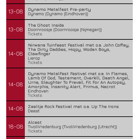
Dynamo Metalfest Pre-party
13-08
Dynamo (Dynamo (Eindhoven))
The Ghost Inside
13-08
Doornroosje (Doornroosje (Nijmegen))
Tickets
Nirwana Tuinfeest Festival met o.a. John Coffey,
The Dirty Daddies, Hiqpy, Wodan Boys,
14-08
Clawfinger
Lierop
Tickets
Dynamo MetalFest Festival met o.a. In Flames,
Lamb Of God, Testament, Overkill, Death Angel,
Urne, Slaughter To Prevail, Fit For An Autopsy,
14-08
Amorphis, Insanity Alert, Primus, Necrot
Eindhoven
Tickets
Zeeltje Rock Festival met o.a. Up The Irons
14-08
Deest
Alcest
18-08
TivoliVredenburg (TivoliVredenburg (Utrecht))
Tickets