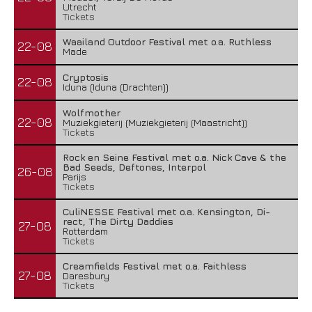
Utrecht
Tickets
Waailand Outdoor Festival met o.a. Ruthless
22-08
Made
Cryptosis
22-08
Iduna (Iduna (Drachten))
Wolfmother
22-08
Muziekgieterij (Muziekgieterij (Maastricht))
Tickets
Rock en Seine Festival met o.a. Nick Cave & the
Bad Seeds, Deftones, Interpol
26-08
Parijs
Tickets
CuliNESSE Festival met o.a. Kensington, Di-
rect, The Dirty Daddies
27-08
Rotterdam
Tickets
Creamfields Festival met o.a. Faithless
27-08
Daresbury
Tickets