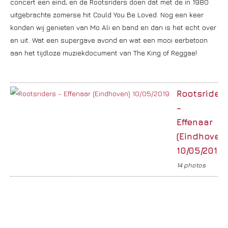
concert een eind, en de Rootsriders doen dat met de in 1980
uitgebrachte zomerse hit Could You Be Loved. Nog een keer
konden wij genieten van Mo Ali en band en dan is het echt over
en uit. Wat een supergave avond en wat een mooi eerbetoon
aan het tijdloze muziekdocument van The King of Reggae!
Rootsrider
–
Effenaar
(Eindhoven)
10/05/2019
14 photos