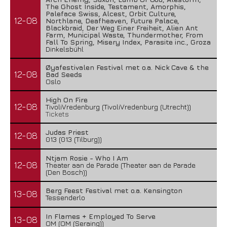
The Ghost Inside, Testament, Amorphis,
Paleface Swiss, Alcest, Orbit Culture,
12-08
Northlane, Deafheaven, Future Palace,
Blackbraid, Der Weg Einer Freiheit, Alien Ant
Farm, Municipal Waste, Thundermother, From
Fall To Spring, Misery Index, Parasite inc., Groza
Dinkelsbühl
Øyafestivalen Festival met o.a. Nick Cave & the
12-08
Bad Seeds
Oslo
High On Fire
12-08
TivoliVredenburg (TivoliVredenburg (Utrecht))
Tickets
Judas Priest
12-08
013 (013 (Tilburg))
Ntjam Rosie - Who I Am
12-08
Theater aan de Parade (Theater aan de Parade
(Den Bosch))
Berg Feest Festival met o.a. Kensington
13-08
Tessenderlo
In Flames + Employed To Serve
13-08
OM (OM (Seraing))