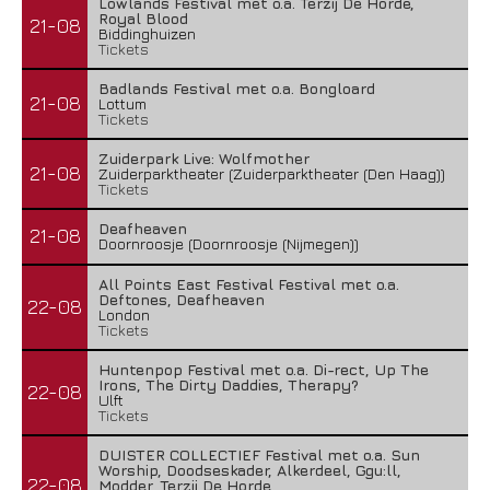
Lowlands Festival met o.a. Terzij De Horde,
Royal Blood
21-08
Biddinghuizen
Tickets
Badlands Festival met o.a. Bongloard
21-08
Lottum
Tickets
Zuiderpark Live: Wolfmother
21-08
Zuiderparktheater (Zuiderparktheater (Den Haag))
Tickets
Deafheaven
21-08
Doornroosje (Doornroosje (Nijmegen))
All Points East Festival Festival met o.a.
Deftones, Deafheaven
22-08
London
Tickets
Huntenpop Festival met o.a. Di-rect, Up The
Irons, The Dirty Daddies, Therapy?
22-08
Ulft
Tickets
DUISTER COLLECTIEF Festival met o.a. Sun
Worship, Doodseskader, Alkerdeel, Ggu:ll,
22-08
Modder, Terzij De Horde