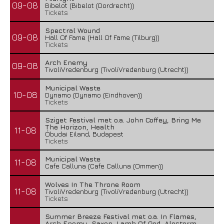
09-08
Bibelot (Bibelot (Dordrecht))
Tickets
Spectral Wound
09-08
Hall Of Fame (Hall Of Fame (Tilburg))
Tickets
Arch Enemy
09-08
TivoliVredenburg (TivoliVredenburg (Utrecht))
Municipal Waste
10-08
Dynamo (Dynamo (Eindhoven))
Tickets
Sziget Festival met o.a. John Coffey, Bring Me
The Horizon, Health
11-08
Óbudai Eiland, Budapest
Tickets
Municipal Waste
11-08
Cafe Calluna (Cafe Calluna (Ommen))
Wolves In The Throne Room
11-08
TivoliVredenburg (TivoliVredenburg (Utrecht))
Tickets
Summer Breeze Festival met o.a. In Flames,
Arch Enemy, Saxon, Lamb Of God, Alestorm,