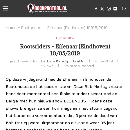
Home
»
Rootsriders – Effenaar (Eindhoven) 10/05/2019
LIVE REVIEW
Rootsriders – Effenaar (Eindhoven)
10/05/2019
geschreven door
Barbara@rockportaal.nl
14 mei 2019
1,2K
views
2 minuten leestijd
Op deze vrijdagavond had de Effenaar in Eindhoven de
Rootsriders op het podium staan. Deze Bob Marley tribute
band doet momenteel een flinke tour door Nederland en
België met hun nieuwe show LEGEND35. Tijdens deze
shows brengen ze een hommage aan het album Legend,
het beroemde verzamelalbum dat 3 jaar na de dood van
Bob Marley werd uitgebracht en dit jaar alweer 35 jaar
bestaat. Boegbeeld van de band is de uit Soedan